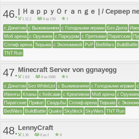
| ＨａｐｐｙＯｒａｎｇｅ | / Сервер пе
46.
1.12.2
0 из 150
1
с Донатом
с Выживанием
с Голодными играми
Без Дюпа
Иве
Моб арена
с Оружием
с Паркуром
с Прятками
Пиратские
Пр
Сплиф арена
Тюрьма
с Экономикой
PvP
BedWars
BuildBattle
TNT Run
Minecraft Server von ggnayegg
47.
1.8.8
0 из 1000
0
с Донатом
Без WhiteList
с Выживанием
с Голодными играми
Ивенты
Кланы
с Кейсами
с Креативом
Моб арена
с Оружие
Пиратские
Приват
Свадьбы
Сплиф арена
Тюрьма
с Эконом
BedWars
BuildBattle
Quake
Skyblock
SkyWars
TNT Run
LennyCraft
48.
1.10
0 из 1
0