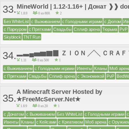
MineWorld | 1.12-1.16+ | Донат ❱❱ d
33.
1.8.9
0 из 800
2
Без WhiteList
с Выживанием
с Голодными играми
с Дюпом
Ив
с Паркуром
с Прятками
Свадьбы
Сплиф арена
Тюрьма
PvP
Skyblock
TNT Run
▂▃▄▅▆▇▉ ＺＩＯＮ ╱╲ ＣＲＡＦ
34.
1.11
0 из 500
1
с Выживанием
с Голодными играми
Ивенты
Кланы
Моб арен
с Прятками
Свадьбы
Сплиф арена
с Экономикой
PvP
BedWa
A Minecraft Server Hosted by
35.
★FreeMcServer.Net★
1.8.9
0 из 20
1
с Донатом
с Выживанием
Без WhiteList
с Голодными играми
Ивенты
Кланы
с Кейсами
с Креативом
Моб арена
с Оружие