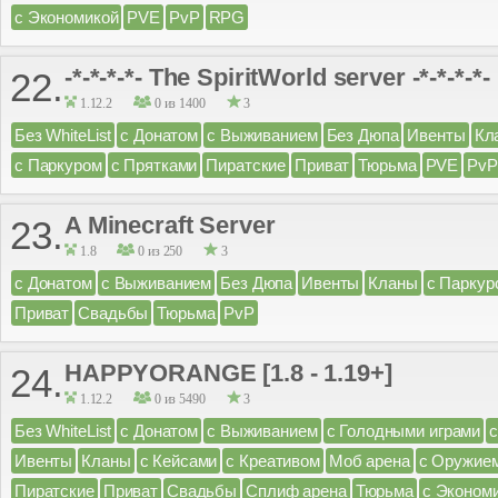
с Экономикой
PVE
PvP
RPG
-*-*-*-*- The SpiritWorld server -*-*-*-*-
22.
1.12.2
0 из 1400
3
Без WhiteList
с Донатом
с Выживанием
Без Дюпа
Ивенты
Кл
с Паркуром
с Прятками
Пиратские
Приват
Тюрьма
PVE
PvP
A Minecraft Server
23.
1.8
0 из 250
3
с Донатом
с Выживанием
Без Дюпа
Ивенты
Кланы
с Паркур
Приват
Свадьбы
Тюрьма
PvP
HAPPYORANGE [1.8 - 1.19+]
24.
1.12.2
0 из 5490
3
Без WhiteList
с Донатом
с Выживанием
с Голодными играми
Ивенты
Кланы
с Кейсами
с Креативом
Моб арена
с Оружие
Пиратские
Приват
Свадьбы
Сплиф арена
Тюрьма
с Эконом