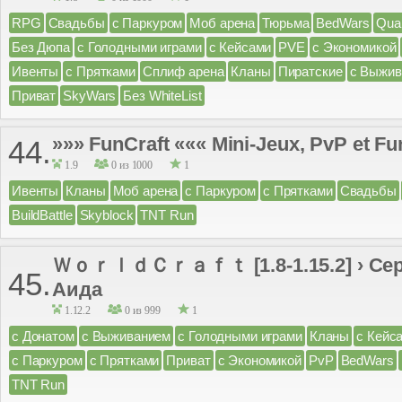
RPG
Свадьбы
с Паркуром
Моб арена
Тюрьма
BedWars
Qua
Без Дюпа
с Голодными играми
с Кейсами
PVE
с Экономикой
Ивенты
с Прятками
Сплиф арена
Кланы
Пиратские
с Выжив
Приват
SkyWars
Без WhiteList
»»» FunCraft ««« Mini-Jeux, PvP et Fu
44.
1.9
0 из 1000
1
Ивенты
Кланы
Моб арена
с Паркуром
с Прятками
Свадьбы
BuildBattle
Skyblock
TNT Run
ＷｏｒｌｄＣｒａｆｔ [1.8-1.15.2] › Сер
45.
Аида
1.12.2
0 из 999
1
с Донатом
с Выживанием
с Голодными играми
Кланы
с Кейс
с Паркуром
с Прятками
Приват
с Экономикой
PvP
BedWars
TNT Run