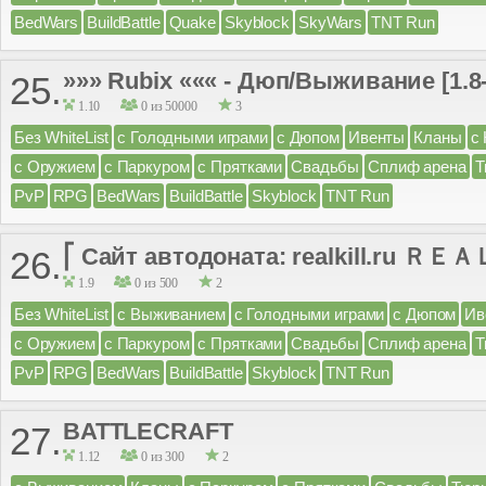
BedWars
BuildBattle
Quake
Skyblock
SkyWars
TNT Run
»»» Rubix ««« - Дюп/Выживание [1.8-
25.
1.10
0 из 50000
3
Без WhiteList
с Голодными играми
с Дюпом
Ивенты
Кланы
с
с Оружием
с Паркуром
с Прятками
Свадьбы
Сплиф арена
Т
PvP
RPG
BedWars
BuildBattle
Skyblock
TNT Run
⎡ Сайт автодоната: realkill.ru ＲＥＡ
26.
1.9
0 из 500
2
Без WhiteList
с Выживанием
с Голодными играми
с Дюпом
Ив
с Оружием
с Паркуром
с Прятками
Свадьбы
Сплиф арена
Т
PvP
RPG
BedWars
BuildBattle
Skyblock
TNT Run
BATTLECRAFT
27.
1.12
0 из 300
2