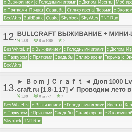
с Выживанием
с Голодными играми
с Дюпом
Ивенты
Моб ар
с Прятками
Приват
Свадьбы
Сплиф арена
Тюрьма
с Эконом
BedWars
BuildBattle
Quake
Skyblock
SkyWars
TNT Run
BULLCRAFT ВЫЖИВАНИЕ + МИНИ
12.
1.8.9
0 из 1000
9
Без WhiteList
с Выживанием
с Голодными играми
с Дюпом
Ив
с Паркуром
с Прятками
Свадьбы
Сплиф арена
Тюрьма
с Эк
BedWars
► ＢｏｍｊＣｒａｆｔ ◄ Дюп 1000 LvL Д
13.
craft.ru [1.8-1.17] ✔ Проводим лето 
1.8.9
0 из 777
7
Без WhiteList
с Выживанием
с Голодными играми
Ивенты
Кл
с Паркуром
с Прятками
Свадьбы
Сплиф арена
с Экономико
Skyblock
TNT Run