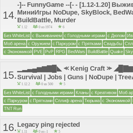
-]-- FunnyGame --[- - [1.12-1.20] Выж
МиниИгры NoDupe, SkyBlock, BedWa
14.
BuildBattle, Murder
1.12
0 из 1974
6
Без WhiteList
с Выживанием
с Голодными играми
с Дюпом
Ив
Моб арена
с Оружием
с Паркуром
с Прятками
Свадьбы
Спл
с Экономикой
PVE
PvP
RPG
BedWars
BuildBattle
Quake
Sky
▁▂▃▄▅▆▇█◣ ⪻ Kenig Craft ⪼ ◢█▇▆▅
15.
Survival | Jobs | Guns | NoDupe | TreeA
1.12.2
0 из 500
5
Без WhiteList
с Голодными играми
Кланы
с Креативом
Моб а
с Паркуром
с Прятками
Сплиф арена
Тюрьма
с Экономикой
TNT Run
Legacy ping rejected
16.
1.11
0 из -1
5