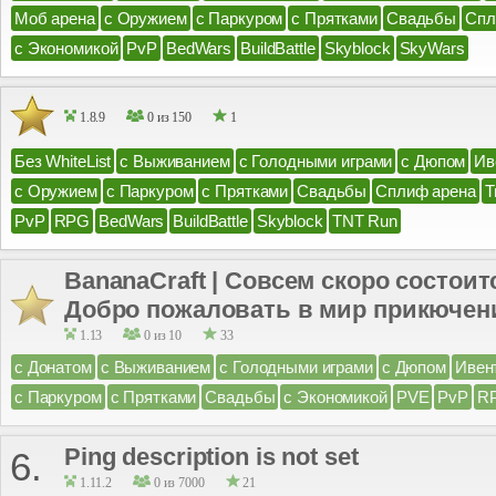
Моб арена
с Оружием
с Паркуром
с Прятками
Свадьбы
Спл
с Экономикой
PvP
BedWars
BuildBattle
Skyblock
SkyWars
1.8.9
0 из 150
1
Без WhiteList
с Выживанием
с Голодными играми
с Дюпом
Ив
с Оружием
с Паркуром
с Прятками
Свадьбы
Сплиф арена
Т
PvP
RPG
BedWars
BuildBattle
Skyblock
TNT Run
BananaCraft | Совсем скоро состои
Добро пожаловать в мир прикючен
1.13
0 из 10
33
с Донатом
с Выживанием
с Голодными играми
с Дюпом
Ивен
с Паркуром
с Прятками
Свадьбы
с Экономикой
PVE
PvP
R
Ping description is not set
6.
1.11.2
0 из 7000
21