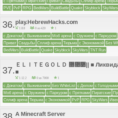
с Прятками
Пиратские
Приват
Свадьбы
Сплиф арена
Тюрь
PVE
PvP
RPG
BedWars
BuildBattle
Quake
Skyblock
SkyWars
play.HebrewHacks.com
36.
1.8.8
0 из 420
1
с Донатом
с Выживанием
Моб арена
с Оружием
с Паркуром
Приват
Свадьбы
Сплиф арена
Тюрьма
с Экономикой
Без Wh
BedWars
BuildBattle
Quake
Skyblock
SkyWars
TNT Run
ＥＬＩＴＥＧＯＬＤ ᝕៪៺|| ■ Ликвидац
37.
■
1.12.2
0 из 7000
1
с Донатом
с Выживанием
Без WhiteList
с Дюпом
с Голодными
Моб арена
с Оружием
с Паркуром
с Прятками
Пиратские
Пр
Сплиф арена
Тюрьма
с Экономикой
PvP
RPG
SkyWars
Иве
A Minecraft Server
38.