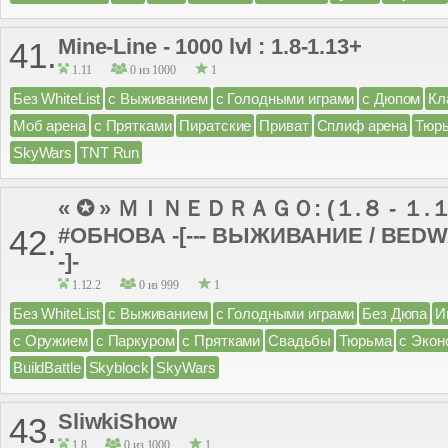
Mine-Line - 1000 lvl : 1.8-1.13+
41.
1.11
0 из 1000
1
Без WhiteList
с Выживанием
с Голодными играми
с Дюпом
Кл
Моб арена
с Прятками
Пиратские
Приват
Сплиф арена
Тюр
SkyWars
TNT Run
« ✪ » ＭＩＮＥＤＲＡＧＯ: (１.８ - １.１
#ОБНОВА -[--- ВЫЖИВАНИЕ / BEDWA
42.
-]-
1.12.2
0 из 999
1
Без WhiteList
с Выживанием
с Голодными играми
Без Дюпа
И
с Оружием
с Паркуром
с Прятками
Свадьбы
Тюрьма
с Экон
BuildBattle
Skyblock
SkyWars
SliwkiShow
43.
1.8
0 из 1000
1