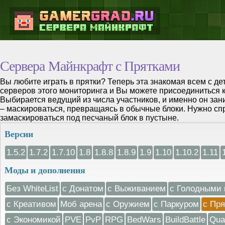
Сервера Майнкрафт с Прятками
Вы любите играть в прятки? Теперь эта знакомая всем с де
серверов этого мониторинга и Вы можете присоединиться к
Выбирается ведущий из числа участников, и именно он за
– маскироваться, превращаясь в обычные блоки. Нужно спр
замаскироваться под песчаный блок в пустыне.
Версии
1.5.2
1.7.2
1.7.10
1.8
1.8.8
1.8.9
1.9
1.10
1.10.2
1.11
Моды и дополнения
Без WhiteList
с Донатом
с Выживанием
с Голодными 
с Креативом
Моб арена
с Оружием
с Паркуром
с Пр
с Экономикой
PVE
PvP
RPG
BedWars
BuildBattle
Qua