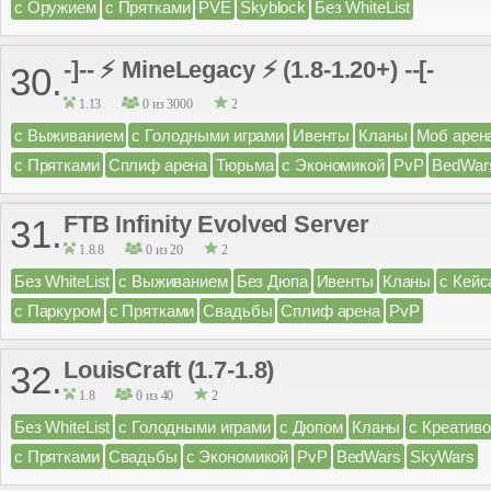
с Оружием
с Прятками
PVE
Skyblock
Без WhiteList
-]-- ⚡ MineLegacy ⚡ (1.8-1.20+) --[-
30.
1.13
0 из 3000
2
с Выживанием
с Голодными играми
Ивенты
Кланы
Моб арен
с Прятками
Сплиф арена
Тюрьма
с Экономикой
PvP
BedWar
FTB Infinity Evolved Server
31.
1.8.8
0 из 20
2
Без WhiteList
с Выживанием
Без Дюпа
Ивенты
Кланы
с Кейс
с Паркуром
с Прятками
Свадьбы
Сплиф арена
PvP
LouisCraft (1.7-1.8)
32.
1.8
0 из 40
2
Без WhiteList
с Голодными играми
с Дюпом
Кланы
с Креатив
с Прятками
Свадьбы
с Экономикой
PvP
BedWars
SkyWars