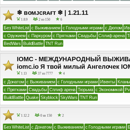
❄ ʙᴏᴍᴊᴄʀᴀғᴛ ❄ | 1.21.11
1.8.9
2 из 150
6
Без WhiteList
с Выживанием
с Голодными играми
с Дюпом
Ив
с Оружием
с Паркуром
с Прятками
Свадьбы
Сплиф арена
Т
BedWars
BuildBattle
TNT Run
IOMC - МЕЖДУНАРОДНЫЙ ВЫЖИВА
iomc.io Я твой милый Ангелочек I
1.13
37 из 7777
4
с Донатом
с Выживанием
с Голодными играми
Ивенты
Клан
с Прятками
Свадьбы
Сплиф арена
Тюрьма
с Экономикой
P
BuildBattle
Quake
Skyblock
SkyWars
TNT Run
1.12.2
0 из 150
2
Без WhiteList
с Донатом
с Выживанием
с Голодными играми