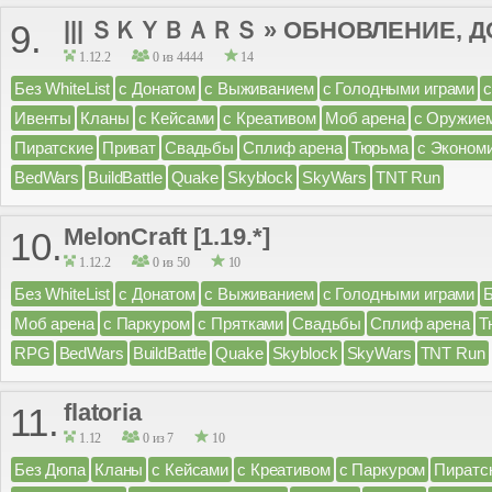
||| ＳＫＹＢＡＲＳ » ОБНОВЛЕНИЕ, ДО
9.
1.12.2
0 из 4444
14
Без WhiteList
с Донатом
с Выживанием
с Голодными играми
Ивенты
Кланы
с Кейсами
с Креативом
Моб арена
с Оружие
Пиратские
Приват
Свадьбы
Сплиф арена
Тюрьма
с Эконом
BedWars
BuildBattle
Quake
Skyblock
SkyWars
TNT Run
MelonCraft [1.19.*]
10.
1.12.2
0 из 50
10
Без WhiteList
с Донатом
с Выживанием
с Голодными играми
Моб арена
с Паркуром
с Прятками
Свадьбы
Сплиф арена
Т
RPG
BedWars
BuildBattle
Quake
Skyblock
SkyWars
TNT Run
flatoria
11.
1.12
0 из 7
10
Без Дюпа
Кланы
с Кейсами
с Креативом
с Паркуром
Пиратс