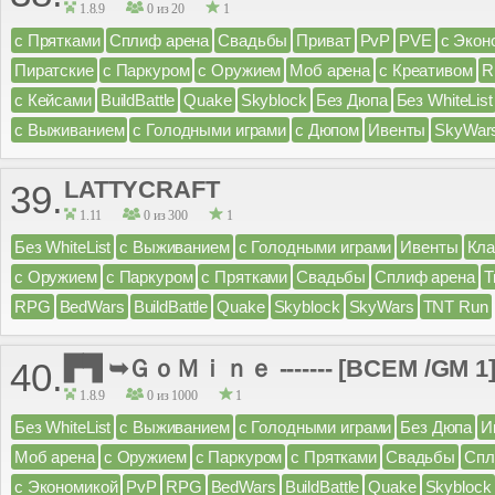
1.8.9
0 из 20
1
с Прятками
Сплиф арена
Свадьбы
Приват
PvP
PVE
с Экон
Пиратские
с Паркуром
с Оружием
Моб арена
с Креативом
R
с Кейсами
BuildBattle
Quake
Skyblock
Без Дюпа
Без WhiteList
с Выживанием
с Голодными играми
с Дюпом
Ивенты
SkyWar
LATTYCRAFT
39.
1.11
0 из 300
1
Без WhiteList
с Выживанием
с Голодными играми
Ивенты
Кл
с Оружием
с Паркуром
с Прятками
Свадьбы
Сплиф арена
Т
RPG
BedWars
BuildBattle
Quake
Skyblock
SkyWars
TNT Run
▛▜ ➥ＧｏＭｉｎｅ ------- [BCEM /GM 1
40.
1.8.9
0 из 1000
1
Без WhiteList
с Выживанием
с Голодными играми
Без Дюпа
И
Моб арена
с Оружием
с Паркуром
с Прятками
Свадьбы
Спл
с Экономикой
PvP
RPG
BedWars
BuildBattle
Quake
Skyblock