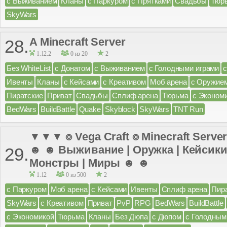
с Выживанием
Кланы
с Паркуром
с Прятками
Свадьбы
Тюр
SkyWars
A Minecraft Server
28.
1.12.2
0 из 20
2
Без WhiteList
с Донатом
с Выживанием
с Голодными играми
Ивенты
Кланы
с Кейсами
с Креативом
Моб арена
с Оружие
Пиратские
Приват
Свадьбы
Сплиф арена
Тюрьма
с Эконом
BedWars
BuildBattle
Quake
Skyblock
SkyWars
TNT Run
▼▼▼ ⌾ Vega Craft ⌾ Minecraft Server
☻ ☻ Выживание | Оружка | Кейсики 
29.
Монстры | Миры ☻ ☻
1.12
0 из 500
2
с Паркуром
Моб арена
с Кейсами
Ивенты
Сплиф арена
Пир
SkyWars
с Креативом
Приват
PvP
RPG
BedWars
BuildBattle
с Экономикой
Тюрьма
Кланы
Без Дюпа
с Дюпом
с Голодным