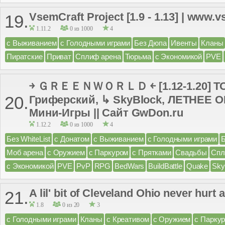
VsemCraft Project [1.9 - 1.13] | www.v
19.
1.11.2
0 из 1000
4
с Выживанием
с Голодными играми
Без Дюпа
Ивенты
Кланы
Пиратские
Приват
Сплиф арена
Тюрьма
с Экономикой
PVE
￫ ＧＲＥＥＮＷＯＲＬＤ ￩ [1.12-1.20] 
20.
Гриферский, ↳ SkyBlock, ЛЕТНЕЕ
Мини-Игры || Сайт GwDon.ru
1.12.2
0 из 1000
4
Без WhiteList
с Донатом
с Выживанием
с Голодными играми
Моб арена
с Оружием
с Паркуром
с Прятками
Свадьбы
Спл
с Экономикой
PVE
PvP
RPG
BedWars
BuildBattle
Quake
Sky
A lil' bit of Cleveland Ohio never hurt
21.
1.8
0 из 20
3
с Голодными играми
Кланы
с Креативом
с Оружием
с Парку