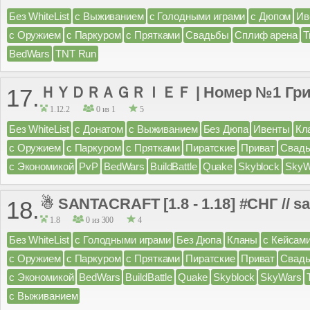
Без WhiteList
с Выживанием
с Голодными играми
с Дюпом
Ив
с Оружием
с Паркуром
с Прятками
Свадьбы
Сплиф арена
Т
BedWars
TNT Run
ＨＹＤＲＡＧＲＩＥＦ | Номер №1 Гри
17.
1.12.2
0 из 1
5
Без WhiteList
с Донатом
с Выживанием
Без Дюпа
Ивенты
Кл
с Оружием
с Паркуром
с Прятками
Пиратские
Приват
Свад
с Экономикой
PvP
BedWars
BuildBattle
Quake
Skyblock
SkyW
☃ SANTACRAFT [1.8 - 1.18] #СНГ // s
18.
1.8
0 из 300
4
Без WhiteList
с Голодными играми
Без Дюпа
Кланы
с Кейсам
с Оружием
с Паркуром
с Прятками
Пиратские
Приват
Свад
с Экономикой
BedWars
BuildBattle
Quake
Skyblock
SkyWars
с Выживанием