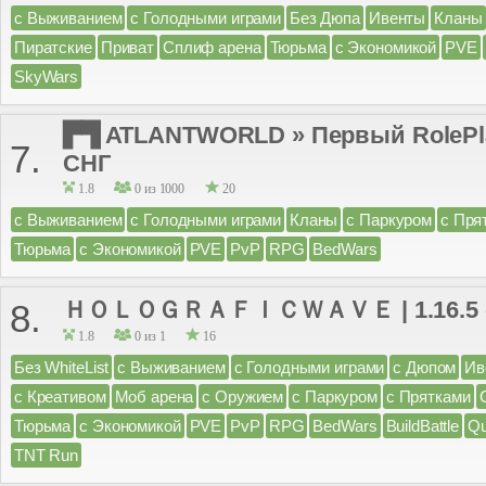
с Выживанием
с Голодными играми
Без Дюпа
Ивенты
Кланы
Пиратские
Приват
Сплиф арена
Тюрьма
с Экономикой
PVE
SkyWars
▛▜ ATLANTWORLD » Первый RolePlay
7.
СНГ
1.8
0 из 1000
20
с Выживанием
с Голодными играми
Кланы
с Паркуром
с Пря
Тюрьма
с Экономикой
PVE
PvP
RPG
BedWars
ＨＯＬＯＧＲＡＦＩＣＷＡＶＥ | 1.16.5 - 1
8.
1.8
0 из 1
16
Без WhiteList
с Выживанием
с Голодными играми
с Дюпом
Ив
с Креативом
Моб арена
с Оружием
с Паркуром
с Прятками
Тюрьма
с Экономикой
PVE
PvP
RPG
BedWars
BuildBattle
Q
TNT Run