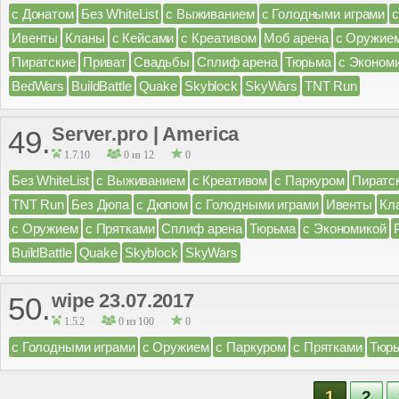
с Донатом
Без WhiteList
с Выживанием
с Голодными играми
Ивенты
Кланы
с Кейсами
с Креативом
Моб арена
с Оружие
Пиратские
Приват
Свадьбы
Сплиф арена
Тюрьма
с Эконом
BedWars
BuildBattle
Quake
Skyblock
SkyWars
TNT Run
Server.pro | America
49.
1.7.10
0 из 12
0
Без WhiteList
с Выживанием
с Креативом
с Паркуром
Пиратс
TNT Run
Без Дюпа
с Дюпом
с Голодными играми
Ивенты
Кл
с Оружием
с Прятками
Сплиф арена
Тюрьма
с Экономикой
BuildBattle
Quake
Skyblock
SkyWars
wipe 23.07.2017
50.
1.5.2
0 из 100
0
с Голодными играми
с Оружием
с Паркуром
с Прятками
Тюр
1
2