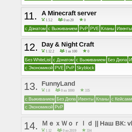
A Minecraft server
11.
1.5.2
0 из 20
0
с Донатом
с Выживанием
PvP
PVE
Кланы
Ивенты
Day & Night Craft
12.
1.12.2
1 из 100
0
Без WhiteList
с Донатом
с Выживанием
Без Дюпа
И
с Экономикой
PVE
PvP
Skyblock
FunnyLand
13.
1.8
0 из 1000
335
с Выживанием
Без Дюпа
Ивенты
Кланы
с Кейсами
с Экономикой
PvP
ＭｅｘＷｏｒｌｄ || Наш ВК: vk.co
14.
1.12
0 из 2019
334