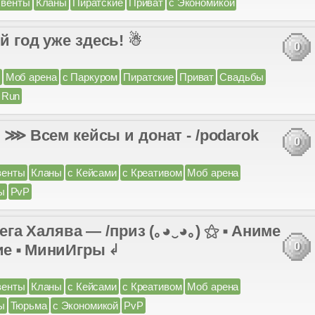
венты
Кланы
Пиратские
Приват
с Экономикой
ый год уже здесь! ☃
0
Моб арена
с Паркуром
Пиратские
Приват
Свадьбы
 Run
 Всем кейсы и донат - /podarok
0
венты
Кланы
с Кейсами
с Креативом
Моб арена
ы
PvP
а Халява — /приз (｡◕‿◕｡) ⚝ ⬝ Аниме
0
ие ⬝ МиниИгры ↲
венты
Кланы
с Кейсами
с Креативом
Моб арена
ы
Тюрьма
с Экономикой
PvP