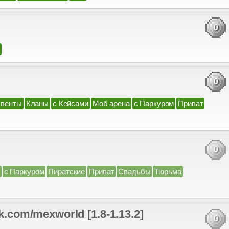
0
0
венты
Кланы
с Кейсами
Моб арена
с Паркуром
Приват
0
с Паркуром
Пиратские
Приват
Свадьбы
Тюрьма
m/mexworld [1.8-1.13.2]
0