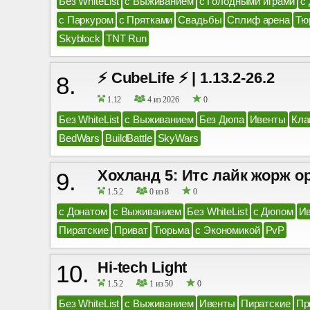
Без WhiteList
с Выживанием
с Голодными играми
с
с Паркуром
с Прятками
Свадьбы
Сплиф арена
Тю
Skyblock
TNT Run
⚡ CubeLife ⚡ | 1.13.2-26.2
8.
1.12
4 из 2026
0
Без WhiteList
с Выживанием
Без Дюпа
Ивенты
Кла
BedWars
BuildBattle
SkyWars
Хохланд 5: Итс лайк жорж о
9.
1.5.2
0 из 8
0
с Донатом
с Выживанием
Без WhiteList
с Дюпом
И
Пиратские
Приват
Тюрьма
с Экономикой
PvP
Hi-tech Light
10.
1.5.2
1 из 50
0
Без WhiteList
с Выживанием
Ивенты
Пиратские
Пр