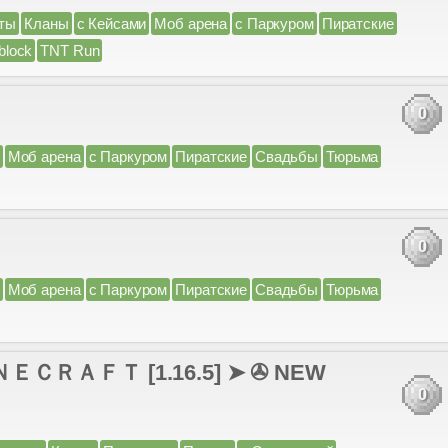
ты
Кланы
с Кейсами
Моб арена
с Паркуром
Пиратские
block
TNT Run
0
Моб арена
с Паркуром
Пиратские
Свадьбы
Тюрьма
0
Моб арена
с Паркуром
Пиратские
Свадьбы
Тюрьма
ＲＡＦＴ [1.16.5] ➤ ✇ NEW
0