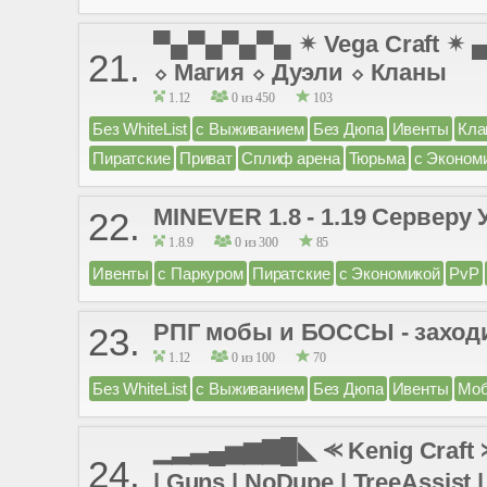
▀▄▀▄▀▄▀▄ ✴ Vega Craft ✴
21.
⬦ Магия ⬦ Дуэли ⬦ Кланы
1.12
0 из 450
103
Без WhiteList
с Выживанием
Без Дюпа
Ивенты
Кла
Пиратские
Приват
Сплиф арена
Тюрьма
с Эконом
MINEVER 1.8 - 1.19 Серверу 
22.
1.8.9
0 из 300
85
Ивенты
с Паркуром
Пиратские
с Экономикой
PvP
РПГ мобы и БОССЫ - заход
23.
1.12
0 из 100
70
Без WhiteList
с Выживанием
Без Дюпа
Ивенты
Моб
▁▂▃▄▅▆▇█◣ ⪻ Kenig Craft ⪼ 
24.
| Guns | NoDupe | TreeAssist |