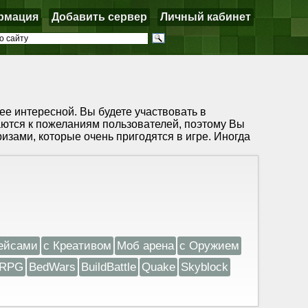
рмация
Добавить сервер
Личный кабинет
ее интересной. Вы будете участвовать в
ются к пожеланиям пользователей, поэтому Вы
зами, которые очень пригодятся в игре. Иногда
ейсами
с Креативом
Моб арена
с Оружием
RPG
BedWars
BuildBattle
Quake
Skyblock