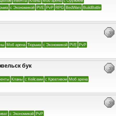
 Дюпом
Ивенты
Кланы
Моб арена
с Оружием
рьма
с Экономикой
PVE
PvP
RPG
BedWars
BuildBattle
0
ны
Моб арена
Тюрьма
с Экономикой
PVE
PvP
рвельск бук
0
венты
Кланы
с Кейсами
с Креативом
Моб арена
0
иват
с Экономикой
PvP