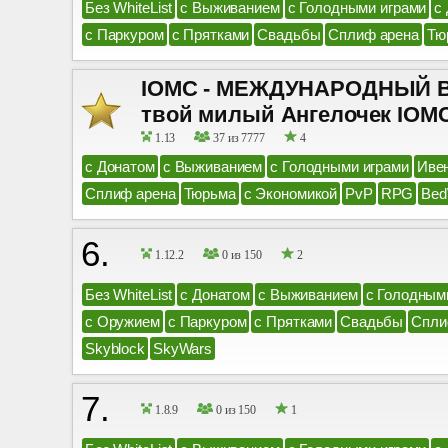
Без WhiteList
с Выживанием
с Голодными играми
с
с Паркуром
с Прятками
Свадьбы
Сплиф арена
Тю
IOMC - МЕЖДУНАРОДНЫЙ ВЫ
твой милый Ангелочек IOM
1.13
37 из 7777
4
с Донатом
с Выживанием
с Голодными играми
Иве
Сплиф арена
Тюрьма
с Экономикой
PvP
RPG
Bed
6.
1.12.2
0 из 150
2
Без WhiteList
с Донатом
с Выживанием
с Голодным
с Оружием
с Паркуром
с Прятками
Свадьбы
Спли
Skyblock
SkyWars
7.
1.8.9
0 из 150
1