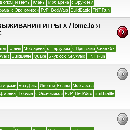
 Дюпом
Ивенты
Кланы
Моб арена
с Оружием
рьма
с Экономикой
PvP
BedWars
BuildBattle
TNT Run
ЖИВАНИЯ ИГРЫ X / iomc.io Я
C
0
нты
Кланы
Моб арена
с Паркуром
с Прятками
Свадьбы
Wars
BuildBattle
Quake
Skyblock
SkyWars
TNT Run
0
и играми
Без Дюпа
Ивенты
Кланы
Моб арена
ф арена
Тюрьма
с Экономикой
PvP
BedWars
BuildBattle
0