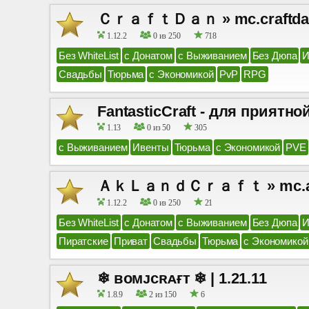
ＣｒａｆｔＤａｎ » mc.craftdan.n
1.12.2
0 из 250
718
Без WhiteList
с Донатом
с Выживанием
Без Дюпа
И
Свадьбы
Тюрьма
с Экономикой
PvP
RPG
FantasticCraft - для приятно
1.13
0 из 50
305
с Выживанием
Ивенты
Тюрьма
с Экономикой
PVE
ＡｋＬａｎｄＣｒａｆｔ » mc.akland
1.12.2
0 из 250
21
Без WhiteList
с Донатом
с Выживанием
Без Дюпа
И
Пиратские
Приват
Свадьбы
Тюрьма
с Экономикой
❄ ʙᴏᴍᴊᴄʀᴀғᴛ ❄ | 1.21.11
1.8.9
2 из 150
6