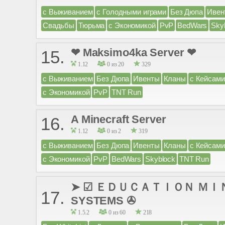
с Выживанием
с Голодными играми
Без Дюпа
Ивен
Свадьбы
Тюрьма
с Экономикой
PvP
BedWars
Sky
❤ Maksimo4ka Server ❤
15.
1.12
0 из 20
329
с Выживанием
Без Дюпа
Ивенты
Кланы
с Кейсами
с Экономикой
PvP
TNT Run
A Minecraft Server
16.
1.12
0 из 2
319
с Выживанием
Без Дюпа
Ивенты
Кланы
с Кейсами
с Экономикой
PvP
BedWars
Skyblock
TNT Run
➤ ☑ ＥＤＵＣＡＴＩＯＮ ＭＩＮＥＣ
17.
SYSTEMS ✇
1.5.2
0 из 60
218