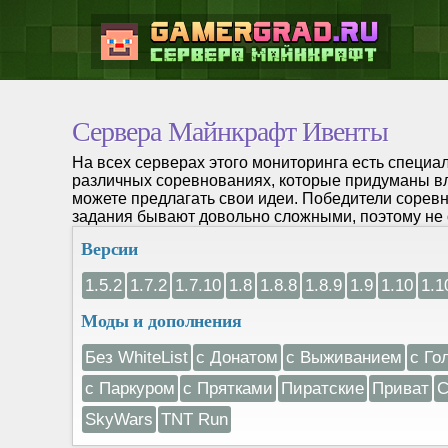
Сервера Майнкрафт Ивенты
На всех серверах этого мониторинга есть специа
различных соревнованиях, которые придуманы в
можете предлагать свои идеи. Победители соревн
задания бывают довольно сложными, поэтому не 
Версии
1.5.2
1.7.2
1.7.10
1.8
1.8.8
1.8.9
1.9
1.10
1.1
Моды и дополнения
Без WhiteList
с Донатом
с Выживанием
с Го
с Паркуром
с Прятками
Пиратские
Приват
С
SkyWars
TNT Run