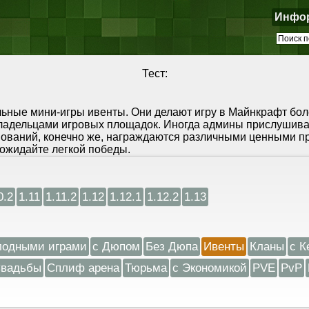
Инфо
Тест:
льные мини-игры ивенты. Они делают игру в Майнкрафт бол
ладельцами игровых площадок. Иногда админы прислушива
ований, конечно же, награждаются различными ценными при
ожидайте легкой победы.
0.2
1.11
1.11.2
1.12
1.12.1
1.12.2
1.13
лодными играми
с Дюпом
Без Дюпа
Ивенты
Кланы
с К
вадьбы
Сплиф арена
Тюрьма
с Экономикой
PVE
PvP