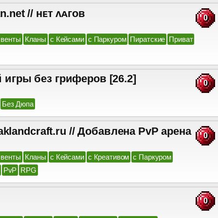
et // нᴇᴛ ᴧᴀᴦоʙ
0
венты
Кланы
с Кейсами
с Паркуром
Пиратские
Приват
й игры без гриферов [26.2]
0
Без Дюпа
craft.ru // Добавлена PvP арена
0
венты
Кланы
с Кейсами
с Креативом
с Паркуром
PvP
RPG
0