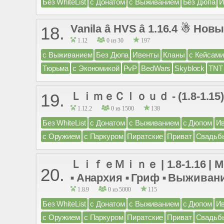
Без WhiteList
с Донатом
с Выживанием
Без Дюпа
И
Vanila â HVS â 1.16.4 ☃ Нов
18.
1.12
0 из 30
197
с Выживанием
Без Дюпа
Ивенты
Кланы
с Кейсами
Тюрьма
с Экономикой
PvP
BedWars
Skyblock
TNT
ＬｉｍｅＣｌｏｕｄ - (1.8-1.15) ⋙
19.
1.12.2
0 из 1500
138
Без WhiteList
с Донатом
с Выживанием
с Дюпом
И
с Оружием
с Паркуром
Пиратские
Приват
Свадьб
ＬｉｆｅＭｉｎｅ | 1.8-1.16 | Мег
20.
⬝ Анархия ⬝ Гриф ⬝ Выживан
1.8.9
0 из 5000
115
Без WhiteList
с Донатом
с Выживанием
с Дюпом
И
с Оружием
с Паркуром
Пиратские
Приват
Свадьб