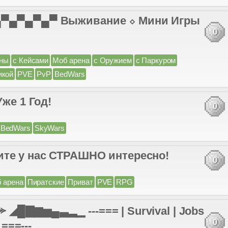
 ▄▀▄▀▄▀▄▀ Выживание ⬦ Мини Игры
0
ны
с Кейсами
Моб арена
с Оружием
с Паркуром
икой
PVE
PvP
BedWars
Уже 1 Год!
0
BedWars
SkyWars
ите у нас СТРАШНО интересно!
0
 арена
Пиратские
Приват
PVE
RPG
◢█▇▆▅▄▃▂▁ ---=== | Survival | Jobs
0
 ===---