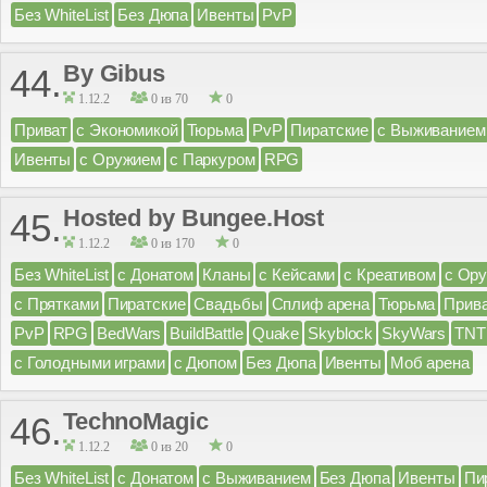
Без WhiteList
Без Дюпа
Ивенты
PvP
By Gibus
44.
1.12.2
0 из 70
0
Приват
с Экономикой
Тюрьма
PvP
Пиратские
с Выживанием
Ивенты
с Оружием
с Паркуром
RPG
Hosted by Bungee.Host
45.
1.12.2
0 из 170
0
Без WhiteList
с Донатом
Кланы
с Кейсами
с Креативом
с Ор
с Прятками
Пиратские
Свадьбы
Сплиф арена
Тюрьма
Прив
PvP
RPG
BedWars
BuildBattle
Quake
Skyblock
SkyWars
TNT
с Голодными играми
с Дюпом
Без Дюпа
Ивенты
Моб арена
TechnoMagic
46.
1.12.2
0 из 20
0
Без WhiteList
с Донатом
с Выживанием
Без Дюпа
Ивенты
Пи