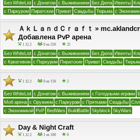
Без WhiteList
с Донатом
с Выживанием
Без Дюпа
Ивенты
Кл
с Паркуром
Пиратские
Приват
Свадьбы
Тюрьма
с Экономик
ＡｋＬａｎｄＣｒａｆｔ » mc.aklandcraft
Добавлена PvP арена
1.12.2
0 из 250
25
Без WhiteList
с Донатом
с Выживанием
Без Дюпа
Ивенты
Кл
с Креативом
с Паркуром
Пиратские
Приват
Свадьбы
Тюрьм
1.12.2
0 из 150
2
Без WhiteList
с Донатом
с Выживанием
с Голодными играми
Моб арена
с Оружием
с Паркуром
с Прятками
Свадьбы
Спл
с Экономикой
PvP
BedWars
BuildBattle
Skyblock
SkyWars
Day & Night Craft
1.12.2
1 из 100
0