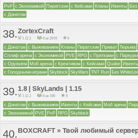
PvP
с Экономикой
Пиратские
с Кейсами
Кланы
Ивенты
Без
с Донатом
ZortexCraft
38.
1.12.2
0 из 2019
0
с Донатом
с Выживанием
Кланы
Пиратские
Приват
Тюрьма
Сплиф арена
с Экономикой
PVE
RPG
с Прятками
с Паркуро
с Оружием
Моб арена
с Креативом
с Кейсами
Quake
Ивент
с Голодными играми
Skyblock
SkyWars
TNT Run
Без WhiteLis
1.8 | SkyLands | 1.15
39.
1.12.2
0 из 100
0
с Донатом
с Выживанием
Ивенты
с Кейсами
Моб арена
Пир
с Экономикой
PVE
PvP
RPG
Skyblock
BOXCRAFT » Твой любимый сервер ;D 
40.