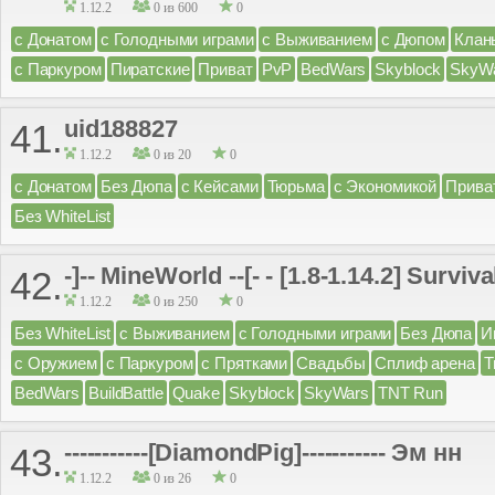
1.12.2
0 из 600
0
с Донатом
с Голодными играми
с Выживанием
с Дюпом
Клан
с Паркуром
Пиратские
Приват
PvP
BedWars
Skyblock
SkyW
uid188827
41.
1.12.2
0 из 20
0
с Донатом
Без Дюпа
с Кейсами
Тюрьма
с Экономикой
Прива
Без WhiteList
-]-- MineWorld --[- - [1.8-1.14.2] Surv
42.
1.12.2
0 из 250
0
Без WhiteList
с Выживанием
с Голодными играми
Без Дюпа
И
с Оружием
с Паркуром
с Прятками
Свадьбы
Сплиф арена
Т
BedWars
BuildBattle
Quake
Skyblock
SkyWars
TNT Run
-----------[DiamondPig]----------- Эм нн
43.
1.12.2
0 из 26
0