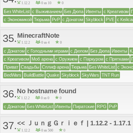
1.12.2
0 из 10
0
Без WhiteList
с Выживанием
Без Дюпа
Ивенты
с Креативом
с Экономикой
Тюрьма
PvP
с Донатом
Skyblock
PVE
с Кейса
MinecraftNote
35.
1.12.2
0 из 4
0
с Донатом
с Голодными играми
с Дюпом
Без Дюпа
Ивенты
К
с Креативом
Моб арена
с Оружием
с Паркуром
с Прятками
Приват
Свадьбы
Сплиф арена
Тюрьма
Без WhiteList
с Экон
BedWars
BuildBattle
Quake
Skyblock
SkyWars
TNT Run
No hostname found
36.
1.12.2
0 из 0
0
с Донатом
Без WhiteList
Ивенты
Пиратские
RPG
PvP
<< ＪｕｎｇＧｒｉｅｆ | 1.12.2 - 1.17.1 
37.
1.12.2
0 из 500
0