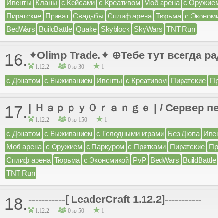
Ивенты
Кланы
с Кейсами
с Креативом
Моб арена
с Оружие
Пиратские
Приват
Свадьбы
Сплиф арена
Тюрьма
с Эконом
BedWars
BuildBattle
Quake
Skyblock
SkyWars
TNT Run
✦Olimp Trade.✦ ⊕Тебе тут всегда р
16.
1.12.2
0 из 30
1
с Донатом
с Выживанием
Ивенты
с Креативом
Пиратские
Пр
| ＨａｐｐｙＯｒａｎｇｅ | / Сервер пе
17.
1.12.2
0 из 150
1
с Донатом
с Выживанием
с Голодными играми
Без Дюпа
Иве
Моб арена
с Оружием
с Паркуром
с Прятками
Пиратские
Пр
Сплиф арена
Тюрьма
с Экономикой
PvP
BedWars
BuildBattle
TNT Run
-----------[ LeaderCraft 1.12.2]-----------
18.
1.12.2
0 из 50
1