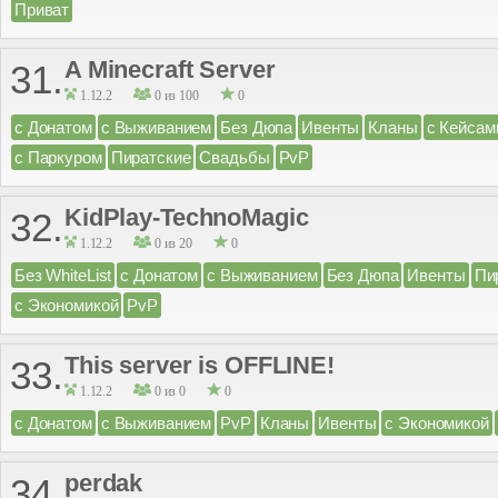
Приват
A Minecraft Server
31.
1.12.2
0 из 100
0
с Донатом
с Выживанием
Без Дюпа
Ивенты
Кланы
с Кейсам
с Паркуром
Пиратские
Свадьбы
PvP
KidPlay-TechnoMagic
32.
1.12.2
0 из 20
0
Без WhiteList
с Донатом
с Выживанием
Без Дюпа
Ивенты
Пи
с Экономикой
PvP
This server is OFFLINE!
33.
1.12.2
0 из 0
0
с Донатом
с Выживанием
PvP
Кланы
Ивенты
с Экономикой
perdak
34.