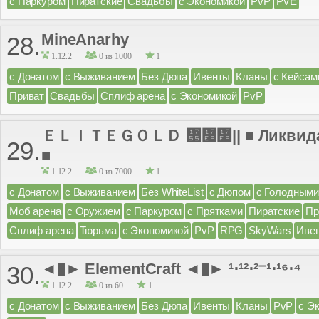
с Паркуром
Пиратские
Свадьбы
с Экономикой
PvP
PVE
MineAnarhy
28.
1.12.2
0 из 1000
1
с Донатом
с Выживанием
Без Дюпа
Ивенты
Кланы
с Кейсам
Приват
Свадьбы
Сплиф арена
с Экономикой
PvP
ＥＬＩＴＥＧＯＬＤ ᝕៪៺|| ■ Ликвидац
29.
■
1.12.2
0 из 7000
1
с Донатом
с Выживанием
Без WhiteList
с Дюпом
с Голодными
Моб арена
с Оружием
с Паркуром
с Прятками
Пиратские
Пр
Сплиф арена
Тюрьма
с Экономикой
PvP
RPG
SkyWars
Иве
◄▮► ElementCraft ◄▮► ¹⋅¹²⋅²⁻¹⋅¹⁶⋅⁴
30.
1.12.2
0 из 60
1
с Донатом
с Выживанием
Без Дюпа
Ивенты
Кланы
PvP
с Э