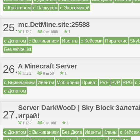
с Креативом
с Паркуром
с Экономикой
mc.DetMine.site:25588
25.
1.12.2
0 из 1000
1
с Донатом
с Выживанием
Ивенты
с Кейсами
Пиратские
Skyb
Без WhiteList
A Minecraft Server
26.
1.12.2
0 из 50
1
с Выживанием
Ивенты
Моб арена
Приват
PVE
PvP
RPG
с
с Донатом
Server DarkWooD | Sky Block Залета
27.
играй!
1.12.2
0 из 100
1
с Донатом
с Выживанием
Без Дюпа
Ивенты
Кланы
с Кейсам