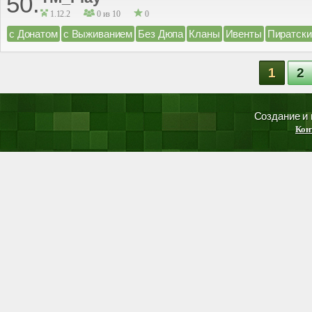
50.
1.12.2
0 из 10
0
с Донатом
с Выживанием
Без Дюпа
Кланы
Ивенты
Пиратски
1
2
Создание и
Кон