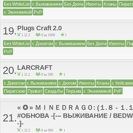
Без WhiteList
с Выживанием
Без Дюпа
Ивенты
Кланы
Пират
с Экономикой
PvP
Plugs Craft 2.0
19.
1.12.2
0 из 1000
1
Без WhiteList
с Донатом
с Выживанием
Без Дюпа
Ивенты
Пи
PvP
LARCRAFT
20.
1.12.2
0 из 200
1
с Донатом
с Выживанием
с Дюпом
Ивенты
Кланы
с Кейсами
Пиратские
Приват
Свадьбы
Тюрьма
с Экономикой
PvP
« ✪ » ＭＩＮＥＤＲＡＧＯ: (１.８ - １.１
#ОБНОВА -[--- ВЫЖИВАНИЕ / BEDWA
21.
-]-
1.12.2
0 из 999
1