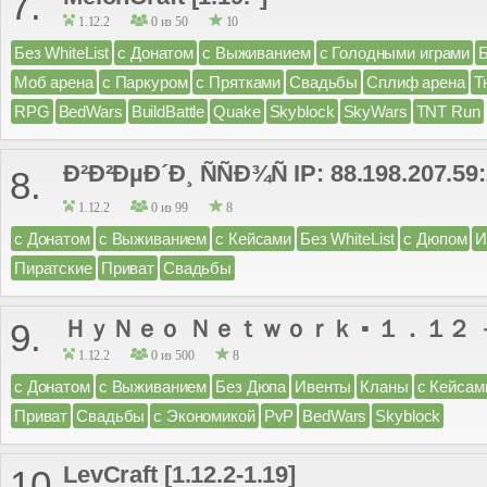
7.
1.12.2
0 из 50
10
Без WhiteList
с Донатом
с Выживанием
с Голодными играми
Моб арена
с Паркуром
с Прятками
Свадьбы
Сплиф арена
Т
RPG
BedWars
BuildBattle
Quake
Skyblock
SkyWars
TNT Run
Ð²Ð²ÐµÐ´Ð¸ ÑÑÐ¾Ñ IP: 88.198.207.59
8.
1.12.2
0 из 99
8
с Донатом
с Выживанием
с Кейсами
Без WhiteList
с Дюпом
И
Пиратские
Приват
Свадьбы
ＨｙＮｅｏ Ｎｅｔｗｏｒｋ ▪ １．１２ 
9.
1.12.2
0 из 500
8
с Донатом
с Выживанием
Без Дюпа
Ивенты
Кланы
с Кейсам
Приват
Свадьбы
с Экономикой
PvP
BedWars
Skyblock
LevCraft [1.12.2-1.19]
10.