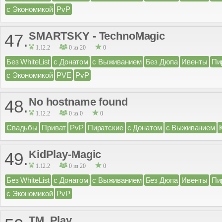
с Экономикой
PvP
SMARTSKY - TechnoMagic
47.
1.12.2
0 из 20
0
Без WhiteList
с Донатом
с Выживанием
Без Дюпа
Ивенты
Пи
с Экономикой
PVE
PvP
No hostname found
48.
1.12.2
0 из 0
0
Свадьбы
Приват
PvP
Пиратские
с Донатом
с Выживанием
KidPlay-Magic
49.
1.12.2
0 из 20
0
Без WhiteList
с Донатом
с Выживанием
Без Дюпа
Ивенты
Пи
с Экономикой
PvP
TM_Play