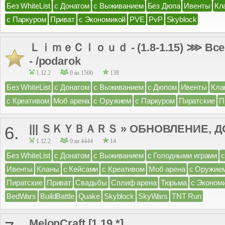
Без WhiteList
с Донатом
с Выживанием
Без Дюпа
Ивенты
Кл
с Паркуром
Приват
с Экономикой
PVE
PvP
Skyblock
ＬｉｍｅＣｌｏｕｄ - (1.8-1.15) ⋙ Всем
- /podarok
1.12.2
0 из 1500
138
Без WhiteList
с Донатом
с Выживанием
с Дюпом
Ивенты
Кла
с Креативом
Моб арена
с Оружием
с Паркуром
Пиратские
П
||| ＳＫＹＢＡＲＳ » ОБНОВЛЕНИЕ, ДО
6.
1.12.2
0 из 4444
14
Без WhiteList
с Донатом
с Выживанием
с Голодными играми
Ивенты
Кланы
с Кейсами
с Креативом
Моб арена
с Оружие
Пиратские
Приват
Свадьбы
Сплиф арена
Тюрьма
с Эконом
BedWars
BuildBattle
Quake
Skyblock
SkyWars
TNT Run
MelonCraft [1.19.*]