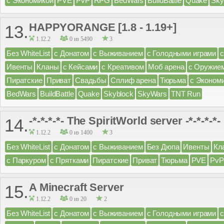
с Экономикой
PVE
PvP
RPG
BedWars
BuildBattle
Quake
Sky
HAPPYORANGE [1.8 - 1.19+]
13.
1.12.2
0 из 5490
3
Без WhiteList
с Донатом
с Выживанием
с Голодными играми
Ивенты
Кланы
с Кейсами
с Креативом
Моб арена
с Оружие
Пиратские
Приват
Свадьбы
Сплиф арена
Тюрьма
с Эконом
BedWars
BuildBattle
Quake
Skyblock
SkyWars
TNT Run
-*-*-*-*- The SpiritWorld server -*-*-*-*-
14.
1.12.2
0 из 1400
3
Без WhiteList
с Донатом
с Выживанием
Без Дюпа
Ивенты
Кл
с Паркуром
с Прятками
Пиратские
Приват
Тюрьма
PVE
PvP
A Minecraft Server
15.
1.12.2
0 из 20
2
Без WhiteList
с Донатом
с Выживанием
с Голодными играми