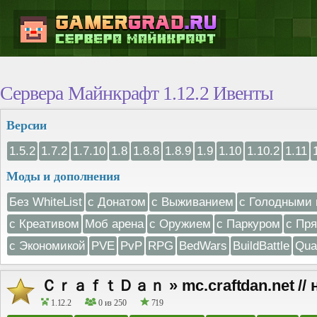
Сервера Майнкрафт 1.12.2 Ивенты
Версии
1.5.2
1.7.2
1.7.10
1.8
1.8.8
1.8.9
1.9
1.10
1.10.2
1.11
Моды и дополнения
Без WhiteList
с Донатом
с Выживанием
с Голодными 
с Креативом
Моб арена
с Оружием
с Паркуром
с Пр
с Экономикой
PVE
PvP
RPG
BedWars
BuildBattle
Qua
ＣｒａｆｔＤａｎ » mc.craftdan.net // н
1.12.2
0 из 250
719