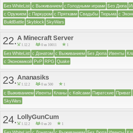
Без WhiteList
с Выживанием
с Голодными играми
Без Дюпа
И
с Оружием
с Паркуром
с Прятками
Свадьбы
Тюрьма
с Экон
BuildBattle
Skyblock
SkyWars
A Minecraft Server
22.
1.12.2
0 из 10011
1
Без WhiteList
с Донатом
с Выживанием
Без Дюпа
Ивенты
Кл
с Экономикой
PvP
RPG
Quake
Ananasiks
23.
1.12.2
0 из 500
1
с Выживанием
Ивенты
Кланы
с Кейсами
Пиратские
Приват
SkyWars
LollyGunCum
24.
1.12.2
0 из 20
1
Без WhiteList
с Донатом
с Выживанием
Без Дюпа
Ивенты
Кл