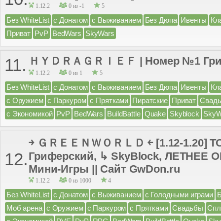
1.12.2
0 из -1
5
Без WhiteList
с Донатом
с Выживанием
Без Дюпа
Ивенты
Кл
Приват
PvP
BedWars
SkyWars
ＨＹＤＲＡＧＲＩＥＦ | Номер №1 Гри
11.
1.12.2
0 из 1
5
Без WhiteList
с Донатом
с Выживанием
Без Дюпа
Ивенты
Кл
с Оружием
с Паркуром
с Прятками
Пиратские
Приват
Свад
с Экономикой
PvP
BedWars
BuildBattle
Quake
Skyblock
SkyW
￫ ＧＲＥＥＮＷＯＲＬＤ ￩ [1.12-1.20] 
12.
Гриферский, ↳ SkyBlock, ЛЕТНЕЕ
Мини-Игры || Сайт GwDon.ru
1.12.2
0 из 1000
4
Без WhiteList
с Донатом
с Выживанием
с Голодными играми
Моб арена
с Оружием
с Паркуром
с Прятками
Свадьбы
Спл