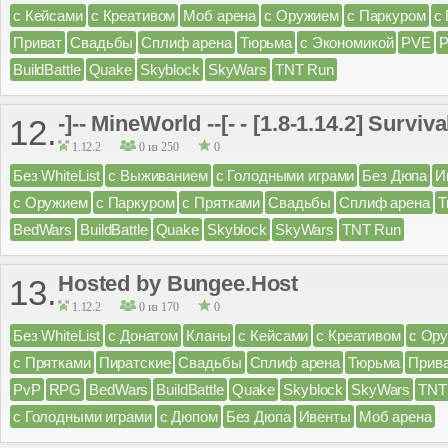
с Кейсами
с Креативом
Моб арена
с Оружием
с Паркуром
с
Приват
Свадьбы
Сплиф арена
Тюрьма
с Экономикой
PVE
BuildBattle
Quake
Skyblock
SkyWars
TNT Run
-]-- MineWorld --[- - [1.8-1.14.2] Surv
12.
1.12.2
0 из 250
0
Без WhiteList
с Выживанием
с Голодными играми
Без Дюпа
И
с Оружием
с Паркуром
с Прятками
Свадьбы
Сплиф арена
Т
BedWars
BuildBattle
Quake
Skyblock
SkyWars
TNT Run
Hosted by Bungee.Host
13.
1.12.2
0 из 170
0
Без WhiteList
с Донатом
Кланы
с Кейсами
с Креативом
с Ор
с Прятками
Пиратские
Свадьбы
Сплиф арена
Тюрьма
Прив
PvP
RPG
BedWars
BuildBattle
Quake
Skyblock
SkyWars
TNT
с Голодными играми
с Дюпом
Без Дюпа
Ивенты
Моб арена