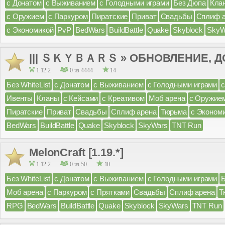
с Донатом
с Выживанием
с Голодными играми
Без Дюпа
Кла
с Оружием
с Паркуром
Пиратские
Приват
Свадьбы
Сплиф 
с Экономикой
PvP
BedWars
BuildBattle
Quake
Skyblock
SkyW
||| ＳＫＹＢＡＲＳ » ОБНОВЛЕНИЕ, ДО
1.12.2
0 из 4444
14
Без WhiteList
с Донатом
с Выживанием
с Голодными играми
Ивенты
Кланы
с Кейсами
с Креативом
Моб арена
с Оружие
Пиратские
Приват
Свадьбы
Сплиф арена
Тюрьма
с Эконом
BedWars
BuildBattle
Quake
Skyblock
SkyWars
TNT Run
MelonCraft [1.19.*]
1.12.2
0 из 50
10
Без WhiteList
с Донатом
с Выживанием
с Голодными играми
Моб арена
с Паркуром
с Прятками
Свадьбы
Сплиф арена
Т
RPG
BedWars
BuildBattle
Quake
Skyblock
SkyWars
TNT Run