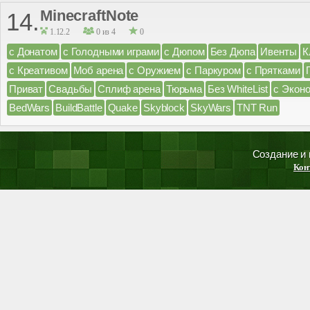
MinecraftNote
14.
1.12.2
0 из 4
0
с Донатом
с Голодными играми
с Дюпом
Без Дюпа
Ивенты
К
с Креативом
Моб арена
с Оружием
с Паркуром
с Прятками
Приват
Свадьбы
Сплиф арена
Тюрьма
Без WhiteList
с Экон
BedWars
BuildBattle
Quake
Skyblock
SkyWars
TNT Run
Создание и
Кон