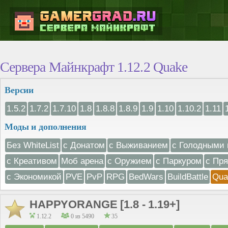
Сервера Майнкрафт 1.12.2 Quake
Версии
1.5.2
1.7.2
1.7.10
1.8
1.8.8
1.8.9
1.9
1.10
1.10.2
1.11
Моды и дополнения
Без WhiteList
с Донатом
с Выживанием
с Голодными 
с Креативом
Моб арена
с Оружием
с Паркуром
с Пр
с Экономикой
PVE
PvP
RPG
BedWars
BuildBattle
Qua
HAPPYORANGE [1.8 - 1.19+]
1.12.2
0 из 5490
35