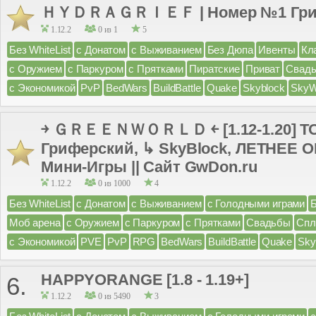
ＨＹＤＲＡＧＲＩＥＦ | Номер №1 Гри
1.12.2
0 из 1
5
Без WhiteList
с Донатом
с Выживанием
Без Дюпа
Ивенты
Кл
с Оружием
с Паркуром
с Прятками
Пиратские
Приват
Свад
с Экономикой
PvP
BedWars
BuildBattle
Quake
Skyblock
SkyW
￫ ＧＲＥＥＮＷＯＲＬＤ ￩ [1.12-1.20] 
Гриферский, ↳ SkyBlock, ЛЕТНЕЕ
Мини-Игры || Сайт GwDon.ru
1.12.2
0 из 1000
4
Без WhiteList
с Донатом
с Выживанием
с Голодными играми
Моб арена
с Оружием
с Паркуром
с Прятками
Свадьбы
Спл
с Экономикой
PVE
PvP
RPG
BedWars
BuildBattle
Quake
Sky
HAPPYORANGE [1.8 - 1.19+]
6.
1.12.2
0 из 5490
3