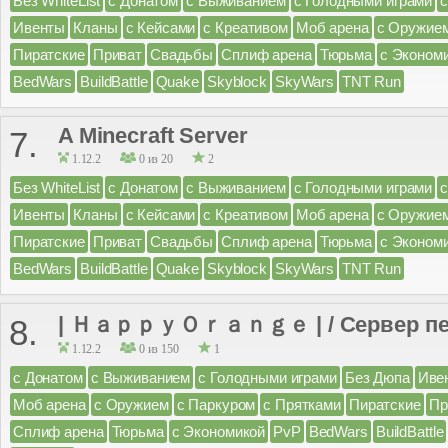
Без WhiteList
с Донатом
с Выживанием
с Голодными играми
Ивенты
Кланы
с Кейсами
с Креативом
Моб арена
с Оружие
Пиратские
Приват
Свадьбы
Сплиф арена
Тюрьма
с Эконом
BedWars
BuildBattle
Quake
Skyblock
SkyWars
TNT Run
A Minecraft Server
7.
1.12.2
0 из 20
2
Без WhiteList
с Донатом
с Выживанием
с Голодными играми
Ивенты
Кланы
с Кейсами
с Креативом
Моб арена
с Оружие
Пиратские
Приват
Свадьбы
Сплиф арена
Тюрьма
с Эконом
BedWars
BuildBattle
Quake
Skyblock
SkyWars
TNT Run
| ＨａｐｐｙＯｒａｎｇｅ | / Сервер пе
8.
1.12.2
0 из 150
1
с Донатом
с Выживанием
с Голодными играми
Без Дюпа
Иве
Моб арена
с Оружием
с Паркуром
с Прятками
Пиратские
Пр
Сплиф арена
Тюрьма
с Экономикой
PvP
BedWars
BuildBattle