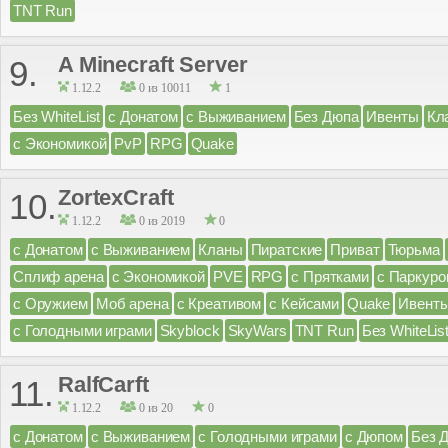
TNT Run
A Minecraft Server
9.
1.12.2
0 из 10011
1
Без WhiteList
с Донатом
с Выживанием
Без Дюпа
Ивенты
Кл
с Экономикой
PvP
RPG
Quake
ZortexCraft
10.
1.12.2
0 из 2019
0
с Донатом
с Выживанием
Кланы
Пиратские
Приват
Тюрьма
Сплиф арена
с Экономикой
PVE
RPG
с Прятками
с Паркуро
с Оружием
Моб арена
с Креативом
с Кейсами
Quake
Ивент
с Голодными играми
Skyblock
SkyWars
TNT Run
Без WhiteLis
RalfCarft
11.
1.12.2
0 из 20
0
с Донатом
с Выживанием
с Голодными играми
с Дюпом
Без 