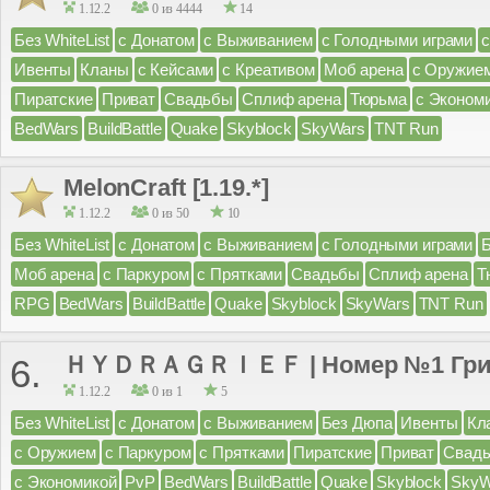
1.12.2
0 из 4444
14
Без WhiteList
с Донатом
с Выживанием
с Голодными играми
Ивенты
Кланы
с Кейсами
с Креативом
Моб арена
с Оружие
Пиратские
Приват
Свадьбы
Сплиф арена
Тюрьма
с Эконом
BedWars
BuildBattle
Quake
Skyblock
SkyWars
TNT Run
MelonCraft [1.19.*]
1.12.2
0 из 50
10
Без WhiteList
с Донатом
с Выживанием
с Голодными играми
Моб арена
с Паркуром
с Прятками
Свадьбы
Сплиф арена
Т
RPG
BedWars
BuildBattle
Quake
Skyblock
SkyWars
TNT Run
ＨＹＤＲＡＧＲＩＥＦ | Номер №1 Гри
6.
1.12.2
0 из 1
5
Без WhiteList
с Донатом
с Выживанием
Без Дюпа
Ивенты
Кл
с Оружием
с Паркуром
с Прятками
Пиратские
Приват
Свад
с Экономикой
PvP
BedWars
BuildBattle
Quake
Skyblock
SkyW