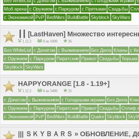
Без WhiteList
с Донатом
с Выживанием
с Голодными играми
Моб арена
с Оружием
с Паркуром
с Прятками
Свадьбы
Спл
с Экономикой
PvP
BedWars
BuildBattle
Skyblock
SkyWars
┃┃ [LastHaven] Множество интерес
1.12.2
0 из 1000
36
Без WhiteList
с Донатом
с Выживанием
Без Дюпа
Кланы
с К
с Оружием
с Паркуром
Пиратские
Приват
Свадьбы
Тюрьма
Skyblock
SkyWars
HAPPYORANGE [1.8 - 1.19+]
1.12.2
0 из 5490
35
с Донатом
с Выживанием
с Голодными играми
Без Дюпа
Кла
с Оружием
с Паркуром
Пиратские
Приват
Свадьбы
Сплиф 
с Экономикой
PvP
BedWars
BuildBattle
Quake
Skyblock
SkyW
||| ＳＫＹＢＡＲＳ » ОБНОВЛЕНИЕ, ДО