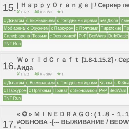
| ＨａｐｐｙＯｒａｎｇｅ | / Сервер пе
15.
1.12.2
0 из 150
1
с Донатом
с Выживанием
с Голодными играми
Без Дюпа
Иве
Моб арена
с Оружием
с Паркуром
с Прятками
Пиратские
Пр
Сплиф арена
Тюрьма
с Экономикой
PvP
BedWars
BuildBattle
TNT Run
ＷｏｒｌｄＣｒａｆｔ [1.8-1.15.2] › Сер
16.
Аида
1.12.2
0 из 999
1
с Донатом
с Выживанием
с Голодными играми
Кланы
с Кейс
с Паркуром
с Прятками
Приват
с Экономикой
PvP
BedWars
TNT Run
« ✪ » ＭＩＮＥＤＲＡＧＯ: (１.８ - １.１
#ОБНОВА -[--- ВЫЖИВАНИЕ / BEDWA
17.