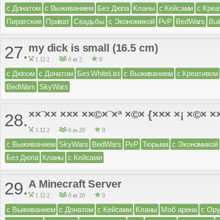
с Донатом
с Выживанием
Без Дюпа
Кланы
с Кейсами
с Креа
Пиратские
Приват
Свадьбы
с Экономикой
PvP
BedWars
Bui
my dick is small (16.5 cm)
27.
1.12.2
0 из 2
0
с Дюпом
с Донатом
Без WhiteList
с Выживанием
с Креативом
BedWars
SkyWars
××¨×× ××× ××©×¨×ª ×©× {××× ×¡ ×©× ×
28.
1.12.2
0 из 20
0
с Выживанием
SkyWars
BedWars
PvP
Тюрьма
с Экономикой
Без Дюпа
Кланы
с Кейсами
A Minecraft Server
29.
1.12.2
0 из 20
0
с Выживанием
с Донатом
с Кейсами
Кланы
Моб арена
с Ор