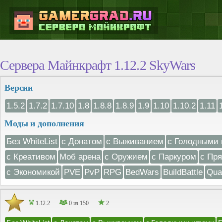
Сервера Майнкрафт 1.12.2 SkyWars
Версии
1.5.2
1.7.2
1.7.10
1.8
1.8.8
1.8.9
1.9
1.10
1.10.2
1.11
Моды и дополнения
Без WhiteList
с Донатом
с Выживанием
с Голодными 
с Креативом
Моб арена
с Оружием
с Паркуром
с Пр
с Экономикой
PVE
PvP
RPG
BedWars
BuildBattle
Qua
1.12.2
0 из 150
2