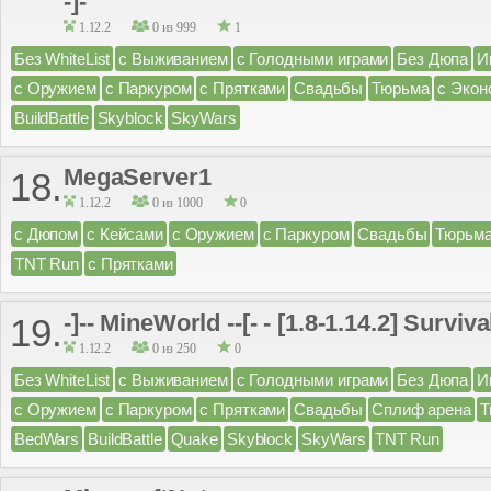
-]-
1.12.2
0 из 999
1
Без WhiteList
с Выживанием
с Голодными играми
Без Дюпа
И
с Оружием
с Паркуром
с Прятками
Свадьбы
Тюрьма
с Экон
BuildBattle
Skyblock
SkyWars
MegaServer1
18.
1.12.2
0 из 1000
0
с Дюпом
с Кейсами
с Оружием
с Паркуром
Свадьбы
Тюрьм
TNT Run
с Прятками
-]-- MineWorld --[- - [1.8-1.14.2] Surv
19.
1.12.2
0 из 250
0
Без WhiteList
с Выживанием
с Голодными играми
Без Дюпа
И
с Оружием
с Паркуром
с Прятками
Свадьбы
Сплиф арена
Т
BedWars
BuildBattle
Quake
Skyblock
SkyWars
TNT Run