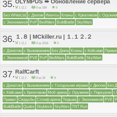
OLYMPUS ➠ Обновление сервера
35.
1.12.2
0 из 500
0
Без WhiteList
с Дюпом
Ивенты
Кланы
с Креативом
с Оружие
с Экономикой
PvP
BedWars
BuildBattle
SkyWars
１.８ | MCkiller.ru | １.１２.２
36.
1.12.2
0 из 2018
0
с Донатом
с Выживанием
Без Дюпа
Кланы
с Кейсами
Прива
с Экономикой
PVE
PvP
BedWars
BuildBattle
SkyWars
RalfCarft
37.
1.12.2
0 из 20
0
с Донатом
с Выживанием
с Голодными играми
с Дюпом
Без 
с Кейсами
с Креативом
Моб арена
с Оружием
с Паркуром
с
Приват
Свадьбы
Сплиф арена
Тюрьма
с Экономикой
PVE
BuildBattle
Quake
Skyblock
SkyWars
TNT Run