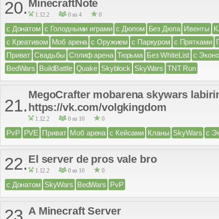
MinecraftNote
20.
1.12.2
0 из 4
0
с Донатом
с Голодными играми
с Дюпом
Без Дюпа
Ивенты
К
с Креативом
Моб арена
с Оружием
с Паркуром
с Прятками
Приват
Свадьбы
Сплиф арена
Тюрьма
Без WhiteList
с Экон
BedWars
BuildBattle
Quake
Skyblock
SkyWars
TNT Run
MegoCrafter mobarena skywars labiri
21.
https://vk.com/volgkingdom
1.12.2
0 из 10
0
PvP
PVE
Приват
Моб арена
с Кейсами
Кланы
SkyWars
с Э
El server de pros vale bro
22.
1.12.2
0 из 10
0
с Донатом
SkyWars
BedWars
PvP
A Minecraft Server
23.