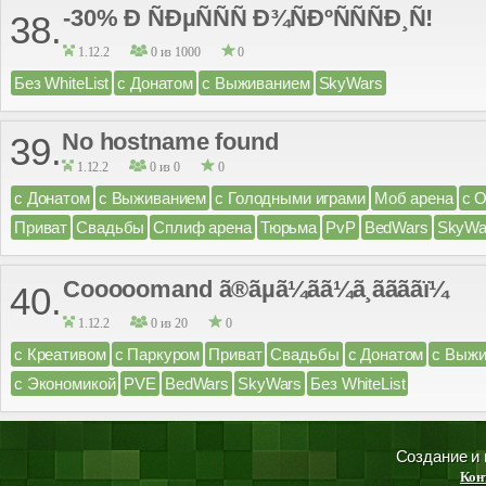
-30% Ð ÑÐµÑÑÑ Ð¾ÑÐºÑÑÑÐ¸Ñ!
38.
1.12.2
0 из 1000
0
Без WhiteList
с Донатом
с Выживанием
SkyWars
No hostname found
39.
1.12.2
0 из 0
0
с Донатом
с Выживанием
с Голодными играми
Моб арена
с 
Приват
Свадьбы
Сплиф арена
Тюрьма
PvP
BedWars
SkyWa
Cooooomand ã®ãµã¼ãã¼ã¸ããããï¼
40.
1.12.2
0 из 20
0
с Креативом
с Паркуром
Приват
Свадьбы
с Донатом
с Выж
с Экономикой
PVE
BedWars
SkyWars
Без WhiteList
Создание и
Кон