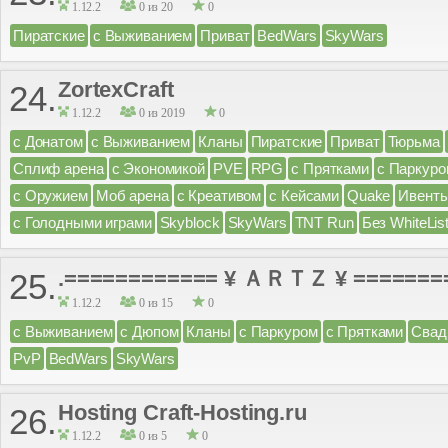
1.12.2
0 из 20
0
Пиратские
с Выживанием
Приват
BedWars
SkyWars
ZortexCraft
24.
1.12.2
0 из 2019
0
с Донатом
с Выживанием
Кланы
Пиратские
Приват
Тюрьма
Сплиф арена
с Экономикой
PVE
RPG
с Прятками
с Паркуро
с Оружием
Моб арена
с Креативом
с Кейсами
Quake
Ивент
с Голодными играми
Skyblock
SkyWars
TNT Run
Без WhiteLis
.============ ¥ ＡＲＴＺ ¥ =======
25.
1.12.2
0 из 15
0
с Выживанием
с Дюпом
Кланы
с Паркуром
с Прятками
Свад
PvP
BedWars
SkyWars
Hosting Craft-Hosting.ru
26.
1.12.2
0 из 5
0