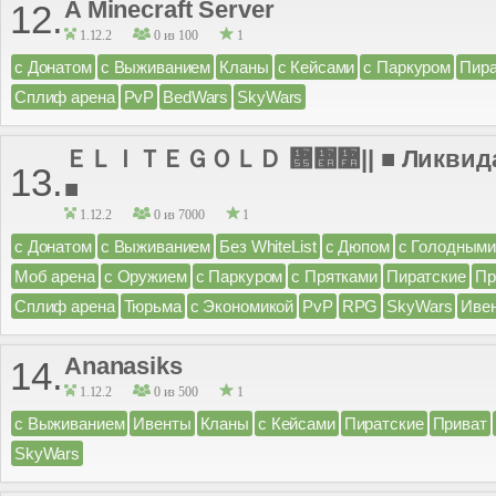
A Minecraft Server
12.
1.12.2
0 из 100
1
с Донатом
с Выживанием
Кланы
с Кейсами
с Паркуром
Пира
Сплиф арена
PvP
BedWars
SkyWars
ＥＬＩＴＥＧＯＬＤ ᝕៪៺|| ■ Ликвидац
13.
■
1.12.2
0 из 7000
1
с Донатом
с Выживанием
Без WhiteList
с Дюпом
с Голодными
Моб арена
с Оружием
с Паркуром
с Прятками
Пиратские
Пр
Сплиф арена
Тюрьма
с Экономикой
PvP
RPG
SkyWars
Иве
Ananasiks
14.
1.12.2
0 из 500
1
с Выживанием
Ивенты
Кланы
с Кейсами
Пиратские
Приват
SkyWars