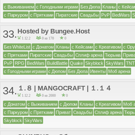
с Выживанием
с Голодными играми
Без Дюпа
Кланы
с Кейса
с Паркуром
с Прятками
Пиратские
Свадьбы
PvP
BedWars
S
Hosted by Bungee.Host
33.
1.12.2
0 из 170
0
Без WhiteList
с Донатом
Кланы
с Кейсами
с Креативом
с Ор
с Прятками
Пиратские
Свадьбы
Сплиф арена
Тюрьма
Прив
PvP
RPG
BedWars
BuildBattle
Quake
Skyblock
SkyWars
TNT
с Голодными играми
с Дюпом
Без Дюпа
Ивенты
Моб арена
１.８ | MANGOCRAFT | １.１４
34.
1.12.2
0 из 2000
0
с Донатом
с Выживанием
с Дюпом
Кланы
с Креативом
Моб 
с Паркуром
с Прятками
Приват
Свадьбы
Сплиф арена
Тюрь
Skyblock
SkyWars