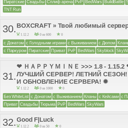
Пиратские
Свадьбы
Сплиф арена
PvP
BedWars
BuildBattle
TNT Run
BOXCRAFT » Твой любимый сервер ;D 
30.
1.12.2
0 из 600
0
с Донатом
с Голодными играми
с Выживанием
с Дюпом
Клан
с Паркуром
Пиратские
Приват
PvP
BedWars
Skyblock
SkyW
❤ ＨＡＰＰＹＭＩＮＥ >>> 1.8 - 1.15.2
ЛУЧШИЙ СЕРВЕР! ЛЕТНИЙ СЕЗОН!
31.
И ОБНОВЛЕНИЕ СЕРВЕРА! ✹
1.12.2
0 из 1000
0
Без WhiteList
с Донатом
с Выживанием
Кланы
с Кейсами
с П
Приват
Свадьбы
Тюрьма
PvP
BedWars
SkyWars
Good F|Luck
32.
1.12.2
0 из 50
0