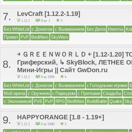
LevCraft [1.12.2-1.19]
7.
1.12.2
0 из -1
5
Без WhiteList
с Донатом
с Выживанием
Без Дюпа
Ивенты
Кл
Приват
PvP
BedWars
SkyWars
￫ ＧＲＥＥＮＷＯＲＬＤ ￩ [1.12-1.20] 
8.
Гриферский, ↳ SkyBlock, ЛЕТНЕЕ
Мини-Игры || Сайт GwDon.ru
1.12.2
0 из 1000
4
Без WhiteList
с Донатом
с Выживанием
с Голодными играми
Моб арена
с Оружием
с Паркуром
с Прятками
Свадьбы
Спл
с Экономикой
PVE
PvP
RPG
BedWars
BuildBattle
Quake
Sky
HAPPYORANGE [1.8 - 1.19+]
9.
1.12.2
0 из 5490
3