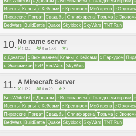
Без WhiteList
с Донатом
с Выживанием
с Голодными играми
Ивенты
Кланы
с Кейсами
с Креативом
Моб арена
с Оружие
Пиратские
Приват
Свадьбы
Сплиф арена
Тюрьма
с Эконом
BedWars
BuildBattle
Quake
Skyblock
SkyWars
TNT Run
No name server
10.
1.12.2
0 из 1000
2
с Донатом
с Выживанием
Кланы
с Кейсами
с Паркуром
Пира
с Экономикой
PvP
BedWars
SkyWars
A Minecraft Server
11.
1.12.2
0 из 20
2
Без WhiteList
с Донатом
с Выживанием
с Голодными играми
Ивенты
Кланы
с Кейсами
с Креативом
Моб арена
с Оружие
Пиратские
Приват
Свадьбы
Сплиф арена
Тюрьма
с Эконом
BedWars
BuildBattle
Quake
Skyblock
SkyWars
TNT Run