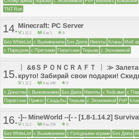
Сплиф арена
Тюрьма
с Экономикой
PvP
BedWars
BuildBattle
TNT Run
Minecraft: PC Server
14.
1.12.2
0 из 5
0
Без WhiteList
с Выживанием
Без Дюпа
Ивенты
Кланы
Моб а
с Паркуром
с Прятками
Пиратские
Тюрьма
с Экономикой
┊ &6ＳＰＯＮＣＲＡＦＴ ┊ ≫ Залетай к
15.
круто! Забирай свои подарки! Скидк
1.12.2
0 из 100
0
с Донатом
с Выживанием
Без Дюпа
Ивенты
с Кейсами
с Па
Пиратские
Приват
Свадьбы
Тюрьма
с Экономикой
PvP
Кла
-]-- MineWorld --[- - [1.8-1.14.2] Surv
16.
1.12.2
0 из 250
0
Без WhiteList
с Выживанием
с Голодными играми
Без Дюпа
И