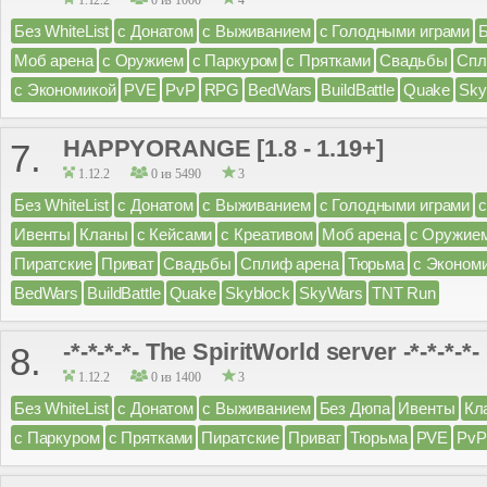
1.12.2
0 из 1000
4
Без WhiteList
с Донатом
с Выживанием
с Голодными играми
Моб арена
с Оружием
с Паркуром
с Прятками
Свадьбы
Спл
с Экономикой
PVE
PvP
RPG
BedWars
BuildBattle
Quake
Sky
HAPPYORANGE [1.8 - 1.19+]
7.
1.12.2
0 из 5490
3
Без WhiteList
с Донатом
с Выживанием
с Голодными играми
Ивенты
Кланы
с Кейсами
с Креативом
Моб арена
с Оружие
Пиратские
Приват
Свадьбы
Сплиф арена
Тюрьма
с Эконом
BedWars
BuildBattle
Quake
Skyblock
SkyWars
TNT Run
-*-*-*-*- The SpiritWorld server -*-*-*-*-
8.
1.12.2
0 из 1400
3
Без WhiteList
с Донатом
с Выживанием
Без Дюпа
Ивенты
Кл
с Паркуром
с Прятками
Пиратские
Приват
Тюрьма
PVE
PvP