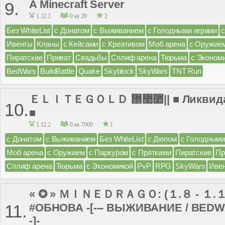
A Minecraft Server
9.
1.12.2
0 из 20
2
Без WhiteList
с Донатом
с Выживанием
с Голодными играми
Ивенты
Кланы
с Кейсами
с Креативом
Моб арена
с Оружие
Пиратские
Приват
Свадьбы
Сплиф арена
Тюрьма
с Эконом
BedWars
BuildBattle
Quake
Skyblock
SkyWars
TNT Run
ＥＬＩＴＥＧＯＬＤ ᝕៪៺|| ■ Ликвидац
10.
■
1.12.2
0 из 7000
1
с Донатом
с Выживанием
Без WhiteList
с Дюпом
с Голодными
Моб арена
с Оружием
с Паркуром
с Прятками
Пиратские
Пр
Сплиф арена
Тюрьма
с Экономикой
PvP
RPG
SkyWars
Иве
« ✪ » ＭＩＮＥＤＲＡＧＯ: (１.８ - １.１
#ОБНОВА -[--- ВЫЖИВАНИЕ / BEDWA
11.
-]-