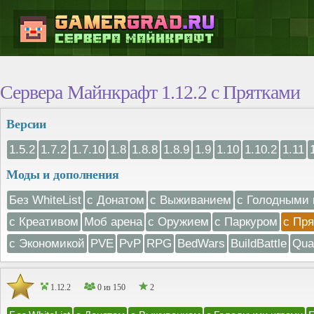
Сервера Майнкрафт 1.12.2 с Прятками
Версии
1.5.2
1.7.2
1.7.10
1.8
1.8.8
1.8.9
1.9
1.10
1.10.2
1.11
Моды и дополнения
Без WhiteList
с Донатом
с Выживанием
с Голодными 
с Креативом
Моб арена
с Оружием
с Паркуром
с Пр
с Экономикой
PVE
PvP
RPG
BedWars
BuildBattle
Qua
1.12.2
0 из 150
2