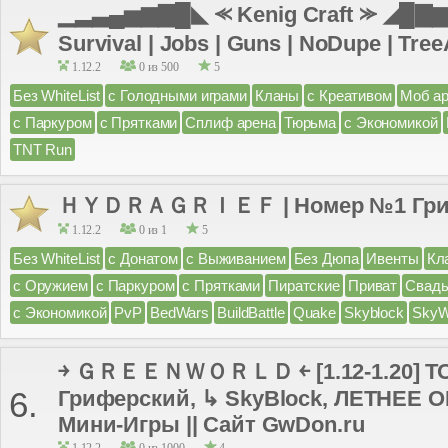
▁▂▃▄▅▆▇█◣ ⪻ Kenig Craft ⪼ ◢█▇▆▅
Survival | Jobs | Guns | NoDupe | TreeA
1.12.2
0 из 500
5
Без WhiteList
с Голодными играми
Кланы
с Креативом
Моб а
с Паркуром
с Прятками
Сплиф арена
Тюрьма
с Экономикой
TNT Run
ＨＹＤＲＡＧＲＩＥＦ | Номер №1 Гри
1.12.2
0 из 1
5
Без WhiteList
с Донатом
с Выживанием
Без Дюпа
Ивенты
Кл
с Оружием
с Паркуром
с Прятками
Пиратские
Приват
Свад
с Экономикой
PvP
BedWars
BuildBattle
Quake
Skyblock
SkyW
￫ ＧＲＥＥＮＷＯＲＬＤ ￩ [1.12-1.20] 
6.
Гриферский, ↳ SkyBlock, ЛЕТНЕЕ
Мини-Игры || Сайт GwDon.ru