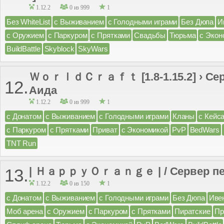
1.12.2
0 из 999
1
Без WhiteList
с Выживанием
с Голодными играми
Без Дюпа
И
с Оружием
с Паркуром
с Прятками
Свадьбы
Тюрьма
с Экон
BuildBattle
Skyblock
SkyWars
ＷｏｒｌｄＣｒａｆｔ [1.8-1.15.2] › Сер
12.
Аида
1.12.2
0 из 999
1
с Донатом
с Выживанием
с Голодными играми
Кланы
с Кейс
с Паркуром
с Прятками
Приват
с Экономикой
PvP
BedWars
TNT Run
| ＨａｐｐｙＯｒａｎｇｅ | / Сервер пе
13.
1.12.2
0 из 150
1
с Донатом
с Выживанием
с Голодными играми
Без Дюпа
Иве
Моб арена
с Оружием
с Паркуром
с Прятками
Пиратские
Пр