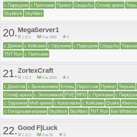
с Паркуром
с Прятками
Приват
Свадьбы
Сплиф арена
Тюрь
Skyblock
SkyWars
MegaServer1
20.
1.12.2
0 из 1000
0
с Дюпом
с Кейсами
с Оружием
с Паркуром
Свадьбы
Тюрьм
TNT Run
с Прятками
ZortexCraft
21.
1.12.2
0 из 2019
0
с Донатом
с Выживанием
Кланы
Пиратские
Приват
Тюрьма
Сплиф арена
с Экономикой
PVE
RPG
с Прятками
с Паркуро
с Оружием
Моб арена
с Креативом
с Кейсами
Quake
Ивент
с Голодными играми
Skyblock
SkyWars
TNT Run
Без WhiteLis
Good F|Luck
22.
1.12.2
0 из 50
0