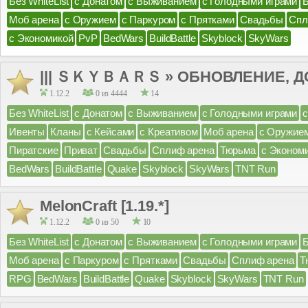
Без WhiteList
с Донатом
с Выживанием
с Голодными играми
Моб арена
с Оружием
с Паркуром
с Прятками
Свадьбы
Спл
с Экономикой
PvP
BedWars
BuildBattle
Skyblock
SkyWars
||| ＳＫＹＢＡＲＳ » ОБНОВЛЕНИЕ, ДО
1.12.2
0 из 4444
14
Без WhiteList
с Донатом
с Выживанием
с Голодными играми
Ивенты
Кланы
с Кейсами
с Креативом
Моб арена
с Оружие
Пиратские
Приват
Свадьбы
Сплиф арена
Тюрьма
с Эконом
BedWars
BuildBattle
Quake
Skyblock
SkyWars
TNT Run
MelonCraft [1.19.*]
1.12.2
0 из 50
10
Без WhiteList
с Донатом
с Выживанием
с Голодными играми
Моб арена
с Паркуром
с Прятками
Свадьбы
Сплиф арена
Т
RPG
BedWars
BuildBattle
Quake
Skyblock
SkyWars
TNT Run