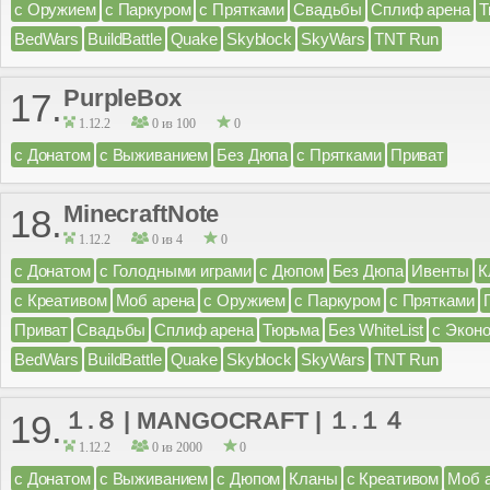
с Оружием
с Паркуром
с Прятками
Свадьбы
Сплиф арена
Т
BedWars
BuildBattle
Quake
Skyblock
SkyWars
TNT Run
PurpleBox
17.
1.12.2
0 из 100
0
с Донатом
с Выживанием
Без Дюпа
с Прятками
Приват
MinecraftNote
18.
1.12.2
0 из 4
0
с Донатом
с Голодными играми
с Дюпом
Без Дюпа
Ивенты
К
с Креативом
Моб арена
с Оружием
с Паркуром
с Прятками
Приват
Свадьбы
Сплиф арена
Тюрьма
Без WhiteList
с Экон
BedWars
BuildBattle
Quake
Skyblock
SkyWars
TNT Run
１.８ | MANGOCRAFT | １.１４
19.
1.12.2
0 из 2000
0
с Донатом
с Выживанием
с Дюпом
Кланы
с Креативом
Моб 