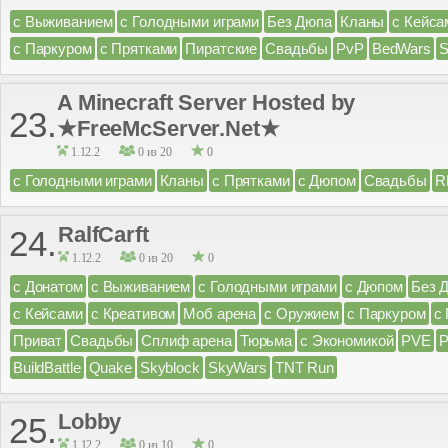
с Выживанием
с Голодными играми
Без Дюпа
Кланы
с Кейса
с Паркуром
с Прятками
Пиратские
Свадьбы
PvP
BedWars
S
A Minecraft Server Hosted by
23.
★FreeMcServer.Net★
1.12.2
0 из 20
0
с Голодными играми
Кланы
с Прятками
с Дюпом
Свадьбы
R
RalfCarft
24.
1.12.2
0 из 20
0
с Донатом
с Выживанием
с Голодными играми
с Дюпом
Без 
с Кейсами
с Креативом
Моб арена
с Оружием
с Паркуром
с
Приват
Свадьбы
Сплиф арена
Тюрьма
с Экономикой
PVE
BuildBattle
Quake
Skyblock
SkyWars
TNT Run
Lobby
25.
1.12.2
0 из 10
0