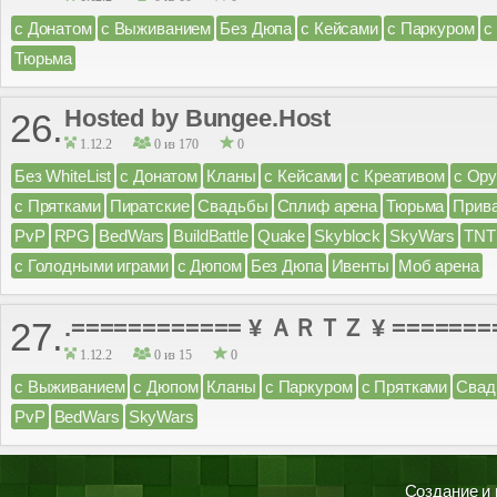
с Донатом
с Выживанием
Без Дюпа
с Кейсами
с Паркуром
с
Тюрьма
Hosted by Bungee.Host
26.
1.12.2
0 из 170
0
Без WhiteList
с Донатом
Кланы
с Кейсами
с Креативом
с Ор
с Прятками
Пиратские
Свадьбы
Сплиф арена
Тюрьма
Прив
PvP
RPG
BedWars
BuildBattle
Quake
Skyblock
SkyWars
TNT
с Голодными играми
с Дюпом
Без Дюпа
Ивенты
Моб арена
.============ ¥ ＡＲＴＺ ¥ =======
27.
1.12.2
0 из 15
0
с Выживанием
с Дюпом
Кланы
с Паркуром
с Прятками
Свад
PvP
BedWars
SkyWars
Создание и