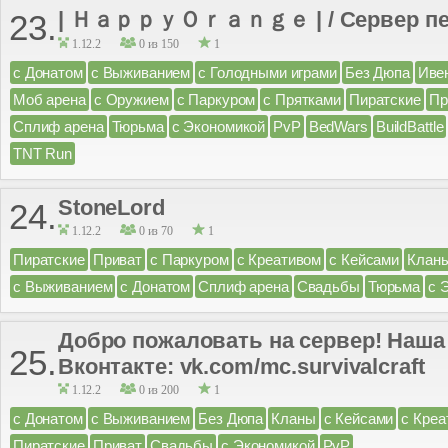
| ＨａｐｐｙＯｒａｎｇｅ | / Сервер пе
23.
1.12.2
0 из 150
1
с Донатом
с Выживанием
с Голодными играми
Без Дюпа
Иве
Моб арена
с Оружием
с Паркуром
с Прятками
Пиратские
Пр
Сплиф арена
Тюрьма
с Экономикой
PvP
BedWars
BuildBattle
TNT Run
StoneLord
24.
1.12.2
0 из 70
1
Пиратские
Приват
с Паркуром
с Креативом
с Кейсами
Клан
с Выживанием
с Донатом
Сплиф арена
Свадьбы
Тюрьма
с 
Добро пожаловать на сервер! Наша
25.
Вконтакте: vk.com/mc.survivalcraft
1.12.2
0 из 200
1
с Донатом
с Выживанием
Без Дюпа
Кланы
с Кейсами
с Креа
Пиратские
Приват
Свадьбы
с Экономикой
PvP