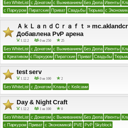
Без WhiteList
с Донатом
с Выживанием
Без Дюпа
Ивенты
Кл
с Паркуром
Пиратские
Приват
Свадьбы
Тюрьма
с Экономик
ＡｋＬａｎｄＣｒａｆｔ » mc.aklandcraft
Добавлена PvP арена
1.12.2
0 из 250
25
Без WhiteList
с Донатом
с Выживанием
Без Дюпа
Ивенты
Кл
с Креативом
с Паркуром
Пиратские
Приват
Свадьбы
Тюрьм
test serv
1.12.2
0 из 100
2
Без WhiteList
с Донатом
Кланы
с Кейсами
Day & Night Craft
1.12.2
1 из 100
0
Без WhiteList
с Донатом
с Выживанием
Без Дюпа
Ивенты
Кл
с Паркуром
Приват
с Экономикой
PVE
PvP
Skyblock