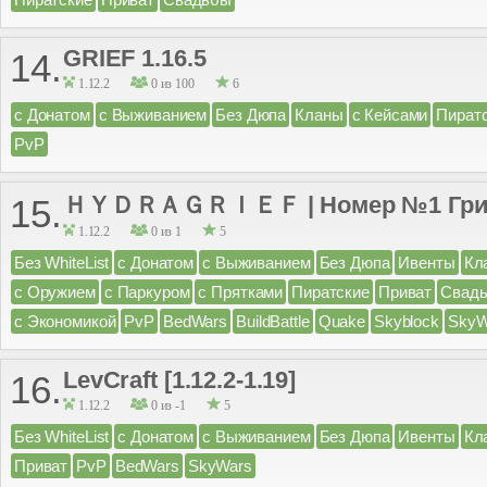
GRIEF 1.16.5
14.
1.12.2
0 из 100
6
с Донатом
с Выживанием
Без Дюпа
Кланы
с Кейсами
Пират
PvP
ＨＹＤＲＡＧＲＩＥＦ | Номер №1 Гри
15.
1.12.2
0 из 1
5
Без WhiteList
с Донатом
с Выживанием
Без Дюпа
Ивенты
Кл
с Оружием
с Паркуром
с Прятками
Пиратские
Приват
Свад
с Экономикой
PvP
BedWars
BuildBattle
Quake
Skyblock
SkyW
LevCraft [1.12.2-1.19]
16.
1.12.2
0 из -1
5
Без WhiteList
с Донатом
с Выживанием
Без Дюпа
Ивенты
Кл
Приват
PvP
BedWars
SkyWars