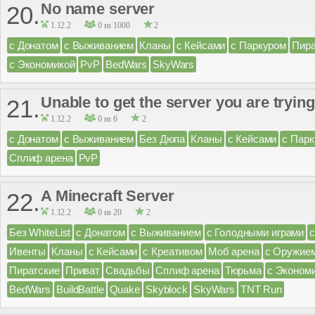
No name server
20.
1.12.2
0 из 1000
2
с Донатом
с Выживанием
Кланы
с Кейсами
с Паркуром
Пира
с Экономикой
PvP
BedWars
SkyWars
Unable to get the server you are trying
21.
1.12.2
0 из 6
2
с Донатом
с Выживанием
Без Дюпа
Кланы
с Кейсами
с Пар
Сплиф арена
PvP
A Minecraft Server
22.
1.12.2
0 из 20
2
Без WhiteList
с Донатом
с Выживанием
с Голодными играми
Ивенты
Кланы
с Кейсами
с Креативом
Моб арена
с Оружие
Пиратские
Приват
Свадьбы
Сплиф арена
Тюрьма
с Эконом
BedWars
BuildBattle
Quake
Skyblock
SkyWars
TNT Run