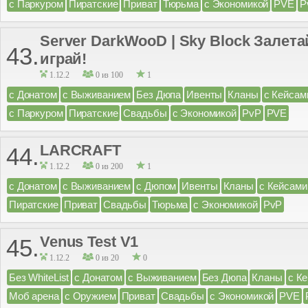
с Паркуром
Пиратские
Приват
Тюрьма
с Экономикой
PVE
P
Server DarkWooD | Sky Block Залета
43.
играй!
1.12.2
0 из 100
1
с Донатом
с Выживанием
Без Дюпа
Ивенты
Кланы
с Кейсам
с Паркуром
Пиратские
Свадьбы
с Экономикой
PvP
PVE
LARCRAFT
44.
1.12.2
0 из 200
1
с Донатом
с Выживанием
с Дюпом
Ивенты
Кланы
с Кейсами
Пиратские
Приват
Свадьбы
Тюрьма
с Экономикой
PvP
Venus Test V1
45.
1.12.2
0 из 20
0
Без WhiteList
с Донатом
с Выживанием
Без Дюпа
Кланы
с К
Моб арена
с Оружием
Приват
Свадьбы
с Экономикой
PVE