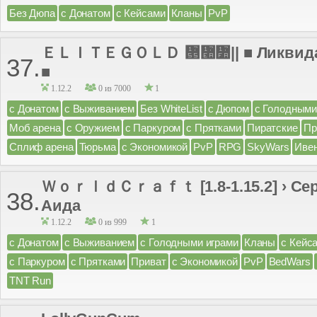
Без Дюпа
с Донатом
с Кейсами
Кланы
PvP
ＥＬＩＴＥＧＯＬＤ ᝕៪៺|| ■ Ликвидац
37.
■
1.12.2
0 из 7000
1
с Донатом
с Выживанием
Без WhiteList
с Дюпом
с Голодными
Моб арена
с Оружием
с Паркуром
с Прятками
Пиратские
Пр
Сплиф арена
Тюрьма
с Экономикой
PvP
RPG
SkyWars
Иве
ＷｏｒｌｄＣｒａｆｔ [1.8-1.15.2] › Сер
38.
Аида
1.12.2
0 из 999
1
с Донатом
с Выживанием
с Голодными играми
Кланы
с Кейс
с Паркуром
с Прятками
Приват
с Экономикой
PvP
BedWars
TNT Run