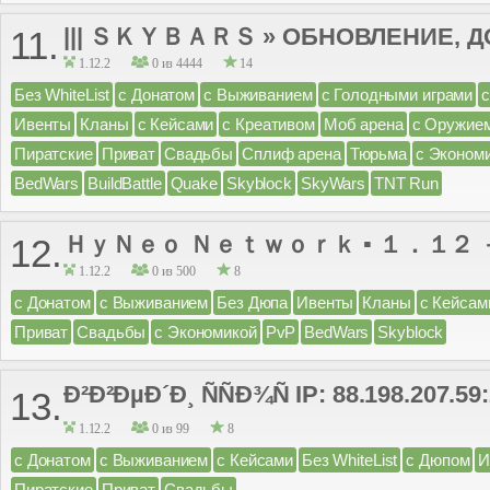
||| ＳＫＹＢＡＲＳ » ОБНОВЛЕНИЕ, ДО
11.
1.12.2
0 из 4444
14
Без WhiteList
с Донатом
с Выживанием
с Голодными играми
Ивенты
Кланы
с Кейсами
с Креативом
Моб арена
с Оружие
Пиратские
Приват
Свадьбы
Сплиф арена
Тюрьма
с Эконом
BedWars
BuildBattle
Quake
Skyblock
SkyWars
TNT Run
ＨｙＮｅｏ Ｎｅｔｗｏｒｋ ▪ １．１２ 
12.
1.12.2
0 из 500
8
с Донатом
с Выживанием
Без Дюпа
Ивенты
Кланы
с Кейсам
Приват
Свадьбы
с Экономикой
PvP
BedWars
Skyblock
Ð²Ð²ÐµÐ´Ð¸ ÑÑÐ¾Ñ IP: 88.198.207.59
13.
1.12.2
0 из 99
8
с Донатом
с Выживанием
с Кейсами
Без WhiteList
с Дюпом
И
Пиратские
Приват
Свадьбы