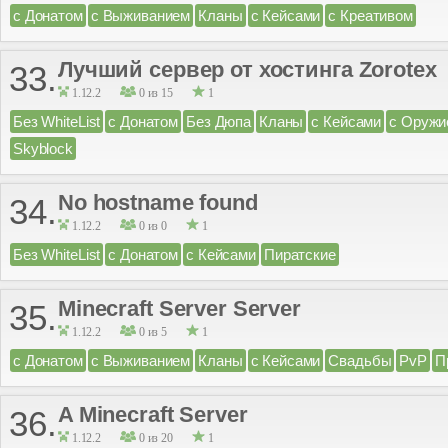
с Донатом
с Выживанием
Кланы
с Кейсами
с Креативом
Лучший сервер от хостинга Zorotex
33.
1.12.2
0 из 15
1
Без WhiteList
с Донатом
Без Дюпа
Кланы
с Кейсами
с Оружи
Skyblock
No hostname found
34.
1.12.2
0 из 0
1
Без WhiteList
с Донатом
с Кейсами
Пиратские
Minecraft Server Server
35.
1.12.2
0 из 5
1
с Донатом
с Выживанием
Кланы
с Кейсами
Свадьбы
PvP
П
A Minecraft Server
36.
1.12.2
0 из 20
1