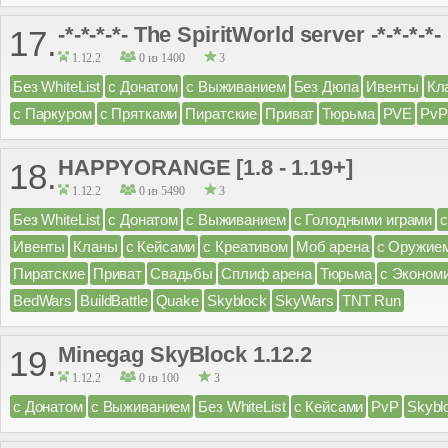
-*-*-*-*- The SpiritWorld server -*-*-*-*-
17.
1.12.2
0 из 1400
3
Без WhiteList
с Донатом
с Выживанием
Без Дюпа
Ивенты
Кл
с Паркуром
с Прятками
Пиратские
Приват
Тюрьма
PVE
PvP
HAPPYORANGE [1.8 - 1.19+]
18.
1.12.2
0 из 5490
3
Без WhiteList
с Донатом
с Выживанием
с Голодными играми
Ивенты
Кланы
с Кейсами
с Креативом
Моб арена
с Оружие
Пиратские
Приват
Свадьбы
Сплиф арена
Тюрьма
с Эконом
BedWars
BuildBattle
Quake
Skyblock
SkyWars
TNT Run
Minegag SkyBlock 1.12.2
19.
1.12.2
0 из 100
3
с Донатом
с Выживанием
Без WhiteList
с Кейсами
PvP
Skybl