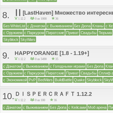
┃┃ [LastHaven] Множество интерес
8.
1.12.2
0 из 1000
36
Без WhiteList
с Донатом
с Выживанием
Без Дюпа
Кланы
с К
с Оружием
с Паркуром
Пиратские
Приват
Свадьбы
Тюрьма
Skyblock
SkyWars
HAPPYORANGE [1.8 - 1.19+]
9.
1.12.2
0 из 5490
35
с Донатом
с Выживанием
с Голодными играми
Без Дюпа
Кла
с Оружием
с Паркуром
Пиратские
Приват
Свадьбы
Сплиф 
с Экономикой
PvP
BedWars
BuildBattle
Quake
Skyblock
SkyW
ＤＩＳＰＥＲＣＲＡＦＴ 1.12.2
10.
1.12.2
0 из 100
16
с Донатом
с Выживанием
Без Дюпа
с Кейсами
Моб арена
Пи