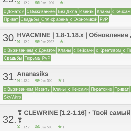
1.12.2
0 из 1000
1
с Донатом
с Выживанием
Без Дюпа
Ивенты
Кланы
с Кейсам
Приват
Свадьбы
Сплиф арена
с Экономикой
PvP
HVACMINE | 1.8-1.18.x | Обновление
30.
1.12.2
0 из 2022
1
с Выживанием
с Донатом
Кланы
с Кейсами
с Креативом
с П
Свадьбы
Тюрьма
PvP
Ananasiks
31.
1.12.2
0 из 500
1
с Выживанием
Ивенты
Кланы
с Кейсами
Пиратские
Приват
SkyWars
❣ CLEWRINE [1.2-1.16] ▪ Твой самы
32.
❣
1.12.2
0 из 500
1