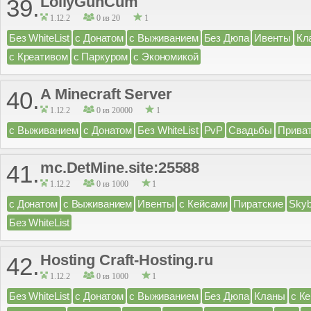
LollyGunCum
39.
1.12.2
0 из 20
1
Без WhiteList
с Донатом
с Выживанием
Без Дюпа
Ивенты
Кл
с Креативом
с Паркуром
с Экономикой
A Minecraft Server
40.
1.12.2
0 из 20000
1
с Выживанием
с Донатом
Без WhiteList
PvP
Свадьбы
Прива
mc.DetMine.site:25588
41.
1.12.2
0 из 1000
1
с Донатом
с Выживанием
Ивенты
с Кейсами
Пиратские
Skyb
Без WhiteList
Hosting Craft-Hosting.ru
42.
1.12.2
0 из 1000
1
Без WhiteList
с Донатом
с Выживанием
Без Дюпа
Кланы
с К