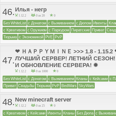
Илья - негр
46.
1.12.2
0 из 20
0
Без WhiteList
с Донатом
с Выживанием
с Дюпом
Ивенты
Кла
с Креативом
с Оружием
с Паркуром
Пиратские
Приват
Сва
Тюрьма
с Экономикой
PVE
PvP
❤ ＨＡＰＰＹＭＩＮＥ >>> 1.8 - 1.15.2
ЛУЧШИЙ СЕРВЕР! ЛЕТНИЙ СЕЗОН!
47.
И ОБНОВЛЕНИЕ СЕРВЕРА! ✹
1.12.2
0 из 1000
0
Без WhiteList
с Донатом
с Выживанием
Кланы
с Кейсами
с П
Приват
Свадьбы
Тюрьма
PvP
BedWars
SkyWars
New minecraft server
48.
1.12.2
0 из 25
0
с Креативом
с Кейсами
Ивенты
Кланы
Без Дюпа
с Выживан