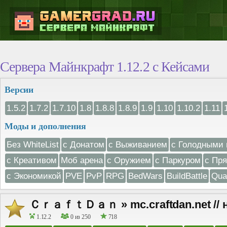
Сервера Майнкрафт 1.12.2 с Кейсами
Версии
1.5.2
1.7.2
1.7.10
1.8
1.8.8
1.8.9
1.9
1.10
1.10.2
1.11
Моды и дополнения
Без WhiteList
с Донатом
с Выживанием
с Голодными 
с Креативом
Моб арена
с Оружием
с Паркуром
с Пр
с Экономикой
PVE
PvP
RPG
BedWars
BuildBattle
Qua
ＣｒａｆｔＤａｎ » mc.craftdan.net // н
1.12.2
0 из 250
718