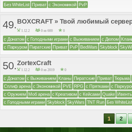
Без WhiteList
Приват
с Экономикой
PvP
BOXCRAFT » Твой любимый сервер ;D 
49.
1.12.2
0 из 600
0
с Донатом
с Голодными играми
с Выживанием
с Дюпом
Клан
с Паркуром
Пиратские
Приват
PvP
BedWars
Skyblock
SkyW
ZortexCraft
50.
1.12.2
0 из 2019
0
с Донатом
с Выживанием
Кланы
Пиратские
Приват
Тюрьма
Сплиф арена
с Экономикой
PVE
RPG
с Прятками
с Паркуро
с Оружием
Моб арена
с Креативом
с Кейсами
Quake
Ивент
с Голодными играми
Skyblock
SkyWars
TNT Run
Без WhiteLis
1
2