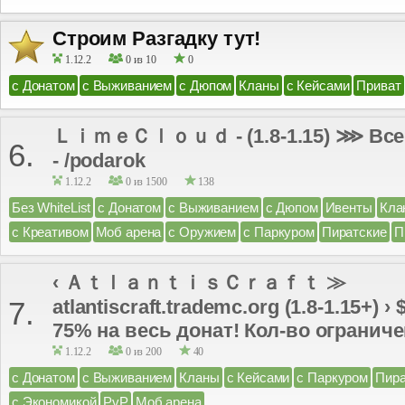
Строим Разгадку тут!
1.12.2
0 из 10
0
с Донатом
с Выживанием
с Дюпом
Кланы
с Кейсами
Приват
ＬｉｍｅＣｌｏｕｄ - (1.8-1.15) ⋙ Всем
6.
- /podarok
1.12.2
0 из 1500
138
Без WhiteList
с Донатом
с Выживанием
с Дюпом
Ивенты
Кла
с Креативом
Моб арена
с Оружием
с Паркуром
Пиратские
П
‹ ＡｔｌａｎｔｉｓＣｒａｆｔ ≫
atlantiscraft.trademc.org (1.8-1.15+) 
7.
75% на весь донат! Кол-во ограниче
1.12.2
0 из 200
40
с Донатом
с Выживанием
Кланы
с Кейсами
с Паркуром
Пира
с Экономикой
PvP
Моб арена