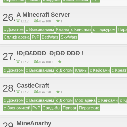
A Minecraft Server
26.
1.12.2
0 из 100
1
с Донатом
с Выживанием
Кланы
с Кейсами
с Паркуром
Пира
Сплиф арена
PvP
BedWars
SkyWars
!Ð¡Ð£ÐÐÐ Ð¡ÐÐ ÐÐÐ !
27.
1.12.2
0 из 1000
1
с Донатом
с Выживанием
с Дюпом
Кланы
с Кейсами
с Креа
CastleCraft
28.
1.12.2
0 из 350
1
с Донатом
с Выживанием
с Дюпом
Моб арена
с Кейсами
с К
с Экономикой
PvP
Свадьбы
Приват
Пиратские
MineAnarhy
29.