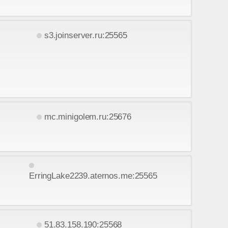
s3.joinserver.ru:25565
mc.minigolem.ru:25676
ErringLake2239.aternos.me:25565
51.83.158.190:25568