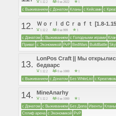
1.12.2
0 из 2022
1
с Выживанием
с Донатом
Кланы
с Кейсами
с Креа
ＷｏｒｌｄＣｒａｆｔ [1.8-1.15.2]
12.
1.12.2
0 из 999
1
с Донатом
с Выживанием
с Голодными играми
Кла
Приват
с Экономикой
PvP
BedWars
BuildBattle
Sky
LonPos Craft || Мы открылис
13.
бедварс
1.12.2
0 из 1000
1
с Выживанием
с Донатом
Без WhiteList
с Креативо
MineAnarhy
14.
1.12.2
0 из 1000
1
с Донатом
с Выживанием
Без Дюпа
Ивенты
Кланы
Сплиф арена
с Экономикой
PvP