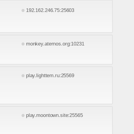
192.162.246.75:25603
monkey.aternos.org:10231
play.lighttem.ru:25569
play.moontown.site:25565