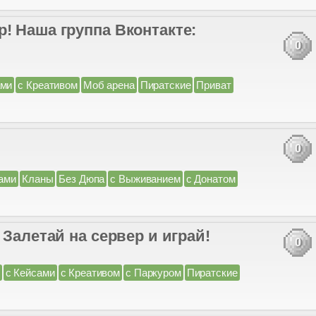
! Наша группа Вконтакте:
0
ами
с Креативом
Моб арена
Пиратские
Приват
0
ами
Кланы
Без Дюпа
с Выживанием
с Донатом
 Залетай на сервер и играй!
0
с Кейсами
с Креативом
с Паркуром
Пиратские