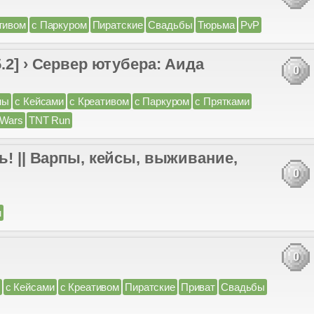
тивом
с Паркуром
Пиратские
Свадьбы
Тюрьма
PvP
 › Сервер ютубера: Аида
0
ны
с Кейсами
с Креативом
с Паркуром
с Прятками
Wars
TNT Run
ь! || Варпы, кейсы, выживание,
0
м
0
с Кейсами
с Креативом
Пиратские
Приват
Свадьбы