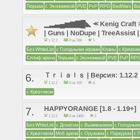
Тюрьма
с Экономикой
PVE
PvP
RPG
BedWars
Bui
▁▂▃▄▅▆▇█◣ ⪻ Kenig Craft ⪼ 
| Guns | NoDupe | TreeAssist |
1.12.2
0 из 500
5
Без WhiteList
с Голодными играми
Кланы
с Креати
Сплиф арена
Тюрьма
с Экономикой
PVE
PvP
RP
Ｔｒｉａｌｓ | Версия: 1.12.2
6.
1.12.2
0 из 100
4
с Креативом
HAPPYORANGE [1.8 - 1.19+]
7.
1.12.2
0 из 5490
3
Без WhiteList
с Донатом
с Выживанием
с Голодным
с Креативом
Моб арена
с Оружием
с Паркуром
с 