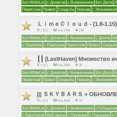
Без WhiteList
с Донатом
с Выживанием
Без Дюпа
И
Пиратские
Приват
Свадьбы
Тюрьма
с Экономикой
ＬｉｍｅＣｌｏｕｄ - (1.8-1.15) ⋙
1.12.2
0 из 1500
138
Без WhiteList
с Донатом
с Выживанием
с Дюпом
И
с Оружием
с Паркуром
Пиратские
Приват
Свадьб
┃┃ [LastHaven] Множество 
1.12.2
0 из 1000
36
Без WhiteList
с Донатом
с Выживанием
Без Дюпа
К
Пиратские
Приват
Свадьбы
Тюрьма
с Экономикой
||| ＳＫＹＢＡＲＳ » ОБНОВЛЕН
1.12.2
0 из 4444
14
Без WhiteList
с Донатом
с Выживанием
с Голодным
с Креативом
Моб арена
с Оружием
с Паркуром
с 