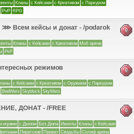
венты
Кланы
с Кейсами
с Креативом
с Паркуром
PvP
RPG
 Всем кейсы и донат - /podarok
0
венты
Кланы
с Кейсами
с Креативом
Моб арена
ы
PvP
интересных режимов
0
ланы
с Кейсами
с Креативом
с Оружием
с Паркуром
BedWars
Skyblock
SkyWars
ИЕ, ДОНАТ - /FREE
0
и играми
с Дюпом
Без Дюпа
Ивенты
Кланы
с Кейсами
Прятками
Пиратские
Приват
Свадьбы
Сплиф арена