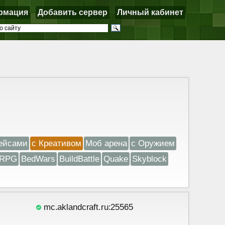
рмация
Добавить сервер
Личный кабинет
ейсами
с Креативом
Моб арена
с Оружием
RPG
BedWars
BuildBattle
Quake
Skyblock
mc.aklandcraft.ru:25565