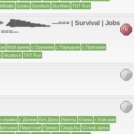
ldBattle
Quake
Skyblock
SkyWars
TNT Run
◢█▇▆▅▄▃▂▁ ---=== | Survival | Jobs
0
 ===---
вом
Моб арена
с Оружием
с Паркуром
с Прятками
G
Skyblock
TNT Run
0
0
и играми
с Дюпом
Без Дюпа
Ивенты
Кланы
с Кейсами
Прятками
Пиратские
Приват
Свадьбы
Сплиф арена