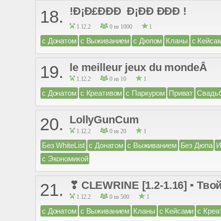
!Ð¡Ð£ÐÐÐ Ð¡ÐÐ ÐÐÐ !
18.
1.12.2
0 из 1000
1
с Донатом
с Выживанием
с Дюпом
Кланы
с Кейса
le meilleur jeux du mondeÂ
19.
1.12.2
0 из 10
1
с Донатом
с Креативом
с Паркуром
Приват
Свадь
LollyGunCum
20.
1.12.2
0 из 20
1
Без WhiteList
с Донатом
с Выживанием
Без Дюпа
И
с Экономикой
❣ CLEWRINE [1.2-1.16] ▪ Тв
21.
1.12.2
0 из 500
1
с Донатом
с Выживанием
Кланы
с Кейсами
с Креа