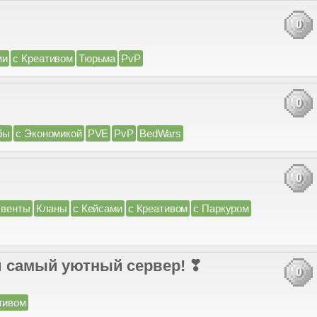
0
ми
с Креативом
Тюрьма
PvP
0
бы
с Экономикой
PVE
PvP
BedWars
0
венты
Кланы
с Кейсами
с Креативом
с Паркуром
ой самый уютный сервер! ❣
0
тивом