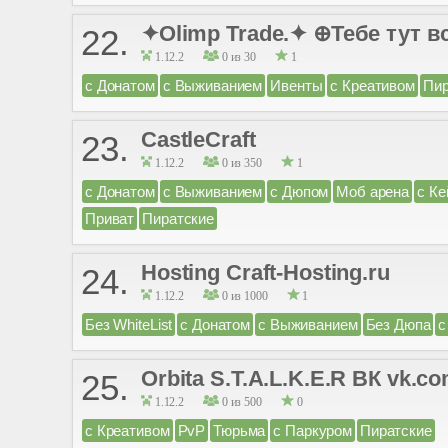
✦Olimp Trade.✦ ⊕Тебе тут в
22.
1.12.2
0 из 30
1
с Донатом
с Выживанием
Ивенты
с Креативом
Пир
CastleCraft
23.
1.12.2
0 из 350
1
с Донатом
с Выживанием
с Дюпом
Моб арена
с К
Приват
Пиратские
Hosting Craft-Hosting.ru
24.
1.12.2
0 из 1000
1
Без WhiteList
с Донатом
с Выживанием
Без Дюпа
с
Orbita S.T.A.L.K.E.R ВК vk.co
25.
1.12.2
0 из 500
0
с Креативом
PvP
Тюрьма
с Паркуром
Пиратские