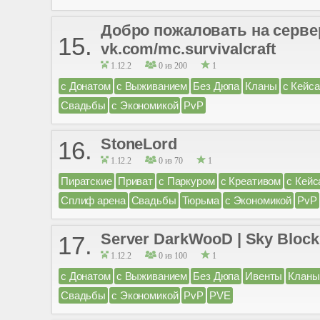
Добро пожаловать на сервер
15.
vk.com/mc.survivalcraft
1.12.2
0 из 200
1
с Донатом
с Выживанием
Без Дюпа
Кланы
с Кейс
Свадьбы
с Экономикой
PvP
StoneLord
16.
1.12.2
0 из 70
1
Пиратские
Приват
с Паркуром
с Креативом
с Кейс
Сплиф арена
Свадьбы
Тюрьма
с Экономикой
PvP
Server DarkWooD | Sky Block
17.
1.12.2
0 из 100
1
с Донатом
с Выживанием
Без Дюпа
Ивенты
Кланы
Свадьбы
с Экономикой
PvP
PVE