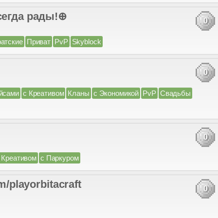
сегда рады!⊕
0
атские
Приват
PvP
Skyblock
0
ейсами
с Креативом
Кланы
с Экономикой
PvP
Свадьбы
0
 Креативом
с Паркуром
m/playorbitacraft
0