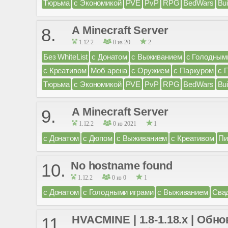
Тюрьма
с Экономикой
PVE
PvP
RPG
BedWars
Bui
A Minecraft Server
8.
1.12.2
0 из 20
2
Без WhiteList
с Донатом
с Выживанием
с Голодным
с Креативом
Моб арена
с Оружием
с Паркуром
с 
Тюрьма
с Экономикой
PVE
PvP
RPG
BedWars
Bui
A Minecraft Server
9.
1.12.2
0 из 2021
1
с Донатом
с Дюпом
с Выживанием
с Креативом
Пи
No hostname found
10.
1.12.2
0 из 0
1
с Донатом
с Голодными играми
с Выживанием
Сва
HVACMINE | 1.8-1.18.x | Обн
11.