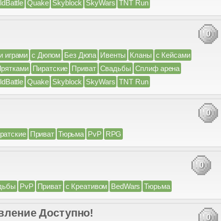
ldBattle
Quake
Skyblock
SkyWars
TNT Run
0
и играми
с Дюпом
Без Дюпа
Ивенты
Кланы
с Кейсами
Прятками
Пиратские
Приват
Свадьбы
Сплиф арена
ldBattle
Quake
Skyblock
SkyWars
TNT Run
0
ратские
Приват
Тюрьма
PvP
RPG
0
дьбы
PvP
Приват
с Креативом
BedWars
Тюрьма
овление Доступно!
0