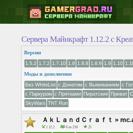
Сервера Майнкрафт 1.12.2 с Креа
Версии
1.5.2
1.7.2
1.7.10
1.8
1.8.8
1.8.9
1.9
1.10
1.1
Моды и дополнения
Без WhiteList
с Донатом
с Выживанием
с Го
с Паркуром
с Прятками
Пиратские
Приват
С
SkyWars
TNT Run
ＡｋＬａｎｄＣｒａｆｔ » mc.akland
1.12.2
0 из 250
25