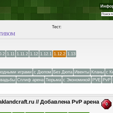
Инфо
Тест:
тивом
0.2
1.11
1.11.2
1.12
1.12.1
1.12.2
1.13
лодными играми
с Дюпом
Без Дюпа
Ивенты
Кланы
с К
вадьбы
Сплиф арена
Тюрьма
с Экономикой
PVE
PvP
craft.ru // Добавлена PvP арена
0