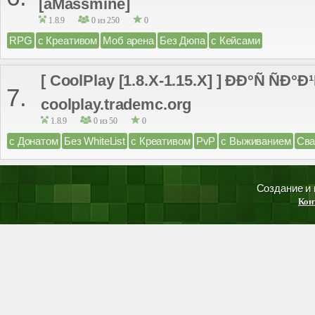
[aMassmine]
1.8.9
0 из 250
0
RPG
с Креативом
Моб арена
Без Дюпа
с Кейсами
[ CoolPlay [1.8.X-1.15.X] ] ÐÐ°Ñ ÑÐ°Ð¹
7.
coolplay.trademc.org
1.8.9
0 из 50
0
с Донатом
Без WhiteList
с Креативом
PvP
с Выживанием
Св
Создание и
Кон