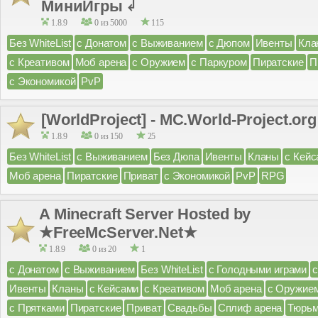
МиниИгры ↲
1.8.9
0 из 5000
115
Без WhiteList
с Донатом
с Выживанием
с Дюпом
Ивенты
Кла
с Креативом
Моб арена
с Оружием
с Паркуром
Пиратские
П
с Экономикой
PvP
[WorldProject] - MC.World-Project.org [
1.8.9
0 из 150
25
Без WhiteList
с Выживанием
Без Дюпа
Ивенты
Кланы
с Кейс
Моб арена
Пиратские
Приват
с Экономикой
PvP
RPG
A Minecraft Server Hosted by
★FreeMcServer.Net★
1.8.9
0 из 20
1
с Донатом
с Выживанием
Без WhiteList
с Голодными играми
Ивенты
Кланы
с Кейсами
с Креативом
Моб арена
с Оружие
с Прятками
Пиратские
Приват
Свадьбы
Сплиф арена
Тюрь