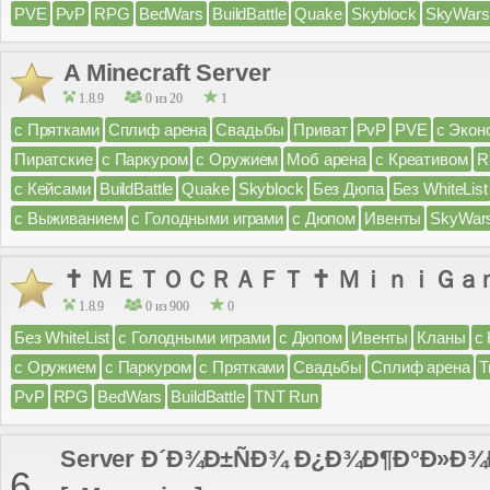
PVE
PvP
RPG
BedWars
BuildBattle
Quake
Skyblock
SkyWars
A Minecraft Server
1.8.9
0 из 20
1
с Прятками
Сплиф арена
Свадьбы
Приват
PvP
PVE
с Экон
Пиратские
с Паркуром
с Оружием
Моб арена
с Креативом
R
с Кейсами
BuildBattle
Quake
Skyblock
Без Дюпа
Без WhiteList
с Выживанием
с Голодными играми
с Дюпом
Ивенты
SkyWar
✝ ＭＥＴＯＣＲＡＦＴ ✝ ＭｉｎｉＧａ
1.8.9
0 из 900
0
Без WhiteList
с Голодными играми
с Дюпом
Ивенты
Кланы
с
с Оружием
с Паркуром
с Прятками
Свадьбы
Сплиф арена
Т
PvP
RPG
BedWars
BuildBattle
TNT Run
Server Ð´Ð¾Ð±ÑÐ¾ Ð¿Ð¾Ð¶Ð°Ð»Ð¾Ð
6.