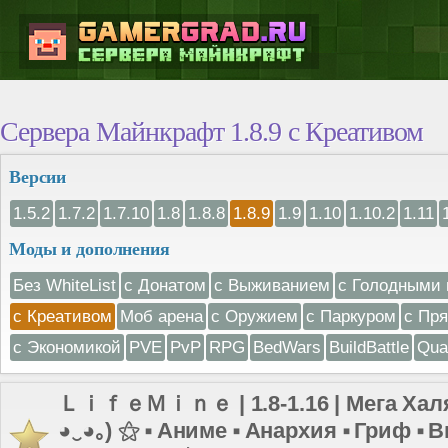
Сервера Майнкрафт 1.8.9 с Креативом
Версии
1.5.2
1.7.2
1.7.10
1.8
1.8.8
1.8.9
1.9
1.10
1.10.2
1.11
Моды и дополнения
Без WhiteList
с Донатом
с Выживанием
с Голодными 
с Креативом
Моб арена
с Оружием
с Паркуром
с Пр
с Экономикой
PVE
PvP
RPG
BedWars
BuildBattle
Qua
ＬｉｆｅＭｉｎｅ | 1.8-1.16 | Мега Халя
◕‿◕｡) ⚝ ⬝ Аниме ⬝ Анархия ⬝ Гриф ⬝ 