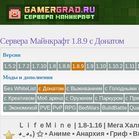
Сервера Майнкрафт 1.8.9 с Донатом
Версии
1.5.2
1.7.2
1.7.10
1.8
1.8.8
1.8.9
1.9
1.10
1.10.2
1.11
Моды и дополнения
Без WhiteList
с Донатом
с Выживанием
с Голодными 
с Креативом
Моб арена
с Оружием
с Паркуром
с Пр
с Экономикой
PVE
PvP
RPG
BedWars
BuildBattle
Qua
ＬｉｆｅＭｉｎｅ | 1.8-1.16 | Мега Халя
◕‿◕｡) ⚝ ⬝ Аниме ⬝ Анархия ⬝ Гриф ⬝ 