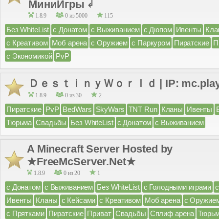
МиниИгры ↲
1.8.9
0 из 5000
115
Без WhiteList
с Донатом
с Выживанием
с Дюпом
Ивенты
Кла
с Креативом
Моб арена
с Оружием
с Паркуром
Пиратские
П
с Экономикой
PvP
ＤｅｓｔｉｎｙＷｏｒｌｄ | IP: mc.play-dw.
1.8.9
0 из 30
2
Пиратские
PvP
BedWars
SkyWars
TNT Run
Кланы
Ивенты
Тюрьма
Свадьбы
Без WhiteList
с Донатом
с Выживанием
A Minecraft Server Hosted by
★FreeMcServer.Net★
1.8.9
0 из 20
1
с Донатом
с Выживанием
Без WhiteList
с Голодными играми
Ивенты
Кланы
с Кейсами
с Креативом
Моб арена
с Оружие
с Прятками
Пиратские
Приват
Свадьбы
Сплиф арена
Тюрь