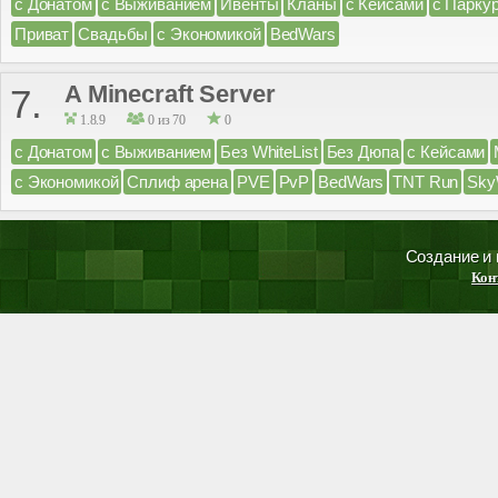
с Донатом
с Выживанием
Ивенты
Кланы
с Кейсами
с Парку
Приват
Свадьбы
с Экономикой
BedWars
A Minecraft Server
7.
1.8.9
0 из 70
0
с Донатом
с Выживанием
Без WhiteList
Без Дюпа
с Кейсами
с Экономикой
Сплиф арена
PVE
PvP
BedWars
TNT Run
Sky
Создание и
Кон