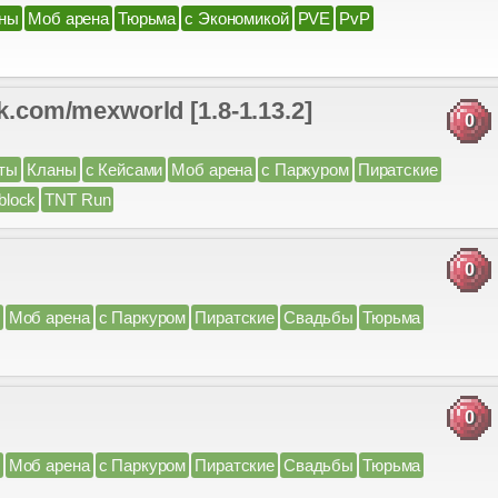
ны
Моб арена
Тюрьма
с Экономикой
PVE
PvP
m/mexworld [1.8-1.13.2]
0
ты
Кланы
с Кейсами
Моб арена
с Паркуром
Пиратские
block
TNT Run
0
Моб арена
с Паркуром
Пиратские
Свадьбы
Тюрьма
0
Моб арена
с Паркуром
Пиратские
Свадьбы
Тюрьма