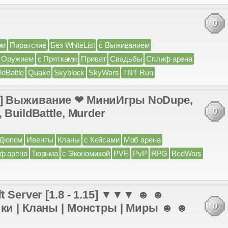
0
ом
Пиратские
Без WhiteList
с Выживанием
 Оружием
с Прятками
Приват
Свадьбы
Сплиф арена
ldBattle
Quake
Skyblock
SkyWars
TNT Run
-1.20] Выживание ❤ МиниИгры NoDupe,
BuildBattle, Murder
0
 Дюпом
Ивенты
Кланы
с Кейсами
Моб арена
ф арена
Тюрьма
с Экономикой
PVE
PvP
RPG
BedWars
t Server [1.8 - 1.15] ▼▼▼ ☻ ☻
ики | Кланы | Монстры | Миры ☻ ☻
0