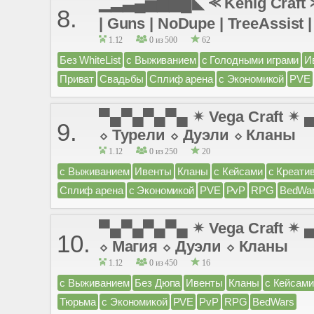
▁▂▃▄▅▆▇█◣ ⪻ Kenig Craft ⪼ 
8.
| Guns | NoDupe | TreeAssist |
1.12
0 из 500
62
Без WhiteList
с Выживанием
с Голодными играми
И
Приват
Свадьбы
Сплиф арена
с Экономикой
PVE
▀▄▀▄▀▄▀▄ ✴ Vega Craft ✴
9.
⬦ Турели ⬦ Дуэли ⬦ Кланы
1.12
0 из 250
20
с Выживанием
Ивенты
Кланы
с Кейсами
с Креати
Сплиф арена
с Экономикой
PVE
PvP
RPG
BedWa
▀▄▀▄▀▄▀▄ ✴ Vega Craft ✴
10.
⬦ Магия ⬦ Дуэли ⬦ Кланы
1.12
0 из 450
16
с Выживанием
Без Дюпа
Ивенты
Кланы
с Кейсами
Тюрьма
с Экономикой
PVE
PvP
RPG
BedWars