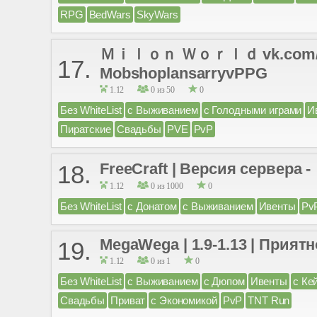
RPG
BedWars
SkyWars
Ｍｉｌｏｎ Ｗｏｒｌｄ vk.com/milo
17.
MobshoplansarryvPPG
1.12
0 из 50
0
Без WhiteList
с Выживанием
с Голодными играми
И
Пиратские
Свадьбы
PVE
PvP
FreeCraft | Версия сер
18.
1.12
0 из 1000
0
Без WhiteList
с Донатом
с Выживанием
Ивенты
Pv
MegaWega | 1.9-1.13 | Прият
19.
1.12
0 из 1
0
Без WhiteList
с Выживанием
с Дюпом
Ивенты
с Ке
Свадьбы
Приват
с Экономикой
PvP
TNT Run