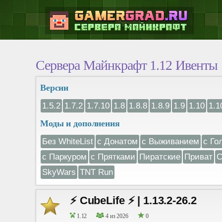
Сервера Майнкрафт 1.12 Ивенты
Версии
1.5.2
1.7.2
1.7.10
1.8
1.8.8
1.8.9
1.9
1.10
1.1
Моды и дополнения
Без WhiteList
с Донатом
с Выживанием
с Го
с Паркуром
с Прятками
Пиратские
Приват
С
SkyWars
TNT Run
⚡ CubeLife ⚡ | 1.13.2-26.2
1.12
4 из 2026
0