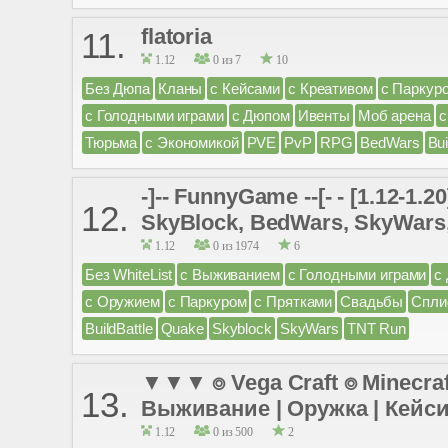
flatoria
11.
1.12
0 из 7
10
Без Дюпа
Кланы
с Кейсами
с Креативом
с Паркур
с Голодными играми
с Дюпом
Ивенты
Моб арена
с
Тюрьма
с Экономикой
PVE
PvP
RPG
BedWars
Bui
-]-- FunnyGame --[- - [1.12
12.
SkyBlock, BedWars, SkyWars, 
1.12
0 из 1974
6
Без WhiteList
с Выживанием
с Голодными играми
с
с Оружием
с Паркуром
с Прятками
Свадьбы
Спли
BuildBattle
Quake
Skyblock
SkyWars
TNT Run
▼▼▼ ⌾ Vega Craft ⌾ Minecraf
13.
Выживание | Оружка | Кейс
1.12
0 из 500
2