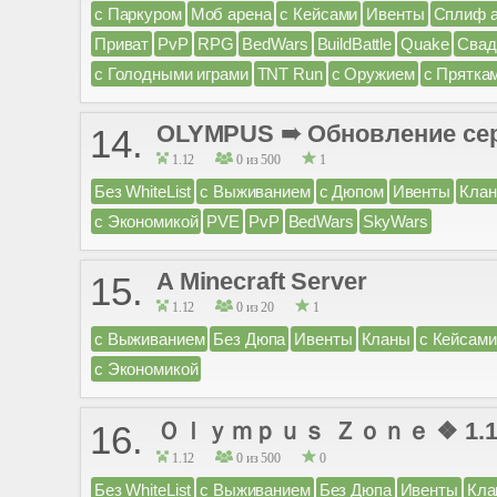
с Паркуром
Моб арена
с Кейсами
Ивенты
Сплиф 
Приват
PvP
RPG
BedWars
BuildBattle
Quake
Сва
с Голодными играми
TNT Run
с Оружием
с Прятка
OLYMPUS ➠ Обновление се
14.
1.12
0 из 500
1
Без WhiteList
с Выживанием
с Дюпом
Ивенты
Кла
с Экономикой
PVE
PvP
BedWars
SkyWars
A Minecraft Server
15.
1.12
0 из 20
1
с Выживанием
Без Дюпа
Ивенты
Кланы
с Кейсами
с Экономикой
Ｏｌｙｍｐｕｓ Ｚｏｎｅ ❖ 1.12-1
16.
1.12
0 из 500
0
Без WhiteList
с Выживанием
Без Дюпа
Ивенты
Кла