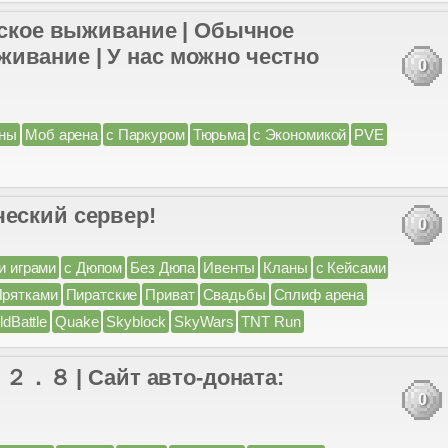
ческое выживание | Обычное
ивание | У нас можно честно
0
ны
Моб арена
с Паркуром
Тюрьма
с Экономикой
PVE
ческий сервер!
0
и играми
с Дюпом
Без Дюпа
Ивенты
Кланы
с Кейсами
Прятками
Пиратские
Приват
Свадьбы
Сплиф арена
ldBattle
Quake
Skyblock
SkyWars
TNT Run
| Сайт авто-доната:
0