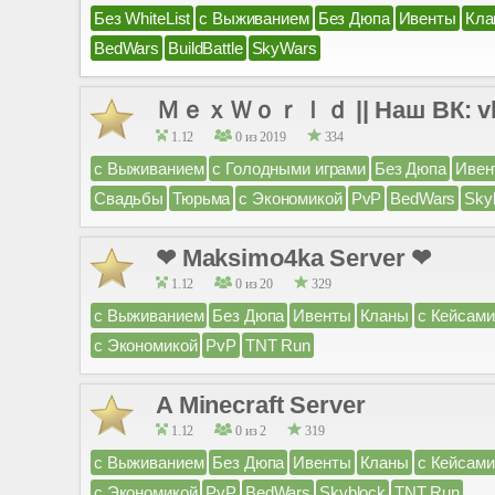
Без WhiteList
с Выживанием
Без Дюпа
Ивенты
Кла
BedWars
BuildBattle
SkyWars
ＭｅｘＷｏｒｌｄ || Наш ВК: vk.co
1.12
0 из 2019
334
с Выживанием
с Голодными играми
Без Дюпа
Ивен
Свадьбы
Тюрьма
с Экономикой
PvP
BedWars
Sky
❤ Maksimo4ka Server ❤
1.12
0 из 20
329
с Выживанием
Без Дюпа
Ивенты
Кланы
с Кейсами
с Экономикой
PvP
TNT Run
A Minecraft Server
1.12
0 из 2
319
с Выживанием
Без Дюпа
Ивенты
Кланы
с Кейсами
с Экономикой
PvP
BedWars
Skyblock
TNT Run