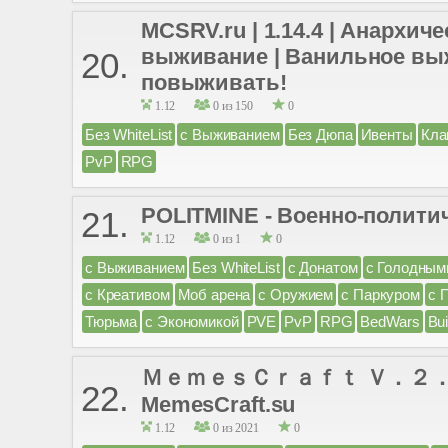
MCSRV.ru | 1.14.4 | Анархи
выживание | Ванильное выж
20.
повыживать!
1.12
0 из 150
0
Без WhiteList
с Выживанием
Без Дюпа
Ивенты
Кла
PvP
RPG
POLITMINE - Военно-полити
21.
1.12
0 из 1
0
с Выживанием
Без WhiteList
с Донатом
с Голодным
с Креативом
Моб арена
с Оружием
с Паркуром
с 
Тюрьма
с Экономикой
PVE
PvP
RPG
BedWars
Bui
ＭｅｍｅｓＣｒａｆｔ Ｖ．２．２．８ 
22.
MemesCraft.su
1.12
0 из 2021
0