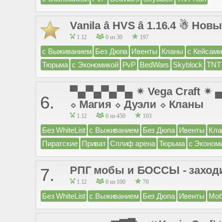
Vanila â HVS â 1.16.4 ☃ Нов
1.12
0 из 30
197
с Выживанием
Без Дюпа
Ивенты
Кланы
с Кейсами
Тюрьма
с Экономикой
PvP
BedWars
Skyblock
TNT
▀▄▀▄▀▄▀▄ ✴ Vega Craft ✴
6.
⬦ Магия ⬦ Дуэли ⬦ Кланы
1.12
0 из 450
103
Без WhiteList
с Выживанием
Без Дюпа
Ивенты
Кла
Пиратские
Приват
Сплиф арена
Тюрьма
с Эконом
РПГ мобы и БОССЫ - заход
7.
1.12
0 из 100
70
Без WhiteList
с Выживанием
Без Дюпа
Ивенты
Моб