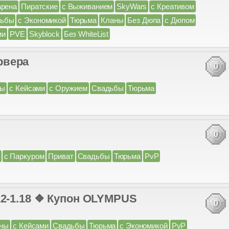
арена
Пиратские
с Выживанием
SkyWars
с Креативом
дьбы
с Экономикой
Тюрьма
Кланы
Без Дюпа
с Дюпом
ми
PVE
Skyblock
Без WhiteList
рвера
0
ны
с Кейсами
с Оружием
Свадьбы
Тюрьма
0
с Паркуром
Приват
Свадьбы
Тюрьма
PvP
.18 ❖ Купон OLYMPUS
0
ны
с Кейсами
Свадьбы
Тюрьма
с Экономикой
PvP