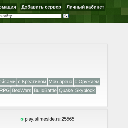
рмация
Добавить сервер
Личный кабинет
ейсами
с Креативом
Моб арена
с Оружием
RPG
BedWars
BuildBattle
Quake
Skyblock
play.slimeside.ru:25565