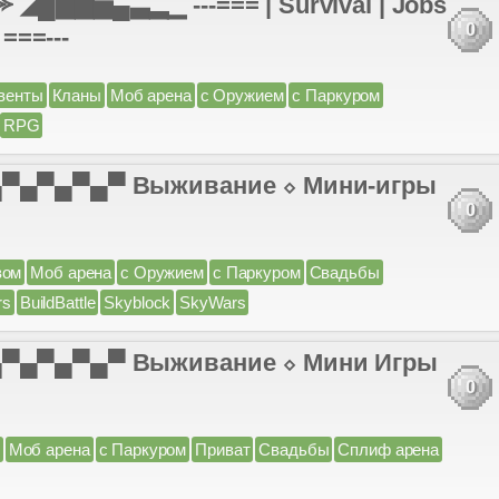
◢█▇▆▅▄▃▂▁ ---=== | Survival | Jobs
0
 ===---
венты
Кланы
Моб арена
с Оружием
с Паркуром
RPG
 ▄▀▄▀▄▀▄▀ Выживание ⬦ Мини-игры
0
вом
Моб арена
с Оружием
с Паркуром
Свадьбы
rs
BuildBattle
Skyblock
SkyWars
 ▄▀▄▀▄▀▄▀ Выживание ⬦ Мини Игры
0
Моб арена
с Паркуром
Приват
Свадьбы
Сплиф арена