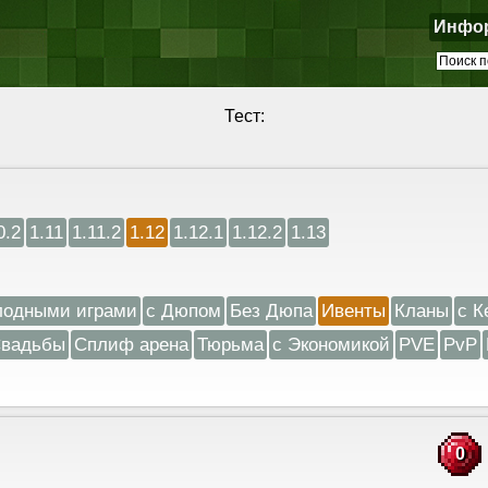
Инфо
Тест:
0.2
1.11
1.11.2
1.12
1.12.1
1.12.2
1.13
лодными играми
с Дюпом
Без Дюпа
Ивенты
Кланы
с К
вадьбы
Сплиф арена
Тюрьма
с Экономикой
PVE
PvP
0