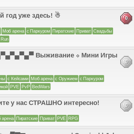
ый год уже здесь! ☃
0
Моб арена
с Паркуром
Пиратские
Приват
Свадьбы
 Run
 ▄▀▄▀▄▀▄▀ Выживание ⬦ Мини Игры
0
ны
с Кейсами
Моб арена
с Оружием
с Паркуром
икой
PVE
PvP
BedWars
ите у нас СТРАШНО интересно!
0
 арена
Пиратские
Приват
PVE
RPG