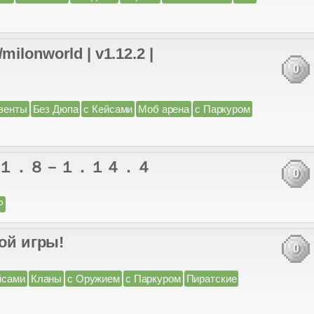
nworld | v1.12.2 |
0
венты
Без Дюпа
с Кейсами
Моб арена
с Паркуром
вера - １．８－１．１４．４
0
P
ной игры!
0
йсами
Кланы
с Оружием
с Паркуром
Пиратские