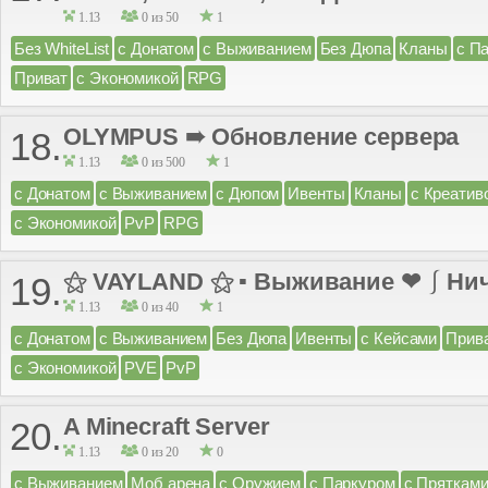
1.13
0 из 50
1
Без WhiteList
с Донатом
с Выживанием
Без Дюпа
Кланы
с П
Приват
с Экономикой
RPG
OLYMPUS ➠ Обновление сервера
18.
1.13
0 из 500
1
с Донатом
с Выживанием
с Дюпом
Ивенты
Кланы
с Креатив
с Экономикой
PvP
RPG
⚝ VAYLAND ⚝ ▪ Выживание ❤ ⎰ Нич
19.
1.13
0 из 40
1
с Донатом
с Выживанием
Без Дюпа
Ивенты
с Кейсами
Прив
с Экономикой
PVE
PvP
A Minecraft Server
20.
1.13
0 из 20
0
с Выживанием
Моб арена
с Оружием
с Паркуром
с Пряткам