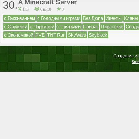
A Minecraft Server
30.
1.13
0 из 10
0
с Выживанием
с Голодными играми
Без Дюпа
Ивенты
Кланы
с Оружием
с Паркуром
с Прятками
Приват
Пиратские
Свад
с Экономикой
PVE
TNT Run
SkyWars
Skyblock
Создание и
Кон