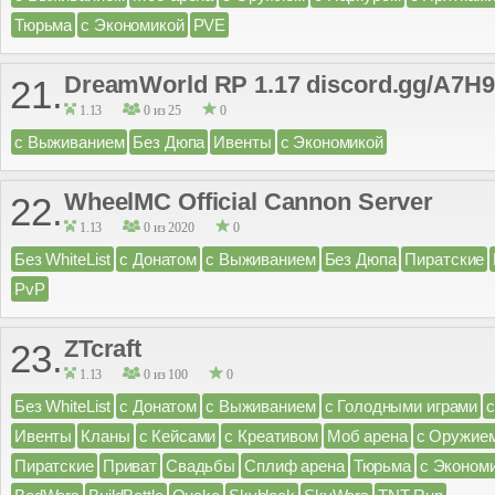
Тюрьма
с Экономикой
PVE
DreamWorld RP 1.17 discord.gg/A7H
21.
1.13
0 из 25
0
с Выживанием
Без Дюпа
Ивенты
с Экономикой
WheelMC Official Cannon Server
22.
1.13
0 из 2020
0
Без WhiteList
с Донатом
с Выживанием
Без Дюпа
Пиратские
PvP
ZTcraft
23.
1.13
0 из 100
0
Без WhiteList
с Донатом
с Выживанием
с Голодными играми
Ивенты
Кланы
с Кейсами
с Креативом
Моб арена
с Оружие
Пиратские
Приват
Свадьбы
Сплиф арена
Тюрьма
с Эконом