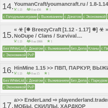
YoumanCraft/youmancraft.ru / 1.8-1.1
14.
1.13
0 из 456
1
с Голодными играми
с Выживанием
с Донатом
с Экономикой
« ☣ [✸ BreezyCraft [1.12 - 1.17] ✸] 
15.
NoDupe / Clans / Survival....
1.13
0 из 1866
1
Без WhiteList
с Донатом
с Выживанием
Без Дюпа
Кланы
с П
с Экономикой
PvP
HinMine 1.15 >> ПВП, ПАРКУР, ВЫ
16.
1.13
0 из 15
1
Без WhiteList
с Донатом
с Выживанием
Без Дюпа
с Паркуром
с Экономикой
PvP
a>> EnderLand ⇨ playenderland.trad
17.
МОБЫ, СКИЛЛЫ, ХАРДКОР