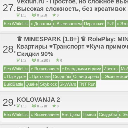
Vexfun.ru - Простое, но сложное вы
27.
Высокая сложность, без креативок 
1.13
0 из 50
0
Без WhiteList
с Донатом
с Выживанием
Пиратские
PvP
с Эко
♛ MINESPARK [1.8+] ♛ RolePlay: M
Квартиры ♥Транспорт ♥Куча примо
28.
Скидки 90%
1.13
0 из 2018
0
Без WhiteList
с Выживанием
с Голодными играми
Ивенты
Моб
с Паркуром
с Прятками
Свадьбы
Сплиф арена
с Экономико
BuildBattle
Quake
Skyblock
SkyWars
TNT Run
KOLOVANJA 2
29.
1.13
0 из 10
0
Без WhiteList
с Выживанием
Без Дюпа
Приват
Свадьбы
с Э