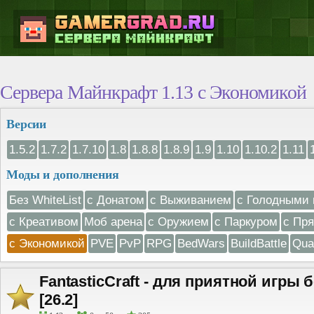
Сервера Майнкрафт 1.13 с Экономикой
Версии
1.5.2
1.7.2
1.7.10
1.8
1.8.8
1.8.9
1.9
1.10
1.10.2
1.11
Моды и дополнения
Без WhiteList
с Донатом
с Выживанием
с Голодными 
с Креативом
Моб арена
с Оружием
с Паркуром
с Пр
с Экономикой
PVE
PvP
RPG
BedWars
BuildBattle
Qua
FantasticCraft - для приятной игры 
[26.2]