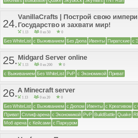
BedWars
BuildBattle
Quake
Skyblock
SkyWars
TNT Run
VanillaCrafts | Построй свою импе
24.
Государство и захвати мир!
1.13
0 из 50
0
Без WhiteList
с Выживанием
Без Дюпа
Ивенты
Пиратские
с 
Midgard Server online
25.
1.13
0 из 200
0
с Выживанием
Без WhiteList
PvP
с Экономикой
Приват
A Minecraft server
26.
1.13
0 из 20
0
Без WhiteList
с Выживанием
с Дюпом
Ивенты
с Креативом
с
Приват
Сплиф арена
с Экономикой
PvP
BuildBattle
Quake
R
Моб арена
с Кейсами
с Паркуром