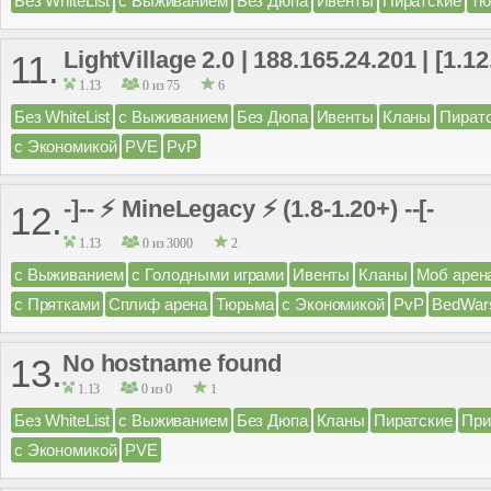
Без WhiteList
с Выживанием
Без Дюпа
Ивенты
Пиратские
Тю
LightVillage 2.0 | 188.165.24.201 | [1.12.
11.
1.13
0 из 75
6
Без WhiteList
с Выживанием
Без Дюпа
Ивенты
Кланы
Пират
с Экономикой
PVE
PvP
-]-- ⚡ MineLegacy ⚡ (1.8-1.20+) --[-
12.
1.13
0 из 3000
2
с Выживанием
с Голодными играми
Ивенты
Кланы
Моб арен
с Прятками
Сплиф арена
Тюрьма
с Экономикой
PvP
BedWar
No hostname found
13.
1.13
0 из 0
1
Без WhiteList
с Выживанием
Без Дюпа
Кланы
Пиратские
При
с Экономикой
PVE