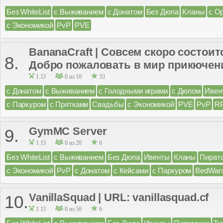
Без WhiteList
с Выживанием
с Донатом
Без Дюпа
Кланы
с О
с Экономикой
PvP
PVE
BananaCraft | Совсем скоро состои
8.
Добро пожаловать в мир прикючен
1.13
0 из 10
33
с Донатом
с Выживанием
с Голодными играми
с Дюпом
Ивен
с Паркуром
с Прятками
Свадьбы
с Экономикой
PVE
PvP
R
GymMC Server
9.
1.13
0 из 20
6
Без WhiteList
с Выживанием
Без Дюпа
Ивенты
Кланы
Пират
с Экономикой
PvP
с Донатом
с Кейсами
с Паркуром
BedWar
VanillaSquad | URL: vanillasquad.cf
10.
1.13
0 из 50
6