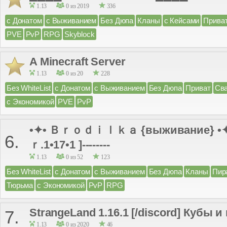
1.13
0 из 2019
336
с Донатом
с Выживанием
Без Дюпа
Кланы
с Кейсами
Прива
PVE
PvP
RPG
Skyblock
A Minecraft Server
1.13
0 из 20
228
Без WhiteList
с Донатом
с Выживанием
Без Дюпа
Приват
Св
с Экономикой
PVE
PvP
•✦• Ｂｒｏｄｉｌｋａ {выживание} •✦• -
6.
ｒ.1•17•1 ]--------
1.13
0 из 52
123
Без WhiteList
с Донатом
с Выживанием
Без Дюпа
Кланы
Пир
Тюрьма
с Экономикой
PvP
RPG
StrangeLand 1.16.1 [/discord] Кубы 
7.
1.13
0 из 2020
46