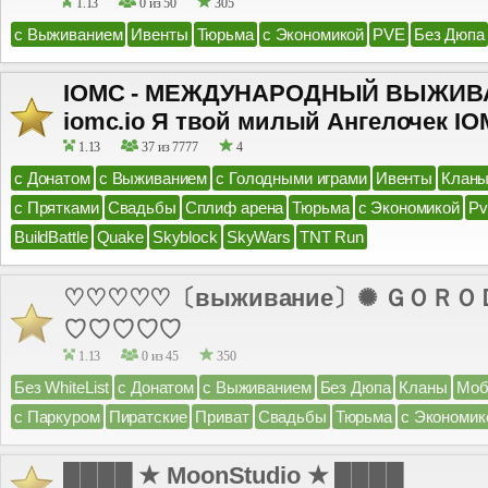
1.13
0 из 50
305
с Выживанием
Ивенты
Тюрьма
с Экономикой
PVE
Без Дюпа
IOMC - МЕЖДУНАРОДНЫЙ ВЫЖИВА
iomc.io Я твой милый Ангелочек I
1.13
37 из 7777
4
с Донатом
с Выживанием
с Голодными играми
Ивенты
Клан
с Прятками
Свадьбы
Сплиф арена
Тюрьма
с Экономикой
P
BuildBattle
Quake
Skyblock
SkyWars
TNT Run
♡♡♡♡♡〔выживание〕✺ ＧＯＲＯＤ
♡♡♡♡♡
1.13
0 из 45
350
Без WhiteList
с Донатом
с Выживанием
Без Дюпа
Кланы
Моб
с Паркуром
Пиратские
Приват
Свадьбы
Тюрьма
с Экономик
████ ★ MoonStudio ★ ████