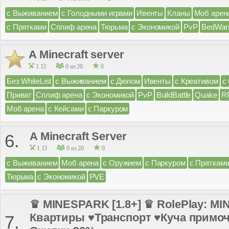
с Выживанием
с Голодными играми
Ивенты
Кланы
Моб арен
с Прятками
Сплиф арена
Тюрьма
с Экономикой
PvP
BedWar
A Minecraft server
1.13
0 из 20
0
Без WhiteList
с Выживанием
с Дюпом
Ивенты
с Креативом
с
Приват
Сплиф арена
с Экономикой
PvP
BuildBattle
Quake
R
Моб арена
с Кейсами
с Паркуром
A Minecraft Server
6.
1.13
0 из 20
0
с Выживанием
Моб арена
с Оружием
с Паркуром
с Пряткам
Тюрьма
с Экономикой
PVE
♛ MINESPARK [1.8+] ♛ RolePlay: M
Квартиры ♥Транспорт ♥Куча примо
7.