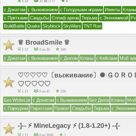
1.13
37 из 7777
4
с Донатом
с Выживанием
с Голодными играми
Ивенты
Клан
с Прятками
Свадьбы
Сплиф арена
Тюрьма
с Экономикой
P
BuildBattle
Quake
Skyblock
SkyWars
TNT Run
♕ BroadSmile ♕
1.13
0 из 30
369
с Донатом
с Выживанием
с Дюпом
Кланы
с Кейсами
Моб ар
♡♡♡♡♡〔выживание〕✺ ＧＯＲＯＤ
♡♡♡♡♡
1.13
0 из 45
350
Без WhiteList
с Донатом
с Выживанием
Без Дюпа
Кланы
Моб
с Паркуром
Пиратские
Приват
Свадьбы
Тюрьма
с Экономик
-]-- ⚡ MineLegacy ⚡ (1.8-1.20+) --[-
1.13
0 из 3000
2