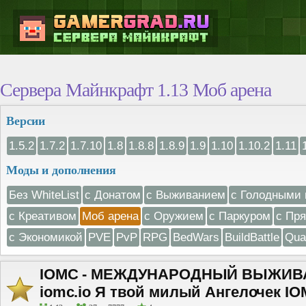
Сервера Майнкрафт 1.13 Моб арена
Версии
1.5.2
1.7.2
1.7.10
1.8
1.8.8
1.8.9
1.9
1.10
1.10.2
1.11
Моды и дополнения
Без WhiteList
с Донатом
с Выживанием
с Голодными 
с Креативом
Моб арена
с Оружием
с Паркуром
с Пр
с Экономикой
PVE
PvP
RPG
BedWars
BuildBattle
Qua
IOMC - МЕЖДУНАРОДНЫЙ ВЫЖИВА
iomc.io Я твой милый Ангелочек I