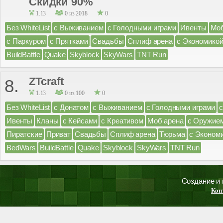
Скидки 90%
1.13
0 из 2018
0
Без WhiteList
с Выживанием
с Голодными играми
Ивенты
Моб
с Паркуром
с Прятками
Свадьбы
Сплиф арена
с Экономико
BuildBattle
Quake
Skyblock
SkyWars
TNT Run
ZTcraft
8.
1.13
0 из 100
0
Без WhiteList
с Донатом
с Выживанием
с Голодными играми
Ивенты
Кланы
с Кейсами
с Креативом
Моб арена
с Оружие
Пиратские
Приват
Свадьбы
Сплиф арена
Тюрьма
с Эконом
BedWars
BuildBattle
Quake
Skyblock
SkyWars
TNT Run
Создание и
Кон