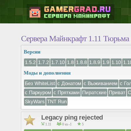
Сервера Майнкрафт 1.11 Тюрьма
Версии
1.5.2
1.7.2
1.7.10
1.8
1.8.8
1.8.9
1.9
1.10
1.1
Моды и дополнения
Без WhiteList
с Донатом
с Выживанием
с Го
с Паркуром
с Прятками
Пиратские
Приват
С
SkyWars
TNT Run
Legacy ping rejected
1.11
0 из -1
5