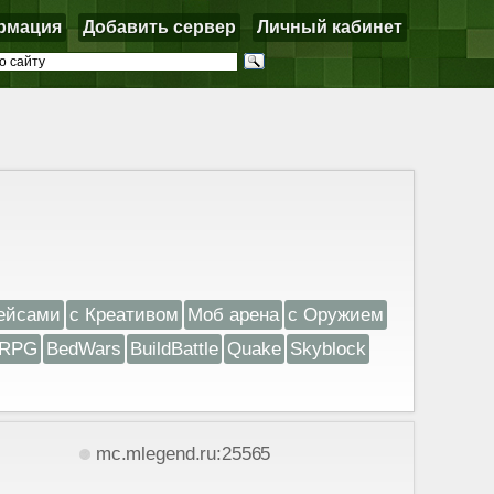
рмация
Добавить сервер
Личный кабинет
ейсами
с Креативом
Моб арена
с Оружием
RPG
BedWars
BuildBattle
Quake
Skyblock
mc.mlegend.ru:25565