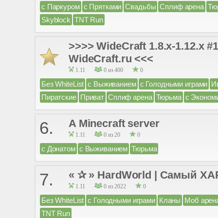
с Паркуром
с Прятками
Свадьбы
Сплиф арена
Тю
Skyblock
TNT Run
>>>> WideCraft 1.8.x-1.12.x 
WideCraft.ru <<<
1.11
0 из 400
0
Без WhiteList
с Выживанием
с Голодными играми
И
Пиратские
Приват
Сплиф арена
Тюрьма
с Эконом
A Minecraft server
6.
1.11
0 из 20
0
с Донатом
с Выживанием
Тюрьма
« ✰ » HardWorld | Самый Х
7.
1.11
0 из 2022
0
Без WhiteList
с Голодными играми
Кланы
Моб арен
TNT Run