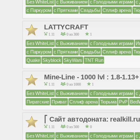
Без WhiteList
с Выживанием
с Голодными играми
с
с Паркуром
с Прятками
Свадьбы
Сплиф арена
Тю
LATTYCRAFT
1.11
0 из 300
1
Без WhiteList
с Выживанием
с Голодными играми
И
с Паркуром
с Прятками
Свадьбы
Сплиф арена
Тю
Quake
Skyblock
SkyWars
TNT Run
Mine-Line - 1000 lvl : 1.8-1.13+
1.11
0 из 1000
1
Без WhiteList
с Выживанием
с Голодными играми
с
Пиратские
Приват
Сплиф арена
Тюрьма
PvP
Bed
⎡ Сайт автодоната: realkil
1.11
0 из 500
0
Без WhiteList
с Выживанием
с Голодными играми
с