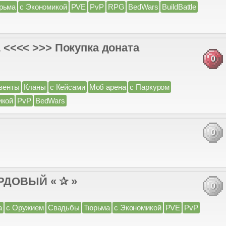
рьма
с Экономикой
PVE
PvP
RPG
BedWars
BuildBattle
#1 <<<< >>> Покупка доната
0
венты
Кланы
с Кейсами
Моб арена
с Паркуром
икой
PvP
BedWars
0
АРДОВЫЙ « ✰ »
0
а
с Оружием
Свадьбы
Тюрьма
с Экономикой
PVE
PvP