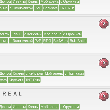
 Дюпом
Ивенты
Кланы
Моб арена
с Оружием
рьма
с Экономикой
PvP
BedWars
TNT Run
0
венты
Кланы
с Кейсами
Моб арена
с Оружием
рьма
с Экономикой
PvP
RPG
BedWars
BuildBattle
0
 Дюпом
Кланы
с Кейсами
Моб арена
с Прятками
Wars
SkyWars
TNT Run
l.ru ＲＥＡＬ
0
 Дюпом
Ивенты
Кланы
Моб арена
с Оружием