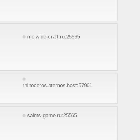
mc.wide-craft.ru:25565
rhinoceros.aternos.host:57961
saints-game.ru:25565