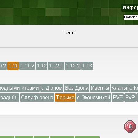
Инфо
Тест:
0.2
1.11
1.11.2
1.12
1.12.1
1.12.2
1.13
лодными играми
с Дюпом
Без Дюпа
Ивенты
Кланы
с К
вадьбы
Сплиф арена
Тюрьма
с Экономикой
PVE
PvP
0