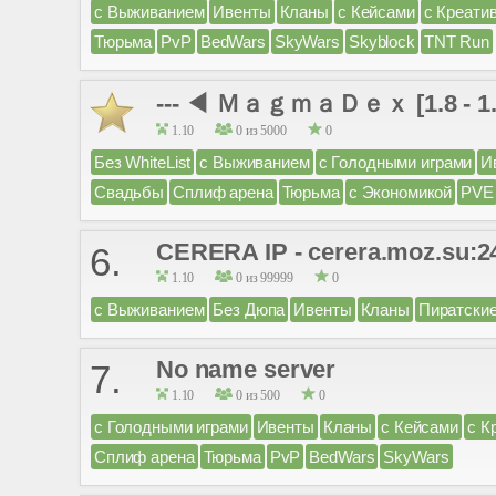
с Выживанием
Ивенты
Кланы
с Кейсами
с Креати
Тюрьма
PvP
BedWars
SkyWars
Skyblock
TNT Run
--- ◀ ＭａｇｍａＤｅｘ [1.8 - 1
1.10
0 из 5000
0
Без WhiteList
с Выживанием
с Голодными играми
И
Свадьбы
Сплиф арена
Тюрьма
с Экономикой
PVE
CERERA IP - cerera.moz.su:2
6.
1.10
0 из 99999
0
с Выживанием
Без Дюпа
Ивенты
Кланы
Пиратски
No name server
7.
1.10
0 из 500
0
с Голодными играми
Ивенты
Кланы
с Кейсами
с К
Сплиф арена
Тюрьма
PvP
BedWars
SkyWars