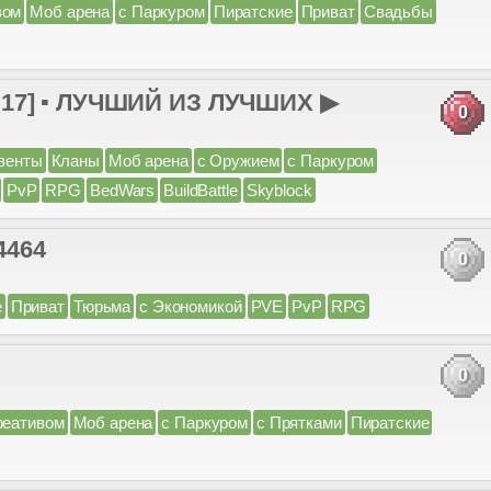
вом
Моб арена
с Паркуром
Пиратские
Приват
Свадьбы
.17] ▪ ЛУЧШИЙ ИЗ ЛУЧШИХ ▶
0
венты
Кланы
Моб арена
с Оружием
с Паркуром
PvP
RPG
BedWars
BuildBattle
Skyblock
4464
0
е
Приват
Тюрьма
с Экономикой
PVE
PvP
RPG
0
реативом
Моб арена
с Паркуром
с Прятками
Пиратские