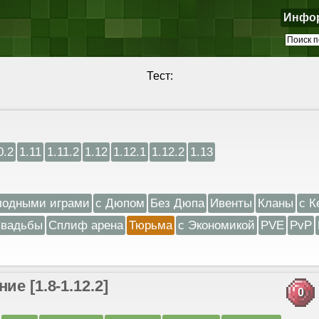
Инфо
Тест:
0.2
1.11
1.11.2
1.12
1.12.1
1.12.2
1.13
лодными играми
с Дюпом
Без Дюпа
Ивенты
Кланы
с К
вадьбы
Сплиф арена
Тюрьма
с Экономикой
PVE
PvP
е [1.8-1.12.2]
0