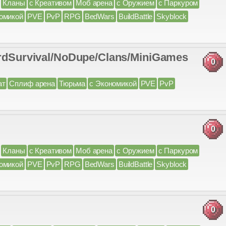
Кланы
с Креативом
Моб арена
с Оружием
с Паркуром
омикой
PVE
PvP
RPG
BedWars
BuildBattle
Skyblock
rdSurvival/NoDupe/Clans/MiniGames
0
ат
Сплиф арена
Тюрьма
с Экономикой
PVE
PvP
0
Кланы
с Креативом
Моб арена
с Оружием
с Паркуром
омикой
PVE
PvP
RPG
BedWars
BuildBattle
Skyblock
0