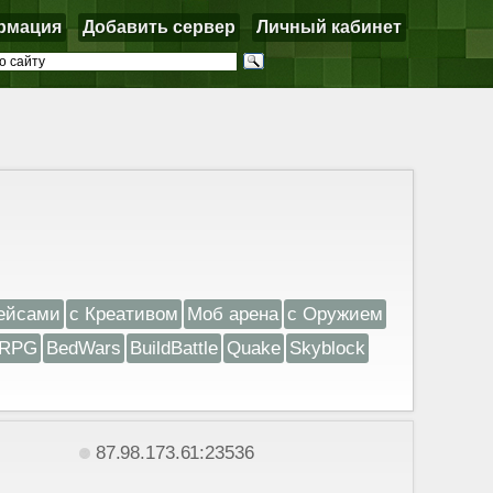
рмация
Добавить сервер
Личный кабинет
ейсами
с Креативом
Моб арена
с Оружием
RPG
BedWars
BuildBattle
Quake
Skyblock
87.98.173.61:23536