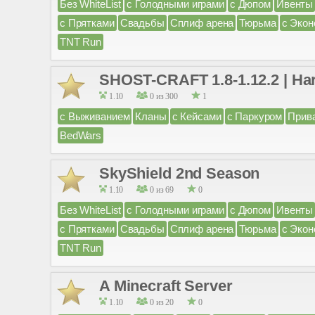
Без WhiteList
с Голодными играми
с Дюпом
Ивенты
с Прятками
Свадьбы
Сплиф арена
Тюрьма
с Экон
TNT Run
SHOST-CRAFT 1.8-1.12.2 | Ha
1.10
0 из 300
1
с Выживанием
Кланы
с Кейсами
с Паркуром
Прив
BedWars
SkyShield 2nd Season
1.10
0 из 69
0
Без WhiteList
с Голодными играми
с Дюпом
Ивенты
с Прятками
Свадьбы
Сплиф арена
Тюрьма
с Экон
TNT Run
A Minecraft Server
1.10
0 из 20
0