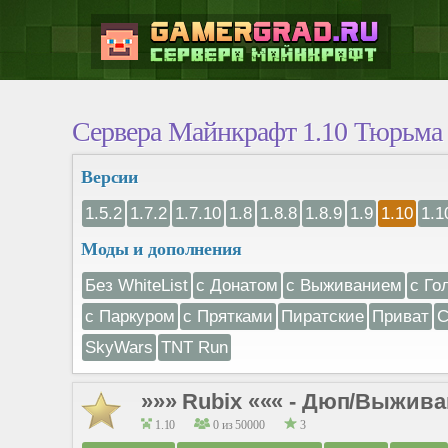
Сервера Майнкрафт 1.10 Тюрьма
Версии
1.5.2
1.7.2
1.7.10
1.8
1.8.8
1.8.9
1.9
1.10
1.1
Моды и дополнения
Без WhiteList
с Донатом
с Выживанием
с Го
с Паркуром
с Прятками
Пиратские
Приват
С
SkyWars
TNT Run
»»» Rubix ««« - Дюп/Выживани
1.10
0 из 50000
3