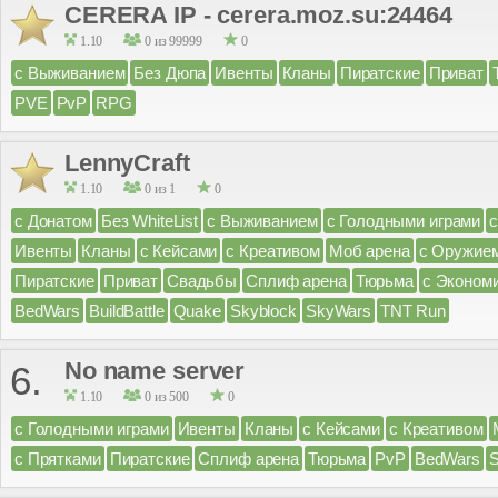
CERERA IP - cerera.moz.su:24464
1.10
0 из 99999
0
с Выживанием
Без Дюпа
Ивенты
Кланы
Пиратские
Приват
PVE
PvP
RPG
LennyCraft
1.10
0 из 1
0
с Донатом
Без WhiteList
с Выживанием
с Голодными играми
Ивенты
Кланы
с Кейсами
с Креативом
Моб арена
с Оружие
Пиратские
Приват
Свадьбы
Сплиф арена
Тюрьма
с Эконом
BedWars
BuildBattle
Quake
Skyblock
SkyWars
TNT Run
No name server
6.
1.10
0 из 500
0
с Голодными играми
Ивенты
Кланы
с Кейсами
с Креативом
с Прятками
Пиратские
Сплиф арена
Тюрьма
PvP
BedWars