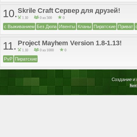
Skrile Craft Сервер для друзей!
10.
1.10
0 из 500
0
с Выживанием
Без Дюпа
Ивенты
Кланы
Пиратские
Приват
Project Mayhem Version 1.8-1.13!
11.
1.10
0 из 1000
0
PvP
Пиратские
Создание и
Кон