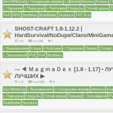
Без WhiteList
с Голодными играми
с Дюпом
Ивенты
Кланы
с
с Оружием
с Паркуром
с Прятками
Свадьбы
Сплиф арена
Т
PvP
RPG
BedWars
BuildBattle
Skyblock
TNT Run
SHOST-CRAFT 1.8-1.12.2 |
HardSurvival/NoDupe/Clans/MiniGam
1.10
0 из 300
1
с Выживанием
Кланы
с Кейсами
с Паркуром
Приват
Сплиф 
с Экономикой
PVE
PvP
BedWars
--- ◀ ＭａｇｍａＤｅｘ [1.8 - 1.17] ▪ 
ЛУЧШИХ ▶
1.10
0 из 5000
0
Без WhiteList
с Выживанием
с Голодными играми
Ивенты
Кл
с Паркуром
Свадьбы
Сплиф арена
Тюрьма
с Экономикой
P
BuildBattle
Skyblock