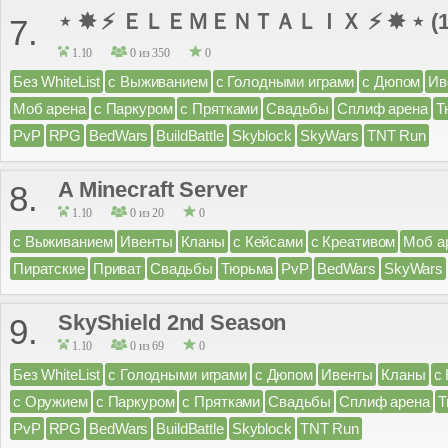
⋆ ✸ ⚡ ＥＬＥＭＥＮＴＡＬＩＸ ⚡ ✸ ⋆ (1.8
7.
1.10
0 из 350
0
Без WhiteList
с Выживанием
с Голодными играми
с Дюпом
Ив
Моб арена
с Паркуром
с Прятками
Свадьбы
Сплиф арена
Т
PvP
RPG
BedWars
BuildBattle
Skyblock
SkyWars
TNT Run
A Minecraft Server
8.
1.10
0 из 20
0
с Выживанием
Ивенты
Кланы
с Кейсами
с Креативом
Моб а
Пиратские
Приват
Свадьбы
Тюрьма
PvP
BedWars
SkyWars
SkyShield 2nd Season
9.
1.10
0 из 69
0
Без WhiteList
с Голодными играми
с Дюпом
Ивенты
Кланы
с
с Оружием
с Паркуром
с Прятками
Свадьбы
Сплиф арена
Т
PvP
RPG
BedWars
BuildBattle
Skyblock
TNT Run