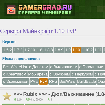
Сервера Майнкрафт 1.10 PvP
Версии
1.5.2
1.7.2
1.7.10
1.8
1.8.8
1.8.9
1.9
1.10
1.10.2
1.11
Моды и дополнения
Без WhiteList
с Донатом
с Выживанием
с Голодными 
с Креативом
Моб арена
с Оружием
с Паркуром
с Пр
с Экономикой
PVE
PvP
RPG
BedWars
BuildBattle
Qua
»»» Rubix ««« - Дюп/Выживание [1.8-
1.10
0 из 50000
3