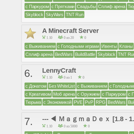
с Паркуром
с Прятками
Свадьбы
Сплиф арена
Тю
Skyblock
SkyWars
TNT Run
A Minecraft Server
1.10
0 из 20
0
с Выживанием
с Голодными играми
Ивенты
Кланы
Сплиф арена
BedWars
BuildBattle
Skyblock
TNT Ru
LennyCraft
6.
1.10
0 из 1
0
с Донатом
Без WhiteList
с Выживанием
с Голодным
с Креативом
Моб арена
с Оружием
с Паркуром
с 
Тюрьма
с Экономикой
PVE
PvP
RPG
BedWars
Bui
--- ◀ ＭａｇｍａＤｅｘ [1.8 - 1
7.
1.10
0 из 5000
0