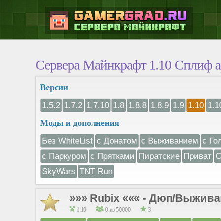
Сервера Майнкрафт 1.10 Сплиф а
Версии
1.5.2
1.7.2
1.7.10
1.8
1.8.8
1.8.9
1.9
1.10
1.1
Моды и дополнения
Без WhiteList
с Донатом
с Выживанием
с Го
с Паркуром
с Прятками
Пиратские
Приват
С
SkyWars
TNT Run
»»» Rubix ««« - Дюп/Выживани
1.10
0 из 50000
3