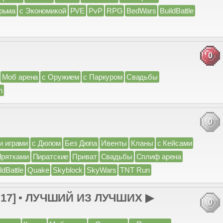
рьма
с Экономикой
PVE
PvP
RPG
BedWars
BuildBattle
0
Моб арена
с Оружием
с Паркуром
Свадьбы
n
0
и играми
с Дюпом
Без Дюпа
Ивенты
Кланы
с Кейсами
Прятками
Пиратские
Приват
Свадьбы
Сплиф арена
ldBattle
Quake
Skyblock
SkyWars
TNT Run
.17] ▪ ЛУЧШИЙ ИЗ ЛУЧШИХ ▶
0