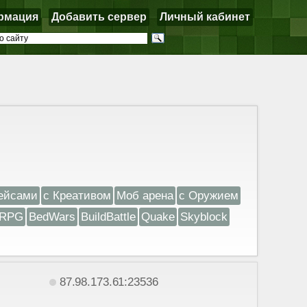
рмация
Добавить сервер
Личный кабинет
ейсами
с Креативом
Моб арена
с Оружием
RPG
BedWars
BuildBattle
Quake
Skyblock
87.98.173.61:23536