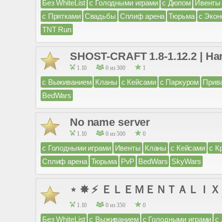
Без WhiteList
с Голодными играми
с Дюпом
Ивенты
с Прятками
Свадьбы
Сплиф арена
Тюрьма
с Экон
TNT Run
SHOST-CRAFT 1.8-1.12.2 | Ha
1.10
0 из 300
1
с Выживанием
Кланы
с Кейсами
с Паркуром
Прив
BedWars
No name server
1.10
0 из 500
0
с Голодными играми
Ивенты
Кланы
с Кейсами
с К
Сплиф арена
Тюрьма
PvP
BedWars
SkyWars
⋆ ✸ ⚡ ＥＬＥＭＥＮＴＡＬＩＸ ⚡ ✸ 
1.10
0 из 350
0
Без WhiteList
с Выживанием
с Голодными играми
с