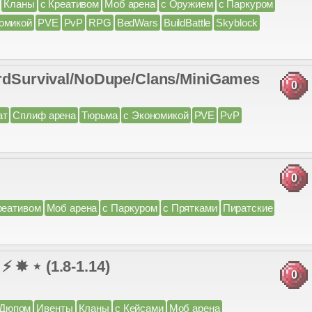
Кланы
с Креативом
Моб арена
с Оружием
с Паркуром
омикой
PVE
PvP
RPG
BedWars
BuildBattle
Skyblock
rdSurvival/NoDupe/Clans/MiniGames
0
ат
Сплиф арена
Тюрьма
с Экономикой
PVE
PvP
0
реативом
Моб арена
с Паркуром
с Прятками
Пиратские
⋆ (1.8-1.14)
0
 Дюпом
Ивенты
Кланы
с Кейсами
Моб арена