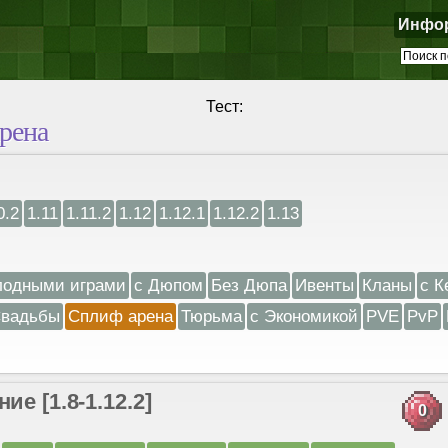
Инфо
Тест:
рена
0.2
1.11
1.11.2
1.12
1.12.1
1.12.2
1.13
лодными играми
с Дюпом
Без Дюпа
Ивенты
Кланы
с К
вадьбы
Сплиф арена
Тюрьма
с Экономикой
PVE
PvP
е [1.8-1.12.2]
0