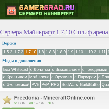
Сервера Майнкрафт 1.7.10 Сплиф арена
Версии
1.5.2
1.7.2
1.7.10
1.8
1.8.8
1.8.9
1.9
1.10
1.10.2
1.11
Моды и дополнения
Без WhiteList
с Донатом
с Выживанием
с Голодными 
с Креативом
Моб арена
с Оружием
с Паркуром
с Пр
с Экономикой
PVE
PvP
RPG
BedWars
BuildBattle
Qua
Freedonia - MinecraftOnline.com
1.7.10
0 из 120
0