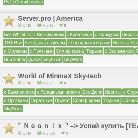
PvP
Сплиф арена
Server.pro | America
1.7.10
0 из 12
0
Без WhiteList
с Выживанием
с Креативом
с Паркуром
Пиратс
TNT Run
Без Дюпа
с Дюпом
с Голодными играми
Ивенты
Кл
с Оружием
с Прятками
Сплиф арена
Тюрьма
с Экономикой
BuildBattle
Quake
Skyblock
SkyWars
World of MinmaX Sky-tech
1.7.10
0 из 25
0
с Выживанием
с Голодными играми
Без Дюпа
Ивенты
с Ору
с Прятками
Пиратские
Приват
Сплиф арена
Тюрьма
с Экон
SkyWars
⌜ Ｎｅｏｎｉｘ ⌝ --> Успей купить [TEA
1.7.10
0 из 500
0