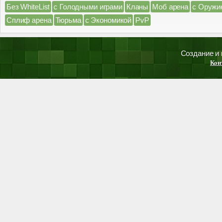
Без WhiteList
с Голодными играми
Кланы
Моб арена
с Оружи
Сплиф арена
Тюрьма
с Экономикой
PvP
Создание и
Кон