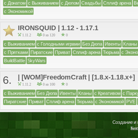
с Донатом
с Выживанием
с Дюпом
Свадьбы
Сплиф арена
B
с Экономикой
IRONSQUID | 1.12 - 1.17.1
1.11.2
0 из 120
0
с Выживанием
с Голодными играми
Без Дюпа
Ивенты
Кланы
с Прятками
Пиратские
Приват
Сплиф арена
Тюрьма
с Экон
BuildBattle
SkyWars
| [WOM]FreedomCraft | [1.8.x-1.18.x+]
6.
1.11.2
0 из 100
0
с Выживанием
Без Дюпа
Ивенты
Кланы
с Креативом
с Парк
Пиратские
Приват
Сплиф арена
Тюрьма
с Экономикой
PVE
Создание и
Кон