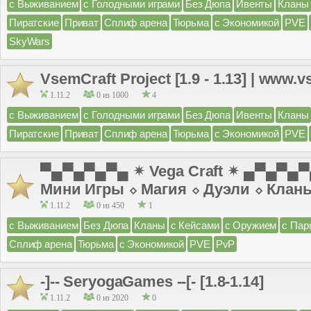
с Выживанием
с Голодными играми
Без Дюпа
Ивенты
Кланы
Пиратские
Приват
Сплиф арена
Тюрьма
с Экономикой
PVE
SkyWars
VsemCraft Project [1.9 - 1.13] | www.v
1.11.2
0 из 1000
4
с Выживанием
с Голодными играми
Без Дюпа
Ивенты
Кланы
Пиратские
Приват
Сплиф арена
Тюрьма
с Экономикой
PVE
▀▄▀▄▀▄▀▄ ✴ Vega Craft ✴ ▄▀▄▀▄
Мини Игры ⬦ Магия ⬦ Дуэли ⬦ Клан
1.11.2
0 из 450
1
с Выживанием
Без Дюпа
Кланы
с Кейсами
с Оружием
с Пар
Сплиф арена
Тюрьма
с Экономикой
PVE
PvP
-]-- SeryogaGames --[- [1.8-1.14]
1.11.2
0 из 2020
0