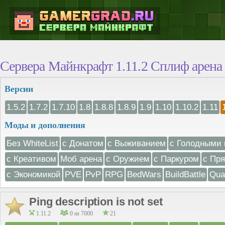
Сервера Майнкрафт 1.11.2 Сплиф арена
Версии
1.5.2
1.7.2
1.7.10
1.8
1.8.8
1.8.9
1.9
1.10
1.10.2
1.11
Моды и дополнения
Без WhiteList
с Донатом
с Выживанием
с Голодными 
с Креативом
Моб арена
с Оружием
с Паркуром
с Пр
с Экономикой
PVE
PvP
RPG
BedWars
BuildBattle
Qua
Ping description is not set
1.11.2
0 из 7000
21