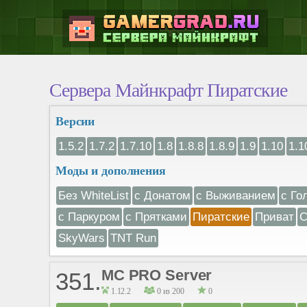
Сервера Майнкрафт Пиратские
Версии
1.5.2
1.7.2
1.7.10
1.8
1.8.8
1.8.9
1.9
1.10
1.1
Моды и дополнения
Без WhiteList
с Донатом
с Выживанием
с Го
с Паркуром
с Прятками
Пиратские
Приват
С
SkyWars
TNT Run
MC PRO Server
351.
1.12.2
0 из 200
0