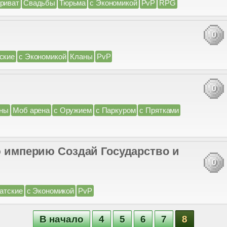
риват
Свадьбы
Тюрьма
с Экономикой
PvP
RPG
0
ские
с Экономикой
Кланы
PvP
0
ны
Моб арена
с Оружием
с Паркуром
с Прятками
ою империю Создай Государство и
0
атские
с Экономикой
PvP
В начало
4
5
6
7
8