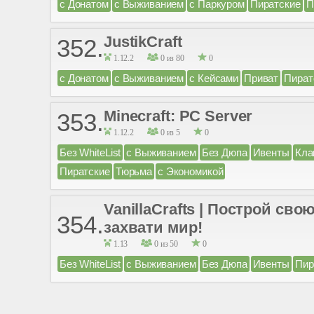
с Донатом
с Выживанием
с Паркуром
Пиратские
П
JustikCraft
352.
1.12.2
0 из 80
0
с Донатом
с Выживанием
с Кейсами
Приват
Пират
Minecraft: PC Server
353.
1.12.2
0 из 5
0
Без WhiteList
с Выживанием
Без Дюпа
Ивенты
Кла
Пиратские
Тюрьма
с Экономикой
VanillaCrafts | Построй св
354.
захвати мир!
1.13
0 из 50
0
Без WhiteList
с Выживанием
Без Дюпа
Ивенты
Пир