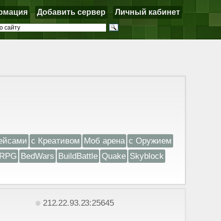
рмация
Добавить сервер
Личный кабинет
ейсами
с Креативом
Моб арена
с Оружием
RPG
BedWars
BuildBattle
Quake
Skyblock
212.22.93.23:25645