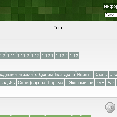
Инфо
Тест:
0.2
1.11
1.11.2
1.12
1.12.1
1.12.2
1.13
лодными играми
с Дюпом
Без Дюпа
Ивенты
Кланы
с К
вадьбы
Сплиф арена
Тюрьма
с Экономикой
PVE
PvP
0