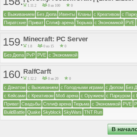
158.
1.11.2
0 из 100
0
с Выживанием
Без Дюпа
Ивенты
Кланы
с Креативом
с Парк
Пиратские
Приват
Сплиф арена
Тюрьма
с Экономикой
PVE
Minecraft: PC Server
159.
1.8
0 из 15
0
Без Дюпа
PvP
PVE
с Экономикой
RalfCarft
160.
1.12.2
0 из 20
0
с Донатом
с Выживанием
с Голодными играми
с Дюпом
Без 
с Кейсами
с Креативом
Моб арена
с Оружием
с Паркуром
с
Приват
Свадьбы
Сплиф арена
Тюрьма
с Экономикой
PVE
BuildBattle
Quake
Skyblock
SkyWars
TNT Run
В начал