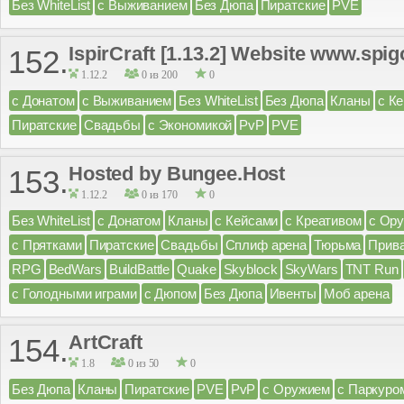
Без WhiteList
с Выживанием
Без Дюпа
Пиратские
PVE
IspirCraft [1.13.2] Website www.spi
152.
1.12.2
0 из 200
0
с Донатом
с Выживанием
Без WhiteList
Без Дюпа
Кланы
с К
Пиратские
Свадьбы
с Экономикой
PvP
PVE
Hosted by Bungee.Host
153.
1.12.2
0 из 170
0
Без WhiteList
с Донатом
Кланы
с Кейсами
с Креативом
с Ор
с Прятками
Пиратские
Свадьбы
Сплиф арена
Тюрьма
Прив
RPG
BedWars
BuildBattle
Quake
Skyblock
SkyWars
TNT Run
с Голодными играми
с Дюпом
Без Дюпа
Ивенты
Моб арена
ArtCraft
154.
1.8
0 из 50
0
Без Дюпа
Кланы
Пиратские
PVE
PvP
с Оружием
с Паркуро