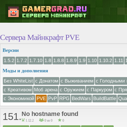
Сервера Майнкрафт PVE
Версии
1.5.2
1.7.2
1.7.10
1.8
1.8.8
1.8.9
1.9
1.10
1.10.2
1.11
Моды и дополнения
Без WhiteList
с Донатом
с Выживанием
с Голодными 
с Креативом
Моб арена
с Оружием
с Паркуром
с Пр
с Экономикой
PVE
PvP
RPG
BedWars
BuildBattle
Qua
No hostname found
151.
1.12.2
0 из 0
0