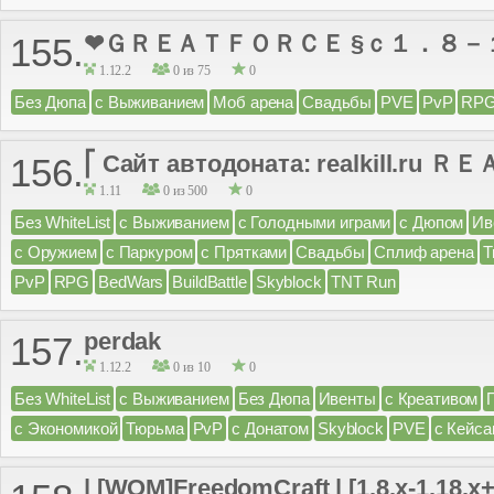
❤ＧＲＥＡＴＦＯＲＣＥ §ｃ１．８－
155.
1.12.2
0 из 75
0
Без Дюпа
с Выживанием
Моб арена
Свадьбы
PVE
PvP
RP
⎡ Сайт автодоната: realkill.ru Ｒ
156.
1.11
0 из 500
0
Без WhiteList
с Выживанием
с Голодными играми
с Дюпом
Ив
с Оружием
с Паркуром
с Прятками
Свадьбы
Сплиф арена
Т
PvP
RPG
BedWars
BuildBattle
Skyblock
TNT Run
perdak
157.
1.12.2
0 из 10
0
Без WhiteList
с Выживанием
Без Дюпа
Ивенты
с Креативом
с Экономикой
Тюрьма
PvP
с Донатом
Skyblock
PVE
с Кейса
| [WOM]FreedomCraft | [1.8.x-1.18.x+