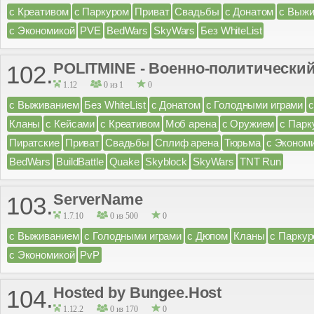
с Креативом
с Паркуром
Приват
Свадьбы
с Донатом
с Выж
с Экономикой
PVE
BedWars
SkyWars
Без WhiteList
POLITMINE - Военно-политический
102.
1.12
0 из 1
0
с Выживанием
Без WhiteList
с Донатом
с Голодными играми
Кланы
с Кейсами
с Креативом
Моб арена
с Оружием
с Парк
Пиратские
Приват
Свадьбы
Сплиф арена
Тюрьма
с Эконом
BedWars
BuildBattle
Quake
Skyblock
SkyWars
TNT Run
ServerName
103.
1.7.10
0 из 500
0
с Выживанием
с Голодными играми
с Дюпом
Кланы
с Парку
с Экономикой
PvP
Hosted by Bungee.Host
104.
1.12.2
0 из 170
0