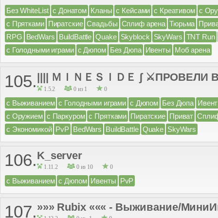
Без WhiteList
с Донатом
Кланы
с Кейсами
с Креативом
с Ор
с Прятками
Пиратские
Свадьбы
Сплиф арена
Тюрьма
Прив
RPG
BedWars
BuildBattle
Quake
Skyblock
SkyWars
TNT Run
с Голодными играми
с Дюпом
Без Дюпа
Ивенты
Моб арена
|||| ＭＩＮＥＳＩＤＥ ʃ ⚔ПРОВЕЛИ ВА
105.
1.5.2
0 из 1
0
с Выживанием
с Голодными играми
с Дюпом
Без Дюпа
Ивен
с Оружием
с Паркуром
с Прятками
Пиратские
Приват
Сплиф
с Экономикой
PvP
BedWars
BuildBattle
Quake
SkyWars
K_server
106.
1.11.2
0 из 10
0
с Выживанием
с Дюпом
Ивенты
PvP
»»» Rubix ««« - Выживание/МиниИг
107.