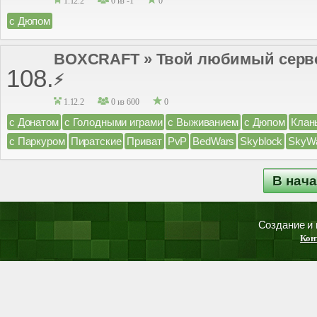
1.12.2
0 из -1
0
с Дюпом
BOXCRAFT » Твой любимый сервер ;
108.
⚡
1.12.2
0 из 600
0
с Донатом
с Голодными играми
с Выживанием
с Дюпом
Клан
с Паркуром
Пиратские
Приват
PvP
BedWars
Skyblock
SkyW
В нач
Создание и
Кон