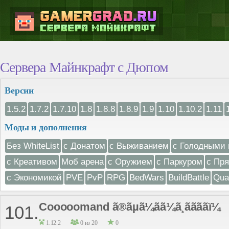
Сервера Майнкрафт с Дюпом
Версии
1.5.2
1.7.2
1.7.10
1.8
1.8.8
1.8.9
1.9
1.10
1.10.2
1.11
Моды и дополнения
Без WhiteList
с Донатом
с Выживанием
с Голодными 
с Креативом
Моб арена
с Оружием
с Паркуром
с Пр
с Экономикой
PVE
PvP
RPG
BedWars
BuildBattle
Qua
Cooooomand ã®ãµã¼ãã¼ã¸ããããï¼
101.
1.12.2
0 из 20
0