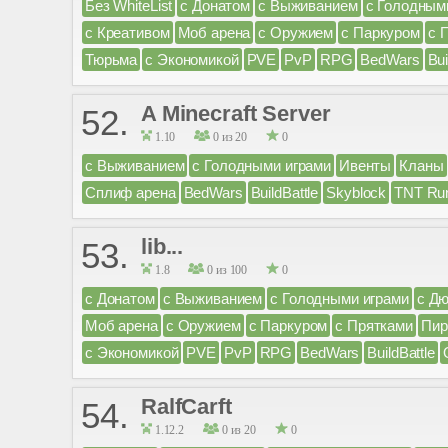
Без WhiteList
с Донатом
с Выживанием
с Голодным
с Креативом
Моб арена
с Оружием
с Паркуром
с 
Тюрьма
с Экономикой
PVE
PvP
RPG
BedWars
Bui
A Minecraft Server
52.
1.10
0 из 20
0
с Выживанием
с Голодными играми
Ивенты
Кланы
Сплиф арена
BedWars
BuildBattle
Skyblock
TNT Ru
lib...
53.
1.8
0 из 100
0
с Донатом
с Выживанием
с Голодными играми
с Д
Моб арена
с Оружием
с Паркуром
с Прятками
Пир
с Экономикой
PVE
PvP
RPG
BedWars
BuildBattle
RalfCarft
54.
1.12.2
0 из 20
0