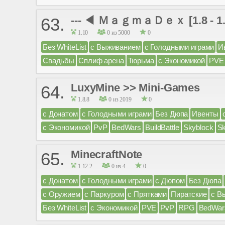
--- ◀ ＭａｇｍａＤｅｘ [1.8 - 1
63.
1.10
0 из 5000
0
Без WhiteList
с Выживанием
с Голодными играми
И
Свадьбы
Сплиф арена
Тюрьма
с Экономикой
PVE
LuxyMine >> Mini-Games
64.
1.8.8
0 из 2019
0
с Донатом
с Голодными играми
Без Дюпа
Ивенты
с Экономикой
PvP
BedWars
BuildBattle
Skyblock
S
MinecraftNote
65.
1.12.2
0 из 4
0
с Донатом
с Голодными играми
с Дюпом
Без Дюпа
с Оружием
с Паркуром
с Прятками
Пиратские
с В
Без WhiteList
с Экономикой
PVE
PvP
RPG
BedWar