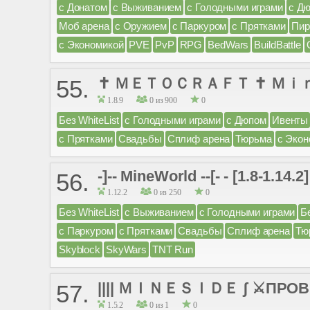
с Донатом
с Выживанием
с Голодными играми
с Д
Моб арена
с Оружием
с Паркуром
с Прятками
Пир
с Экономикой
PVE
PvP
RPG
BedWars
BuildBattle
✝ ＭＥＴＯＣＲＡＦＴ ✝ Ｍ
55.
1.8.9
0 из 900
0
Без WhiteList
с Голодными играми
с Дюпом
Ивенты
с Прятками
Свадьбы
Сплиф арена
Тюрьма
с Экон
-]-- MineWorld --[- - [1.8-1.14
56.
1.12.2
0 из 250
0
Без WhiteList
с Выживанием
с Голодными играми
Б
с Паркуром
с Прятками
Свадьбы
Сплиф арена
Тю
Skyblock
SkyWars
TNT Run
|||| ＭＩＮＥＳＩＤＥ ʃ ⚔ПРОВЕ
57.
1.5.2
0 из 1
0