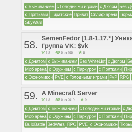
с Выживанием
с Голодными играми
с Дюпом
Без Д
с Прятками
Пиратские
Приват
Сплиф арена
Тюрь
SkyWars
SemenFedor [1.8-1.17.*] Уник
58.
Группа VK: $vk
1.8
0 из 100
0
с Донатом
с Выживанием
Без WhiteList
с Дюпом
Бе
Моб арена
с Оружием
с Паркуром
с Прятками
Пир
с Экономикой
PVE
с Голодными играми
PvP
RPG
A Minecraft Server
59.
1.8
0 из 2019
0
с Донатом
с Выживанием
с Голодными играми
с Д
Моб арена
с Оружием
с Паркуром
с Прятками
Пир
BuildBattle
BedWars
RPG
PVE
с Экономикой
Тюрь