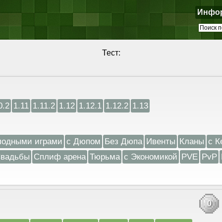
Инфо
Тест:
0.2
1.11
1.11.2
1.12
1.12.1
1.12.2
1.13
лодными играми
с Дюпом
Без Дюпа
Ивенты
Кланы
с К
вадьбы
Сплиф арена
Тюрьма
с Экономикой
PVE
PvP
0