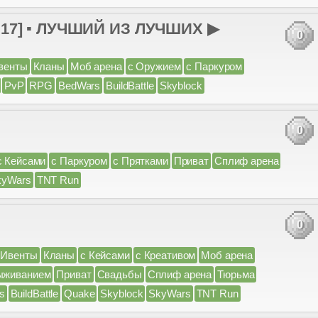
.17] ▪ ЛУЧШИЙ ИЗ ЛУЧШИХ ▶
0
венты
Кланы
Моб арена
с Оружием
с Паркуром
PvP
RPG
BedWars
BuildBattle
Skyblock
0
с Кейсами
с Паркуром
с Прятками
Приват
Сплиф арена
kyWars
TNT Run
0
Ивенты
Кланы
с Кейсами
с Креативом
Моб арена
ыживанием
Приват
Свадьбы
Сплиф арена
Тюрьма
s
BuildBattle
Quake
Skyblock
SkyWars
TNT Run