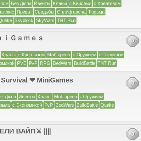
юпом
Без Дюпа
Ивенты
Кланы
с Кейсами
с Креативом
атские
Приват
Свадьбы
Сплиф арена
Тюрьма
Quake
Skyblock
SkyWars
TNT Run
ｉｎｉＧａｍｅｓ
0
Кланы
с Креативом
Моб арена
с Оружием
с Паркуром
омикой
PVE
PvP
RPG
BedWars
BuildBattle
TNT Run
.2] Survival ❤ MiniGames
0
ез Дюпа
Ивенты
Кланы
Моб арена
с Оружием
рьма
с Экономикой
PvP
BedWars
BuildBattle
Quake
ЛИ ВАЙП⚔ ||||
0