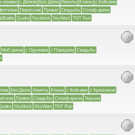
и играми
с Дюпом
Без Дюпа
Ивенты
Кланы
с Кейсами
Прятками
Пиратские
Приват
Свадьбы
Сплиф арена
ldBattle
Quake
Skyblock
SkyWars
TNT Run
0
Моб арена
с Оружием
с Паркуром
Свадьбы
n
0
юпом
Без Дюпа
Ивенты
Кланы
с Кейсами
с Креативом
атские
Приват
Свадьбы
Сплиф арена
Тюрьма
Quake
Skyblock
SkyWars
TNT Run
0