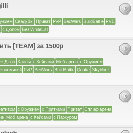
lli
0
ружием
Свадьбы
Приват
PvP
BedWars
BuildBattle
PVE
с Дюпом
Без WhiteList
ть [TEAM] за 1500р
0
ез Дюпа
Кланы
с Кейсами
Моб арена
с Оружием
Экономикой
PvP
BedWars
BuildBattle
Quake
Skyblock
0
еативом
с Оружием
с Прятками
Приват
Сплиф арена
ие
Моб арена
с Кейсами
с Паркуром