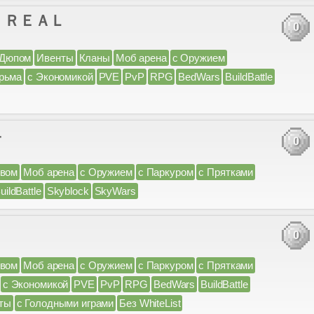
l.ru ＲＥＡＬ
0
 Дюпом
Ивенты
Кланы
Моб арена
с Оружием
рьма
с Экономикой
PVE
PvP
RPG
BedWars
BuildBattle
４
0
ивом
Моб арена
с Оружием
с Паркуром
с Прятками
uildBattle
Skyblock
SkyWars
0
ивом
Моб арена
с Оружием
с Паркуром
с Прятками
с Экономикой
PVE
PvP
RPG
BedWars
BuildBattle
ты
с Голодными играми
Без WhiteList