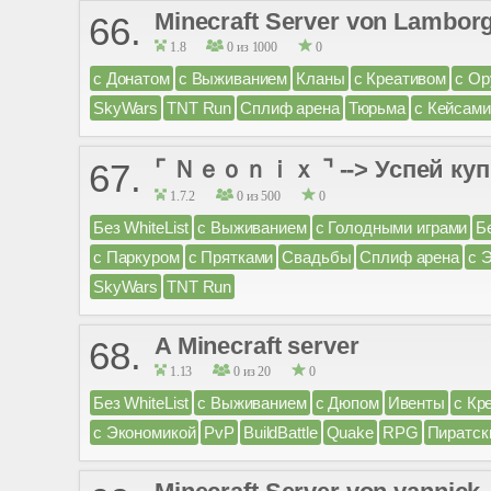
Minecraft Server von Lamborgi
66.
1.8
0 из 1000
0
с Донатом
с Выживанием
Кланы
с Креативом
с О
SkyWars
TNT Run
Сплиф арена
Тюрьма
с Кейсами
⌜ Ｎｅｏｎｉｘ ⌝ --> Успей купи
67.
1.7.2
0 из 500
0
Без WhiteList
с Выживанием
с Голодными играми
Б
с Паркуром
с Прятками
Свадьбы
Сплиф арена
с 
SkyWars
TNT Run
A Minecraft server
68.
1.13
0 из 20
0
Без WhiteList
с Выживанием
с Дюпом
Ивенты
с Кр
с Экономикой
PvP
BuildBattle
Quake
RPG
Пиратск