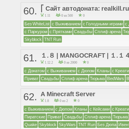
⎡ Сайт автодоната: realkil
60.
1.11
0 из 500
0
Без WhiteList
с Выживанием
с Голодными играми
с
с Паркуром
с Прятками
Свадьбы
Сплиф арена
Тю
Skyblock
TNT Run
１.８ | MANGOCRAFT | １.１
61.
1.12.2
0 из 2000
0
с Донатом
с Выживанием
с Дюпом
Кланы
с Креат
Приват
Свадьбы
Сплиф арена
Тюрьма
BedWars
B
A Minecraft Server
62.
1.8
0 из 2
0
с Выживанием
с Дюпом
Кланы
с Кейсами
с Креат
Пиратские
Приват
Свадьбы
Сплиф арена
Тюрьма
Quake
Skyblock
SkyWars
TNT Run
Без Дюпа
Ивен