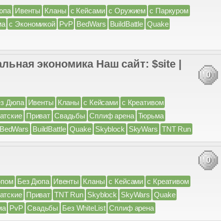
юпа
Ивенты
Кланы
с Кейсами
с Оружием
с Паркуром
ма
с Экономикой
PvP
BedWars
BuildBattle
Quake
альная экономика Наш сайт: $site |
0
з Дюпа
Ивенты
Кланы
с Кейсами
с Креативом
атские
Приват
Свадьбы
Сплиф арена
Тюрьма
BedWars
BuildBattle
Quake
Skyblock
SkyWars
TNT Run
0
юпом
Без Дюпа
Ивенты
Кланы
с Кейсами
с Креативом
атские
Приват
TNT Run
Skyblock
SkyWars
Quake
ма
PvP
Свадьбы
Без WhiteList
Сплиф арена