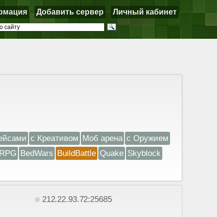
рмация
Добавить сервер
Личный кабинет
ейсами
с Креативом
Моб арена
с Оружием
RPG
BedWars
BuildBattle
Quake
Skyblock
212.22.93.72:25685