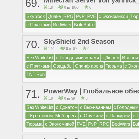
Minecraft Server von yannick
69.
1.8
0 из 1000
0
Skyblock
Quake
RPG
PvP
PVE
с Экономикой
Тюр
с Прятками
BedWars
BuildBattle
SkyShield 2nd Season
70.
1.10
0 из 69
0
Без WhiteList
с Голодными играми
с Дюпом
Ивенты
с Прятками
Свадьбы
Сплиф арена
Тюрьма
с Экон
TNT Run
PowerWay | Глобальное обн
71.
1.8
0 из 99
0
Без WhiteList
с Донатом
с Выживанием
с Голодным
с Креативом
Моб арена
с Оружием
с Паркуром
с 
Тюрьма
с Экономикой
PVE
PvP
RPG
BedWars
Bui