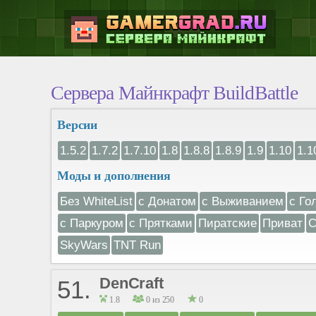
Сервера Майнкрафт BuildBattle
Версии
1.5.2
1.7.2
1.7.10
1.8
1.8.8
1.8.9
1.9
1.10
1.1
Моды и дополнения
Без WhiteList
с Донатом
с Выживанием
с Го
с Паркуром
с Прятками
Пиратские
Приват
С
SkyWars
TNT Run
DenCraft
51.
1.8
0 из 250
0