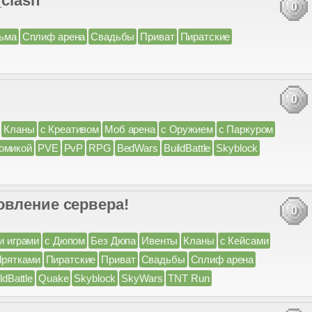
_clash
0
ьма
Сплиф арена
Свадьбы
Приват
Пиратские
0
Кланы
с Креативом
Моб арена
с Оружием
с Паркуром
омикой
PVE
PvP
RPG
BedWars
BuildBattle
Skyblock
овление сервера!
0
и играми
с Дюпом
Без Дюпа
Ивенты
Кланы
с Кейсами
Прятками
Пиратские
Приват
Свадьбы
Сплиф арена
ldBattle
Quake
Skyblock
SkyWars
TNT Run