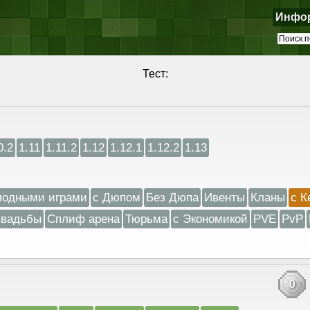
Инфо
Тест:
0.2
1.11
1.11.2
1.12
1.12.1
1.12.2
1.13
лодными играми
с Дюпом
Без Дюпа
Ивенты
Кланы
с К
вадьбы
Сплиф арена
Тюрьма
с Экономикой
PVE
PvP
0