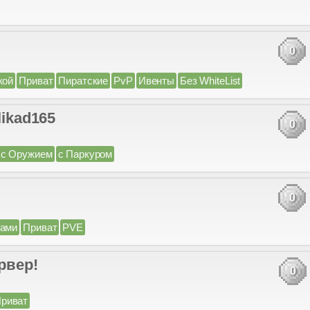
0
кой
Приват
Пиратские
PvP
Ивенты
Без WhiteList
likad165
0
с Оружием
с Паркуром
0
сами
Приват
PVE
ервер!
0
риват