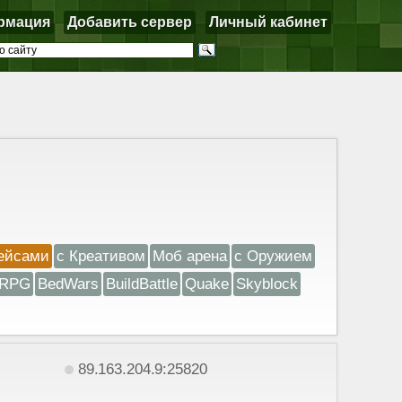
рмация
Добавить сервер
Личный кабинет
ейсами
с Креативом
Моб арена
с Оружием
RPG
BedWars
BuildBattle
Quake
Skyblock
89.163.204.9:25820