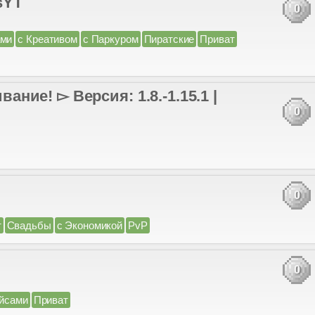
sYT
0
ами
с Креативом
с Паркуром
Пиратские
Приват
ие! ▻ Версия: 1.8.-1.15.1 |
0
0
т
Свадьбы
с Экономикой
PvP
0
ейсами
Приват