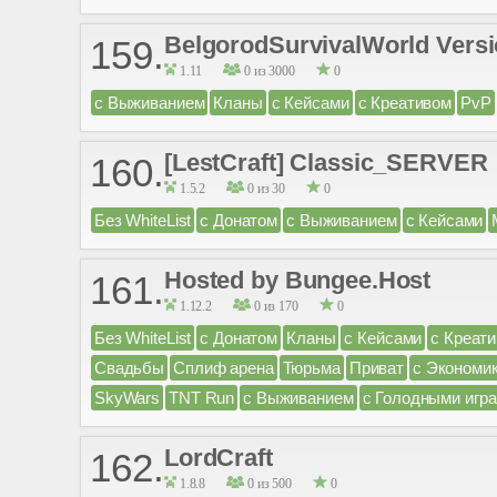
BelgorodSurvivalWorld Version
159.
1.11
0 из 3000
0
с Выживанием
Кланы
с Кейсами
с Креативом
PvP
[LestCraft] Classic_SERVER
160.
1.5.2
0 из 30
0
Без WhiteList
с Донатом
с Выживанием
с Кейсами
Hosted by Bungee.Host
161.
1.12.2
0 из 170
0
Без WhiteList
с Донатом
Кланы
с Кейсами
с Креат
Свадьбы
Сплиф арена
Тюрьма
Приват
с Экономи
SkyWars
TNT Run
с Выживанием
с Голодными игр
LordCraft
162.
1.8.8
0 из 500
0