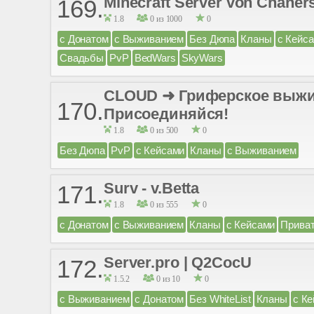
Minecraft Server von Chaner
169.
1.8
0 из 1000
0
с Донатом
с Выживанием
Без Дюпа
Кланы
с Кейс
Свадьбы
PvP
BedWars
SkyWars
CLOUD ➜ Гриферское выживан
170.
Присоединяйся!
1.8
0 из 500
0
Без Дюпа
PvP
с Кейсами
Кланы
с Выживанием
Surv - v.Betta
171.
1.8
0 из 555
0
с Донатом
с Выживанием
Кланы
с Кейсами
Прива
Server.pro | Q2CocU
172.
1.5.2
0 из 10
0
с Выживанием
с Донатом
Без WhiteList
Кланы
с К