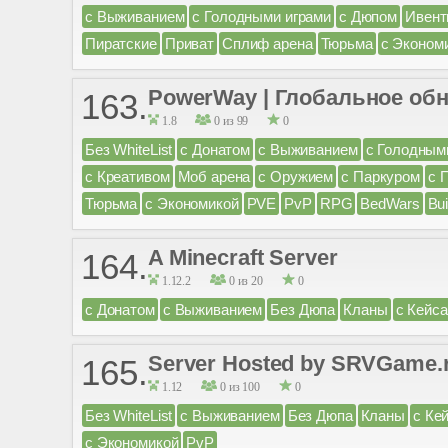
с Выживанием
с Голодными играми
с Дюпом
Ивен
Пиратские
Приват
Сплиф арена
Тюрьма
с Эконом
PowerWay | Глобальное обн
163.
1.8
0 из 99
0
Без WhiteList
с Донатом
с Выживанием
с Голодным
с Креативом
Моб арена
с Оружием
с Паркуром
с 
Тюрьма
с Экономикой
PVE
PvP
RPG
BedWars
Bui
A Minecraft Server
164.
1.12.2
0 из 20
0
с Донатом
с Выживанием
Без Дюпа
Кланы
с Кейс
Server Hosted by SRVGame.
165.
1.12
0 из 100
0
Без WhiteList
с Выживанием
Без Дюпа
Кланы
с Ке
с Экономикой
PvP