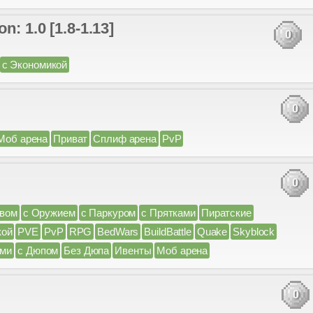
: 1.0 [1.8-1.13]
0
с Экономикой
0
Моб арена
Приват
Сплиф арена
PvP
0
ивом
с Оружием
с Паркуром
с Прятками
Пиратские
кой
PVE
PvP
RPG
BedWars
BuildBattle
Quake
Skyblock
ами
с Дюпом
Без Дюпа
Ивенты
Моб арена
0