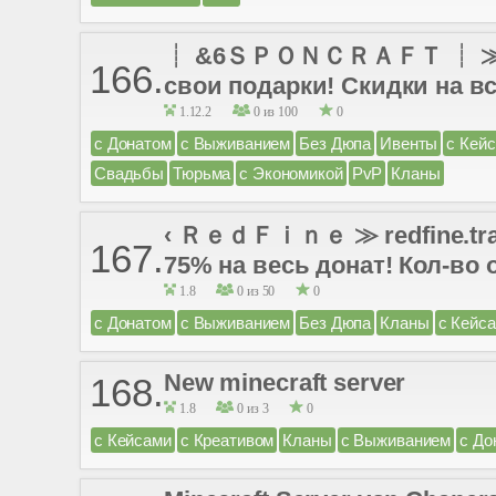
┊ &6ＳＰＯＮＣＲＡＦＴ ┊ ≫ Зале
166.
свои подарки! Скидки на вс
1.12.2
0 из 100
0
с Донатом
с Выживанием
Без Дюпа
Ивенты
с Кей
Свадьбы
Тюрьма
с Экономикой
PvP
Кланы
‹ ＲｅｄＦｉｎｅ ≫ redfine.trade
167.
75% на весь донат! Кол-во 
1.8
0 из 50
0
с Донатом
с Выживанием
Без Дюпа
Кланы
с Кейс
New minecraft server
168.
1.8
0 из 3
0
с Кейсами
с Креативом
Кланы
с Выживанием
с До