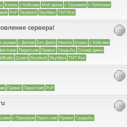
ты
Кланы
с Кейсами
Моб арена
с Оружием
с Прятками
икой
PvP
Skyblock
SkyWars
TNT Run
овление сервера!
0
и играми
с Дюпом
Без Дюпа
Ивенты
Кланы
с Кейсами
Прятками
Пиратские
Приват
Свадьбы
Сплиф арена
ldBattle
Quake
Skyblock
SkyWars
TNT Run
0
ами
Приват
Пиратские
PvP
ru
0
йсами
с Паркуром
Пиратские
Приват
Свадьбы