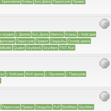
с Креативом
Кланы
Без Дюпа
Пиратские
Приват
0
и играми
с Дюпом
Без Дюпа
Ивенты
Кланы
с Кейсами
Прятками
Пиратские
Приват
Свадьбы
Сплиф арена
ldBattle
Quake
Skyblock
SkyWars
TNT Run
0
ны
с Кейсами
Моб арена
с Оружием
с Паркуром
P
0
Пиратские
Приват
Свадьбы
PvP
BedWars
SkyWars