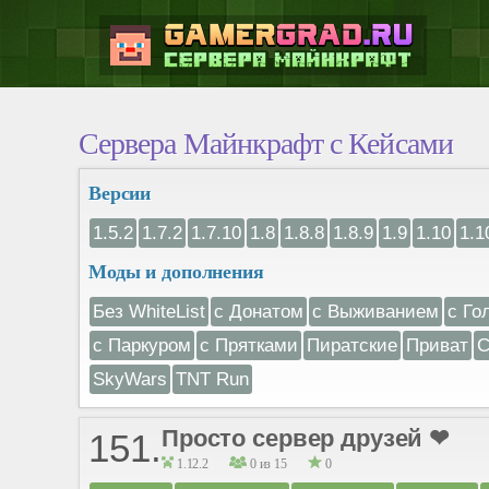
Сервера Майнкрафт с Кейсами
Версии
1.5.2
1.7.2
1.7.10
1.8
1.8.8
1.8.9
1.9
1.10
1.1
Моды и дополнения
Без WhiteList
с Донатом
с Выживанием
с Го
с Паркуром
с Прятками
Пиратские
Приват
С
SkyWars
TNT Run
Просто сервер друзей ❤
151.
1.12.2
0 из 15
0