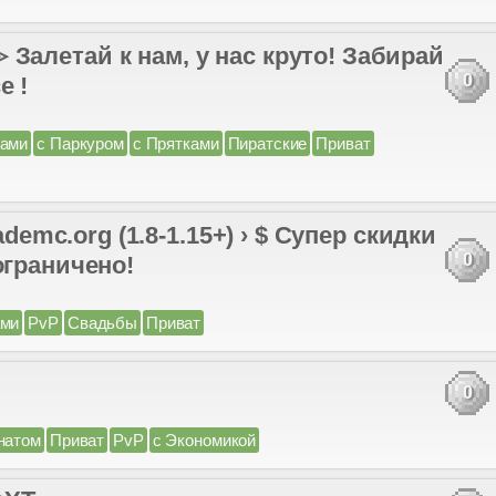
тай к нам, у нас круто! Забирай
0
е !
сами
с Паркуром
с Прятками
Пиратские
Приват
mc.org (1.8-1.15+) › $ Супер скидки
0
ограничено!
ами
PvP
Свадьбы
Приват
0
натом
Приват
PvP
с Экономикой