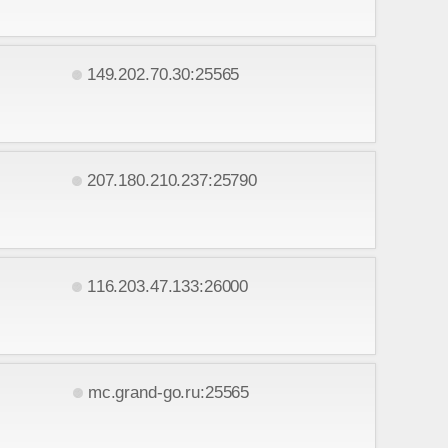
149.202.70.30:25565
207.180.210.237:25790
116.203.47.133:26000
mc.grand-go.ru:25565