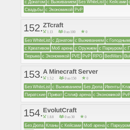
с Донатом
с Выживанием
Без WhiteList
с Кейсами
Свадьбы
с Экономикой
PvP
ZTcraft
152.
1.13
0 из 100
0
Без WhiteList
с Донатом
с Выживанием
с Голодным
с Креативом
Моб арена
с Оружием
с Паркуром
с 
Тюрьма
с Экономикой
PVE
PvP
RPG
BedWars
Bui
A Minecraft Server
153.
1.5.2
0 из 150
0
Без WhiteList
с Выживанием
Без Дюпа
Ивенты
Кла
Пиратские
Приват
Сплиф арена
с Экономикой
Pv
EvolutCraft
154.
1.8.8
0 из 30
0
Без Дюпа
Кланы
с Кейсами
Моб арена
с Паркуром