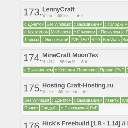
LennyCraft
173.
1.10
0 из 1
0
с Донатом
Без WhiteList
с Выживанием
с Голодным
с Креативом
Моб арена
с Оружием
с Паркуром
с 
Тюрьма
с Экономикой
PVE
PvP
RPG
BedWars
Bui
MineCraft MoonTex
174.
1.12.2
0 из 70
0
с Выживанием
с Кейсами
Пиратские
Приват
PvP
Hosting Craft-Hosting.ru
175.
1.5.2
0 из 1000
0
Без WhiteList
с Донатом
с Выживанием
Ивенты
Кл
Приват
Свадьбы
с Экономикой
PvP
Hick's Freebuild [1.8 - 1.14] 
176.