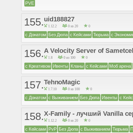
PVE
uid188827
155.
1.12.2
0 из 20
0
с Донатом
Без Дюпа
с Кейсами
Тюрьма
с Экономи
A Velocity Server of Sametce
156.
1.8
0 из 100
0
с Креативом
Ивенты
Кланы
с Кейсами
Моб арена
TehnoMagic
157.
1.7.10
0 из 100
0
с Донатом
с Выживанием
Без Дюпа
Ивенты
с Кей
X-Family - лучший Vanilla с
158.
1.12.2
0 из 20
0
с Кейсами
PvP
Без Дюпа
с Выживанием
Тюрьма
П