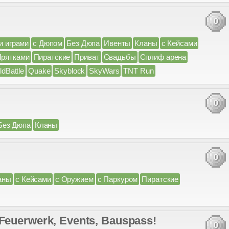
0
и играми
с Дюпом
Без Дюпа
Ивенты
Кланы
с Кейсами
Прятками
Пиратские
Приват
Свадьбы
Сплиф арена
ldBattle
Quake
Skyblock
SkyWars
TNT Run
0
Без Дюпа
Кланы
0
аны
с Кейсами
с Оружием
с Паркуром
Пиратские
// Feuerwerk, Events, Bauspass!
0