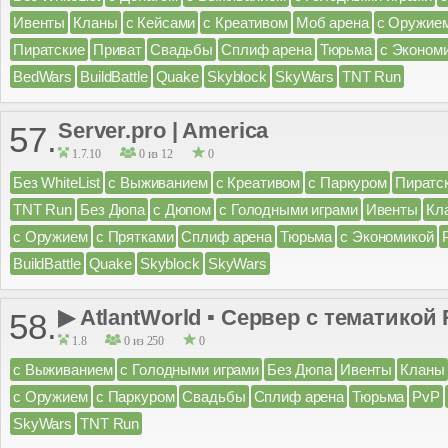
Ивенты
Кланы
с Кейсами
с Креативом
Моб арена
с Оружие
Пиратские
Приват
Свадьбы
Сплиф арена
Тюрьма
с Эконом
BedWars
BuildBattle
Quake
Skyblock
SkyWars
TNT Run
Server.pro | America
57.
1.7.10
0 из 12
0
Без WhiteList
с Выживанием
с Креативом
с Паркуром
Пиратс
TNT Run
Без Дюпа
с Дюпом
с Голодными играми
Ивенты
Кл
с Оружием
с Прятками
Сплиф арена
Тюрьма
с Экономикой
BuildBattle
Quake
Skyblock
SkyWars
▶ AtlantWorld ▪ Сервер с тематикой 
58.
1.8
0 из 250
0
с Выживанием
с Голодными играми
Без Дюпа
Ивенты
Кланы
с Оружием
с Паркуром
Свадьбы
Сплиф арена
Тюрьма
PvP
SkyWars
TNT Run