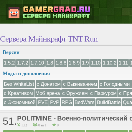
Сервера Майнкрафт TNT Run
Версии
1.5.2
1.7.2
1.7.10
1.8
1.8.8
1.8.9
1.9
1.10
1.10.2
1.11
Моды и дополнения
Без WhiteList
с Донатом
с Выживанием
с Голодными 
с Креативом
Моб арена
с Оружием
с Паркуром
с Пр
с Экономикой
PVE
PvP
RPG
BedWars
BuildBattle
Qua
POLITMINE - Военно-политический 
51.
1.12
0 из 1
0