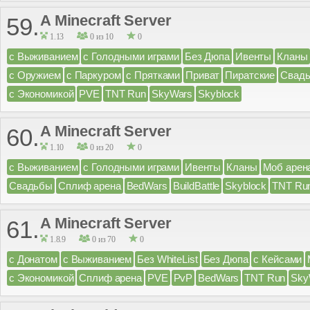
A Minecraft Server
59.
1.13
0 из 10
0
с Выживанием
с Голодными играми
Без Дюпа
Ивенты
Кланы
с Оружием
с Паркуром
с Прятками
Приват
Пиратские
Свад
с Экономикой
PVE
TNT Run
SkyWars
Skyblock
A Minecraft Server
60.
1.10
0 из 20
0
с Выживанием
с Голодными играми
Ивенты
Кланы
Моб арен
Свадьбы
Сплиф арена
BedWars
BuildBattle
Skyblock
TNT Ru
A Minecraft Server
61.
1.8.9
0 из 70
0
с Донатом
с Выживанием
Без WhiteList
Без Дюпа
с Кейсами
с Экономикой
Сплиф арена
PVE
PvP
BedWars
TNT Run
Sky