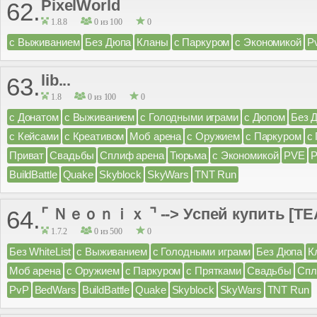
PixelWorld
62.
1.8.8
0 из 100
0
с Выживанием
Без Дюпа
Кланы
с Паркуром
с Экономикой
P
lib...
63.
1.8
0 из 100
0
с Донатом
с Выживанием
с Голодными играми
с Дюпом
Без 
с Кейсами
с Креативом
Моб арена
с Оружием
с Паркуром
с
Приват
Свадьбы
Сплиф арена
Тюрьма
с Экономикой
PVE
BuildBattle
Quake
Skyblock
SkyWars
TNT Run
⌜ Ｎｅｏｎｉｘ ⌝ --> Успей купить [TEA
64.
1.7.2
0 из 500
0
Без WhiteList
с Выживанием
с Голодными играми
Без Дюпа
К
Моб арена
с Оружием
с Паркуром
с Прятками
Свадьбы
Спл
PvP
BedWars
BuildBattle
Quake
Skyblock
SkyWars
TNT Run