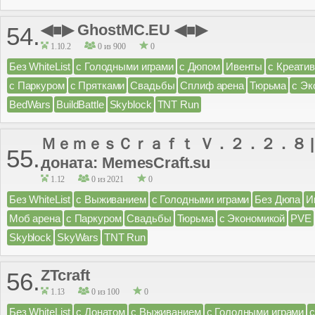
◀■▶ GhostMC.EU ◀■▶
54.
1.10.2
0 из 900
0
Без WhiteList
с Голодными играми
с Дюпом
Ивенты
с Креати
с Паркуром
с Прятками
Свадьбы
Сплиф арена
Тюрьма
с Эк
BedWars
BuildBattle
Skyblock
TNT Run
ＭｅｍｅｓＣｒａｆｔ Ｖ．２．２．８ | Са
55.
доната: MemesCraft.su
1.12
0 из 2021
0
Без WhiteList
с Выживанием
с Голодными играми
Без Дюпа
И
Моб арена
с Паркуром
Свадьбы
Тюрьма
с Экономикой
PVE
Skyblock
SkyWars
TNT Run
ZTcraft
56.
1.13
0 из 100
0
Без WhiteList
с Донатом
с Выживанием
с Голодными играми