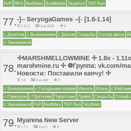
PvP
RPG
BedWars
BuildBattle
Skyblock
TNT Run
-]-- SeryogaGames --[- [1.8-1.14]
77.
1.11.2
0 из 2020
0
с Донатом
с Выживанием
с Дюпом
Свадьбы
Сплиф арена
B
с Экономикой
✢MARSHMELLOWMINE ✢ 1.8x - 1.11x
marshmine.ru ✢ ❆Группа: vk.com/ma
78.
Новости: Поставили капчу! ✢
1.8
0 из 400
0
с Выживанием
с Голодными играми
Ивенты
Кланы
с Кейсам
с Паркуром
с Прятками
Пиратские
Приват
Свадьбы
Сплиф 
с Экономикой
PvP
BedWars
TNT Run
SkyWars
Myarena New Server
79.
1.7.2
0 из 5
0