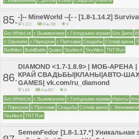
с Выживанием
с Дюпом
Кланы
Свадьбы
Ивенты
-]-- MineWorld --[- - [1.8-1.14.2] Surv
85.
1.12.2
0 из 250
0
Без WhiteList
с Выживанием
с Голодными играми
Без Дюпа
И
с Оружием
с Паркуром
с Прятками
Свадьбы
Сплиф арена
Т
BedWars
BuildBattle
Quake
Skyblock
SkyWars
TNT Run
DIAMOND <1.7-1.8.9> | МОБ-АРЕНА 
КРАЙ СВАДЬБЫ|КЛАНЫ|АВТО-ША
86.
GAMES| vk.com/ru_diamond
1.8.9
0 из 857
0
Без WhiteList
с Выживанием
с Голодными играми
Ивенты
Кл
с Паркуром
с Прятками
Свадьбы
Сплиф арена
с Экономико
Skyblock
TNT Run
SemenFedor [1.8-1.17.*] Уникальная