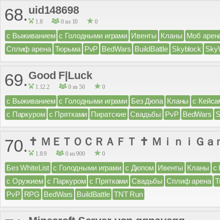
uid148698
68.
1.8
0 из 10
0
с Выживанием
с Голодными играми
Ивенты
Кланы
Моб арен
Сплиф арена
Тюрьма
PvP
BedWars
BuildBattle
Skyblock
Sky
Good F|Luck
69.
1.12.2
0 из 50
0
с Выживанием
с Голодными играми
Без Дюпа
Кланы
с Кейса
с Паркуром
с Прятками
Пиратские
Свадьбы
PvP
BedWars
S
✝ ＭＥＴＯＣＲＡＦＴ ✝ ＭｉｎｉＧａ
70.
1.8.9
0 из 900
0
Без WhiteList
с Голодными играми
с Дюпом
Ивенты
Кланы
с
с Оружием
с Паркуром
с Прятками
Свадьбы
Сплиф арена
Т
PvP
RPG
BedWars
BuildBattle
TNT Run