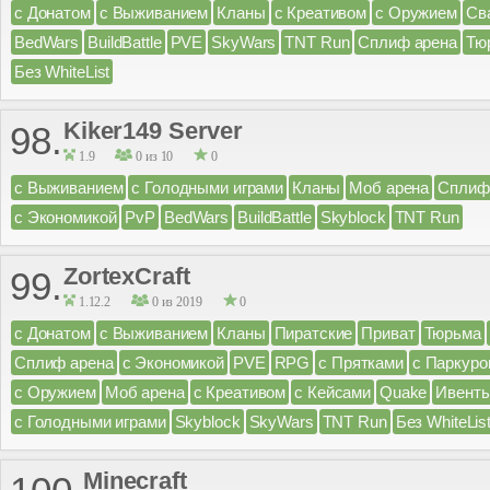
с Донатом
с Выживанием
Кланы
с Креативом
с Оружием
Св
BedWars
BuildBattle
PVE
SkyWars
TNT Run
Сплиф арена
Тю
Без WhiteList
Kiker149 Server
98.
1.9
0 из 10
0
с Выживанием
с Голодными играми
Кланы
Моб арена
Сплиф
с Экономикой
PvP
BedWars
BuildBattle
Skyblock
TNT Run
ZortexCraft
99.
1.12.2
0 из 2019
0
с Донатом
с Выживанием
Кланы
Пиратские
Приват
Тюрьма
Сплиф арена
с Экономикой
PVE
RPG
с Прятками
с Паркуро
с Оружием
Моб арена
с Креативом
с Кейсами
Quake
Ивент
с Голодными играми
Skyblock
SkyWars
TNT Run
Без WhiteLis
Minecraft