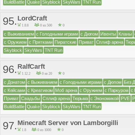
BuildBattle
Quake
Skyblock
SkyWars
TNT Run
LordCraft
95.
1.8.8
0 из 500
0
с Выживанием
с Голодными играми
с Дюпом
Ивенты
Кланы
с Оружием
с Прятками
Пиратские
Приват
Сплиф арена
Тюр
Skyblock
SkyWars
TNT Run
RalfCarft
96.
1.12.2
0 из 20
0
с Донатом
с Выживанием
с Голодными играми
с Дюпом
Без 
с Кейсами
с Креативом
Моб арена
с Оружием
с Паркуром
с
Приват
Свадьбы
Сплиф арена
Тюрьма
с Экономикой
PVE
BuildBattle
Quake
Skyblock
SkyWars
TNT Run
Minecraft Server von Lamborgilli
97.
1.8
0 из 1000
0