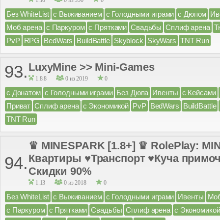
1.10
0 из 350
0
Без WhiteList
с Выживанием
с Голодными играми
с Дюпом
Ив
Моб арена
с Паркуром
с Прятками
Свадьбы
Сплиф арена
Т
PvP
RPG
BedWars
BuildBattle
Skyblock
SkyWars
TNT Run
LuxyMine >> Mini-Games
93.
1.8.8
0 из 2019
0
с Донатом
с Голодными играми
Без Дюпа
Ивенты
с Кейсами
Приват
Сплиф арена
с Экономикой
PvP
BedWars
BuildBattle
TNT Run
♛ MINESPARK [1.8+] ♛ RolePlay: M
Квартиры ♥Транспорт ♥Куча примо
94.
Скидки 90%
1.13
0 из 2018
0
Без WhiteList
с Выживанием
с Голодными играми
Ивенты
Моб
с Паркуром
с Прятками
Свадьбы
Сплиф арена
с Экономико