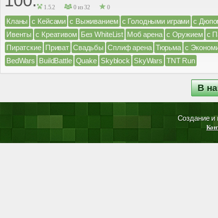
100.
1.5.2
0 из 32
0
Кланы
с Кейсами
с Выживанием
с Голодными играми
с Дюпо
Ивенты
с Креативом
Без WhiteList
Моб арена
с Оружием
с 
Пиратские
Приват
Свадьбы
Сплиф арена
Тюрьма
с Эконом
BedWars
BuildBattle
Quake
Skyblock
SkyWars
TNT Run
В н
Создание и
Кон