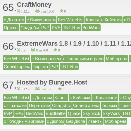
CraftMoney
65.
1.12.2
0 из 1000
0
с Донатом
с Выживанием
Без WhiteList
Кланы
с Кейсами
с П
Приват
Свадьбы
PvP
PVE
TNT Run
BedWars
ExtremeWars 1.8 / 1.9 / 1.10 / 1.11 / 1.1
66.
1.9
0 из 400
0
Без WhiteList
с Выживанием
с Голодными играми
Моб арена
Сплиф арена
Тюрьма
PvP
TNT Run
Hosted by Bungee.Host
67.
1.12.2
0 из 170
0
Без WhiteList
с Донатом
Кланы
с Кейсами
с Креативом
с Ор
с Прятками
Пиратские
Свадьбы
Сплиф арена
Тюрьма
Прив
PvP
RPG
BedWars
BuildBattle
Quake
Skyblock
SkyWars
TNT
с Голодными играми
с Дюпом
Без Дюпа
Ивенты
Моб арена