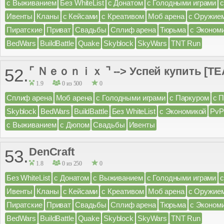
с Выживанием
Без WhiteList
с Донатом
с Голодными играми
Ивенты
Кланы
с Кейсами
с Креативом
Моб арена
с Оружие
Пиратские
Приват
Свадьбы
Сплиф арена
Тюрьма
с Эконом
BedWars
BuildBattle
Quake
Skyblock
SkyWars
TNT Run
⌜ Ｎｅｏｎｉｘ ⌝ --> Успей купить [TEA
52.
1.9
0 из 500
0
Сплиф арена
Моб арена
с Голодными играми
с Паркуром
с 
Skyblock
BedWars
BuildBattle
Без WhiteList
с Экономикой
PvP
с Выживанием
с Дюпом
Свадьбы
Ивенты
DenCraft
53.
1.8
0 из 250
0
Без WhiteList
с Донатом
с Выживанием
с Голодными играми
Ивенты
Кланы
с Кейсами
с Креативом
Моб арена
с Оружие
Пиратские
Приват
Свадьбы
Сплиф арена
Тюрьма
с Эконом
BedWars
BuildBattle
Quake
Skyblock
SkyWars
TNT Run