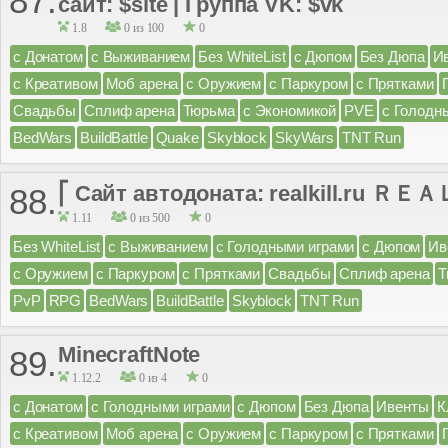
87.
сайт: $site | Группа VK: $vk
1.8
0 из 100
0
с Донатом
с Выживанием
Без WhiteList
с Дюпом
Без Дюпа
И
с Креативом
Моб арена
с Оружием
с Паркуром
с Прятками
Свадьбы
Сплиф арена
Тюрьма
с Экономикой
PVE
с Голодн
BedWars
BuildBattle
Quake
Skyblock
SkyWars
TNT Run
⎡ Сайт автодоната: realkill.ru ＲＥＡ
88.
1.11
0 из 500
0
Без WhiteList
с Выживанием
с Голодными играми
с Дюпом
Ив
с Оружием
с Паркуром
с Прятками
Свадьбы
Сплиф арена
Т
PvP
RPG
BedWars
BuildBattle
Skyblock
TNT Run
MinecraftNote
89.
1.12.2
0 из 4
0
с Донатом
с Голодными играми
с Дюпом
Без Дюпа
Ивенты
К
с Креативом
Моб арена
с Оружием
с Паркуром
с Прятками