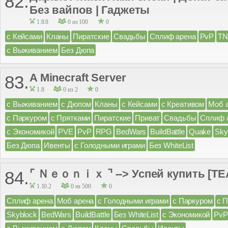
82.
Без вайпов | Гаджеты
1.8.8
0 из 100
0
с Кейсами
Кланы
Пиратские
Свадьбы
Сплиф арена
PvP
TN
с Выживанием
Без Дюпа
A Minecraft Server
83.
1.8
0 из 2
0
с Выживанием
с Дюпом
Кланы
с Кейсами
с Креативом
Моб 
с Паркуром
с Прятками
Пиратские
Приват
Свадьбы
Сплиф 
с Экономикой
PVE
PvP
RPG
BedWars
BuildBattle
Quake
Sky
Без Дюпа
Ивенты
с Голодными играми
Без WhiteList
⌜ Ｎｅｏｎｉｘ ⌝ --> Успей купить [TEA
84.
1.10.2
0 из 500
0
Сплиф арена
Моб арена
с Голодными играми
с Паркуром
с 
Skyblock
BedWars
BuildBattle
Без WhiteList
с Экономикой
PvP