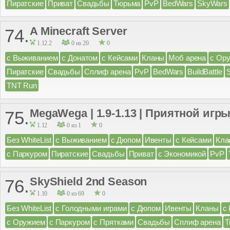
Пиратские
Приват
Свадьбы
Тюрьма
PvP
BedWars
SkyWars
A Minecraft Server
74.
1.12.2
0 из 20
0
с Выживанием
с Донатом
с Кейсами
Кланы
Моб арена
с Ор
Пиратские
Свадьбы
Сплиф арена
PvP
BedWars
BuildBattle
TNT Run
MegaWega | 1.9-1.13 | Приятной игры
75.
1.12
0 из 1
0
Без WhiteList
с Выживанием
с Дюпом
Ивенты
с Кейсами
Кла
с Паркуром
Пиратские
Свадьбы
Приват
с Экономикой
PvP
SkyShield 2nd Season
76.
1.10
0 из 69
0
Без WhiteList
с Голодными играми
с Дюпом
Ивенты
Кланы
с
с Оружием
с Паркуром
с Прятками
Свадьбы
Сплиф арена
Т