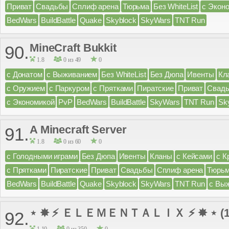
Приват
Свадьбы
Сплиф арена
Тюрьма
Без WhiteList
с Экон
BedWars
BuildBattle
Quake
Skyblock
SkyWars
TNT Run
MineCraft Bukkit
90.
1.8
0 из 49
0
с Донатом
с Выживанием
Без WhiteList
Без Дюпа
Ивенты
Кл
с Оружием
с Паркуром
с Прятками
Пиратские
Приват
Свад
с Экономикой
PvP
BedWars
BuildBattle
SkyWars
TNT Run
Sk
A Minecraft Server
91.
1.8
0 из 60
0
с Голодными играми
Без Дюпа
Ивенты
Кланы
с Кейсами
с К
с Прятками
Пиратские
Приват
Свадьбы
Сплиф арена
Тюрь
BedWars
BuildBattle
Quake
Skyblock
SkyWars
TNT Run
с Вы
⋆ ✸ ⚡ ＥＬＥＭＥＮＴＡＬＩＸ ⚡ ✸ ⋆ (1.8
92.