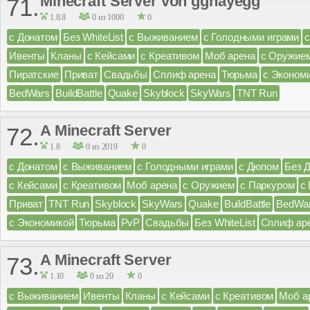
Minecraft Server von ggnayegg
71.
1.8.8
0 из 1000
0
с Донатом
Без WhiteList
с Выживанием
с Голодными играми
Ивенты
Кланы
с Кейсами
с Креативом
Моб арена
с Оружие
Пиратские
Приват
Свадьбы
Сплиф арена
Тюрьма
с Эконом
BedWars
BuildBattle
Quake
Skyblock
SkyWars
TNT Run
A Minecraft Server
72.
1.8
0 из 2019
0
с Донатом
с Выживанием
с Голодными играми
с Дюпом
Без 
с Кейсами
с Креативом
Моб арена
с Оружием
с Паркуром
с
Приват
TNT Run
Skyblock
SkyWars
Quake
BuildBattle
BedWa
с Экономикой
Тюрьма
PvP
Свадьбы
Без WhiteList
Сплиф ар
A Minecraft Server
73.
1.10
0 из 20
0
с Выживанием
Ивенты
Кланы
с Кейсами
с Креативом
Моб а