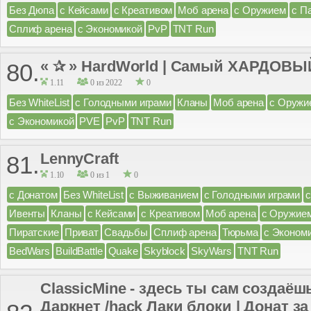
Без Дюпа
с Кейсами
с Креативом
Моб арена
с Оружием
с П
Сплиф арена
с Экономикой
PvP
TNT Run
« ✰ » HardWorld | Самый ХАРДОВЫЙ
80.
1.11
0 из 2022
0
Без WhiteList
с Голодными играми
Кланы
Моб арена
с Оружи
с Экономикой
PVE
PvP
TNT Run
LennyCraft
81.
1.10
0 из 1
0
с Донатом
Без WhiteList
с Выживанием
с Голодными играми
Ивенты
Кланы
с Кейсами
с Креативом
Моб арена
с Оружие
Пиратские
Приват
Свадьбы
Сплиф арена
Тюрьма
с Эконом
BedWars
BuildBattle
Quake
Skyblock
SkyWars
TNT Run
ClassicMine - здесь ты сам создаёш
Даркнет /hack Лаки блоки | Донат за