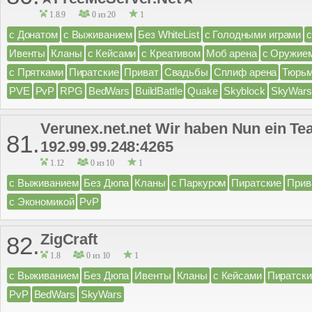
1.8.9
0 из 20
1
с Донатом
с Выживанием
Без WhiteList
с Голодными играми
Ивенты
Кланы
с Кейсами
с Креативом
Моб арена
с Оружие
с Прятками
Пиратские
Приват
Свадьбы
Сплиф арена
Тюрь
PVE
PvP
RPG
BedWars
BuildBattle
Quake
Skyblock
SkyWars
Verunex.net.net Wir haben Nun ein Te
81.
192.99.99.248:4265
1.12
0 из 10
1
с Выживанием
Без Дюпа
Кланы
с Паркуром
Пиратские
Прив
с Экономикой
PvP
ZigCraft
82.
1.8
0 из 10
1
с Выживанием
Без Дюпа
Ивенты
Кланы
с Кейсами
Пиратски
PvP
BedWars
SkyWars