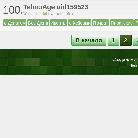
TehnoAge uid159523
100.
1.7.10
0 из 100
1
с Донатом
Без Дюпа
Ивенты
с Кейсами
Приват
Пиратские
В начало
1
2
Создание и
Кон