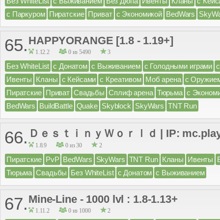
Без WhiteList
с Выживанием
Без Дюпа
Ивенты
Кланы
с Кейс
с Паркуром
Пиратские
Приват
с Экономикой
BedWars
SkyWa
HAPPYORANGE [1.8 - 1.19+]
65.
1.12.2
0 из 5490
3
Без WhiteList
с Донатом
с Выживанием
с Голодными играми
Ивенты
Кланы
с Кейсами
с Креативом
Моб арена
с Оружие
Пиратские
Приват
Свадьбы
Сплиф арена
Тюрьма
с Эконом
BedWars
BuildBattle
Quake
Skyblock
SkyWars
TNT Run
ＤｅｓｔｉｎｙＷｏｒｌｄ | IP: mc.play-dw.
66.
1.8.9
0 из 30
2
Пиратские
PvP
BedWars
SkyWars
TNT Run
Кланы
Ивенты
Тюрьма
Свадьбы
Без WhiteList
с Донатом
с Выживанием
Mine-Line - 1000 lvl : 1.8-1.13+
67.
1.11.2
0 из 1000
2