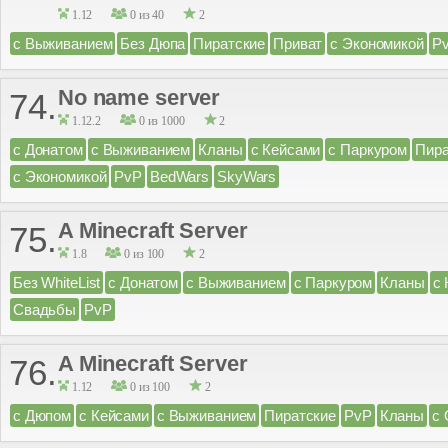
1.12
0 из 40
2
с Выживанием
Без Дюпа
Пиратские
Приват
с Экономикой
P
No name server
74.
1.12.2
0 из 1000
2
с Донатом
с Выживанием
Кланы
с Кейсами
с Паркуром
Пира
с Экономикой
PvP
BedWars
SkyWars
A Minecraft Server
75.
1.8
0 из 100
2
Без WhiteList
с Донатом
с Выживанием
с Паркуром
Кланы
с
Свадьбы
PvP
A Minecraft Server
76.
1.12
0 из 100
2
с Дюпом
с Кейсами
с Выживанием
Пиратские
PvP
Кланы
с