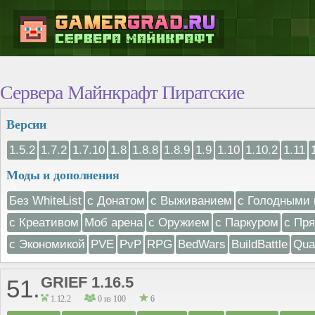
Сервера Майнкрафт Пиратские
Версии
1.5.2
1.7.2
1.7.10
1.8
1.8.8
1.8.9
1.9
1.10
1.10.2
1.11
Моды и дополнения
Без WhiteList
с Донатом
с Выживанием
с Голодными 
с Креативом
Моб арена
с Оружием
с Паркуром
с Пр
с Экономикой
PVE
PvP
RPG
BedWars
BuildBattle
Qua
GRIEF 1.16.5
51.
1.12.2
0 из 100
6