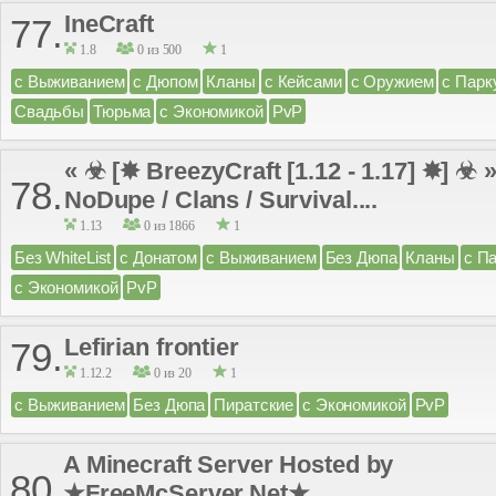
IneCraft
77.
1.8
0 из 500
1
с Выживанием
с Дюпом
Кланы
с Кейсами
с Оружием
с Парк
Свадьбы
Тюрьма
с Экономикой
PvP
« ☣ [✸ BreezyCraft [1.12 - 1.17] ✸] 
78.
NoDupe / Clans / Survival....
1.13
0 из 1866
1
Без WhiteList
с Донатом
с Выживанием
Без Дюпа
Кланы
с П
с Экономикой
PvP
Lefirian frontier
79.
1.12.2
0 из 20
1
с Выживанием
Без Дюпа
Пиратские
с Экономикой
PvP
A Minecraft Server Hosted by
80.
★FreeMcServer.Net★