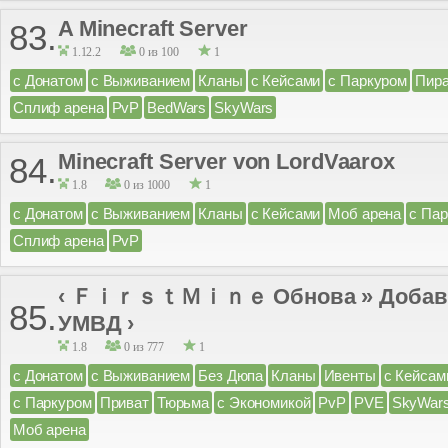
A Minecraft Server
83.
1.12.2
0 из 100
1
с Донатом
с Выживанием
Кланы
с Кейсами
с Паркуром
Пира
Сплиф арена
PvP
BedWars
SkyWars
Minecraft Server von LordVaarox
84.
1.8
0 из 1000
1
с Донатом
с Выживанием
Кланы
с Кейсами
Моб арена
с Па
Сплиф арена
PvP
‹ ＦｉｒｓｔＭｉｎｅ Обнова » Добави
85.
УМВД ›
1.8
0 из 777
1
с Донатом
с Выживанием
Без Дюпа
Кланы
Ивенты
с Кейсам
с Паркуром
Приват
Тюрьма
с Экономикой
PvP
PVE
SkyWar
Моб арена