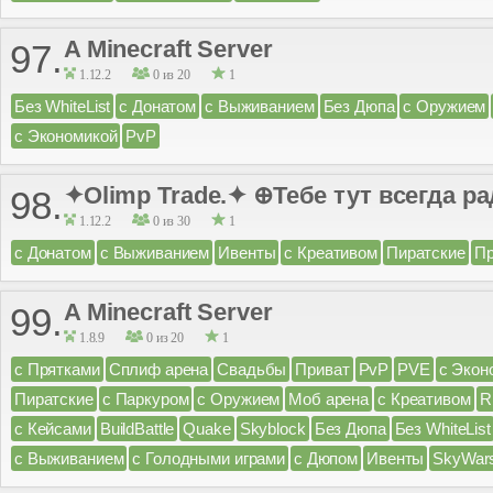
A Minecraft Server
97.
1.12.2
0 из 20
1
Без WhiteList
с Донатом
с Выживанием
Без Дюпа
с Оружием
с Экономикой
PvP
✦Olimp Trade.✦ ⊕Тебе тут всегда р
98.
1.12.2
0 из 30
1
с Донатом
с Выживанием
Ивенты
с Креативом
Пиратские
Пр
A Minecraft Server
99.
1.8.9
0 из 20
1
с Прятками
Сплиф арена
Свадьбы
Приват
PvP
PVE
с Экон
Пиратские
с Паркуром
с Оружием
Моб арена
с Креативом
R
с Кейсами
BuildBattle
Quake
Skyblock
Без Дюпа
Без WhiteList
с Выживанием
с Голодными играми
с Дюпом
Ивенты
SkyWar