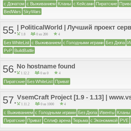
с Донатом
с Выживанием
Кланы
с Кейсами
Пиратские
Прив
BedWars
SkyWars
| PoliticalWorld | Лучший проект сервер
55.
1.8
0 из 200
4
Без WhiteList
с Выживанием
с Голодными играми
Без Дюпа
И
PvP
BuildBattle
No hostname found
56.
1.12.2
0 из 0
4
Пиратские
Без WhiteList
Приват
VsemCraft Project [1.9 - 1.13] | www.v
57.
1.11.2
0 из 1000
4
с Выживанием
с Голодными играми
Без Дюпа
Ивенты
Кланы
Пиратские
Приват
Сплиф арена
Тюрьма
с Экономикой
PVE