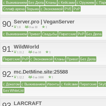
с Выживанием
Без Дюпа
Кланы
с Кейсами
с Оружием
с Пар
Сплиф арена
Тюрьма
с Экономикой
PVE
PvP
Server.pro | VeganServer
90.
1.8
0 из 10
1
с Выживанием
Приват
Свадьбы
Пиратские
PvP
Без Дюпа
WildWorld
91.
1.11.2
0 из 10
1
Пиратские
PvP
с Экономикой
Кланы
Приват
Без Дюпа
mc.DetMine.site:25588
92.
1.12.2
0 из 1000
1
с Донатом
с Выживанием
Ивенты
с Кейсами
Пиратские
Skyb
Без WhiteList
LARCRAFT
93.