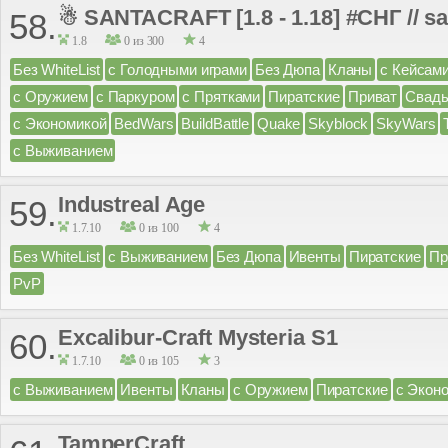
☃ SANTACRAFT [1.8 - 1.18] #СНГ // s
58.
1.8
0 из 300
4
Без WhiteList
с Голодными играми
Без Дюпа
Кланы
с Кейсам
с Оружием
с Паркуром
с Прятками
Пиратские
Приват
Свад
с Экономикой
BedWars
BuildBattle
Quake
Skyblock
SkyWars
с Выживанием
Industreal Age
59.
1.7.10
0 из 100
4
Без WhiteList
с Выживанием
Без Дюпа
Ивенты
Пиратские
Пр
PvP
Excalibur-Craft Mysteria S1
60.
1.7.10
0 из 105
3
с Выживанием
Ивенты
Кланы
с Оружием
Пиратские
с Экон
TamperCraft