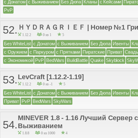
с Донатом
с Выживанием
Без Дюпа
Кланы
с Кейсами
Пират
PvP
ＨＹＤＲＡＧＲＩＥＦ | Номер №1 Гри
52.
1.12.2
0 из 1
5
Без WhiteList
с Донатом
с Выживанием
Без Дюпа
Ивенты
Кл
с Оружием
с Паркуром
с Прятками
Пиратские
Приват
Свад
с Экономикой
PvP
BedWars
BuildBattle
Quake
Skyblock
SkyW
LevCraft [1.12.2-1.19]
53.
1.12.2
0 из -1
5
Без WhiteList
с Донатом
с Выживанием
Без Дюпа
Ивенты
Кл
Приват
PvP
BedWars
SkyWars
MINEVER 1.8 - 1.16 Лучший Сервер 
54.
Выживанием
1.8.8
0 из 1000
4