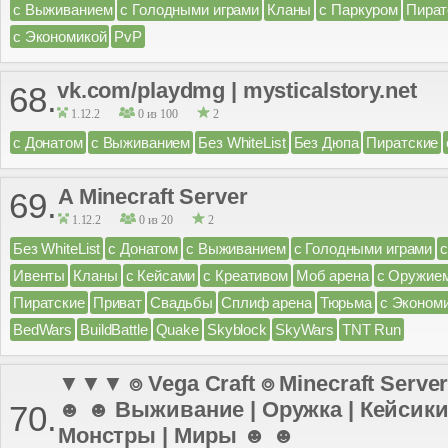
с Выживанием
с Голодными играми
Кланы
с Паркуром
Пират
с Экономикой
PvP
vk.com/playdmg | mysticalstory.net
68.
1.12.2
0 из 100
2
с Донатом
с Выживанием
Без WhiteList
Без Дюпа
Пиратские
A Minecraft Server
69.
1.12.2
0 из 20
2
Без WhiteList
с Донатом
с Выживанием
с Голодными играми
Ивенты
Кланы
с Кейсами
с Креативом
Моб арена
с Оружие
Пиратские
Приват
Свадьбы
Сплиф арена
Тюрьма
с Эконом
BedWars
BuildBattle
Quake
Skyblock
SkyWars
TNT Run
▼▼▼ ⌾ Vega Craft ⌾ Minecraft Server
☻ ☻ Выживание | Оружка | Кейсики 
70.
Монстры | Миры ☻ ☻