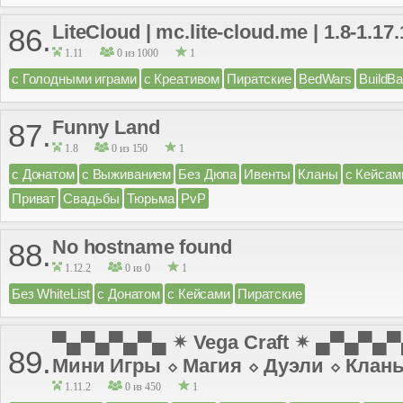
LiteCloud | mc.lite-cloud.me | 1.8-1.17.
86.
1.11
0 из 1000
1
с Голодными играми
с Креативом
Пиратские
BedWars
BuildBa
Funny Land
87.
1.8
0 из 150
1
с Донатом
с Выживанием
Без Дюпа
Ивенты
Кланы
с Кейсам
Приват
Свадьбы
Тюрьма
PvP
No hostname found
88.
1.12.2
0 из 0
1
Без WhiteList
с Донатом
с Кейсами
Пиратские
▀▄▀▄▀▄▀▄ ✴ Vega Craft ✴ ▄▀▄▀▄
89.
Мини Игры ⬦ Магия ⬦ Дуэли ⬦ Клан
1.11.2
0 из 450
1