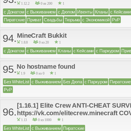
1.12.2
0 из 200
1
с Донатом
с Выживанием
с Дюпом
Ивенты
Кланы
с Кейсами
Пиратские
Приват
Свадьбы
Тюрьма
с Экономикой
PvP
MineCraft Bukkit
94.
1.8.8
0 из 20
1
с Донатом
с Выживанием
Кланы
с Кейсами
с Паркуром
Прив
No hostname found
95.
1.9
0 из 0
1
Без WhiteList
с Выживанием
Без Дюпа
с Паркуром
Пиратские
PvP
[1.16.1] Elite Crew ANTI-CHEAT SU
96.
https://vk.com/elitecrew.minecraft CO
1.13
0 из 1000
1
Без WhiteList
с Выживанием
Пиратские