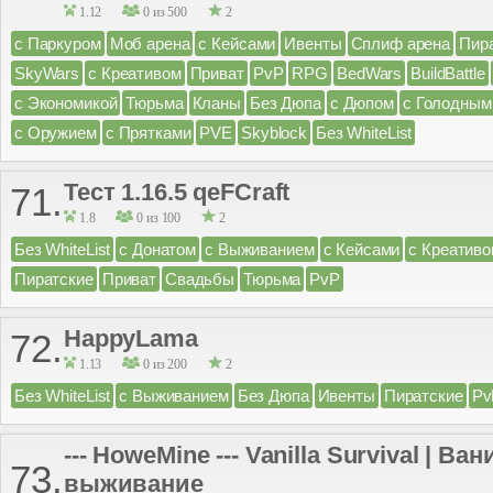
1.12
0 из 500
2
с Паркуром
Моб арена
с Кейсами
Ивенты
Сплиф арена
Пир
SkyWars
с Креативом
Приват
PvP
RPG
BedWars
BuildBattle
с Экономикой
Тюрьма
Кланы
Без Дюпа
с Дюпом
с Голодным
с Оружием
с Прятками
PVE
Skyblock
Без WhiteList
Тест 1.16.5 qeFCraft
71.
1.8
0 из 100
2
Без WhiteList
с Донатом
с Выживанием
с Кейсами
с Креатив
Пиратские
Приват
Свадьбы
Тюрьма
PvP
HappyLama
72.
1.13
0 из 200
2
Без WhiteList
с Выживанием
Без Дюпа
Ивенты
Пиратские
Pv
--- HoweMine --- Vanilla Survival | Ва
73.
выживание