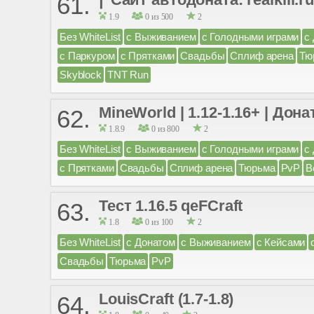
61.
1.9
0 из 500
2
Без WhiteList
с Выживанием
с Голодными играми
с
с Паркуром
с Прятками
Свадьбы
Сплиф арена
Тю
Skyblock
TNT Run
MineWorld | 1.12-1.16+ | Дон
62.
1.8.9
0 из 800
2
Без WhiteList
с Выживанием
с Голодными играми
с
с Прятками
Свадьбы
Сплиф арена
Тюрьма
PvP
B
Тест 1.16.5 qeFCraft
63.
1.8
0 из 100
2
Без WhiteList
с Донатом
с Выживанием
с Кейсами
Свадьбы
Тюрьма
PvP
LouisCraft (1.7-1.8)
64.