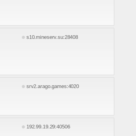
s10.mineserv.su:28408
srv2.arago.games:4020
192.99.19.29:40506