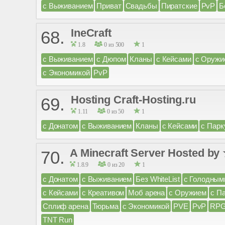
с Выживанием
Приват
Свадьбы
Пиратские
PvP
Б
IneCraft
68.
1.8
0 из 500
1
с Выживанием
с Дюпом
Кланы
с Кейсами
с Оружи
с Экономикой
PvP
Hosting Craft-Hosting.ru
69.
1.11
0 из 50
1
с Донатом
с Выживанием
Кланы
с Кейсами
с Парк
A Minecraft Server Hosted b
70.
1.8.9
0 из 20
1
с Донатом
с Выживанием
Без WhiteList
с Голодным
с Кейсами
с Креативом
Моб арена
с Оружием
с П
Сплиф арена
Тюрьма
с Экономикой
PVE
PvP
RP
TNT Run