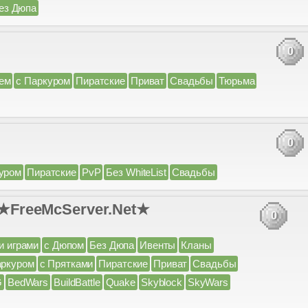
ез Дюпа
0
ем
с Паркуром
Пиратские
Приват
Свадьбы
Тюрьма
0
уром
Пиратские
PvP
Без WhiteList
Свадьбы
y ★FreeMcServer.Net★
0
и играми
с Дюпом
Без Дюпа
Ивенты
Кланы
аркуром
с Прятками
Пиратские
Приват
Свадьбы
G
BedWars
BuildBattle
Quake
Skyblock
SkyWars