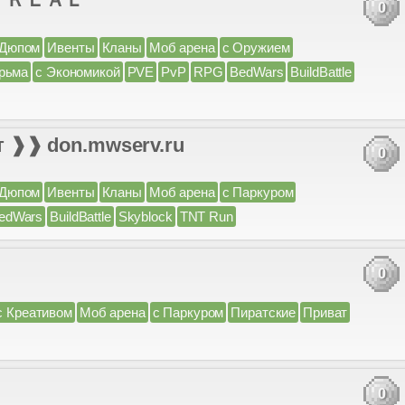
0
 Дюпом
Ивенты
Кланы
Моб арена
с Оружием
рьма
с Экономикой
PVE
PvP
RPG
BedWars
BuildBattle
ат ❱❱ don.mwserv.ru
0
 Дюпом
Ивенты
Кланы
Моб арена
с Паркуром
edWars
BuildBattle
Skyblock
TNT Run
0
с Креативом
Моб арена
с Паркуром
Пиратские
Приват
0