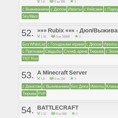
1.8
0 из 300
3
с Выживанием
с Дюпом
Ивенты
с Кейсами
с Парк
SkyWars
»»» Rubix ««« - Дюп/Выживани
52.
1.10
0 из 50000
3
Без WhiteList
с Голодными играми
с Дюпом
Ивенты
с Прятками
Свадьбы
Сплиф арена
Тюрьма
с Экон
TNT Run
A Minecraft Server
53.
1.8
0 из 250
3
с Донатом
с Выживанием
Без Дюпа
Ивенты
Кланы
Тюрьма
PvP
BATTLECRAFT
54.
1.12
0 из 300
2