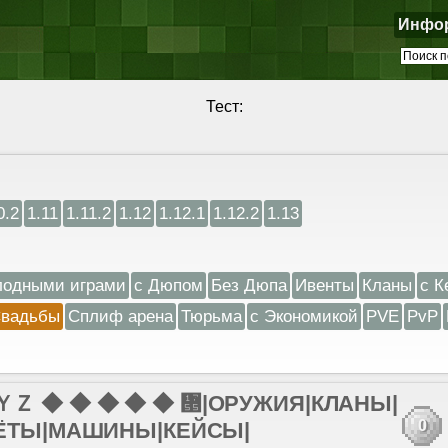
Инфо
Тест:
0.2
1.11
1.11.2
1.12
1.12.1
1.12.2
1.13
лодными играми
с Дюпом
Без Дюпа
Ивенты
Кланы
с К
вадьбы
Сплиф арена
Тюрьма
с Экономикой
PVE
PvP
 ◆ ◆ ◆ ◆ ◆ ᝕|ОРУЖИЯ|КЛАНЫ|
0
ТОЛЁТЫ|МАШИНЫ|КЕЙСЫ|