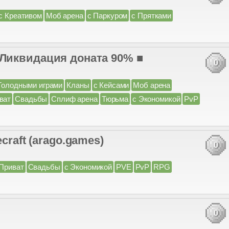
с Креативом
Моб арена
с Паркуром
с Прятками
видация доната 90% ■
0
Голодными играми
Кланы
с Кейсами
Моб арена
ват
Свадьбы
Сплиф арена
Тюрьма
с Экономикой
PvP
craft (arago.games)
0
Приват
Свадьбы
с Экономикой
PVE
PvP
RPG
0