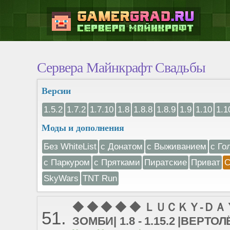
Сервера Майнкрафт Свадьбы
Версии
1.5.2
1.7.2
1.7.10
1.8
1.8.8
1.8.9
1.9
1.10
1.1
Моды и дополнения
Без WhiteList
с Донатом
с Выживанием
с Го
с Паркуром
с Прятками
Пиратские
Приват
С
SkyWars
TNT Run
◆ ◆ ◆ ◆ ◆ ＬＵＣＫＹ-ＤＡＹＺ
51.
ЗОМБИ| 1.8 - 1.15.2 |ВЕР