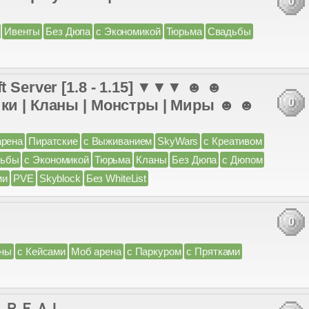
0
Ивенты
Без Дюпа
с Экономикой
Тюрьма
Свадьбы
t Server [1.8 - 1.15] ▼▼▼ ☻ ☻
ики | Кланы | Монстры | Миры ☻ ☻
0
арена
Пиратские
с Выживанием
SkyWars
с Креативом
дьбы
с Экономикой
Тюрьма
Кланы
Без Дюпа
с Дюпом
ми
PVE
Skyblock
Без WhiteList
0
ны
с Кейсами
Моб арена
с Паркуром
с Прятками
l.ru ＲＥＡＬ