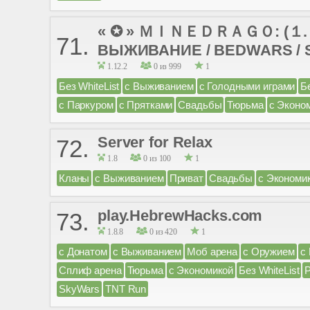
« ✪ » ＭＩＮＥＤＲＡＧＯ: (１.８ -
71.
ВЫЖИВАНИЕ / BEDWARS / SK
1.12.2
0 из 999
1
Без WhiteList
с Выживанием
с Голодными играми
Б
с Паркуром
с Прятками
Свадьбы
Тюрьма
с Эконо
Server for Relax
72.
1.8
0 из 100
1
Кланы
с Выживанием
Приват
Свадьбы
с Экономи
play.HebrewHacks.com
73.
1.8.8
0 из 420
1
с Донатом
с Выживанием
Моб арена
с Оружием
с
Сплиф арена
Тюрьма
с Экономикой
Без WhiteList
SkyWars
TNT Run