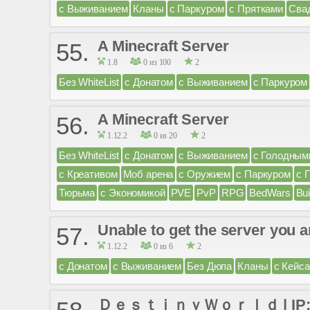
с Выживанием
Кланы
с Паркуром
с Прятками
Сва
A Minecraft Server
55.
1.8
0 из 100
2
Без WhiteList
с Донатом
с Выживанием
с Паркуром
A Minecraft Server
56.
1.12.2
0 из 20
2
Без WhiteList
с Донатом
с Выживанием
с Голодным
с Креативом
Моб арена
с Оружием
с Паркуром
с 
Тюрьма
с Экономикой
PVE
PvP
RPG
BedWars
Bui
Unable to get the server you a
57.
1.12.2
0 из 6
2
с Донатом
с Выживанием
Без Дюпа
Кланы
с Кейс
ＤｅｓｔｉｎｙＷｏｒｌｄ | IP: mc.pl