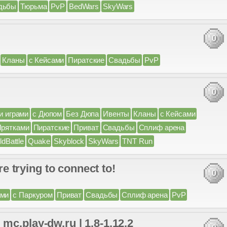
дьбы
Тюрьма
PvP
BedWars
SkyWars
0
Кланы
с Кейсами
Пиратские
Свадьбы
PvP
0
и играми
с Дюпом
Без Дюпа
Ивенты
Кланы
с Кейсами
Прятками
Пиратские
Приват
Свадьбы
Сплиф арена
ldBattle
Quake
Skyblock
SkyWars
TNT Run
re trying to connect to!
0
ами
с Паркуром
Приват
Свадьбы
Сплиф арена
PvP
ay-dw.ru | 1.8-1.12.2