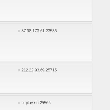
87.98.173.61:23536
212.22.93.69:25715
bcplay.su:25565