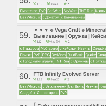
58.
1.8.9
0 из 30
2
Пиратские
PvP
BedWars
SkyWars
TNT Run
Кланы
Без WhiteList
с Донатом
с Выживанием
▼▼▼ ⌾ Vega Craft ⌾ Minecraf
59.
Выживание | Оружка | Кейс
1.12
0 из 500
2
с Паркуром
Моб арена
с Кейсами
Ивенты
Сплиф 
Приват
PvP
RPG
BedWars
BuildBattle
Quake
Сва
с Голодными играми
TNT Run
с Оружием
с Прятка
FTB Infinity Evolved Server
60.
1.8.8
0 из 20
2
Без WhiteList
с Выживанием
Без Дюпа
Ивенты
Кла
Свадьбы
Сплиф арена
PvP
⎡ Сайт автодоната: realkil