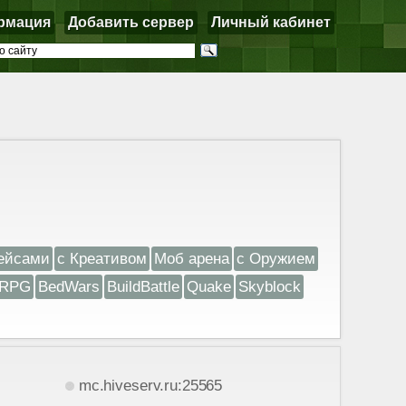
рмация
Добавить сервер
Личный кабинет
ейсами
с Креативом
Моб арена
с Оружием
RPG
BedWars
BuildBattle
Quake
Skyblock
mc.hiveserv.ru:25565