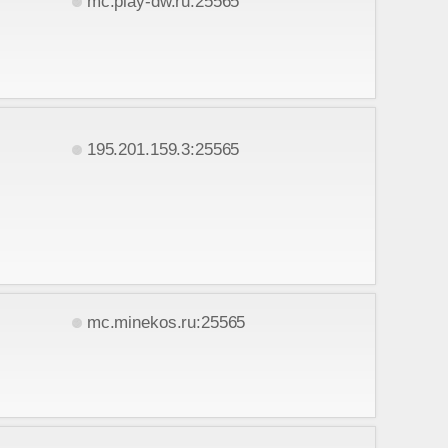
mc.play-dw.ru:25565
195.201.159.3:25565
mc.minekos.ru:25565