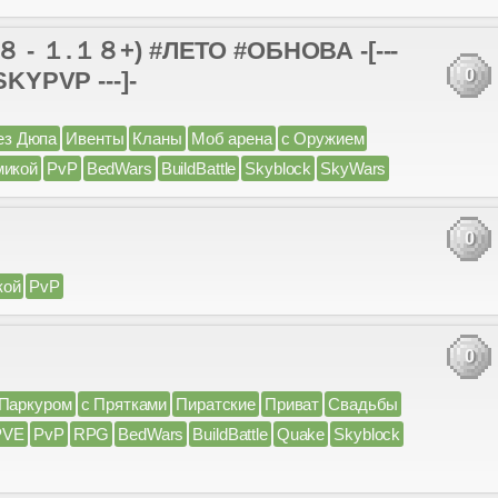
 １.１８+) #ЛЕТО #ОБНОВА -[---
0
YPVP ---]-
ез Дюпа
Ивенты
Кланы
Моб арена
с Оружием
микой
PvP
BedWars
BuildBattle
Skyblock
SkyWars
0
кой
PvP
0
 Паркуром
с Прятками
Пиратские
Приват
Свадьбы
PVE
PvP
RPG
BedWars
BuildBattle
Quake
Skyblock