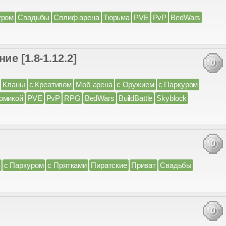
уром
Свадьбы
Сплиф арена
Тюрьма
PVE
PvP
BedWars
е [1.8-1.12.2]
0
Кланы
с Креативом
Моб арена
с Оружием
с Паркуром
омикой
PVE
PvP
RPG
BedWars
BuildBattle
Skyblock
0
с Паркуром
с Прятками
Пиратские
Приват
Свадьбы
0