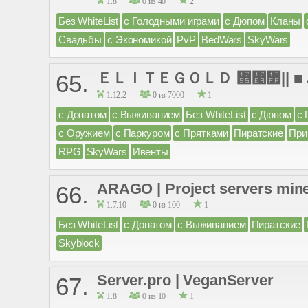
1.8
0 из 40
2
Без WhiteList
с Голодными играми
с Дюпом
Кланы
Свадьбы
с Экономикой
PvP
BedWars
SkyWars
ＥＬＩＴＥＧＯＬＤ ᝕៪៺|| ■ Лик
65.
1.12.2
0 из 7000
1
с Донатом
с Выживанием
Без WhiteList
с Дюпом
с 
с Оружием
с Паркуром
с Прятками
Пиратские
При
RPG
SkyWars
Ивенты
ARAGO | Project servers mine
66.
1.7.10
0 из 100
1
Без WhiteList
с Донатом
с Выживанием
Пиратские
Skyblock
Server.pro | VeganServer
67.
1.8
0 из 10
1