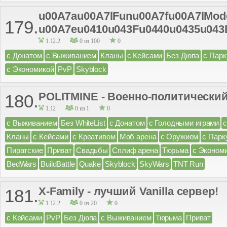
u00A7au00A7lFunu00A7fu00A7lMode
179.
u00A7eu0410u043Fu0440u0435u043
1.12.2
0 из 100
0
с Донатом
с Выживанием
Кланы
с Кейсами
Без Дюпа
с Пар
с Экономикой
PvP
Skyblock
POLITMINE - Военно-политический
180.
1.12
0 из 1
0
с Выживанием
Без WhiteList
с Донатом
с Голодными играми
Кланы
с Кейсами
с Креативом
Моб арена
с Оружием
с Парк
Пиратские
Приват
Свадьбы
Сплиф арена
Тюрьма
с Эконом
BedWars
BuildBattle
Quake
Skyblock
SkyWars
TNT Run
X-Family - лучший Vanilla сервер!
181.
1.12.2
0 из 20
0
с Кейсами
PvP
Без Дюпа
с Выживанием
Тюрьма
Приват