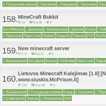
с Голодными играми
с Оружием
с Паркуром
с Прятками
Тюр
MineCraft Bukkit
158.
1.8
0 из 49
0
Без WhiteList
с Донатом
с Выживанием
с Дюпом
Кланы
с Ке
с Паркуром
Пиратские
Приват
Свадьбы
Тюрьма
PvP
SkyWa
New minecraft server
159.
1.7.2
0 из 15
0
с Выживанием
Без Дюпа
Кланы
с Кейсами
Пиратские
Тюрьм
Lietuvos Minecraft Kalejimas [1.8] [
160.
www.siuskis.McPrison.lt]
1.8.8
0 из 100
0
с Выживанием
с Голодными играми
Кланы
с Оружием
с Пар
Сплиф арена
Тюрьма
с Экономикой
PvP