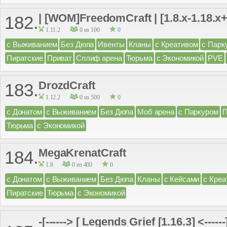
| [WOM]FreedomCraft | [1.8.x-1.18.x+
182.
1.11.2
0 из 100
0
с Выживанием
Без Дюпа
Ивенты
Кланы
с Креативом
с Парк
Пиратские
Приват
Сплиф арена
Тюрьма
с Экономикой
PVE
DrozdCraft
183.
1.12.2
0 из 500
0
с Донатом
с Выживанием
Без Дюпа
Моб арена
с Паркуром
П
Тюрьма
с Экономикой
MegaKrenatCraft
184.
1.8
0 из 400
0
с Донатом
с Выживанием
Без Дюпа
Кланы
с Кейсами
с Креа
Пиратские
Тюрьма
с Экономикой
-[------> [ Legends Grief [1.16.3] <----