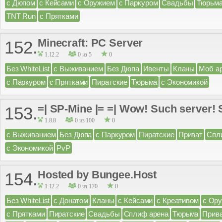
с Дюпом
с Кейсами
с Оружием
с Паркуром
Свадьбы
Тюрьм
TNT Run
с Прятками
Minecraft: PC Server
152.
1.12.2
0 из 5
0
Без WhiteList
с Выживанием
Без Дюпа
Ивенты
Кланы
Моб а
с Паркуром
с Прятками
Пиратские
Тюрьма
с Экономикой
=| SP-Mine |= =| Wow! Such server! S
153.
1.8.8
0 из 100
0
с Выживанием
Без Дюпа
с Паркуром
Пиратские
Приват
Спл
с Экономикой
PvP
Hosted by Bungee.Host
154.
1.12.2
0 из 170
0
Без WhiteList
с Донатом
Кланы
с Кейсами
с Креативом
с Ор
с Прятками
Пиратские
Свадьбы
Сплиф арена
Тюрьма
Прив