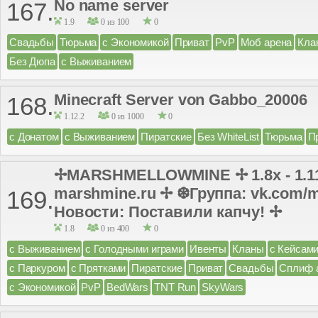
No name server
167.
1.9
0 из 100
0
Свадьбы
Тюрьма
с Экономикой
Приват
PvP
Моб арена
Кла
Без Дюпа
с Выживанием
Minecraft Server von Gabbo_20006
168.
1.12.2
0 из 1000
0
с Донатом
с Выживанием
Пиратские
Без WhiteList
Тюрьма
П
✢MARSHMELLOWMINE ✢ 1.8x - 1.11
marshmine.ru ✢ ❆Группа: vk.com/m
169.
Новости: Поставили капчу! ✢
1.8
0 из 400
0
с Выживанием
с Голодными играми
Ивенты
Кланы
с Кейсам
с Паркуром
с Прятками
Пиратские
Приват
Свадьбы
Сплиф 
с Экономикой
PvP
BedWars
TNT Run
SkyWars