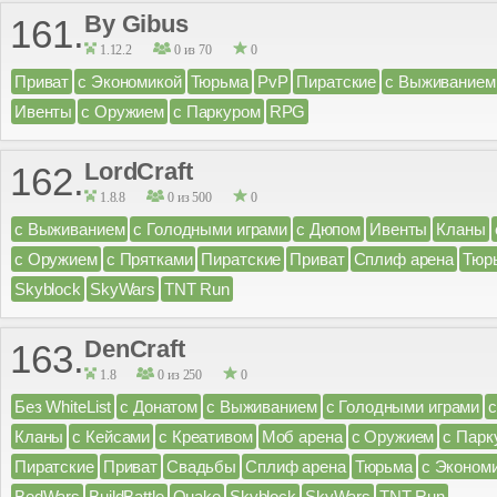
By Gibus
161.
1.12.2
0 из 70
0
Приват
с Экономикой
Тюрьма
PvP
Пиратские
с Выживанием
Ивенты
с Оружием
с Паркуром
RPG
LordCraft
162.
1.8.8
0 из 500
0
с Выживанием
с Голодными играми
с Дюпом
Ивенты
Кланы
с Оружием
с Прятками
Пиратские
Приват
Сплиф арена
Тюр
Skyblock
SkyWars
TNT Run
DenCraft
163.
1.8
0 из 250
0
Без WhiteList
с Донатом
с Выживанием
с Голодными играми
Кланы
с Кейсами
с Креативом
Моб арена
с Оружием
с Парк
Пиратские
Приват
Свадьбы
Сплиф арена
Тюрьма
с Эконом
BedWars
BuildBattle
Quake
Skyblock
SkyWars
TNT Run