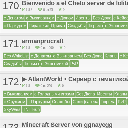
Bienvenido a el Cheto server de loli
170.
1.8.8
0 из 25
0
с Донатом
с Выживанием
с Дюпом
Ивенты
Без Дюпа
с Кейс
с Паркуром
Пиратские
Приват
Свадьбы
Тюрьма
с Экономик
armanprocraft
171.
1.8
0 из 1000
0
Без WhiteList
с Донатом
с Выживанием
Без Дюпа
Кланы
с К
Свадьбы
Тюрьма
с Экономикой
PvP
▶ AtlantWorld ▪ Сервер с тематикой
172.
1.8
0 из 250
0
с Выживанием
с Голодными играми
Без Дюпа
Ивенты
Кланы
с Оружием
с Паркуром
Свадьбы
Сплиф арена
Тюрьма
PvP
SkyWars
TNT Run
Minecraft Server von ggnayegg
173.