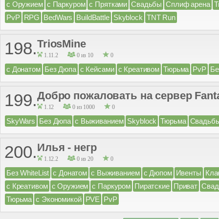
с Оружием
с Паркуром
с Прятками
Свадьбы
Сплиф арена
Т
PvP
RPG
BedWars
BuildBattle
Skyblock
TNT Run
TriosMine
198.
1.11.2
0 из 10
0
с Донатом
Без Дюпа
с Кейсами
с Креативом
Тюрьма
PvP
Бе
Добро пожаловать на сервер Fant
199.
1.12
0 из 1000
0
SkyWars
Без Дюпа
с Выживанием
Skyblock
Тюрьма
Свадьб
Илья - негр
200.
1.12.2
0 из 20
0
Без WhiteList
с Донатом
с Выживанием
с Дюпом
Ивенты
Кла
с Креативом
с Оружием
с Паркуром
Пиратские
Приват
Сва
Тюрьма
с Экономикой
PVE
PvP