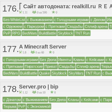
⎡ Сайт автодоната: realkill.ru Ｒ
176.
1.11
0 из 500
0
Без WhiteList
с Выживанием
с Голодными играми
с Дюпом
Ив
с Оружием
с Паркуром
с Прятками
Свадьбы
Сплиф арена
Т
PvP
RPG
BedWars
BuildBattle
Skyblock
TNT Run
A Minecraft Server
177.
1.8
0 из 60
0
с Голодными играми
Без Дюпа
Ивенты
Кланы
с Кейсами
с К
с Прятками
Пиратские
Приват
Свадьбы
Сплиф арена
Тюрь
BedWars
BuildBattle
Quake
Skyblock
SkyWars
TNT Run
с Вы
Server.pro | bip
178.
1.12
0 из 10
0
с Донатом
с Выживанием
Без Дюпа
Кланы
с Кейсами
с Пар
Тюрьма
PvP
с Экономикой