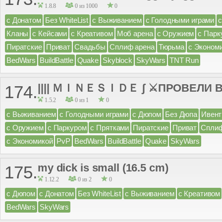
1.8.8
0 из 1000
0
с Донатом
Без WhiteList
с Выживанием
с Голодными играми
Кланы
с Кейсами
с Креативом
Моб арена
с Оружием
с Парк
Пиратские
Приват
Свадьбы
Сплиф арена
Тюрьма
с Эконом
BedWars
BuildBattle
Quake
Skyblock
SkyWars
TNT Run
|||| ＭＩＮＥＳＩＤＥ ʃ ⚔ПРОВЕЛИ ВА
174.
1.5.2
0 из 1
0
с Выживанием
с Голодными играми
с Дюпом
Без Дюпа
Ивен
с Оружием
с Паркуром
с Прятками
Пиратские
Приват
Сплиф
с Экономикой
PvP
BedWars
BuildBattle
Quake
SkyWars
my dick is small (16.5 cm)
175.
1.12.2
0 из 2
0
с Дюпом
с Донатом
Без WhiteList
с Выживанием
с Креативом
BedWars
SkyWars