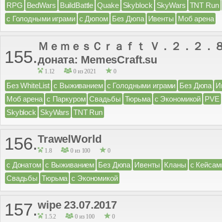
RPG
BedWars
BuildBattle
Quake
Skyblock
SkyWars
TNT Run
с Голодными играми
с Дюпом
Без Дюпа
Ивенты
Моб арена
ＭｅｍｅｓＣｒａｆｔ Ｖ．２．２．８ | С
155.
доната: MemesCraft.su
1.12
0 из 2021
0
Без WhiteList
с Выживанием
с Голодными играми
Без Дюпа
И
Моб арена
с Паркуром
Свадьбы
Тюрьма
с Экономикой
PVE
Skyblock
SkyWars
TNT Run
TrawelWorld
156.
1.8
0 из 100
0
с Донатом
с Выживанием
Без Дюпа
Ивенты
Кланы
с Кейсам
Свадьбы
Тюрьма
с Экономикой
wipe 23.07.2017
157.
1.5.2
0 из 100
0