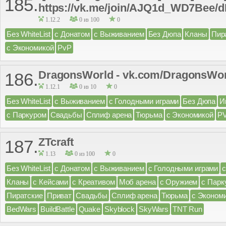
185.
https://vk.me/join/AJQ1d_WD7Bee
1.12.2
0 из 100
0
Без WhiteList
с Донатом
с Выживанием
Без Дюпа
Кланы
Пир
с Экономикой
PvP
DragonsWorld - vk.com/DragonsWo
186.
1.12.1
0 из 10
0
Без WhiteList
с Выживанием
с Голодными играми
Без Дюпа
И
с Паркуром
Свадьбы
Сплиф арена
Тюрьма
с Экономикой
P
ZTcraft
187.
1.13
0 из 100
0
Без WhiteList
с Донатом
с Выживанием
с Голодными играми
Кланы
с Кейсами
с Креативом
Моб арена
с Оружием
с Парк
Пиратские
Приват
Свадьбы
Сплиф арена
Тюрьма
с Эконом
BedWars
BuildBattle
Quake
Skyblock
SkyWars
TNT Run