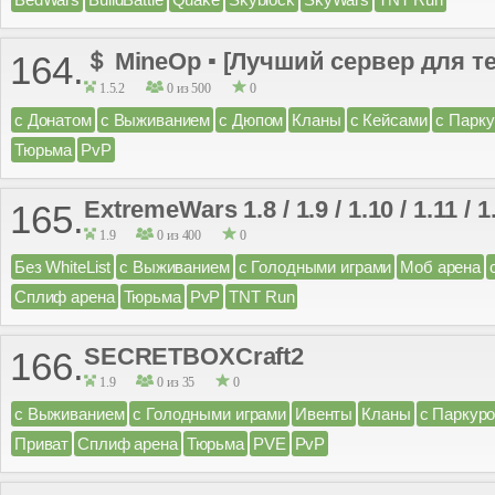
＄ MineOp ▪ [Лучший сервер для т
164.
1.5.2
0 из 500
0
с Донатом
с Выживанием
с Дюпом
Кланы
с Кейсами
с Парк
Тюрьма
PvP
ExtremeWars 1.8 / 1.9 / 1.10 / 1.11 / 1
165.
1.9
0 из 400
0
Без WhiteList
с Выживанием
с Голодными играми
Моб арена
Сплиф арена
Тюрьма
PvP
TNT Run
SECRETBOXCraft2
166.
1.9
0 из 35
0
с Выживанием
с Голодными играми
Ивенты
Кланы
с Паркур
Приват
Сплиф арена
Тюрьма
PVE
PvP