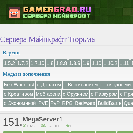
Сервера Майнкрафт Тюрьма
Версии
1.5.2
1.7.2
1.7.10
1.8
1.8.8
1.8.9
1.9
1.10
1.10.2
1.11
Моды и дополнения
Без WhiteList
с Донатом
с Выживанием
с Голодными 
с Креативом
Моб арена
с Оружием
с Паркуром
с Пр
с Экономикой
PVE
PvP
RPG
BedWars
BuildBattle
Qua
MegaServer1
151.
1.12.2
0 из 1000
0