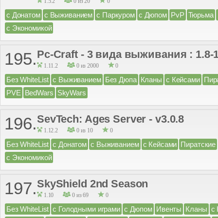
1.5.2
0 из 20
0
с Донатом
с Выживанием
с Паркуром
с Дюпом
PvP
Тюрьма
с Экономикой
Pc-Craft - 3 вида выживания : 1.8-
195.
1.11.2
0 из 2000
0
Без WhiteList
с Выживанием
Без Дюпа
Кланы
с Кейсами
Пир
PVE
BedWars
SkyWars
SevTech: Ages Server - v3.0.8
196.
1.12.2
0 из 10
0
Без WhiteList
с Донатом
с Выживанием
с Кейсами
Пиратские
с Экономикой
SkyShield 2nd Season
197.
1.10
0 из 69
0
Без WhiteList
с Голодными играми
с Дюпом
Ивенты
Кланы
с