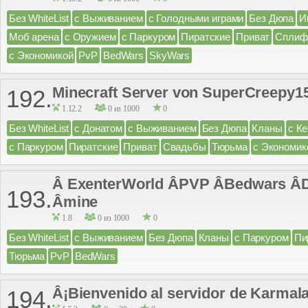
Без WhiteList
с Выживанием
с Голодными играми
Без Дюпа
И
Моб арена
с Оружием
с Паркуром
Пиратские
Приват
Сплиф
с Экономикой
PvP
BedWars
SkyWars
Minecraft Server von SuperCreepy1
192.
1.12.2
0 из 1000
0
Без WhiteList
с Донатом
с Выживанием
Без Дюпа
Кланы
с К
с Паркуром
Пиратские
Приват
Свадьбы
Тюрьма
с Экономик
Â ExenterWorld ÂPVP ÂBedwars ÂD
193.
Âmine
1.8
0 из 1000
0
Без WhiteList
с Выживанием
Без Дюпа
Кланы
с Паркуром
Пи
Тюрьма
PvP
BedWars
Â¡Bienvenido al servidor de Karmal
194.