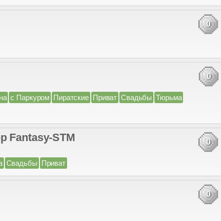
0
0
на
с Паркуром
Пиратские
Приват
Свадьбы
Тюрьма
р Fantasy-STM
0
а
Свадьбы
Приват
0