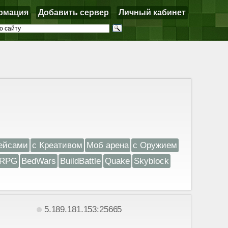
рмация
Добавить сервер
Личный кабинет
ейсами
с Креативом
Моб арена
с Оружием
RPG
BedWars
BuildBattle
Quake
Skyblock
5.189.181.153:25665