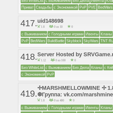
Без WhiteList
с Выживанием
Без Дюпа
Ивенты
Кла
Приват
Свадьбы
с Экономикой
PvP
PVE
BedWars
uid148698
417.
1.8
0 из 10
0
с Выживанием
с Голодными играми
Ивенты
Кланы
PvP
BedWars
BuildBattle
Skyblock
SkyWars
TNT R
Server Hosted by SRVGame.
418.
1.12
0 из 100
0
Без WhiteList
с Выживанием
Без Дюпа
Кланы
с Ке
с Экономикой
PvP
✢MARSHMELLOWMINE ✢ 1.8x 
419.
❆Группа: vk.com/marshmine
1.8
0 из 400
0
с Выживанием
с Голодными играми
Ивенты
Кланы