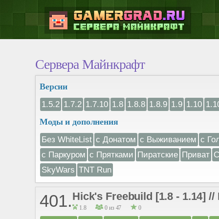
Сервера Майнкрафт
Версии
1.5.2
1.7.2
1.7.10
1.8
1.8.8
1.8.9
1.9
1.10
1.1
Моды и дополнения
Без WhiteList
с Донатом
с Выживанием
с Го
с Паркуром
с Прятками
Пиратские
Приват
С
SkyWars
TNT Run
Hick's Freebuild [1.8 - 1.14] 
401.
1.8
0 из 47
0