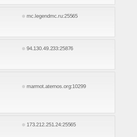
mc.legendmc.ru:25565
94.130.49.233:25876
marmot.aternos.org:10299
173.212.251.24:25565