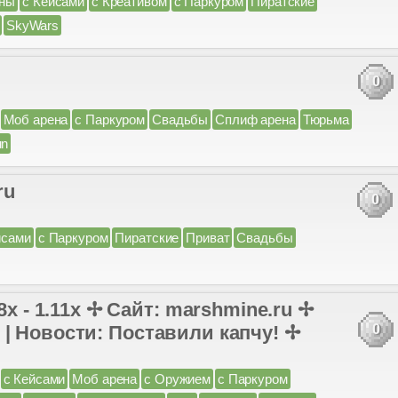
ны
с Кейсами
с Креативом
с Паркуром
Пиратские
SkyWars
0
Моб арена
с Паркуром
Свадьбы
Сплиф арена
Тюрьма
un
ru
0
йсами
с Паркуром
Пиратские
Приват
Свадьбы
- 1.11x ✢ Сайт: marshmine.ru ✢
 | Новости: Поставили капчу! ✢
0
с Кейсами
Моб арена
с Оружием
с Паркуром