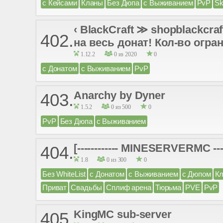
с Кейсами
Кланы
Без Дюпа
с Выживанием
PvP
Sk
‹ BlackCraft ≫ shopblackcraf
402.
на весь донат! Кол-во огра
1.12.2
0 из 2020
0
с Донатом
с Выживанием
PvP
Anarchy by Dyner
403.
1.5.2
0 из 500
0
PvP
Без Дюпа
с Выживанием
[------------ MINESERVERMC -----
404.
1.8
0 из 300
0
Без WhiteList
с Донатом
с Выживанием
с Дюпом
К
Приват
Свадьбы
Сплиф арена
Тюрьма
PVE
PvP
KingMC sub-server
405.