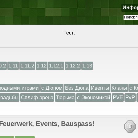
Инфо
Тест:
0.2
1.11
1.11.2
1.12
1.12.1
1.12.2
1.13
лодными играми
с Дюпом
Без Дюпа
Ивенты
Кланы
с К
вадьбы
Сплиф арена
Тюрьма
с Экономикой
PVE
PvP
// Feuerwerk, Events, Bauspass!
0