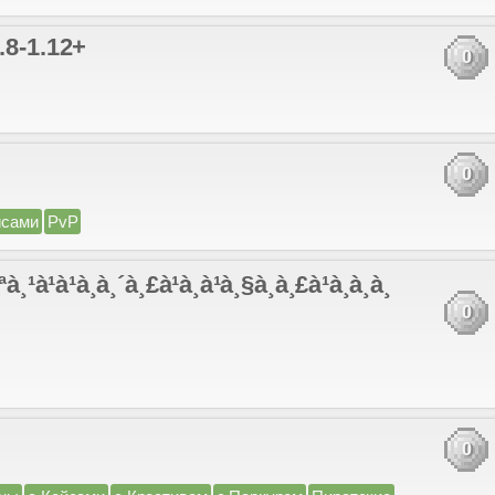
.8-1.12+
0
0
йсами
PvP
à¸¹à¹à¹à¸à¸´à¸£à¹à¸à¹à¸§à¸­à¸£à¹à¸à¸­à¸
0
0