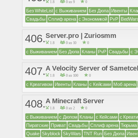
1.8
0 из 9
0
Без WhiteList
с Выживанием
Без Дюпа
Ивенты
Кла
Свадьбы
Сплиф арена
с Экономикой
PvP
BedWar
Server.pro | Zuriosmm
406.
1.8
0 из 10
0
с Выживанием
Без Дюпа
Кланы
PvP
Свадьбы
с Э
A Velocity Server of Sametce
407.
1.8
0 из 100
0
с Креативом
Ивенты
Кланы
с Кейсами
Моб арена
A Minecraft Server
408.
1.8
0 из 2
0
с Выживанием
с Дюпом
Кланы
с Кейсами
с Креат
Пиратские
Приват
Свадьбы
Сплиф арена
Тюрьма
Quake
Skyblock
SkyWars
TNT Run
Без Дюпа
Ивен