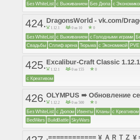
Без WhiteList
с Выживанием
Без Дюпа
с Экономико
DragonsWorld - vk.com/Dra
424.
1.12.1
0 из 10
0
Без WhiteList
с Выживанием
с Голодными играми
Б
Свадьбы
Сплиф арена
Тюрьма
с Экономикой
PVE
Excalibur-Craft Classic 1.12.1
425.
1.12.1
0 из 155
0
с Креативом
OLYMPUS ➠ Обновление се
426.
1.12.2
0 из 500
0
Без WhiteList
с Дюпом
Ивенты
Кланы
с Креативом
BedWars
BuildBattle
SkyWars
.============ ¥ ＡＲＴＺ ¥ 