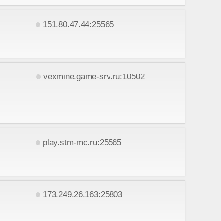
151.80.47.44:25565
vexmine.game-srv.ru:10502
play.stm-mc.ru:25565
173.249.26.163:25803