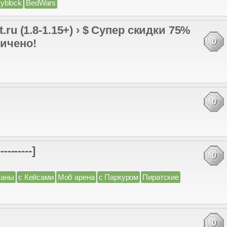
yblock
BedWars
t.ru (1.8-1.15+) › $ Супер скидки 75%
ничено!
0
0
-------]
0
ланы
с Кейсами
Моб арена
с Паркуром
Пиратские
0