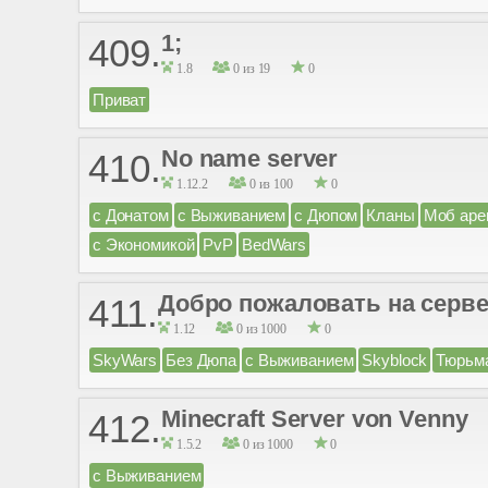
1;
409.
1.8
0 из 19
0
Приват
No name server
410.
1.12.2
0 из 100
0
с Донатом
с Выживанием
с Дюпом
Кланы
Моб аре
с Экономикой
PvP
BedWars
Добро пожаловать на серве
411.
1.12
0 из 1000
0
SkyWars
Без Дюпа
с Выживанием
Skyblock
Тюрьм
Minecraft Server von Venny
412.
1.5.2
0 из 1000
0
с Выживанием