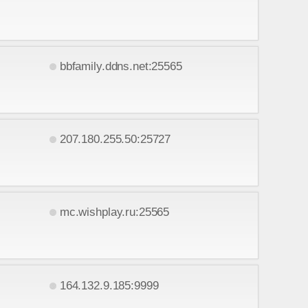
bbfamily.ddns.net:25565
207.180.255.50:25727
mc.wishplay.ru:25565
164.132.9.185:9999