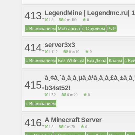
LegendMine | Legendmc.ru| 1
413.
1.8
0 из 100
0
с Выживанием
Моб арена
с Оружием
PvP
server3x3
414.
1.11.2
0 из 10
0
с Выживанием
Без WhiteList
Без Дюпа
Кланы
с Ке
à¸¢à¸´à¸à¸à¸µà¸à¹à¸­à¸à¸£à¸±à¸à¸ª
415.
b34st52!
1.5.2
0 из 20
0
с Выживанием
A Minecraft Server
416.
1.8
0 из 20
0