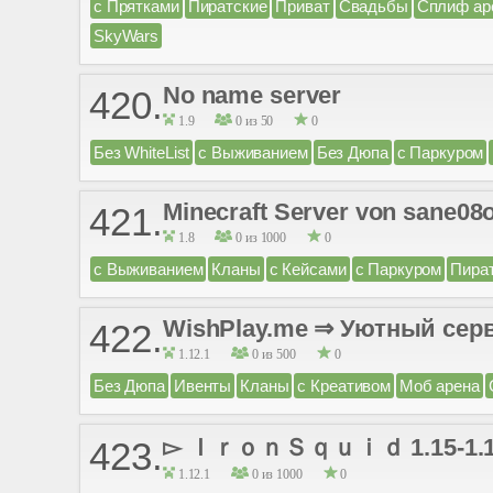
с Прятками
Пиратские
Приват
Свадьбы
Сплиф ар
SkyWars
No name server
420.
1.9
0 из 50
0
Без WhiteList
с Выживанием
Без Дюпа
с Паркуром
Minecraft Server von sane08
421.
1.8
0 из 1000
0
с Выживанием
Кланы
с Кейсами
с Паркуром
Пира
WishPlay.me ⇒ Уютный сер
422.
1.12.1
0 из 500
0
Без Дюпа
Ивенты
Кланы
с Креативом
Моб арена
▻ ＩｒｏｎＳｑｕｉｄ 1.15-1.16 
423.
1.12.1
0 из 1000
0