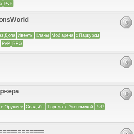
й
PvP
gonsWorld
0
ез Дюпа
Ивенты
Кланы
Моб арена
с Паркуром
PvP
RPG
0
рвера
0
с Оружием
Свадьбы
Тюрьма
с Экономикой
PvP
============