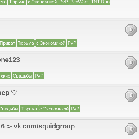
ена
Тюрьма
с Экономикой
PvP
BedWars
TNT Run
0
Приват
Тюрьма
с Экономикой
PvP
one123
0
тские
Свадьбы
PvP
вер ♡
0
Свадьбы
Тюрьма
с Экономикой
PvP
▻ vk.com/squidgroup
0