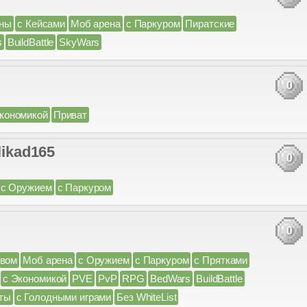
ны
с Кейсами
Моб арена
с Паркуром
Пиратские
s
BuildBattle
SkyWars
0
кономикой
Приват
likad165
0
с Оружием
с Паркуром
0
ивом
Моб арена
с Оружием
с Паркуром
с Прятками
с Экономикой
PVE
PvP
RPG
BedWars
BuildBattle
ты
с Голодными играми
Без WhiteList