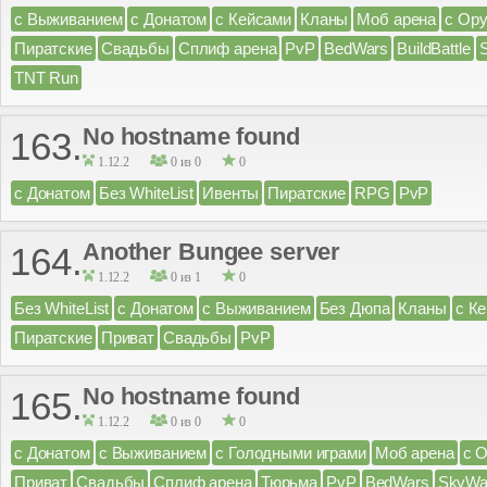
с Выживанием
с Донатом
с Кейсами
Кланы
Моб арена
с Ор
Пиратские
Свадьбы
Сплиф арена
PvP
BedWars
BuildBattle
TNT Run
No hostname found
163.
1.12.2
0 из 0
0
с Донатом
Без WhiteList
Ивенты
Пиратские
RPG
PvP
Another Bungee server
164.
1.12.2
0 из 1
0
Без WhiteList
с Донатом
с Выживанием
Без Дюпа
Кланы
с К
Пиратские
Приват
Свадьбы
PvP
No hostname found
165.
1.12.2
0 из 0
0
с Донатом
с Выживанием
с Голодными играми
Моб арена
с 
Приват
Свадьбы
Сплиф арена
Тюрьма
PvP
BedWars
SkyWa