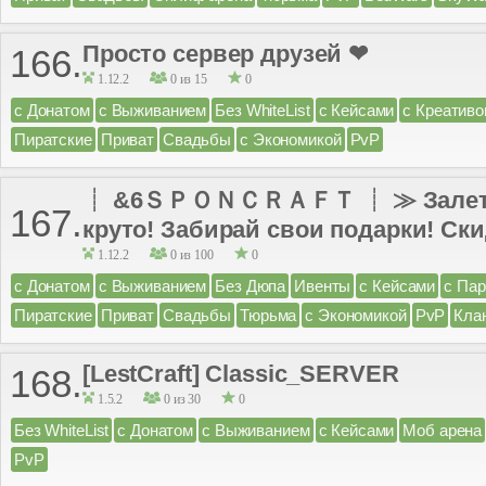
Просто сервер друзей ❤
166.
1.12.2
0 из 15
0
с Донатом
с Выживанием
Без WhiteList
с Кейсами
с Креатив
Пиратские
Приват
Свадьбы
с Экономикой
PvP
┊ &6ＳＰＯＮＣＲＡＦＴ ┊ ≫ Залетай 
167.
круто! Забирай свои подарки! Скид
1.12.2
0 из 100
0
с Донатом
с Выживанием
Без Дюпа
Ивенты
с Кейсами
с Па
Пиратские
Приват
Свадьбы
Тюрьма
с Экономикой
PvP
Кла
[LestCraft] Classic_SERVER
168.
1.5.2
0 из 30
0
Без WhiteList
с Донатом
с Выживанием
с Кейсами
Моб арена
PvP