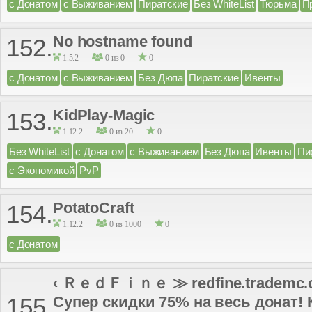
с Донатом
с Выживанием
Пиратские
Без WhiteList
Тюрьма
П
No hostname found
152.
1.5.2
0 из 0
0
с Донатом
с Выживанием
Без Дюпа
Пиратские
Ивенты
KidPlay-Magic
153.
1.12.2
0 из 20
0
Без WhiteList
с Донатом
с Выживанием
Без Дюпа
Ивенты
Пи
с Экономикой
PvP
PotatoCraft
154.
1.12.2
0 из 1000
0
с Донатом
‹ ＲｅｄＦｉｎｅ ≫ redfine.trademc.org 
Супер скидки 75% на весь донат! 
155.