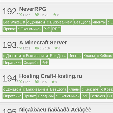
NeverRPG
192.
1.12.2
0 из 20
0
Без WhiteList
с Донатом
с Выживанием
Без Дюпа
Ивенты
с 
Приват
с Экономикой
PvP
RPG
A Minecraft Server
193.
1.12.2
0 из 100
0
с Донатом
с Выживанием
Без Дюпа
Ивенты
Кланы
с Кейсам
Пиратские
Свадьбы
PvP
Hosting Craft-Hosting.ru
194.
1.12.2
0 из 5
0
с Донатом
с Выживанием
Без Дюпа
Кланы
с Кейсами
с Креа
Пиратские
Приват
Свадьбы
с Экономикой
PvP
BedWars
Bui
Ñîçäàòåëü ñåðâåðà Àëìàçèê
195.