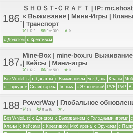
ＳＨＯＳＴ-ＣＲＡＦＴ | IP: mc.shost-craf
« Выживание | Мини-Игры | Кланы 
186.
| Транспорт
1.12.2
0 из 300
0
с Донатом
с Креативом
Mine-Box | mine-box.ru Выживание
187.
| Кейсы | Мини-игры
1.12.2
0 из 500
0
Без WhiteList
с Донатом
с Выживанием
Без Дюпа
Кланы
Моб
с Паркуром
Сплиф арена
Тюрьма
с Экономикой
PVE
PvP
B
PowerWay | Глобальное обновлени
188.
1.8
0 из 99
0
Без WhiteList
с Донатом
с Выживанием
с Голодными играми
Кланы
с Кейсами
с Креативом
Моб арена
с Оружием
с Парк