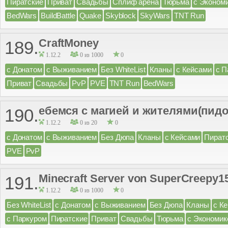
Пиратские
Приват
Свадьбы
Сплиф арена
Тюрьма
с Эконом
BedWars
BuildBattle
Quake
Skyblock
SkyWars
TNT Run
CraftMoney
189.
1.12.2
0 из 1000
0
с Донатом
с Выживанием
Без WhiteList
Кланы
с Кейсами
с П
Приват
Свадьбы
PvP
PVE
TNT Run
BedWars
ебемся с магией и жителями(пид
190.
1.12.2
0 из 20
0
с Донатом
с Выживанием
Без Дюпа
Кланы
с Кейсами
Пират
PVE
PvP
Minecraft Server von SuperCreepy1
191.
1.12.2
0 из 1000
0
Без WhiteList
с Донатом
с Выживанием
Без Дюпа
Кланы
с К
с Паркуром
Пиратские
Приват
Свадьбы
Тюрьма
с Экономик