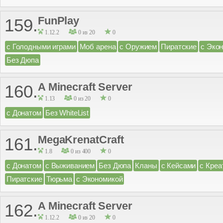
FunPlay
159.
1.12.2
0 из 20
0
с Голодными играми
Моб арена
с Оружием
Пиратские
с Эко
Без Дюпа
A Minecraft Server
160.
1.13
0 из 20
0
с Донатом
Без WhiteList
MegaKrenatCraft
161.
1.8
0 из 400
0
с Донатом
с Выживанием
Без Дюпа
Кланы
с Кейсами
с Креа
Пиратские
Тюрьма
с Экономикой
A Minecraft Server
162.
1.12.2
0 из 20
0