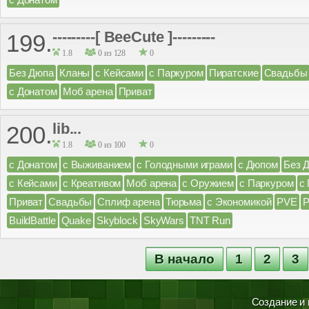
---------[ BeeCute ]---------
199.
1.8
0 из 128
0
Без Дюпа
Кланы
с Кейсами
с Паркуром
Пиратские
Свадьбы
с Донатом
Моб арена
Приват
lib...
200.
1.8
0 из 100
0
с Донатом
с Выживанием
с Голодными играми
с Дюпом
Без 
с Кейсами
с Креативом
Моб арена
с Оружием
с Паркуром
с
Приват
Свадьбы
Сплиф арена
Тюрьма
с Экономикой
PVE
BuildBattle
Quake
Skyblock
SkyWars
TNT Run
В начало
1
2
3
Создание и