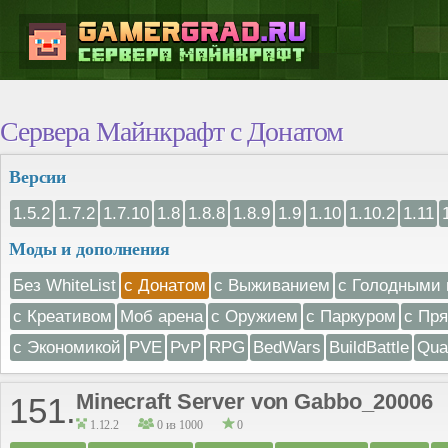
Сервера Майнкрафт с Донатом
Версии
1.5.2
1.7.2
1.7.10
1.8
1.8.8
1.8.9
1.9
1.10
1.10.2
1.11
Моды и дополнения
Без WhiteList
с Донатом
с Выживанием
с Голодными 
с Креативом
Моб арена
с Оружием
с Паркуром
с Пр
с Экономикой
PVE
PvP
RPG
BedWars
BuildBattle
Qua
Minecraft Server von Gabbo_20006
151.
1.12.2
0 из 1000
0