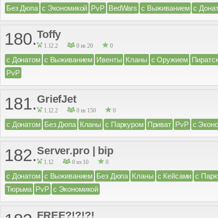
Без Дюпа
с Экономикой
PvP
BedWars
с Выживанием
с Дона
Toffy
180.
1.12.2
0 из 20
0
с Донатом
с Выживанием
Ивенты
Кланы
с Оружием
Пиратс
PvP
GriefJet
181.
1.12.2
0 из 150
0
с Донатом
Без Дюпа
Кланы
с Паркуром
Приват
PvP
с Экон
Server.pro | bip
182.
1.12
0 из 10
0
с Донатом
с Выживанием
Без Дюпа
Кланы
с Кейсами
с Пар
Тюрьма
PvP
с Экономикой
FREE?!?!?!