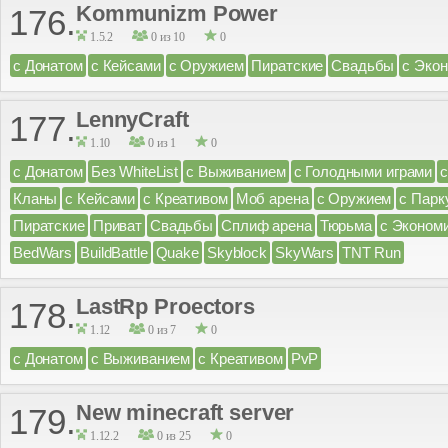
Kommunizm Power
176.
1.5.2
0 из 10
0
с Донатом
с Кейсами
с Оружием
Пиратские
Свадьбы
с Эко
LennyCraft
177.
1.10
0 из 1
0
с Донатом
Без WhiteList
с Выживанием
с Голодными играми
Кланы
с Кейсами
с Креативом
Моб арена
с Оружием
с Парк
Пиратские
Приват
Свадьбы
Сплиф арена
Тюрьма
с Эконом
BedWars
BuildBattle
Quake
Skyblock
SkyWars
TNT Run
LastRp Proectors
178.
1.12
0 из 7
0
с Донатом
с Выживанием
с Креативом
PvP
New minecraft server
179.
1.12.2
0 из 25
0