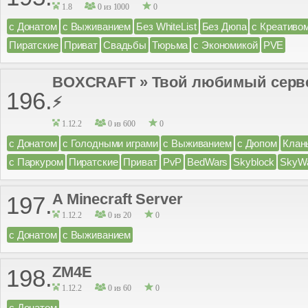
1.8
0 из 1000
0
с Донатом
с Выживанием
Без WhiteList
Без Дюпа
с Креативо
Пиратские
Приват
Свадьбы
Тюрьма
с Экономикой
PVE
BOXCRAFT » Твой любимый сервер ;
196.
⚡
1.12.2
0 из 600
0
с Донатом
с Голодными играми
с Выживанием
с Дюпом
Клан
с Паркуром
Пиратские
Приват
PvP
BedWars
Skyblock
SkyW
A Minecraft Server
197.
1.12.2
0 из 20
0
с Донатом
с Выживанием
ZM4E
198.
1.12.2
0 из 60
0
с Донатом