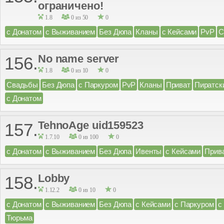
ограничено!
1.8
0 из 50
0
с Донатом
с Выживанием
Без Дюпа
Кланы
с Кейсами
PvP
С
No name server
156.
1.8
0 из 10
0
Свадьбы
Без Дюпа
с Паркуром
PvP
Кланы
Приват
Пиратск
с Донатом
TehnoAge uid159523
157.
1.7.10
0 из 100
0
с Донатом
с Выживанием
Без Дюпа
Ивенты
с Кейсами
Прив
Lobby
158.
1.12.2
0 из 10
0
с Донатом
с Выживанием
Без Дюпа
с Кейсами
с Паркуром
с
Тюрьма