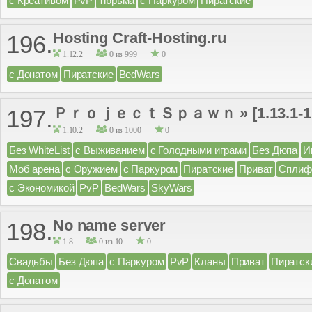
с Креативом
PvP
Тюрьма
с Паркуром
Пиратские
Hosting Craft-Hosting.ru
196.
1.12.2
0 из 999
0
с Донатом
Пиратские
BedWars
ＰｒｏｊｅｃｔＳｐａｗｎ » [1.13.1-1.1
197.
1.10.2
0 из 1000
0
Без WhiteList
с Выживанием
с Голодными играми
Без Дюпа
И
Моб арена
с Оружием
с Паркуром
Пиратские
Приват
Сплиф
с Экономикой
PvP
BedWars
SkyWars
No name server
198.
1.8
0 из 10
0
Свадьбы
Без Дюпа
с Паркуром
PvP
Кланы
Приват
Пиратск
с Донатом