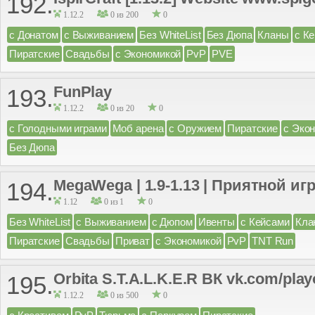
192.
1.12.2
0 из 200
0
с Донатом
с Выживанием
Без WhiteList
Без Дюпа
Кланы
с К
Пиратские
Свадьбы
с Экономикой
PvP
PVE
FunPlay
193.
1.12.2
0 из 20
0
с Голодными играми
Моб арена
с Оружием
Пиратские
с Эко
Без Дюпа
MegaWega | 1.9-1.13 | Приятной иг
194.
1.12
0 из 1
0
Без WhiteList
с Выживанием
с Дюпом
Ивенты
с Кейсами
Кла
Пиратские
Свадьбы
Приват
с Экономикой
PvP
TNT Run
Orbita S.T.A.L.K.E.R ВК vk.com/playo
195.
1.12.2
0 из 500
0