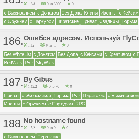
1.8.8
0 из 3000
0
с Выживанием
с Донатом
Без Дюпа
Кланы
Ивенты
с Кейсам
с Оружием
с Паркуром
Пиратские
Приват
Свадьбы
Тюрьма
Ошибся адресом. Используй FlyCo
186.
1.12
0 из -1
0
Без WhiteList
с Донатом
Без Дюпа
с Кейсами
с Креативом
с 
BedWars
PvP
SkyWars
By Gibus
187.
1.12.2
0 из 70
0
Приват
с Экономикой
Тюрьма
PvP
Пиратские
с Выживанием
Ивенты
с Оружием
с Паркуром
RPG
No hostname found
188.
1.5.2
0 из 0
0
с Выживанием
Пиратские