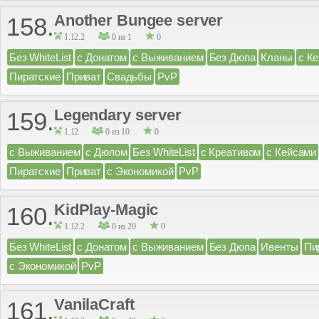
Another Bungee server
158.
1.12.2
0 из 1
0
Без WhiteList
с Донатом
с Выживанием
Без Дюпа
Кланы
с К
Пиратские
Приват
Свадьбы
PvP
Legendary server
159.
1.12
0 из 10
0
с Выживанием
с Дюпом
Без WhiteList
с Креативом
с Кейсами
Пиратские
Приват
с Экономикой
PvP
KidPlay-Magic
160.
1.12.2
0 из 20
0
Без WhiteList
с Донатом
с Выживанием
Без Дюпа
Ивенты
Пи
с Экономикой
PvP
VanilaCraft
161.