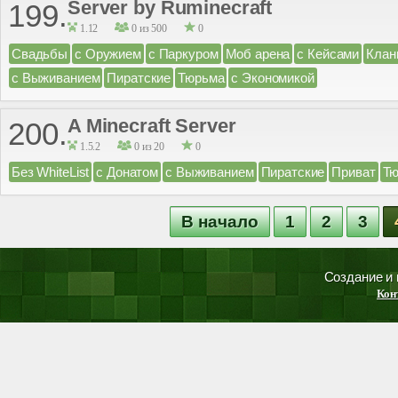
Server by Ruminecraft
199.
1.12
0 из 500
0
Свадьбы
с Оружием
с Паркуром
Моб арена
с Кейсами
Клан
с Выживанием
Пиратские
Тюрьма
с Экономикой
A Minecraft Server
200.
1.5.2
0 из 20
0
Без WhiteList
с Донатом
с Выживанием
Пиратские
Приват
Тю
В начало
1
2
3
Создание и
Кон