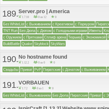
Server.pro | America
189.
1.7.10
0 из 12
0
Без WhiteList
с Выживанием
с Креативом
с Паркуром
Пиратс
TNT Run
Без Дюпа
с Дюпом
с Голодными играми
Ивенты
Кл
с Оружием
с Прятками
Сплиф арена
Тюрьма
с Экономикой
BuildBattle
Quake
Skyblock
SkyWars
No hostname found
190.
1.12.2
0 из 0
0
Свадьбы
Приват
PvP
Пиратские
с Донатом
с Выживанием
VORBAUEN
191.
1.7.2
0 из 1
0
Без WhiteList
с Выживанием
Без Дюпа
Пиратские
Приват
с 
IspirCraft [1.13.2] Website www.spi