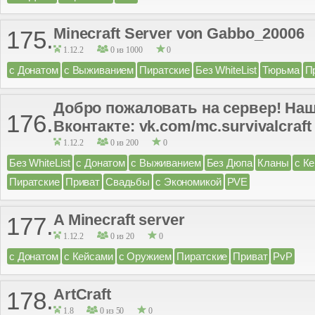
Minecraft Server von Gabbo_20006
175.
1.12.2
0 из 1000
0
с Донатом
с Выживанием
Пиратские
Без WhiteList
Тюрьма
П
Добро пожаловать на сервер! Наш
176.
Вконтакте: vk.com/mc.survivalcraft
1.12.2
0 из 200
0
Без WhiteList
с Донатом
с Выживанием
Без Дюпа
Кланы
с К
Пиратские
Приват
Свадьбы
с Экономикой
PVE
A Minecraft server
177.
1.12.2
0 из 20
0
с Донатом
с Кейсами
с Оружием
Пиратские
Приват
PvP
ArtCraft
178.
1.8
0 из 50
0