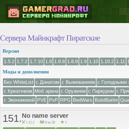
Сервера Майнкрафт Пиратские
Версии
1.5.2
1.7.2
1.7.10
1.8
1.8.8
1.8.9
1.9
1.10
1.10.2
1.11
Моды и дополнения
Без WhiteList
с Донатом
с Выживанием
с Голодными 
с Креативом
Моб арена
с Оружием
с Паркуром
с Пр
с Экономикой
PVE
PvP
RPG
BedWars
BuildBattle
Qua
No name server
151.
1.12.2
0 из 50
1