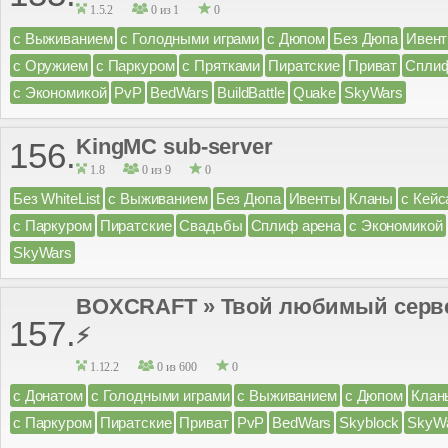
1.5.2
0 из 1
0
с Выживанием
с Голодными играми
с Дюпом
Без Дюпа
Ивен
с Оружием
с Паркуром
с Прятками
Пиратские
Приват
Сплиф
с Экономикой
PvP
BedWars
BuildBattle
Quake
SkyWars
KingMC sub-server
156.
1.8
0 из 9
0
Без WhiteList
с Выживанием
Без Дюпа
Ивенты
Кланы
с Кейс
с Паркуром
Пиратские
Свадьбы
Сплиф арена
с Экономикой
SkyWars
BOXCRAFT » Твой любимый сервер ;
157.
⚡
1.12.2
0 из 600
0
с Донатом
с Голодными играми
с Выживанием
с Дюпом
Клан
с Паркуром
Пиратские
Приват
PvP
BedWars
Skyblock
SkyW