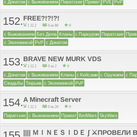
с Донатом
с Выживанием
Пиратские
Приват
PVE
PvP
FREE?!?!?!
152.
1.12.2
0 из 80
0
с Выживанием
Без Дюпа
Кланы
с Паркуром
Пиратские
Прив
с Экономикой
PvP
с Донатом
BRAVE NEW MURK VDS
153.
1.12.2
0 из 2
0
с Донатом
с Выживанием
Кланы
с Кейсами
с Оружием
с Па
Свадьбы
Тюрьма
с Экономикой
PvP
A Minecraft Server
154.
1.12.2
0 из 20
0
Пиратские
с Выживанием
Приват
BedWars
SkyWars
|||| ＭＩＮＥＳＩＤＥ ʃ ⚔ПРОВЕЛИ ВА
155.