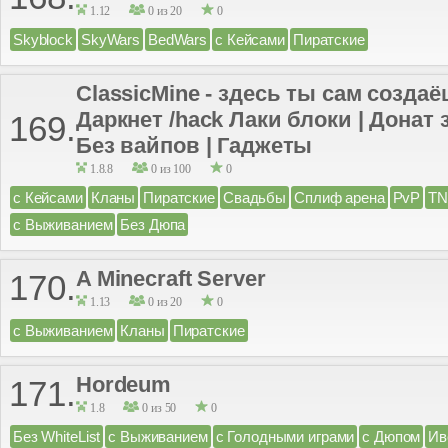
1.12
0 из 20
0
Skyblock
SkyWars
BedWars
с Кейсами
Пиратские
ClassicMine - здесь ты сам созда
Даркнет /hack Лаки блоки | Донат 
169.
Без вайпов | Гаджеты
1.8.8
0 из 100
0
с Кейсами
Кланы
Пиратские
Свадьбы
Сплиф арена
PvP
TN
с Выживанием
Без Дюпа
A Minecraft Server
170.
1.13
0 из 20
0
с Выживанием
Кланы
Пиратские
Hordeum
171.
1.8
0 из 50
0
Без WhiteList
с Выживанием
с Голодными играми
с Дюпом
Ив