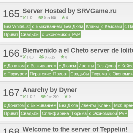
Server Hosted by SRVGame.ru
165.
1.12
0 из 100
0
Без WhiteList
с Выживанием
Без Дюпа
Кланы
с Кейсами
с П
Приват
Свадьбы
с Экономикой
PvP
Bienvenido a el Cheto server de loli
166.
1.8.8
0 из 25
0
с Донатом
с Выживанием
с Дюпом
Ивенты
Без Дюпа
с Кейс
с Паркуром
Пиратские
Приват
Свадьбы
Тюрьма
с Экономик
Anarchy by Dyner
167.
1.12.2
0 из 200
0
с Донатом
с Выживанием
Без Дюпа
Ивенты
Кланы
Моб аре
Приват
Свадьбы
Сплиф арена
Тюрьма
с Экономикой
PvP
Welcome to the server of Teppelin!
168.