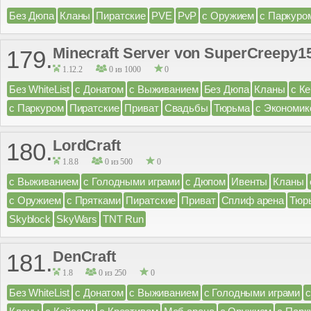
Без Дюпа
Кланы
Пиратские
PVE
PvP
с Оружием
с Паркуро
Minecraft Server von SuperCreepy1
179.
1.12.2
0 из 1000
0
Без WhiteList
с Донатом
с Выживанием
Без Дюпа
Кланы
с К
с Паркуром
Пиратские
Приват
Свадьбы
Тюрьма
с Экономик
LordCraft
180.
1.8.8
0 из 500
0
с Выживанием
с Голодными играми
с Дюпом
Ивенты
Кланы
с Оружием
с Прятками
Пиратские
Приват
Сплиф арена
Тюр
Skyblock
SkyWars
TNT Run
DenCraft
181.
1.8
0 из 250
0
Без WhiteList
с Донатом
с Выживанием
с Голодными играми