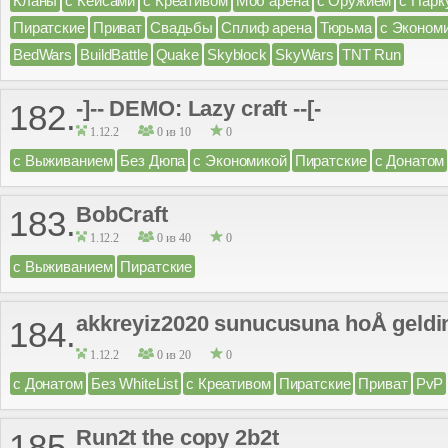
Кланы
с Кейсами
с Креативом
Моб арена
с Оружием
с Парк
Пиратские
Приват
Свадьбы
Сплиф арена
Тюрьма
с Эконом
BedWars
BuildBattle
Quake
Skyblock
SkyWars
TNT Run
-]-- DEMO: Lazy craft --[-
182.
1.12.2
0 из 10
0
с Выживанием
Без Дюпа
с Экономикой
Пиратские
с Донатом
BobCraft
183.
1.12.2
0 из 40
0
с Выживанием
Пиратские
akkreyiz2020 sunucusuna hoÅ geldi
184.
1.12.2
0 из 20
0
с Донатом
Без WhiteList
с Креативом
Пиратские
Приват
PvP
Run2t the copy 2b2t
185.