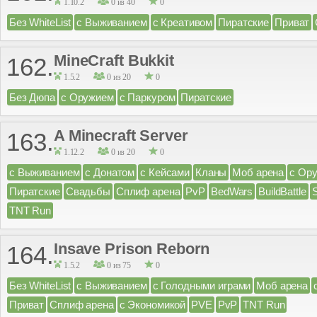
1.10.2
0 из 40
0
Без WhiteList
с Выживанием
с Креативом
Пиратские
Приват
MineCraft Bukkit
162.
1.5.2
0 из 20
0
Без Дюпа
с Оружием
с Паркуром
Пиратские
A Minecraft Server
163.
1.12.2
0 из 20
0
с Выживанием
с Донатом
с Кейсами
Кланы
Моб арена
с Ор
Пиратские
Свадьбы
Сплиф арена
PvP
BedWars
BuildBattle
TNT Run
Insave Prison Reborn
164.
1.5.2
0 из 75
0
Без WhiteList
с Выживанием
с Голодными играми
Моб арена
Приват
Сплиф арена
с Экономикой
PVE
PvP
TNT Run