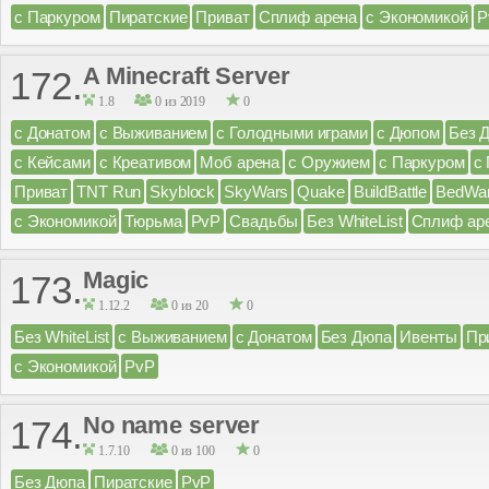
с Паркуром
Пиратские
Приват
Сплиф арена
с Экономикой
P
A Minecraft Server
172.
1.8
0 из 2019
0
с Донатом
с Выживанием
с Голодными играми
с Дюпом
Без 
с Кейсами
с Креативом
Моб арена
с Оружием
с Паркуром
с
Приват
TNT Run
Skyblock
SkyWars
Quake
BuildBattle
BedWa
с Экономикой
Тюрьма
PvP
Свадьбы
Без WhiteList
Сплиф ар
Magic
173.
1.12.2
0 из 20
0
Без WhiteList
с Выживанием
с Донатом
Без Дюпа
Ивенты
Пр
с Экономикой
PvP
No name server
174.
1.7.10
0 из 100
0
Без Дюпа
Пиратские
PvP