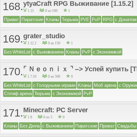
ytyaCraft RPG Выживание [1.15.2]
168.
1.13
0 из 100
1
Приват
Пиратские
Кланы
Тюрьма
PVE
PvP
RPG
с Донатом
grater_studio
169.
1.12.2
0 из 150
1
Без WhiteList
с Выживанием
Кланы
PvP
с Экономикой
⌜ Ｎｅｏｎｉｘ ⌝ --> Успей купить [T
170.
1.7.10
0 из 500
0
Без WhiteList
с Голодными играми
Кланы
Моб арена
с Оружи
Сплиф арена
Тюрьма
с Экономикой
PvP
Minecraft: PC Server
171.
1.8
0 из 5
0
Кланы
Без Дюпа
с Выживанием
Пиратские
Приват
Свадьбы