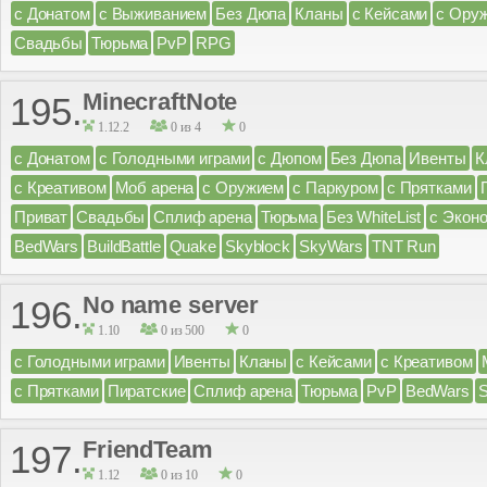
с Донатом
с Выживанием
Без Дюпа
Кланы
с Кейсами
с Ору
Свадьбы
Тюрьма
PvP
RPG
MinecraftNote
195.
1.12.2
0 из 4
0
с Донатом
с Голодными играми
с Дюпом
Без Дюпа
Ивенты
К
с Креативом
Моб арена
с Оружием
с Паркуром
с Прятками
Приват
Свадьбы
Сплиф арена
Тюрьма
Без WhiteList
с Экон
BedWars
BuildBattle
Quake
Skyblock
SkyWars
TNT Run
No name server
196.
1.10
0 из 500
0
с Голодными играми
Ивенты
Кланы
с Кейсами
с Креативом
с Прятками
Пиратские
Сплиф арена
Тюрьма
PvP
BedWars
FriendTeam
197.
1.12
0 из 10
0