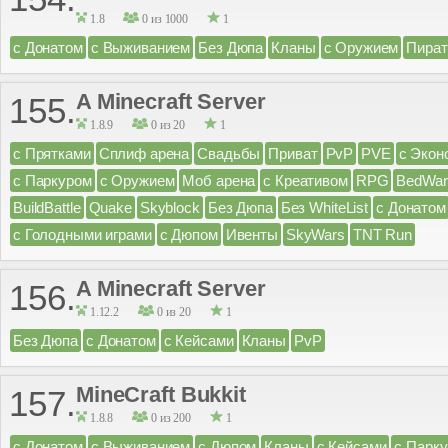
1.8
0 из 1000
1
с Донатом
с Выживанием
Без Дюпа
Кланы
с Оружием
Пират
A Minecraft Server
155.
1.8.9
0 из 20
1
с Прятками
Сплиф арена
Свадьбы
Приват
PvP
PVE
с Экон
с Паркуром
с Оружием
Моб арена
с Креативом
RPG
BedWar
BuildBattle
Quake
Skyblock
Без Дюпа
Без WhiteList
с Донатом
с Голодными играми
с Дюпом
Ивенты
SkyWars
TNT Run
A Minecraft Server
156.
1.12.2
0 из 20
1
Без Дюпа
с Донатом
с Кейсами
Кланы
PvP
MineCraft Bukkit
157.
1.8.8
0 из 200
1
с Донатом
с Выживанием
с Дюпом
Кланы
с Кейсами
с Парк