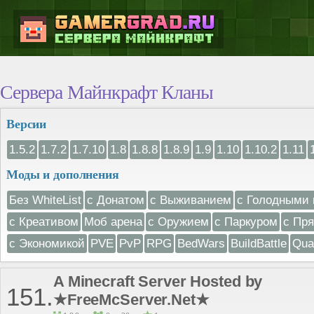
Сервера Майнкрафт Кланы
Версии
1.5.2
1.7.2
1.7.10
1.8
1.8.8
1.8.9
1.9
1.10
1.10.2
1.11
Моды и дополнения
Без WhiteList
с Донатом
с Выживанием
с Голодными 
с Креативом
Моб арена
с Оружием
с Паркуром
с Пр
с Экономикой
PVE
PvP
RPG
BedWars
BuildBattle
Qua
A Minecraft Server Hosted by
151.
★FreeMcServer.Net★