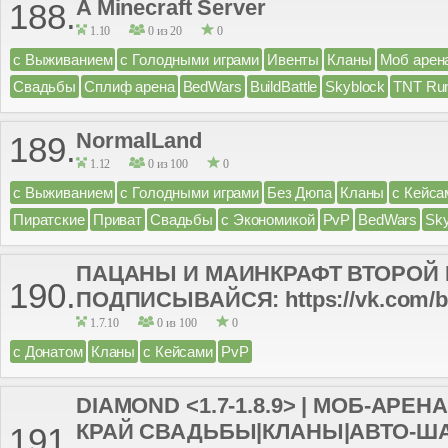
A Minecraft Server
188.
1.10
0 из 20
0
с Выживанием
с Голодными играми
Ивенты
Кланы
Моб арен
Свадьбы
Сплиф арена
BedWars
BuildBattle
Skyblock
TNT Ru
NormalLand
189.
1.12
0 из 100
0
с Выживанием
с Голодными играми
Без Дюпа
Кланы
с Кейса
Пиратские
Приват
Свадьбы
с Экономикой
PvP
BedWars
Sk
ПАЦАНЫ И МАИНКРАФТ ВТОРОЙ 
190.
ПОДПИСЫВАЙСЯ: https://vk.com/b
1.7.10
0 из 100
0
с Донатом
Кланы
с Кейсами
PvP
DIAMOND <1.7-1.8.9> | МОБ-АРЕНА
КРАЙ СВАДЬБЫ|КЛАНЫ|АВТО-Ш
191.