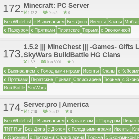
Minecraft: PC Server
172.
1.12.2
0 из 5
0
Без WhiteList
с Выживанием
Без Дюпа
Ивенты
Кланы
Моб а
с Паркуром
с Прятками
Пиратские
Тюрьма
с Экономикой
1.5.2 ||| MineChest ||| -Games- Gift
173.
SkyWars BuildBattle HG Clans
1.5.2
0 из 5000
0
с Выживанием
с Голодными играми
Ивенты
Кланы
с Кейсам
с Прятками
Пиратские
Приват
Сплиф арена
Тюрьма
с Экон
BuildBattle
SkyWars
Server.pro | America
174.
1.7.10
0 из 12
0
Без WhiteList
с Выживанием
с Креативом
с Паркуром
Пиратс
TNT Run
Без Дюпа
с Дюпом
с Голодными играми
Ивенты
Кл
с Оружием
с Прятками
Сплиф арена
Тюрьма
с Экономикой