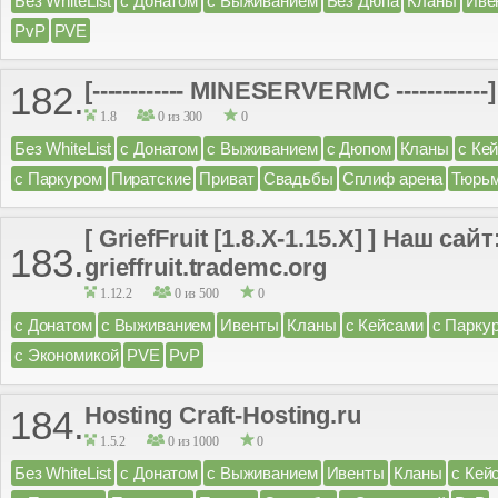
Без WhiteList
с Донатом
с Выживанием
Без Дюпа
Кланы
Иве
PvP
PVE
[------------ MINESERVERMC ------------]
182.
1.8
0 из 300
0
Без WhiteList
с Донатом
с Выживанием
с Дюпом
Кланы
с Ке
с Паркуром
Пиратские
Приват
Свадьбы
Сплиф арена
Тюрь
[ GriefFruit [1.8.X-1.15.X] ] Наш сайт
183.
grieffruit.trademc.org
1.12.2
0 из 500
0
с Донатом
с Выживанием
Ивенты
Кланы
с Кейсами
с Парку
с Экономикой
PVE
PvP
Hosting Craft-Hosting.ru
184.
1.5.2
0 из 1000
0
Без WhiteList
с Донатом
с Выживанием
Ивенты
Кланы
с Кей