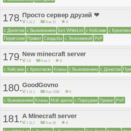
Просто сервер друзей ❤
178.
1.12.2
0 из 15
0
с Донатом
с Выживанием
Без WhiteList
с Кейсами
с Креатив
Пиратские
Приват
Свадьбы
с Экономикой
PvP
New minecraft server
179.
1.8
0 из 3
0
с Кейсами
с Креативом
Кланы
с Выживанием
с Донатом
При
GoodGovno
180.
1.11.2
0 из 1500
0
с Выживанием
Кланы
Моб арена
с Паркуром
Приват
PvP
A Minecraft server
181.
1.12.2
0 из 20
0