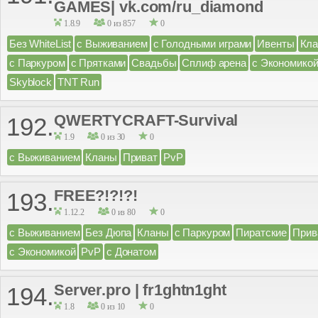
GAMES| vk.com/ru_diamond
1.8.9
0 из 857
0
Без WhiteList
с Выживанием
с Голодными играми
Ивенты
Кл
с Паркуром
с Прятками
Свадьбы
Сплиф арена
с Экономико
Skyblock
TNT Run
QWERTYCRAFT-Survival
192.
1.9
0 из 30
0
с Выживанием
Кланы
Приват
PvP
FREE?!?!?!
193.
1.12.2
0 из 80
0
с Выживанием
Без Дюпа
Кланы
с Паркуром
Пиратские
Прив
с Экономикой
PvP
с Донатом
Server.pro | fr1ghtn1ght
194.
1.8
0 из 10
0