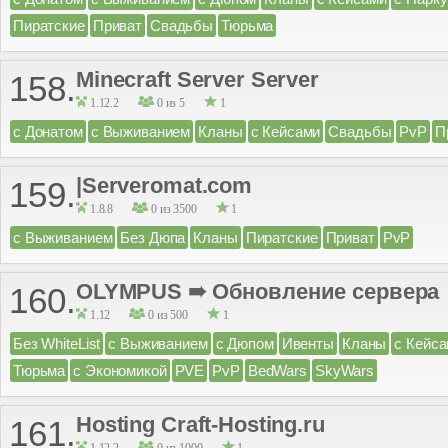
Пиратские
Приват
Свадьбы
Тюрьма
Minecraft Server Server
158.
1.12.2
0 из 5
1
с Донатом
с Выживанием
Кланы
с Кейсами
Свадьбы
PvP
П
|Serveromat.com
159.
1.8.8
0 из 3500
1
с Выживанием
Без Дюпа
Кланы
Пиратские
Приват
PvP
OLYMPUS ➠ Обновление сервера
160.
1.12
0 из 500
1
Без WhiteList
с Выживанием
с Дюпом
Ивенты
Кланы
с Кейс
Тюрьма
с Экономикой
PVE
PvP
BedWars
SkyWars
Hosting Craft-Hosting.ru
161.