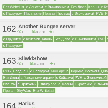
1.12.2
0 из 1000
1
Без WhiteList
с Донатом
с Выживанием
Без Дюпа
Кланы
с К
с Паркуром
Пиратские
Приват
Тюрьма
с Экономикой
PVE
P
Another Bungee server
162.
1.8.8
0 из 50
1
с Оружием
с Кейсами
Кланы
Без Дюпа
с Выживанием
PvP
с Паркуром
SliwkiShow
163.
1.8
0 из 1000
1
RPG
Свадьбы
с Паркуром
Моб арена
Тюрьма
BedWars
Qua
Без Дюпа
с Голодными играми
с Кейсами
PVE
с Экономикой
Ивенты
с Прятками
Сплиф арена
Кланы
Пиратские
с Выжив
Приват
SkyWars
Без WhiteList
Harius
164.