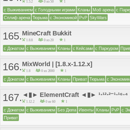
1.5.2
0 из 50
1
с Выживанием
с Голодными играми
Кланы
Моб арена
с Парк
Сплиф арена
Тюрьма
с Экономикой
PvP
SkyWars
MineCraft Bukkit
165.
1.8.8
0 из 20
1
с Донатом
с Выживанием
Кланы
с Кейсами
с Паркуром
Прив
MixWorld | [1.8.x-1.12.x]
166.
1.8
0 из 2000
1
с Донатом
с Выживанием
Кланы
Приват
Тюрьма
с Экономик
◄▮► ElementCraft ◄▮► ¹⋅¹²⋅²⁻¹⋅¹⁶⋅⁴
167.
1.12.2
0 из 60
1
с Донатом
с Выживанием
Без Дюпа
Ивенты
Кланы
PvP
с Э
Приват