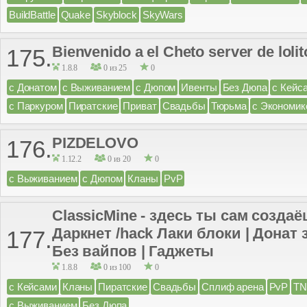
BuildBattle
Quake
Skyblock
SkyWars
Bienvenido a el Cheto server de loli
175.
1.8.8
0 из 25
0
с Донатом
с Выживанием
с Дюпом
Ивенты
Без Дюпа
с Кейс
с Паркуром
Пиратские
Приват
Свадьбы
Тюрьма
с Экономик
PIZDELOVO
176.
1.12.2
0 из 20
0
с Выживанием
с Дюпом
Кланы
PvP
ClassicMine - здесь ты сам созда
Даркнет /hack Лаки блоки | Донат 
177.
Без вайпов | Гаджеты
1.8.8
0 из 100
0
с Кейсами
Кланы
Пиратские
Свадьбы
Сплиф арена
PvP
TN
с Выживанием
Без Дюпа