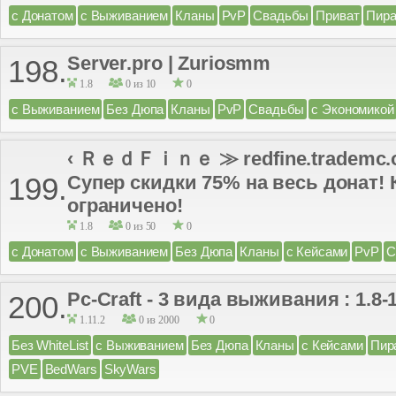
с Донатом
с Выживанием
Кланы
PvP
Свадьбы
Приват
Пира
Server.pro | Zuriosmm
198.
1.8
0 из 10
0
с Выживанием
Без Дюпа
Кланы
PvP
Свадьбы
с Экономикой
‹ ＲｅｄＦｉｎｅ ≫ redfine.trademc.org 
Супер скидки 75% на весь донат! 
199.
ограничено!
1.8
0 из 50
0
с Донатом
с Выживанием
Без Дюпа
Кланы
с Кейсами
PvP
С
Pc-Craft - 3 вида выживания : 1.8-
200.
1.11.2
0 из 2000
0
Без WhiteList
с Выживанием
Без Дюпа
Кланы
с Кейсами
Пир
PVE
BedWars
SkyWars