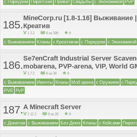
с Паркуром
Пиратские
Приват
Свадьбы
с Экономикой
PvP
MineCorp.ru [1.8-1.16] Выживание 
185.
Креатив
1.5.2
0 из 500
0
с Выживанием
Кланы
с Креативом
с Паркуром
с Экономикой
Se7enCraft Industrial Server Scave
186.
mobarena, PVP-arena, VIP, World G
1.7.2
0 из 30
0
с Выживанием
Ивенты
Кланы
Моб арена
с Оружием
с Парк
PVE
PvP
A Minecraft Server
187.
1.12.2
0 из 20
0
с Донатом
с Выживанием
Без Дюпа
Кланы
с Кейсами
Пират