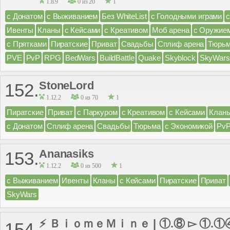
1.8.9
0 из 20
1
с Донатом
с Выживанием
Без WhiteList
с Голодными играми
Ивенты
Кланы
с Кейсами
с Креативом
Моб арена
с Оружие
с Прятками
Пиратские
Приват
Свадьбы
Сплиф арена
Тюрь
PVE
PvP
RPG
BedWars
BuildBattle
Quake
Skyblock
SkyWars
StoneLord
152.
1.12.2
0 из 70
1
Пиратские
Приват
с Паркуром
с Креативом
с Кейсами
Клан
с Донатом
Сплиф арена
Свадьбы
Тюрьма
с Экономикой
Pv
Ananasiks
153.
1.12.2
0 из 500
1
с Выживанием
Ивенты
Кланы
с Кейсами
Пиратские
Приват
SkyWars
⚡ ＢｉｏｍｅＭｉｎｅ | ①.⑧ ▻ ①.①
154.