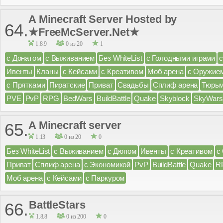
A Minecraft Server Hosted by
64.
★FreeMcServer.Net★
1.8.9
0 из 20
1
с Донатом
с Выживанием
Без WhiteList
с Голодными играми
Ивенты
Кланы
с Кейсами
с Креативом
Моб арена
с Оружие
с Прятками
Пиратские
Приват
Свадьбы
Сплиф арена
Тюрь
PVE
PvP
RPG
BedWars
BuildBattle
Quake
Skyblock
SkyWars
A Minecraft server
65.
1.13
0 из 20
0
Без WhiteList
с Выживанием
с Дюпом
Ивенты
с Креативом
с
Приват
Сплиф арена
с Экономикой
PvP
BuildBattle
Quake
R
Моб арена
с Кейсами
с Паркуром
BattleStars
66.
1.8.8
0 из 200
0