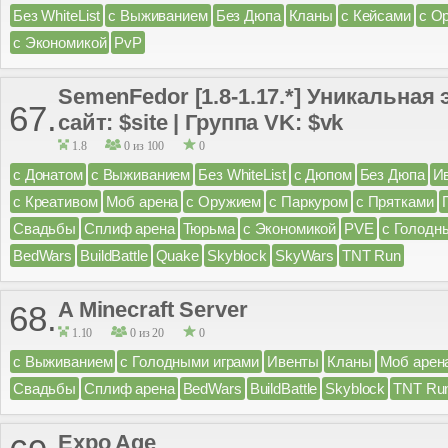
Без WhiteList
с Выживанием
Без Дюпа
Кланы
с Кейсами
с О
с Экономикой
PvP
SemenFedor [1.8-1.17.*] Уникальная
67.
сайт: $site | Группа VK: $vk
1.8
0 из 100
0
с Донатом
с Выживанием
Без WhiteList
с Дюпом
Без Дюпа
И
с Креативом
Моб арена
с Оружием
с Паркуром
с Прятками
Свадьбы
Сплиф арена
Тюрьма
с Экономикой
PVE
с Голодн
BedWars
BuildBattle
Quake
Skyblock
SkyWars
TNT Run
A Minecraft Server
68.
1.10
0 из 20
0
с Выживанием
с Голодными играми
Ивенты
Кланы
Моб арен
Свадьбы
Сплиф арена
BedWars
BuildBattle
Skyblock
TNT Ru
Expo Age