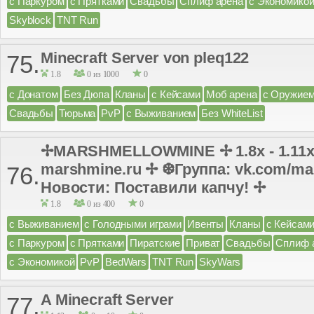
с Паркуром
с Прятками
Свадьбы
Сплиф арена
с Экономико
Skyblock
TNT Run
Minecraft Server von pleq122
75.
1.8
0 из 1000
0
с Донатом
Без Дюпа
Кланы
с Кейсами
Моб арена
с Оружие
Свадьбы
Тюрьма
PvP
с Выживанием
Без WhiteList
✢MARSHMELLOWMINE ✢ 1.8x - 1.11x
marshmine.ru ✢ ❆Группа: vk.com/ma
76.
Новости: Поставили капчу! ✢
1.8
0 из 400
0
с Выживанием
с Голодными играми
Ивенты
Кланы
с Кейсам
с Паркуром
с Прятками
Пиратские
Приват
Свадьбы
Сплиф 
с Экономикой
PvP
BedWars
TNT Run
SkyWars
A Minecraft Server
77.