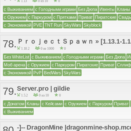
1.13
0 из 10
0
с Выживанием
с Голодными играми
Без Дюпа
Ивенты
Кланы
с Оружием
с Паркуром
с Прятками
Приват
Пиратские
Свад
с Экономикой
PVE
TNT Run
SkyWars
Skyblock
ＰｒｏｊｅｃｔＳｐａｗｎ » [1.13.1-1.14
78.
1.10.2
0 из 1000
0
Без WhiteList
с Выживанием
с Голодными играми
Без Дюпа
И
Моб арена
с Оружием
с Паркуром
Пиратские
Приват
Сплиф
с Экономикой
PvP
BedWars
SkyWars
Server.pro | gildie
79.
1.5.2
0 из 10
0
с Донатом
Кланы
с Кейсами
с Оружием
с Паркуром
Приват
с Выживанием
-]-- DragonMine |dragonmine-shop.mcdo
80.