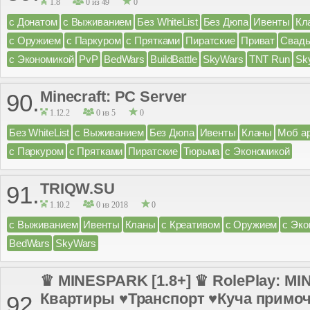
1.8
0 из 49
0
с Донатом
с Выживанием
Без WhiteList
Без Дюпа
Ивенты
Кл
с Оружием
с Паркуром
с Прятками
Пиратские
Приват
Свад
с Экономикой
PvP
BedWars
BuildBattle
SkyWars
TNT Run
Sk
Minecraft: PC Server
90.
1.12.2
0 из 5
0
Без WhiteList
с Выживанием
Без Дюпа
Ивенты
Кланы
Моб а
с Паркуром
с Прятками
Пиратские
Тюрьма
с Экономикой
TRIQW.SU
91.
1.10.2
0 из 2018
0
с Выживанием
Ивенты
Кланы
с Креативом
с Оружием
с Эко
BedWars
SkyWars
♛ MINESPARK [1.8+] ♛ RolePlay: M
Квартиры ♥Транспорт ♥Куча примо
92.