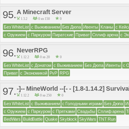
A Minecraft Server
95.
1.5.2
0 из 150
0
Без WhiteList
с Выживанием
Без Дюпа
Ивенты
Кланы
с Кейс
с Оружием
с Паркуром
Пиратские
Приват
Сплиф арена
с Э
NeverRPG
96.
1.12.2
0 из 20
0
Без WhiteList
с Донатом
с Выживанием
Без Дюпа
Ивенты
с 
Приват
с Экономикой
PvP
RPG
-]-- MineWorld --[- - [1.8-1.14.2] Surv
97.
1.12.2
0 из 250
0
Без WhiteList
с Выживанием
с Голодными играми
Без Дюпа
И
с Оружием
с Паркуром
с Прятками
Свадьбы
Сплиф арена
Т
BedWars
BuildBattle
Quake
Skyblock
SkyWars
TNT Run