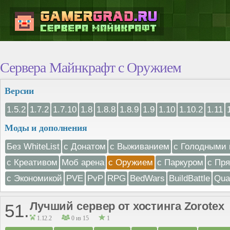
Сервера Майнкрафт с Оружием
Версии
1.5.2
1.7.2
1.7.10
1.8
1.8.8
1.8.9
1.9
1.10
1.10.2
1.11
Моды и дополнения
Без WhiteList
с Донатом
с Выживанием
с Голодными 
с Креативом
Моб арена
с Оружием
с Паркуром
с Пр
с Экономикой
PVE
PvP
RPG
BedWars
BuildBattle
Qua
Лучший сервер от хостинга Zorotex
51.
1.12.2
0 из 15
1