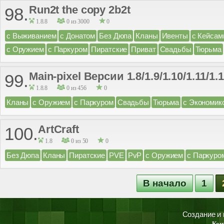
Run2t the copy 2b2t
98.
1.8.8
0 из 3000
0
с Выживанием
с Донатом
Без Дюпа
Кланы
Ивенты
с Кейсам
с Оружием
с Паркуром
Пиратские
Приват
Свадьбы
Тюрьма
Main-pixel Версии 1.8/1.9/1.10/1.11/1.
99.
1.8.8
0 из 456
0
Кланы
с Оружием
с Паркуром
Свадьбы
Тюрьма
с Экономик
ArtCraft
100.
1.8
0 из 50
0
Без Дюпа
Кланы
Пиратские
PVE
PvP
с Оружием
с Паркуро
В начало
1
Создание и
Кон