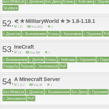
Без WhiteList
с Донатом
Без Дюпа
Кланы
с Кейсами
с Оружи
Skyblock
⪕ ✯ MilitaryWorld ✯ ⪖ 1.8-1.18.1
52.
1.13
0 из 2021
1
с Донатом
с Выживанием
Кланы
с Креативом
с Оружием
Pv
IneCraft
53.
1.8
0 из 500
1
с Выживанием
с Дюпом
Кланы
с Кейсами
с Оружием
с Парк
Свадьбы
Тюрьма
с Экономикой
PvP
A Minecraft Server
54.
1.12.2
0 из 20
1
Без WhiteList
с Донатом
с Выживанием
Без Дюпа
с Оружием
с Экономикой
PvP