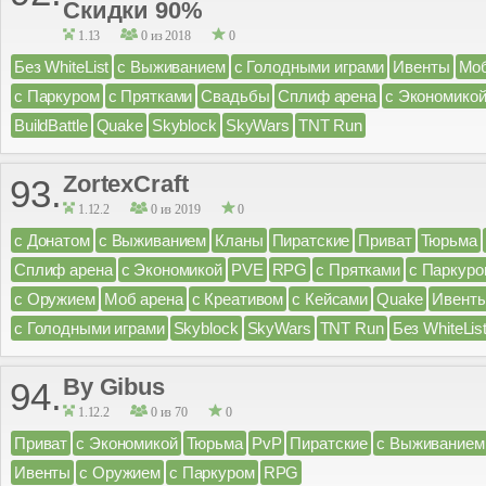
Скидки 90%
1.13
0 из 2018
0
Без WhiteList
с Выживанием
с Голодными играми
Ивенты
Моб
с Паркуром
с Прятками
Свадьбы
Сплиф арена
с Экономико
BuildBattle
Quake
Skyblock
SkyWars
TNT Run
ZortexCraft
93.
1.12.2
0 из 2019
0
с Донатом
с Выживанием
Кланы
Пиратские
Приват
Тюрьма
Сплиф арена
с Экономикой
PVE
RPG
с Прятками
с Паркуро
с Оружием
Моб арена
с Креативом
с Кейсами
Quake
Ивент
с Голодными играми
Skyblock
SkyWars
TNT Run
Без WhiteLis
By Gibus
94.
1.12.2
0 из 70
0
Приват
с Экономикой
Тюрьма
PvP
Пиратские
с Выживанием
Ивенты
с Оружием
с Паркуром
RPG