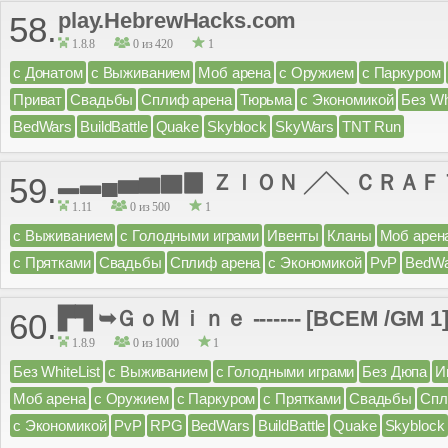
play.HebrewHacks.com
58.
1.8.8
0 из 420
1
с Донатом
с Выживанием
Моб арена
с Оружием
с Паркуром
Приват
Свадьбы
Сплиф арена
Тюрьма
с Экономикой
Без Wh
BedWars
BuildBattle
Quake
Skyblock
SkyWars
TNT Run
▂▃▄▅▆▇▉ ＺＩＯＮ ╱╲ ＣＲＡＦ
59.
1.11
0 из 500
1
с Выживанием
с Голодными играми
Ивенты
Кланы
Моб арен
с Прятками
Свадьбы
Сплиф арена
с Экономикой
PvP
BedWa
▛▜ ➥ＧｏＭｉｎｅ ------- [BCEM /GM 1
60.
1.8.9
0 из 1000
1
Без WhiteList
с Выживанием
с Голодными играми
Без Дюпа
И
Моб арена
с Оружием
с Паркуром
с Прятками
Свадьбы
Спл
с Экономикой
PvP
RPG
BedWars
BuildBattle
Quake
Skyblock