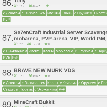
Toffy
86.
1.12.2
0 из 20
0
с Донатом
с Выживанием
Ивенты
Кланы
с Оружием
Пиратс
PvP
Se7enCraft Industrial Server Scaveng
87.
mobarena, PVP-arena, VIP, World GM,
1.7.2
0 из 30
0
с Выживанием
Ивенты
Кланы
Моб арена
с Оружием
с Парк
PVE
PvP
BRAVE NEW MURK VDS
88.
1.12.2
0 из 2
0
с Донатом
с Выживанием
Кланы
с Кейсами
с Оружием
с Па
Свадьбы
Тюрьма
с Экономикой
PvP
MineCraft Bukkit
89.