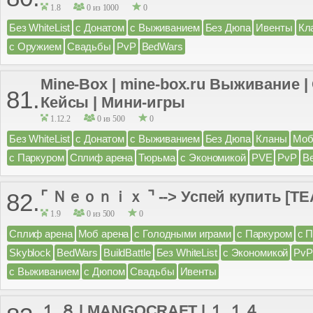
1.8
0 из 1000
0
Без WhiteList
с Донатом
с Выживанием
Без Дюпа
Ивенты
Кл
с Оружием
Свадьбы
PvP
BedWars
Mine-Box | mine-box.ru Выживание |
81.
Кейсы | Мини-игры
1.12.2
0 из 500
0
Без WhiteList
с Донатом
с Выживанием
Без Дюпа
Кланы
Моб
с Паркуром
Сплиф арена
Тюрьма
с Экономикой
PVE
PvP
B
⌜ Ｎｅｏｎｉｘ ⌝ --> Успей купить [TEA
82.
1.9
0 из 500
0
Сплиф арена
Моб арена
с Голодными играми
с Паркуром
с 
Skyblock
BedWars
BuildBattle
Без WhiteList
с Экономикой
PvP
с Выживанием
с Дюпом
Свадьбы
Ивенты
１.８ | MANGOCRAFT | １.１４