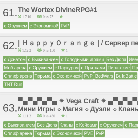
The Wortex DivineRPG#1
61.
1.7.10
0 из 75
1
с Оружием
с Экономикой
PvP
| ＨａｐｐｙＯｒａｎｇｅ | / Сервер пе
62.
1.12.2
0 из 150
1
с Донатом
с Выживанием
с Голодными играми
Без Дюпа
Иве
Моб арена
с Оружием
с Паркуром
с Прятками
Пиратские
Пр
Сплиф арена
Тюрьма
с Экономикой
PvP
BedWars
BuildBattle
TNT Run
▀▄▀▄▀▄▀▄ ✴ Vega Craft ✴ ▄▀▄▀▄
63.
Мини Игры ⬦ Магия ⬦ Дуэли ⬦ Клан
1.11.2
0 из 450
1
с Выживанием
Без Дюпа
Кланы
с Кейсами
с Оружием
с Пар
Сплиф арена
Тюрьма
с Экономикой
PVE
PvP