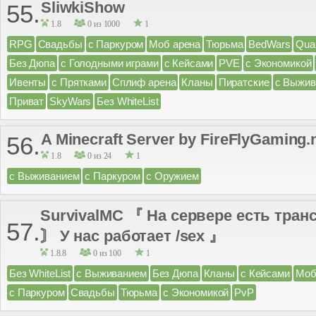
SliwkiShow
55.
1.8
0 из 1000
1
RPG
Свадьбы
с Паркуром
Моб арена
Тюрьма
BedWars
Qua
Без Дюпа
с Голодными играми
с Кейсами
PVE
с Экономикой
Ивенты
с Прятками
Сплиф арена
Кланы
Пиратские
с Выжив
Приват
SkyWars
Без WhiteList
A Minecraft Server by FireFlyGaming.
56.
1.8
0 из 24
1
с Выживанием
с Паркуром
с Оружием
SurvivalMC 『 На сервере есть транс
57.
〙 У нас работает /sex 』
1.8.8
0 из 100
1
Без WhiteList
с Выживанием
Без Дюпа
Кланы
с Кейсами
Моб
с Паркуром
Свадьбы
Тюрьма
с Экономикой
PvP