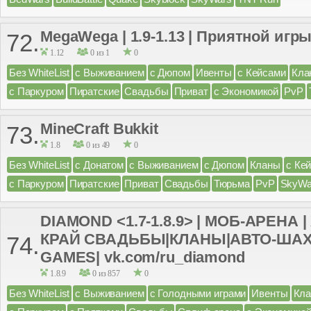
MegaWega | 1.9-1.13 | Приятной игры
72.
1.12
0 из 1
0
Без WhiteList
с Выживанием
с Дюпом
Ивенты
с Кейсами
Кла
с Паркуром
Пиратские
Свадьбы
Приват
с Экономикой
PvP
MineCraft Bukkit
73.
1.8
0 из 49
0
Без WhiteList
с Донатом
с Выживанием
с Дюпом
Кланы
с Ке
с Паркуром
Пиратские
Приват
Свадьбы
Тюрьма
PvP
SkyWa
DIAMOND <1.7-1.8.9> | МОБ-АРЕНА 
КРАЙ СВАДЬБЫ|КЛАНЫ|АВТО-ША
74.
GAMES| vk.com/ru_diamond
1.8.9
0 из 857
0
Без WhiteList
с Выживанием
с Голодными играми
Ивенты
Кл