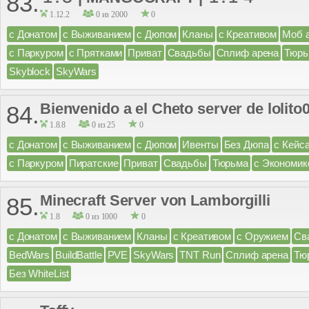
83.
1.12.2
0 из 2000
0
с Донатом
с Выживанием
с Дюпом
Кланы
с Креативом
Моб 
с Паркуром
с Прятками
Приват
Свадьбы
Сплиф арена
Тюрь
Skyblock
SkyWars
Bienvenido a el Cheto server de lolito
84.
1.8.8
0 из 25
0
с Донатом
с Выживанием
с Дюпом
Ивенты
Без Дюпа
с Кейс
с Паркуром
Пиратские
Приват
Свадьбы
Тюрьма
с Экономик
Minecraft Server von Lamborgilli
85.
1.8
0 из 1000
0
с Донатом
с Выживанием
Кланы
с Креативом
с Оружием
Св
BedWars
BuildBattle
PVE
SkyWars
TNT Run
Сплиф арена
Тю
Без WhiteList