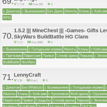
69.
1.7.10
0 из 100
0
с Донатом
с Выживанием
Без Дюпа
Ивенты
Кланы
с Кейсам
RPG
1.5.2 ||| MineChest ||| -Games- Gifts 
70.
SkyWars BuildBattle HG Clans
1.5.2
0 из 5000
0
с Выживанием
с Голодными играми
Ивенты
Кланы
с Кейсам
с Прятками
Пиратские
Приват
Сплиф арена
Тюрьма
с Экон
BuildBattle
SkyWars
LennyCraft
71.
1.10
0 из 1
0
с Донатом
Без WhiteList
с Выживанием
с Голодными играми
Ивенты
Кланы
с Кейсами
с Креативом
Моб арена
с Оружие
Пиратские
Приват
Свадьбы
Сплиф арена
Тюрьма
с Эконом
BedWars
BuildBattle
Quake
Skyblock
SkyWars
TNT Run