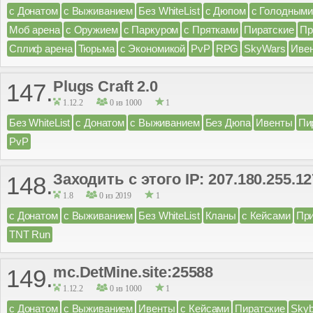
с Донатом
с Выживанием
Без WhiteList
с Дюпом
с Голодными
Моб арена
с Оружием
с Паркуром
с Прятками
Пиратские
Пр
Сплиф арена
Тюрьма
с Экономикой
PvP
RPG
SkyWars
Иве
Plugs Craft 2.0
147.
1.12.2
0 из 1000
1
Без WhiteList
с Донатом
с Выживанием
Без Дюпа
Ивенты
Пи
PvP
Заходить с этого IP: 207.180.255.1
148.
1.8
0 из 2019
1
с Донатом
с Выживанием
Без WhiteList
Кланы
с Кейсами
Пр
TNT Run
mc.DetMine.site:25588
149.
1.12.2
0 из 1000
1
с Донатом
с Выживанием
Ивенты
с Кейсами
Пиратские
Skyb