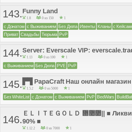
Funny Land
143.
1.8
0 из 150
1
с Донатом
с Выживанием
Без Дюпа
Ивенты
Кланы
с Кейсам
Приват
Свадьбы
Тюрьма
PvP
Server: Everscale VIP: everscale.tr
144.
1.13
0 из 100
1
с Выживанием
Без Дюпа
PVE
PvP
▛▜ PapaCraft Наш онлайн магазин -
145.
1.5.2
0 из 5000
1
Без WhiteList
с Донатом
с Выживанием
PvP
BedWars
BuildBat
ＥＬＩＴＥＧＯＬＤ ᝕៪៺|| ■ Ликвида
146.
90% ■
1.12.2
0 из 7000
1