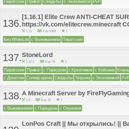
Пиратские
Приват
Свадьбы
с Экономикой
PvP
[1.16.1] Elite Crew ANTI-CHEAT S
136.
https://vk.com/elitecrew.minecraft 
1.13
0 из 1000
1
Без WhiteList
с Выживанием
Пиратские
StoneLord
137.
1.12.2
0 из 70
1
Пиратские
Приват
с Паркуром
с Креативом
с Кейсами
Клан
с Донатом
Сплиф арена
Свадьбы
Тюрьма
с Экономикой
Pv
A Minecraft Server by FireFlyGaming
138.
1.8
0 из 24
1
с Выживанием
с Паркуром
с Оружием
LonPos Craft || Мы открылись! || 