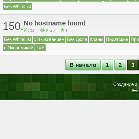
Без WhiteList
No hostname found
150.
1.13
0 из 0
1
Без WhiteList
с Выживанием
Без Дюпа
Кланы
Пиратские
При
с Экономикой
PVE
В начало
1
2
3
Создание и
Кон