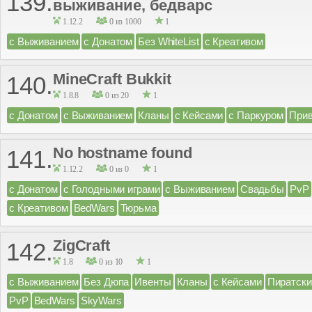
139.
выживание, бедварс
1.12.2
0 из 1000
1
с Выживанием
с Донатом
Без WhiteList
с Креативом
MineCraft Bukkit
140.
1.8.8
0 из 20
1
с Донатом
с Выживанием
Кланы
с Кейсами
с Паркуром
Прив
No hostname found
141.
1.12.2
0 из 0
1
с Донатом
с Голодными играми
с Выживанием
Свадьбы
PvP
с Креативом
BedWars
Тюрьма
ZigCraft
142.
1.8
0 из 10
1
с Выживанием
Без Дюпа
Ивенты
Кланы
с Кейсами
Пиратски
PvP
BedWars
SkyWars