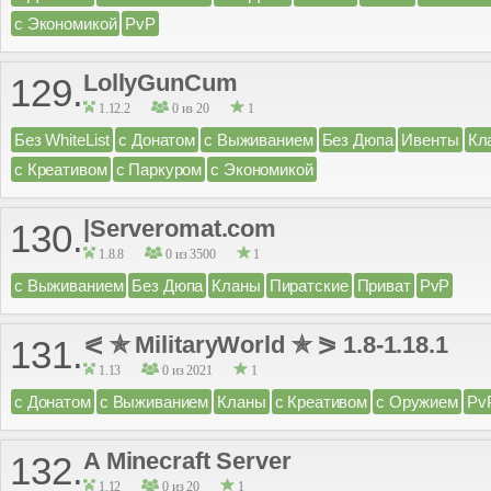
с Экономикой
PvP
LollyGunCum
129.
1.12.2
0 из 20
1
Без WhiteList
с Донатом
с Выживанием
Без Дюпа
Ивенты
Кл
с Креативом
с Паркуром
с Экономикой
|Serveromat.com
130.
1.8.8
0 из 3500
1
с Выживанием
Без Дюпа
Кланы
Пиратские
Приват
PvP
⪕ ✯ MilitaryWorld ✯ ⪖ 1.8-1.18.1
131.
1.13
0 из 2021
1
с Донатом
с Выживанием
Кланы
с Креативом
с Оружием
Pv
A Minecraft Server
132.
1.12
0 из 20
1