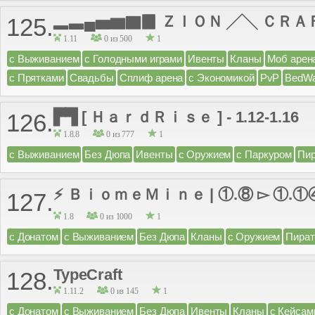
▂▃▄▅▆▇▉ ＺＩＯＮ ╱╲ ＣＲＡ
125.
1.11
0 из 500
1
с Выживанием
с Голодными играми
Ивенты
Кланы
Моб арен
с Прятками
Свадьбы
Сплиф арена
с Экономикой
PvP
BedWa
▛▜ [ ＨａｒｄＲｉｓｅ ] - 1.12-1.16
126.
1.8.8
0 из 777
1
с Выживанием
Без Дюпа
Ивенты
с Оружием
с Паркуром
Пир
⚡ ＢｉｏｍｅＭｉｎｅ | ①.⑧ ▻ ①.①
127.
1.8
0 из 1000
1
с Донатом
с Выживанием
Без Дюпа
Кланы
с Оружием
Пират
TypeCraft
128.
1.11.2
0 из 145
1
с Донатом
с Выживанием
Без Дюпа
Ивенты
Кланы
с Кейсам