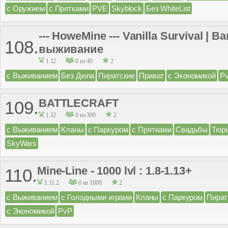
с Оружием
с Прятками
PVE
Skyblock
Без WhiteList
--- HoweMine --- Vanilla Survival | 
108.
выживание
1.12
0 из 40
2
с Выживанием
Без Дюпа
Пиратские
Приват
с Экономикой
P
BATTLECRAFT
109.
1.12
0 из 300
2
с Выживанием
Кланы
с Паркуром
с Прятками
Свадьбы
Тюр
SkyWars
Mine-Line - 1000 lvl : 1.8-1.13+
110.
1.11.2
0 из 1000
2
с Выживанием
с Голодными играми
Кланы
с Паркуром
Пират
с Экономикой
PvP