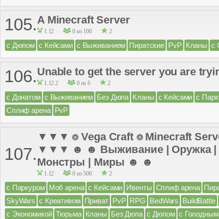
A Minecraft Server
105.
1.12
0 из 100
2
с Дюпом
с Кейсами
с Выживанием
Пиратские
PvP
Кланы
с
Unable to get the server you are tryi
106.
1.12.2
0 из 6
2
с Донатом
с Выживанием
Без Дюпа
Кланы
с Кейсами
с Пар
Сплиф арена
PvP
▼▼▼ ⌾ Vega Craft ⌾ Minecraft Server
▼▼▼ ☻ ☻ Выживание | Оружка | К
107.
Монстры | Миры ☻ ☻
1.12
0 из 500
2
с Паркуром
Моб арена
с Кейсами
Ивенты
Сплиф арена
Пир
SkyWars
с Креативом
Приват
PvP
RPG
BedWars
BuildBattle
с Экономикой
Тюрьма
Кланы
Без Дюпа
с Дюпом
с Голодным