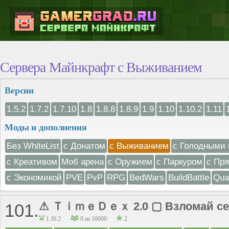
Сервера Майнкрафт с Выживанием
Версии
1.5.2
1.7.2
1.7.10
1.8
1.8.8
1.8.9
1.9
1.10
1.10.2
1.11
Моды и дополнения
Без WhiteList
с Донатом
с Выживанием
с Голодными 
с Креативом
Моб арена
с Оружием
с Паркуром
с Пр
с Экономикой
PVE
PvP
RPG
BedWars
BuildBattle
Qua
⚠ ＴｉｍｅＤｅｘ 2.0 ▢ Взломай сер
101.
1.10.2
0 из 10000
2