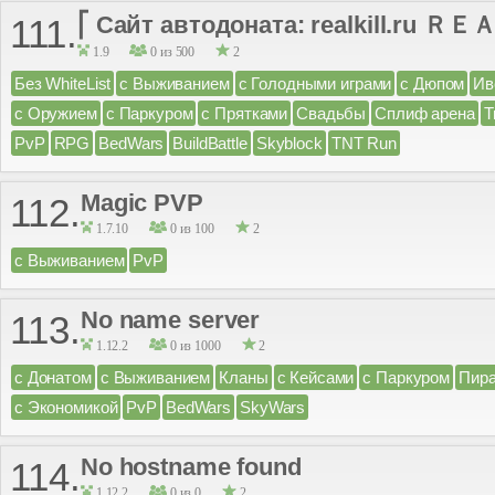
⎡ Сайт автодоната: realkill.ru ＲＥ
111.
1.9
0 из 500
2
Без WhiteList
с Выживанием
с Голодными играми
с Дюпом
Ив
с Оружием
с Паркуром
с Прятками
Свадьбы
Сплиф арена
Т
PvP
RPG
BedWars
BuildBattle
Skyblock
TNT Run
Magic PVP
112.
1.7.10
0 из 100
2
с Выживанием
PvP
No name server
113.
1.12.2
0 из 1000
2
с Донатом
с Выживанием
Кланы
с Кейсами
с Паркуром
Пира
с Экономикой
PvP
BedWars
SkyWars
No hostname found
114.
1.12.2
0 из 0
2