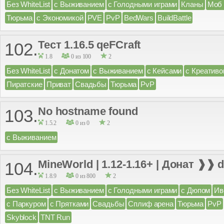
Без WhiteList
с Выживанием
с Голодными играми
Кланы
Моб 
Тюрьма
с Экономикой
PVE
PvP
BedWars
BuildBattle
Тест 1.16.5 qeFCraft
102.
1.8
0 из 100
2
Без WhiteList
с Донатом
с Выживанием
с Кейсами
с Креатив
Пиратские
Приват
Свадьбы
Тюрьма
PvP
No hostname found
103.
1.5.2
0 из 0
2
с Выживанием
MineWorld | 1.12-1.16+ | Донат ❱❱ 
104.
1.8.9
0 из 800
2
Без WhiteList
с Выживанием
с Голодными играми
с Дюпом
Ив
с Паркуром
с Прятками
Свадьбы
Сплиф арена
Тюрьма
PvP
Skyblock
TNT Run