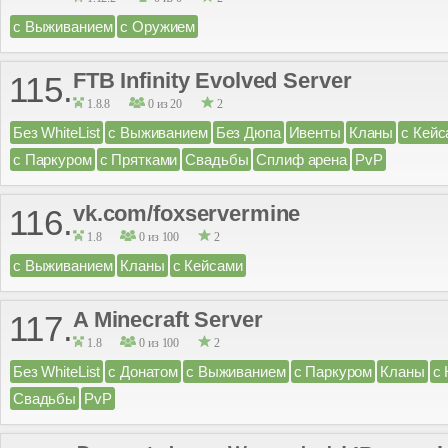
с Выживанием
с Оружием
FTB Infinity Evolved Server
115.
1.8.8
0 из 20
2
Без WhiteList
с Выживанием
Без Дюпа
Ивенты
Кланы
с Кейс
с Паркуром
с Прятками
Свадьбы
Сплиф арена
PvP
vk.com/foxservermine
116.
1.8
0 из 100
2
с Выживанием
Кланы
с Кейсами
A Minecraft Server
117.
1.8
0 из 100
2
Без WhiteList
с Донатом
с Выживанием
с Паркуром
Кланы
с
Свадьбы
PvP