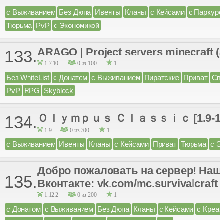
с Выживанием
Без Дюпа
Ивенты
Кланы
с Кейсами
с Паркур
Тюрьма
PvP
с Экономикой
ARAGO | Project servers minecraft 
133.
1.7.10
0 из 100
1
Без WhiteList
с Донатом
с Выживанием
Пиратские
Приват
С
PvP
RPG
Skyblock
Ｏｌｙｍｐｕｓ Ｃｌａｓｓｉｃ [1.9-1.
134.
1.9
0 из 300
1
с Выживанием
Ивенты
Кланы
с Кейсами
Приват
Тюрьма
с 
Добро пожаловать на сервер! Наш
135.
Вконтакте: vk.com/mc.survivalcraft
1.12.2
0 из 200
1
с Донатом
с Выживанием
Без Дюпа
Кланы
с Кейсами
с Креа