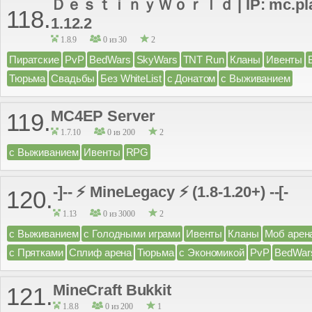
ＤｅｓｔｉｎｙＷｏｒｌｄ | IP: mc.play-d
118.
1.12.2
1.8.9
0 из 30
2
Пиратские
PvP
BedWars
SkyWars
TNT Run
Кланы
Ивенты
Тюрьма
Свадьбы
Без WhiteList
с Донатом
с Выживанием
MC4EP Server
119.
1.7.10
0 из 200
2
с Выживанием
Ивенты
RPG
-]-- ⚡ MineLegacy ⚡ (1.8-1.20+) --[-
120.
1.13
0 из 3000
2
с Выживанием
с Голодными играми
Ивенты
Кланы
Моб арен
с Прятками
Сплиф арена
Тюрьма
с Экономикой
PvP
BedWar
MineCraft Bukkit
121.
1.8.8
0 из 200
1