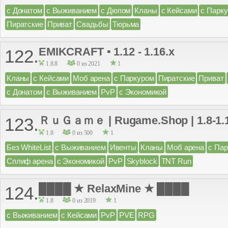
с Донатом
с Выживанием
с Дюпом
Кланы
с Кейсами
с Парк
Пиратские
Приват
Свадьбы
Тюрьма
EMIKCRAFT ▪ 1.12 - 1.16.x
122.
1.8.8
0 из 2021
1
Кланы
с Кейсами
Моб арена
с Паркуром
Пиратские
Приват
с Донатом
с Выживанием
PvP
с Экономикой
ＲｕＧａｍｅ | Rugame.Shop | 1.8-1.1
123.
1.8
0 из 500
1
Без WhiteList
с Выживанием
Ивенты
Кланы
Моб арена
с Па
Сплиф арена
с Экономикой
PvP
Skyblock
TNT Run
████ ★ RelaxMine ★ ████
124.
1.8
0 из 2019
1
с Выживанием
с Кейсами
PvP
PVE
RPG