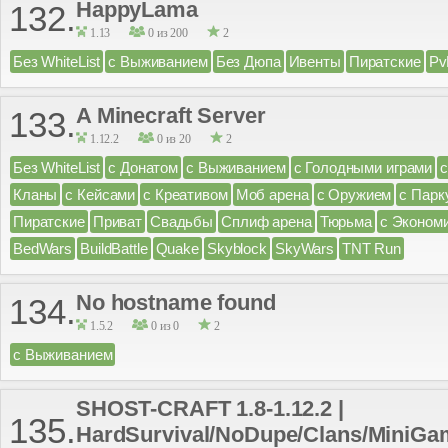
HappyLama
132.
1.13
0 из 200
2
Без WhiteList
с Выживанием
Без Дюпа
Ивенты
Пиратские
Pv
A Minecraft Server
133.
1.12.2
0 из 20
2
Без WhiteList
с Донатом
с Выживанием
с Голодными играми
Кланы
с Кейсами
с Креативом
Моб арена
с Оружием
с Парк
Пиратские
Приват
Свадьбы
Сплиф арена
Тюрьма
с Эконом
BedWars
BuildBattle
Quake
Skyblock
SkyWars
TNT Run
No hostname found
134.
1.5.2
0 из 0
2
с Выживанием
SHOST-CRAFT 1.8-1.12.2 |
135.
HardSurvival/NoDupe/Clans/MiniGa