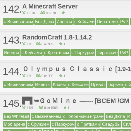
A Minecraft Server
142.
1.7.10
0 из 20
1
с Выживанием
Без Дюпа
Ивенты
с Кейсами
Пиратские
PvP
RandomCraft 1.8-1.14.2
143.
1.9
0 из 999
1
Ивенты
с Кейсами
с Креативом
с Паркуром
Пиратские
PvP
Ｏｌｙｍｐｕｓ Ｃｌａｓｓｉｃ [1.9-1.
144.
1.9
0 из 300
1
с Выживанием
Ивенты
Кланы
с Кейсами
Приват
Тюрьма
с 
▛▜ ➥ＧｏＭｉｎｅ ------- [BCEM /GM 
145.
1.8.9
0 из 1000
1
Без WhiteList
с Выживанием
с Голодными играми
Без Дюпа
И
Моб арена
с Оружием
с Паркуром
с Прятками
Свадьбы
Спл