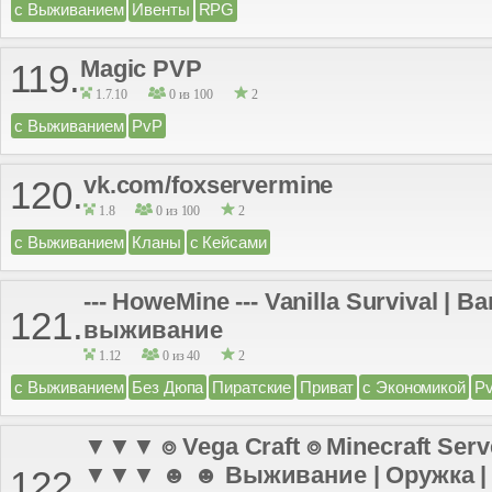
с Выживанием
Ивенты
RPG
Magic PVP
119.
1.7.10
0 из 100
2
с Выживанием
PvP
vk.com/foxservermine
120.
1.8
0 из 100
2
с Выживанием
Кланы
с Кейсами
--- HoweMine --- Vanilla Survival | 
121.
выживание
1.12
0 из 40
2
с Выживанием
Без Дюпа
Пиратские
Приват
с Экономикой
P
▼▼▼ ⌾ Vega Craft ⌾ Minecraft Server
▼▼▼ ☻ ☻ Выживание | Оружка | К
122.