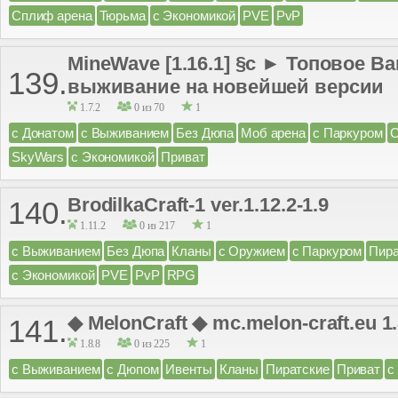
Сплиф арена
Тюрьма
с Экономикой
PVE
PvP
MineWave [1.16.1] §с ► Топовое В
139.
выживание на новейшей версии
1.7.2
0 из 70
1
с Донатом
с Выживанием
Без Дюпа
Моб арена
с Паркуром
С
SkyWars
с Экономикой
Приват
BrodilkaCraft-1 ver.1.12.2-1.9
140.
1.11.2
0 из 217
1
с Выживанием
Без Дюпа
Кланы
с Оружием
с Паркуром
Пира
с Экономикой
PVE
PvP
RPG
◆ MelonCraft ◆ mc.melon-craft.eu 1.
141.
1.8.8
0 из 225
1
с Выживанием
с Дюпом
Ивенты
Кланы
Пиратские
Приват
с