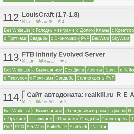
LouisCraft (1.7-1.8)
112.
1.8
0 из 40
2
Без WhiteList
с Голодными играми
с Дюпом
Кланы
с Креатив
с Прятками
Свадьбы
с Экономикой
PvP
BedWars
SkyWars
FTB Infinity Evolved Server
113.
1.8.8
0 из 20
2
Без WhiteList
с Выживанием
Без Дюпа
Ивенты
Кланы
с Кейс
с Паркуром
с Прятками
Свадьбы
Сплиф арена
PvP
⎡ Сайт автодоната: realkill.ru Ｒ
114.
1.9
0 из 500
2
Без WhiteList
с Выживанием
с Голодными играми
с Дюпом
Ив
с Оружием
с Паркуром
с Прятками
Свадьбы
Сплиф арена
Т
PvP
RPG
BedWars
BuildBattle
Skyblock
TNT Run