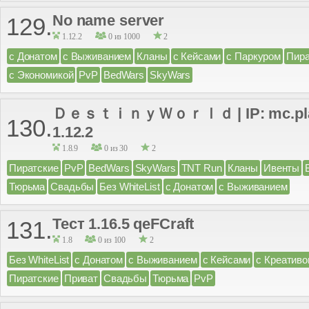
No name server
129.
1.12.2
0 из 1000
2
с Донатом
с Выживанием
Кланы
с Кейсами
с Паркуром
Пира
с Экономикой
PvP
BedWars
SkyWars
ＤｅｓｔｉｎｙＷｏｒｌｄ | IP: mc.play-d
130.
1.12.2
1.8.9
0 из 30
2
Пиратские
PvP
BedWars
SkyWars
TNT Run
Кланы
Ивенты
Тюрьма
Свадьбы
Без WhiteList
с Донатом
с Выживанием
Тест 1.16.5 qeFCraft
131.
1.8
0 из 100
2
Без WhiteList
с Донатом
с Выживанием
с Кейсами
с Креатив
Пиратские
Приват
Свадьбы
Тюрьма
PvP