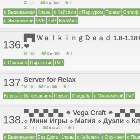
1.10
0 из 300
1
с Выживанием
Кланы
с Кейсами
с Паркуром
Приват
Сплиф 
с Экономикой
PVE
PvP
BedWars
▛▜ ＷａｌｋｉｎｇＤｅａｄ 1.8-1.18+ | 
136.
❤
1.8.8
0 из 500
1
с Оружием
Пиратские
PvP
Server for Relax
137.
1.8
0 из 100
1
Кланы
с Выживанием
Приват
Свадьбы
с Экономикой
PvP
▀▄▀▄▀▄▀▄ ✴ Vega Craft ✴ ▄▀▄▀
138.
⬦ Мини Игры ⬦ Магия ⬦ Дуэли ⬦ К
1.11.2
0 из 450
1
с Выживанием
Без Дюпа
Кланы
с Кейсами
с Оружием
с Пар