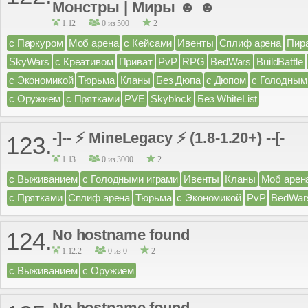
Монстры | Миры ☻ ☻
1.12
0 из 500
2
с Паркуром
Моб арена
с Кейсами
Ивенты
Сплиф арена
Пир
SkyWars
с Креативом
Приват
PvP
RPG
BedWars
BuildBattle
с Экономикой
Тюрьма
Кланы
Без Дюпа
с Дюпом
с Голодным
с Оружием
с Прятками
PVE
Skyblock
Без WhiteList
-]-- ⚡ MineLegacy ⚡ (1.8-1.20+) --[-
123.
1.13
0 из 3000
2
с Выживанием
с Голодными играми
Ивенты
Кланы
Моб арен
с Прятками
Сплиф арена
Тюрьма
с Экономикой
PvP
BedWar
No hostname found
124.
1.12.2
0 из 0
2
с Выживанием
с Оружием
No hostname found