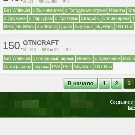
1.11
0 из 300
1
Без WhiteList
с Выживанием
с Голодными играми
Ивенты
Кл
с Оружием
с Паркуром
с Прятками
Свадьбы
Сплиф арена
Т
RPG
BedWars
BuildBattle
Quake
Skyblock
SkyWars
TNT Run
GTNCRAFT
150.
1.10.2
0 из 500
1
Без WhiteList
с Голодными играми
Ивенты
с Креативом
Моб 
Сплиф арена
Тюрьма
PVE
PvP
Skyblock
TNT Run
В начало
1
2
3
Создание и
Кон