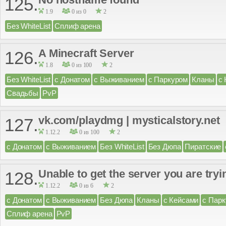
125.
1.9
0 из 0
2
Без WhiteList
Сплиф арена
A Minecraft Server
126.
1.8
0 из 100
2
Без WhiteList
с Донатом
с Выживанием
с Паркуром
Кланы
с
Свадьбы
PvP
vk.com/playdmg | mysticalstory.net
127.
1.12.2
0 из 100
2
с Донатом
с Выживанием
Без WhiteList
Без Дюпа
Пиратские
Unable to get the server you are tryi
128.
1.12.2
0 из 6
2
с Донатом
с Выживанием
Без Дюпа
Кланы
с Кейсами
с Пар
Сплиф арена
PvP