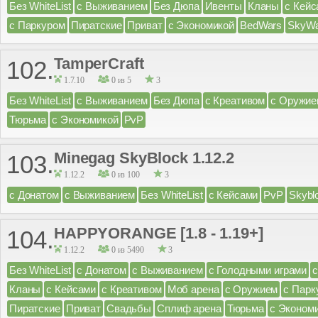
Без WhiteList
с Выживанием
Без Дюпа
Ивенты
Кланы
с Кейс
с Паркуром
Пиратские
Приват
с Экономикой
BedWars
SkyWa
TamperCraft
102.
1.7.10
0 из 5
3
Без WhiteList
с Выживанием
Без Дюпа
с Креативом
с Оружие
Тюрьма
с Экономикой
PvP
Minegag SkyBlock 1.12.2
103.
1.12.2
0 из 100
3
с Донатом
с Выживанием
Без WhiteList
с Кейсами
PvP
Skybl
HAPPYORANGE [1.8 - 1.19+]
104.
1.12.2
0 из 5490
3
Без WhiteList
с Донатом
с Выживанием
с Голодными играми
Кланы
с Кейсами
с Креативом
Моб арена
с Оружием
с Парк
Пиратские
Приват
Свадьбы
Сплиф арена
Тюрьма
с Эконом