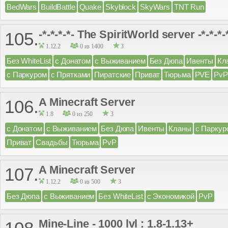
BedWars
BuildBattle
Quake
Skyblock
SkyWars
TNT Run
-*-*-*-*- The SpiritWorld server -*-*-*-
105.
1.12.2
0 из 1400
3
Без WhiteList
с Донатом
с Выживанием
Без Дюпа
Ивенты
Кл
с Паркуром
с Прятками
Пиратские
Приват
Тюрьма
PVE
PvP
A Minecraft Server
106.
1.8
0 из 250
3
с Донатом
с Выживанием
Без Дюпа
Ивенты
Кланы
с Паркур
Приват
Свадьбы
Тюрьма
PvP
A Minecraft Server
107.
1.12.2
0 из 500
3
Без Дюпа
с Выживанием
Без WhiteList
с Экономикой
PvP
Mine-Line - 1000 lvl : 1.8-1.13+