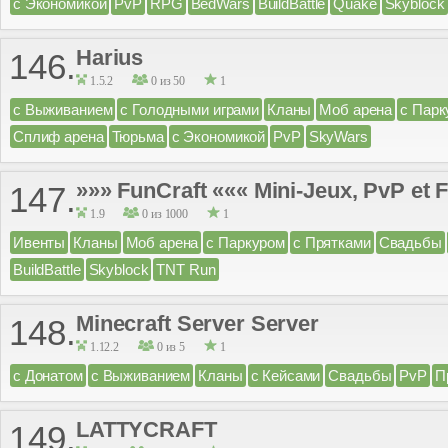
с Экономикой
PvP
RPG
BedWars
BuildBattle
Quake
Skyblock
Harius
146.
1.5.2
0 из 50
1
с Выживанием
с Голодными играми
Кланы
Моб арена
с Парк
Сплиф арена
Тюрьма
с Экономикой
PvP
SkyWars
»»» FunCraft ««« Mini-Jeux, PvP et F
147.
1.9
0 из 1000
1
Ивенты
Кланы
Моб арена
с Паркуром
с Прятками
Свадьбы
BuildBattle
Skyblock
TNT Run
Minecraft Server Server
148.
1.12.2
0 из 5
1
с Донатом
с Выживанием
Кланы
с Кейсами
Свадьбы
PvP
П
LATTYCRAFT
149.