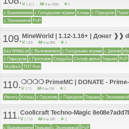
108.
1.11.2
0 из 1000
2
с Выживанием
с Голодными играми
Кланы
с Паркуром
Пират
с Экономикой
PvP
MineWorld | 1.12-1.16+ | Донат ❱❱ 
109.
1.8.9
0 из 800
2
Без WhiteList
с Выживанием
с Голодными играми
с Дюпом
Ив
с Паркуром
с Прятками
Свадьбы
Сплиф арена
Тюрьма
PvP
Skyblock
TNT Run
❍❍❍❍ PrimeMC | DONATE - Prim
110.
1.7.2
0 из 550
2
Ивенты
Кланы
с Оружием
с Паркуром
Тюрьма
с Экономико
Coollcraft Techno-Magic 8e08e7add7
111.
1.7.10
0 из 100
2
с Выживанием
Тюрьма
с Экономикой
PvP