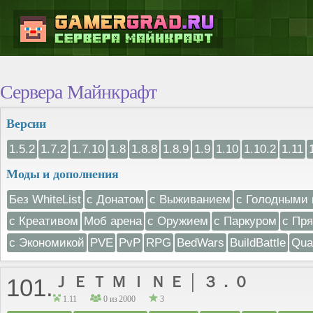
Сервера Майнкрафт
Версии
1.5.2
1.7.2
1.7.10
1.8
1.8.8
1.8.9
1.9
1.10
1.10.2
1.11
Моды и дополнения
Без WhiteList
с Донатом
с Выживанием
с Голодными 
с Креативом
Моб арена
с Оружием
с Паркуром
с Пр
с Экономикой
PVE
PvP
RPG
BedWars
BuildBattle
Qua
Ｊ Ｅ Ｔ Ｍ Ｉ Ｎ Ｅ │ ３．０
101.
1.11
0 из 2000
3