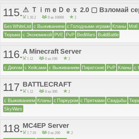
⚠ ＴｉｍｅＤｅｘ 2.0 ▢ Взломай серв
115.
1.10.2
0 из 10000
2
Без WhiteList
с Выживанием
с Голодными играми
Кланы
Моб 
Тюрьма
с Экономикой
PVE
PvP
BedWars
BuildBattle
A Minecraft Server
116.
1.12
0 из 100
2
с Дюпом
с Кейсами
с Выживанием
Пиратские
PvP
Кланы
с
BATTLECRAFT
117.
1.12
0 из 300
2
с Выживанием
Кланы
с Паркуром
с Прятками
Свадьбы
Тюр
SkyWars
MC4EP Server
118.
1.7.10
0 из 200
2