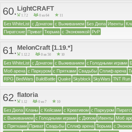
LightCRAFT
60.
1.7.2
0 из 64
11
Без WhiteList
с Донатом
с Выживанием
Без Дюпа
Ивенты
Кл
Пиратские
Приват
Тюрьма
с Экономикой
PvP
MelonCraft [1.19.*]
61.
1.12.2
0 из 50
10
Без WhiteList
с Донатом
с Выживанием
с Голодными играми
Моб арена
с Паркуром
с Прятками
Свадьбы
Сплиф арена
Т
RPG
BedWars
BuildBattle
Quake
Skyblock
SkyWars
TNT Run
flatoria
62.
1.12
0 из 7
10
Без Дюпа
Кланы
с Кейсами
с Креативом
с Паркуром
Пиратс
с Выживанием
с Голодными играми
с Дюпом
Ивенты
Моб ар
с Прятками
Приват
Свадьбы
Сплиф арена
Тюрьма
с Эконом