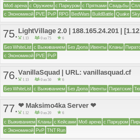
Моб арена
с Оружием
с Паркуром
с Прятками
Свадьбы
Спл
с Экономикой
PVE
PvP
RPG
BedWars
BuildBattle
Quake
Sky
LightVillage 2.0 | 188.165.24.201 | [1.12.
75.
1.13
0 из 75
6
Без WhiteList
с Выживанием
Без Дюпа
Ивенты
Кланы
Пират
с Экономикой
PVE
PvP
VanillaSquad | URL: vanillasquad.cf
76.
1.13
0 из 50
6
Без WhiteList
с Выживанием
Без Дюпа
Ивенты
Пиратские
Тю
❤ Maksimo4ka Server ❤
77.
1.12
0 из 20
6
с Выживанием
Кланы
с Кейсами
Моб арена
с Паркуром
Пир
с Экономикой
PvP
TNT Run