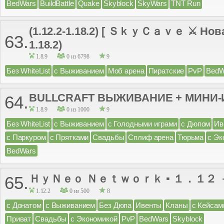
BedWars
BuildBattle
Quake
Skyblock
SkyWars
TNT Run
(1.12.2-1.18.2) [ ＳｋｙＣａｖｅ ⚔ Новая 
63.
1.18.2)
1.8.9
0 из 6798
9
Без WhiteList
с Выживанием
Моб арена
Пиратские
PvP
BedW
BULLCRAFT ВЫЖИВАНИЕ + МИНИ
64.
1.8.9
0 из 1000
9
Без WhiteList
с Выживанием
с Голодными играми
с Дюпом
Ив
с Паркуром
с Прятками
Свадьбы
Сплиф арена
Тюрьма
с Эк
BedWars
ＨｙＮｅｏ Ｎｅｔｗｏｒｋ ▪ １．１２ 
65.
1.12.2
0 из 500
8
с Донатом
с Выживанием
Без Дюпа
Ивенты
Кланы
с Кейсам
Приват
Свадьбы
с Экономикой
PvP
BedWars
Skyblock