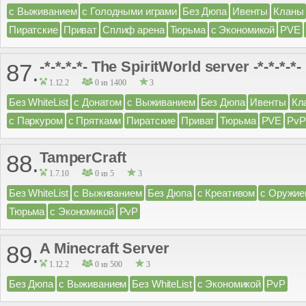
с Выживанием
с Голодными играми
Без Дюпа
Ивенты
Кланы
Пиратские
Приват
Сплиф арена
Тюрьма
с Экономикой
PVE
-*-*-*-*- The SpiritWorld server -*-*-*-*-
87.
1.12.2
0 из 1400
3
Без WhiteList
с Донатом
с Выживанием
Без Дюпа
Ивенты
Кл
с Паркуром
с Прятками
Пиратские
Приват
Тюрьма
PVE
PvP
TamperCraft
88.
1.7.10
0 из 5
3
Без WhiteList
с Выживанием
Без Дюпа
с Креативом
с Оружие
Тюрьма
с Экономикой
PvP
A Minecraft Server
89.
1.12.2
0 из 500
3
Без Дюпа
с Выживанием
Без WhiteList
с Экономикой
PvP