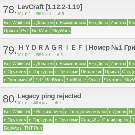
LevCraft [1.12.2-1.19]
78.
1.12.2
0 из -1
5
Без WhiteList
с Донатом
с Выживанием
Без Дюпа
Ивенты
Кл
Приват
PvP
BedWars
SkyWars
ＨＹＤＲＡＧＲＩＥＦ | Номер №1 Гри
79.
1.12.2
0 из 1
5
Без WhiteList
с Донатом
с Выживанием
Без Дюпа
Ивенты
Кл
с Оружием
с Паркуром
с Прятками
Пиратские
Приват
Свад
с Экономикой
PvP
BedWars
BuildBattle
Quake
Skyblock
SkyW
Legacy ping rejected
80.
1.11
0 из -1
5
Без WhiteList
с Выживанием
с Голодными играми
с Дюпом
Ив
с Оружием
с Паркуром
с Прятками
Свадьбы
Сплиф арена
Т
BedWars
TNT Run