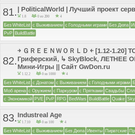
| PoliticalWorld | Лучший проект сервер
81.
1.8
0 из 200
4
Без WhiteList
с Выживанием
с Голодными играми
Без Дюпа
И
PvP
BuildBattle
￫ ＧＲＥＥＮＷＯＲＬＤ ￩ [1.12-1.20] 
82.
Гриферский, ↳ SkyBlock, ЛЕТНЕЕ
Мини-Игры || Сайт GwDon.ru
1.12.2
0 из 1000
4
Без WhiteList
с Донатом
с Выживанием
с Голодными играми
Моб арена
с Оружием
с Паркуром
с Прятками
Свадьбы
Спл
с Экономикой
PVE
PvP
RPG
BedWars
BuildBattle
Quake
Sky
Industreal Age
83.
1.7.10
0 из 100
4
Без WhiteList
с Выживанием
Без Дюпа
Ивенты
Пиратские
Пр