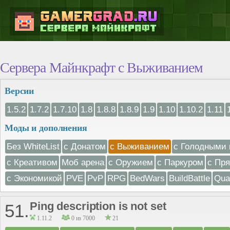
Сервера Майнкрафт с Выживанием
Версии
1.5.2
1.7.2
1.7.10
1.8
1.8.8
1.8.9
1.9
1.10
1.10.2
1.11
Моды и дополнения
Без WhiteList
с Донатом
с Выживанием
с Голодными 
с Креативом
Моб арена
с Оружием
с Паркуром
с Пр
с Экономикой
PVE
PvP
RPG
BedWars
BuildBattle
Qua
Ping description is not set
51.
1.11.2
0 из 7000
21