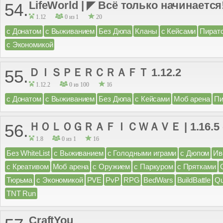
LifeWorld | ◤ Всё только начинается
54.
1.12
0 из 1
20
с Донатом
с Выживанием
Без Дюпа
Кланы
с Кейсами
Пират
с Экономикой
ＤＩＳＰＥＲＣＲＡＦＴ 1.12.2
55.
1.12.2
0 из 100
16
с Донатом
с Выживанием
Без Дюпа
с Кейсами
Моб арена
Пи
ＨＯＬＯＧＲＡＦＩＣＷＡＶＥ | 1.16.5 - 1
56.
1.8
0 из 1
16
Без WhiteList
с Выживанием
с Голодными играми
с Дюпом
Ив
с Креативом
Моб арена
с Оружием
с Паркуром
с Прятками
Тюрьма
с Экономикой
PVE
PvP
RPG
BedWars
BuildBattle
Q
TNT Run
CraftYou