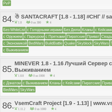
PvP
☃ SANTACRAFT [1.8 - 1.18] #СНГ // s
84.
1.8
0 из 300
4
Без WhiteList
с Голодными играми
Без Дюпа
Кланы
с Кейсам
с Оружием
с Паркуром
с Прятками
Пиратские
Приват
Свад
с Экономикой
BedWars
BuildBattle
Quake
Skyblock
SkyWars
с Выживанием
MINEVER 1.8 - 1.16 Лучший Сервер 
85.
Выживанием
1.8.8
0 из 1000
4
с Донатом
с Выживанием
Кланы
с Кейсами
Пиратские
Прив
BedWars
SkyWars
VsemCraft Project [1.9 - 1.13] | www.v
86.
1.11.2
0 из 1000
4