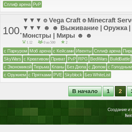
Сплиф арена
PvP
▼▼▼ ⌾ Vega Craft ⌾ Minecraft Server
▼▼▼ ☻ ☻ Выживание | Оружка | К
100.
Монстры | Миры ☻ ☻
1.12
0 из 500
2
с Паркуром
Моб арена
с Кейсами
Ивенты
Сплиф арена
Пир
SkyWars
с Креативом
Приват
PvP
RPG
BedWars
BuildBattle
с Экономикой
Тюрьма
Кланы
Без Дюпа
с Дюпом
с Голодным
с Оружием
с Прятками
PVE
Skyblock
Без WhiteList
В начало
1
2
Создание и
Кон