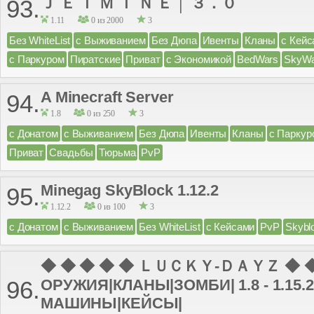
Ｊ Ｅ Ｔ Ｍ Ｉ Ｎ Ｅ │ ３．０
93.
1.11
0 из 2000
3
Без WhiteList
с Выживанием
Без Дюпа
Ивенты
Кланы
с Кейс
с Паркуром
Пиратские
Приват
с Экономикой
BedWars
SkyWa
A Minecraft Server
94.
1.8
0 из 250
3
с Донатом
с Выживанием
Без Дюпа
Ивенты
Кланы
с Паркур
Приват
Свадьбы
Тюрьма
PvP
Minegag SkyBlock 1.12.2
95.
1.12.2
0 из 100
3
с Донатом
с Выживанием
Без WhiteList
с Кейсами
PvP
Skybl
◆ ◆ ◆ ◆ ◆ ＬＵＣＫＹ-ＤＡＹＺ ◆ ◆ 
ОРУЖИЯ|КЛАНЫ|ЗОМБИ| 1.8 - 1.15.
96.
МАШИНЫ|КЕЙСЫ|