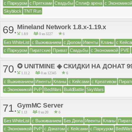
с Паркуром
с Прятками
Свадьбы
Сплиф арена
с Экономико
Skyblock
TNT Run
Mineland Network 1.8.x-1.19.x
69.
1.8.9
0 из 3227
6
Без WhiteList
с Выживанием
с Дюпом
Ивенты
Кланы
с Кейс
с Паркуром
Пиратские
Приват
Свадьбы
с Экономикой
PVE
✪ UNITMINE ◈ СКИДКИ НА ДОНАТ 9
70.
1.11.2
0 из 12345
6
с Выживанием
Ивенты
Кланы
с Кейсами
с Креативом
Пират
с Экономикой
PvP
BedWars
BuildBattle
SkyWars
GymMC Server
71.
1.13
0 из 20
6
Без WhiteList
с Выживанием
Без Дюпа
Ивенты
Кланы
Пират
с Экономикой
PvP
с Донатом
с Кейсами
с Паркуром
BedWar