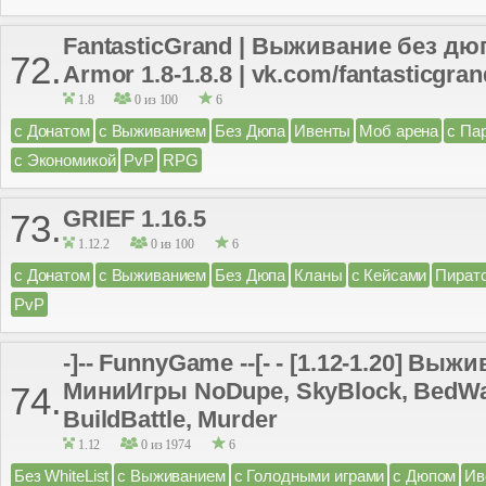
FantasticGrand | Выживание без дю
72.
Armor 1.8-1.8.8 | vk.com/fantasticgra
1.8
0 из 100
6
с Донатом
с Выживанием
Без Дюпа
Ивенты
Моб арена
с Па
с Экономикой
PvP
RPG
GRIEF 1.16.5
73.
1.12.2
0 из 100
6
с Донатом
с Выживанием
Без Дюпа
Кланы
с Кейсами
Пират
PvP
-]-- FunnyGame --[- - [1.12-1.20] Выж
МиниИгры NoDupe, SkyBlock, BedWa
74.
BuildBattle, Murder
1.12
0 из 1974
6
Без WhiteList
с Выживанием
с Голодными играми
с Дюпом
Ив