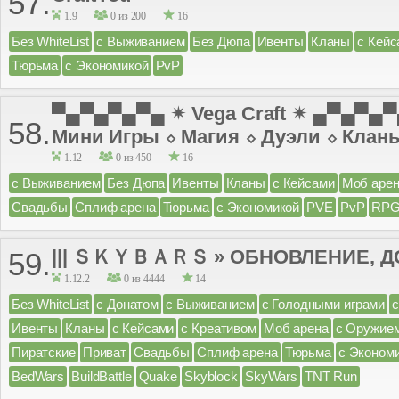
57.
1.9
0 из 200
16
Без WhiteList
с Выживанием
Без Дюпа
Ивенты
Кланы
с Кейс
Тюрьма
с Экономикой
PvP
▀▄▀▄▀▄▀▄ ✴ Vega Craft ✴ ▄▀▄▀▄
58.
Мини Игры ⬦ Магия ⬦ Дуэли ⬦ Клан
1.12
0 из 450
16
с Выживанием
Без Дюпа
Ивенты
Кланы
с Кейсами
Моб аре
Свадьбы
Сплиф арена
Тюрьма
с Экономикой
PVE
PvP
RP
||| ＳＫＹＢＡＲＳ » ОБНОВЛЕНИЕ, ДО
59.
1.12.2
0 из 4444
14
Без WhiteList
с Донатом
с Выживанием
с Голодными играми
Ивенты
Кланы
с Кейсами
с Креативом
Моб арена
с Оружие
Пиратские
Приват
Свадьбы
Сплиф арена
Тюрьма
с Эконом
BedWars
BuildBattle
Quake
Skyblock
SkyWars
TNT Run