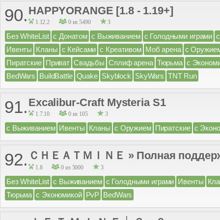
HAPPYORANGE [1.8 - 1.19+]
90.
1.12.2
0 из 5490
3
Без WhiteList
с Донатом
с Выживанием
с Голодными играми
Ивенты
Кланы
с Кейсами
с Креативом
Моб арена
с Оружие
Пиратские
Приват
Свадьбы
Сплиф арена
Тюрьма
с Эконом
BedWars
BuildBattle
Quake
Skyblock
SkyWars
TNT Run
Excalibur-Craft Mysteria S1
91.
1.7.10
0 из 105
3
с Выживанием
Ивенты
Кланы
с Оружием
Пиратские
с Экон
ＣＨＥＡＴＭＩＮＥ » Полная поддержк
92.
1.8
0 из 5000
3
Без WhiteList
с Выживанием
с Голодными играми
Ивенты
Кл
Тюрьма
с Экономикой
PvP
BedWars