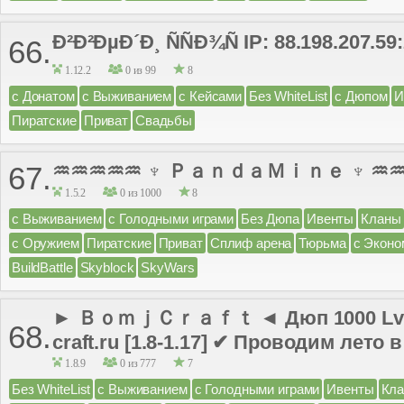
Ð²Ð²ÐµÐ´Ð¸ ÑÑÐ¾Ñ IP: 88.198.207.59
66.
1.12.2
0 из 99
8
с Донатом
с Выживанием
с Кейсами
Без WhiteList
с Дюпом
И
Пиратские
Приват
Свадьбы
♒♒♒♒♒ ♆ ＰａｎｄａＭｉｎｅ ♆ ♒
67.
1.5.2
0 из 1000
8
с Выживанием
с Голодными играми
Без Дюпа
Ивенты
Кланы
с Оружием
Пиратские
Приват
Сплиф арена
Тюрьма
с Эконо
BuildBattle
Skyblock
SkyWars
► ＢｏｍｊＣｒａｆｔ ◄ Дюп 1000 LvL Д
68.
craft.ru [1.8-1.17] ✔ Проводим лето 
1.8.9
0 из 777
7
Без WhiteList
с Выживанием
с Голодными играми
Ивенты
Кл