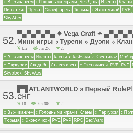
с Выживанием
с Голодными играми
Без Дюпа
Ивенты
Кланы
Пиратские
Приват
Сплиф арена
Тюрьма
с Экономикой
PVE
SkyWars
▀▄▀▄▀▄▀▄ ✴ Vega Craft ✴ ▄▀▄▀▄
52.
Мини-игры ⬦ Турели ⬦ Дуэли ⬦ Кла
1.12
0 из 250
20
с Выживанием
Ивенты
Кланы
с Кейсами
с Креативом
Моб а
с Паркуром
Свадьбы
Сплиф арена
с Экономикой
PVE
PvP
Skyblock
SkyWars
▛▜ ATLANTWORLD » Первый RolePlay
53.
СНГ
1.8
0 из 1000
20
с Выживанием
с Голодными играми
Кланы
с Паркуром
с Пря
Тюрьма
с Экономикой
PVE
PvP
RPG
BedWars