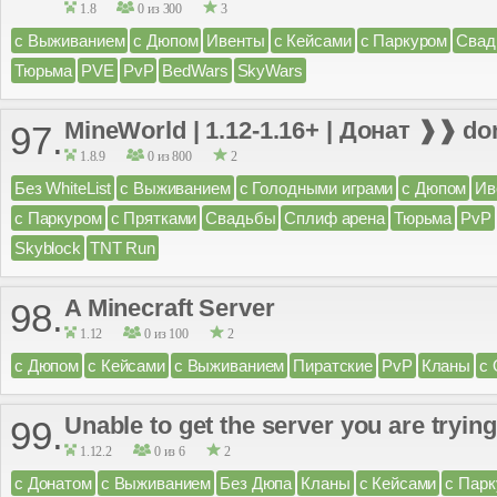
1.8
0 из 300
3
с Выживанием
с Дюпом
Ивенты
с Кейсами
с Паркуром
Свад
Тюрьма
PVE
PvP
BedWars
SkyWars
MineWorld | 1.12-1.16+ | Донат ❱❱ d
97.
1.8.9
0 из 800
2
Без WhiteList
с Выживанием
с Голодными играми
с Дюпом
Ив
с Паркуром
с Прятками
Свадьбы
Сплиф арена
Тюрьма
PvP
Skyblock
TNT Run
A Minecraft Server
98.
1.12
0 из 100
2
с Дюпом
с Кейсами
с Выживанием
Пиратские
PvP
Кланы
с
Unable to get the server you are trying
99.
1.12.2
0 из 6
2
с Донатом
с Выживанием
Без Дюпа
Кланы
с Кейсами
с Пар